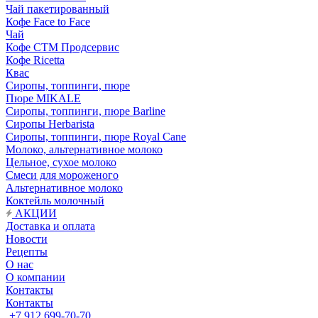
Чай пакетированный
Кофе Face to Face
Чай
Кофе СТМ Продсервис
Кофе Ricetta
Квас
Сиропы, топпинги, пюре
Пюре MIKALE
Сиропы, топпинги, пюре Barline
Сиропы Herbarista
Сиропы, топпинги, пюре Royal Cane
Молоко, альтернативное молоко
Цельное, сухое молоко
Смеси для мороженого
Альтернативное молоко
Коктейль молочный
АКЦИИ
Доставка и оплата
Новости
Рецепты
О нас
О компании
Контакты
Контакты
+7 912 699-70-70