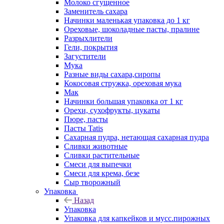
Молоко сгущенное
Заменитель сахара
Начинки маленькая упаковка до 1 кг
Ореховые, шоколадные пасты, пралине
Разрыхлители
Гели, покрытия
Загустители
Мука
Разные виды сахара,сиропы
Кокосовая стружка, ореховая мука
Мак
Начинки большая упаковка от 1 кг
Орехи, сухофрукты, цукаты
Пюре, пасты
Пасты Tatis
Сахарная пудра, нетающая сахарная пудра
Сливки животные
Сливки растительные
Смеси для выпечки
Смеси для крема, безе
Сыр творожный
Упаковка
Назад
Упаковка
Упаковка для капкейков и мусс.пирожных