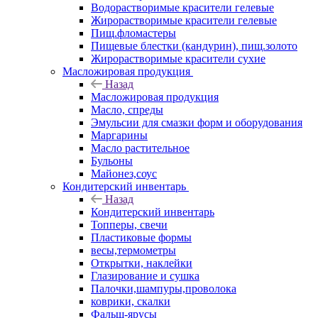
Водорастворимые красители гелевые
Жирорастворимые красители гелевые
Пищ.фломастеры
Пищевые блестки (кандурин), пищ.золото
Жирорастворимые красители сухие
Масложировая продукция
Назад
Масложировая продукция
Масло, спреды
Эмульсии для смазки форм и оборудования
Маргарины
Масло растительное
Бульоны
Майонез,соус
Кондитерский инвентарь
Назад
Кондитерский инвентарь
Топперы, свечи
Пластиковые формы
весы,термометры
Открытки, наклейки
Глазирование и сушка
Палочки,шампуры,проволока
коврики, скалки
Фальш-ярусы