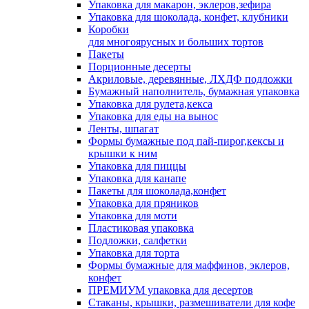
Упаковка для макарон, эклеров,зефира
Упаковка для шоколада, конфет, клубники
Коробки
для многоярусных и больших тортов
Пакеты
Порционные десерты
Акриловые, деревянные, ЛХДФ подложки
Бумажный наполнитель, бумажная упаковка
Упаковка для рулета,кекса
Упаковка для еды на вынос
Ленты, шпагат
Формы бумажные под пай-пирог,кексы и
крышки к ним
Упаковка для пиццы
Упаковка для канапе
Пакеты для шоколада,конфет
Упаковка для пряников
Упаковка для моти
Пластиковая упаковка
Подложки, салфетки
Упаковка для торта
Формы бумажные для маффинов, эклеров,
конфет
ПРЕМИУМ упаковка для десертов
Стаканы, крышки, размешиватели для кофе