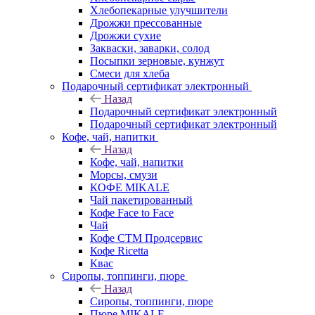
Хлебопекарные улучшители
Дрожжи прессованные
Дрожжи сухие
Закваски, заварки, солод
Посыпки зерновые, кунжут
Смеси для хлеба
Подарочный сертификат электронный
Назад
Подарочный сертификат электронный
Подарочный сертификат электронный
Кофе, чай, напитки
Назад
Кофе, чай, напитки
Морсы, смузи
КОФЕ MIKALE
Чай пакетированный
Кофе Face to Face
Чай
Кофе СТМ Продсервис
Кофе Ricetta
Квас
Сиропы, топпинги, пюре
Назад
Сиропы, топпинги, пюре
Пюре MIKALE