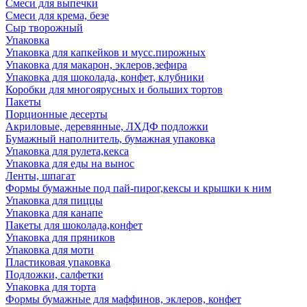
Смеси для выпечки
Смеси для крема, безе
Сыр творожный
Упаковка
Упаковка для капкейков и мусс.пирожных
Упаковка для макарон, эклеров,зефира
Упаковка для шоколада, конфет, клубники
Коробки для многоярусных и больших тортов
Пакеты
Порционные десерты
Акриловые, деревянные, ЛХДФ подложки
Бумажный наполнитель, бумажная упаковка
Упаковка для рулета,кекса
Упаковка для еды на вынос
Ленты, шпагат
Формы бумажные под пай-пирог,кексы и крышки к ним
Упаковка для пиццы
Упаковка для канапе
Пакеты для шоколада,конфет
Упаковка для пряников
Упаковка для моти
Пластиковая упаковка
Подложки, салфетки
Упаковка для торта
Формы бумажные для маффинов, эклеров, конфет