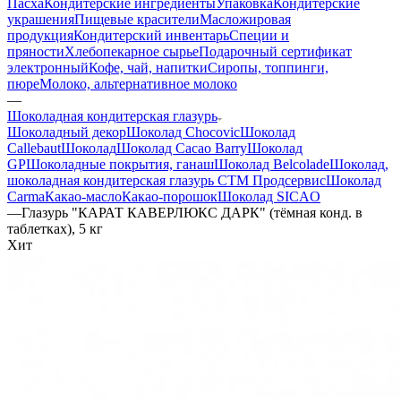
Пасха
Кондитерские ингредиенты
Упаковка
Кондитерские
украшения
Пищевые красители
Масложировая
продукция
Кондитерский инвентарь
Специи и
пряности
Хлебопекарное сырье
Подарочный сертификат
электронный
Кофе, чай, напитки
Сиропы, топпинги,
пюре
Молоко, альтернативное молоко
—
Шоколадная кондитерская глазурь
Шоколадный декор
Шоколад Chocovic
Шоколад
Callebaut
Шоколад
Шоколад Cacao Barry
Шоколад
GP
Шоколадные покрытия, ганаш
Шоколад Belcolade
Шоколад,
шоколадная кондитерская глазурь СТМ Продсервис
Шоколад
Carma
Какао-масло
Какао-порошок
Шоколад SICAO
—
Глазурь "КАРАТ КАВЕРЛЮКС ДАРК" (тёмная конд. в
таблетках), 5 кг
Хит