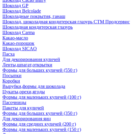
Шоколад Cacao Barry
Шоколад GP
Шоколад Belcolade
Шоколадные покрытия, ганаш
Шоколад, шоколадная кондитерская глазурь СТМ Продсервис
Шоколадная кондитерская глазурь
Шоколад Carma
Какао-масло
Какао-порошок
Шоколад SICAO
Пасха
Для декорирования куличей
Ленты,шпагат,открытки
Формы для больших куличей (550 г)
Посыпки
Коробки
Вырубки,формы для шоколада
Цукаты,орехи,ягоды
Формы для маленьких куличей (100 г)
Пасочницы
Пакеты для куличей
Формы для больших куличей (350 г)
Для декорирования яиц
Формы для средних куличей (200 г)
Формы для маленьких куличей (150 г)