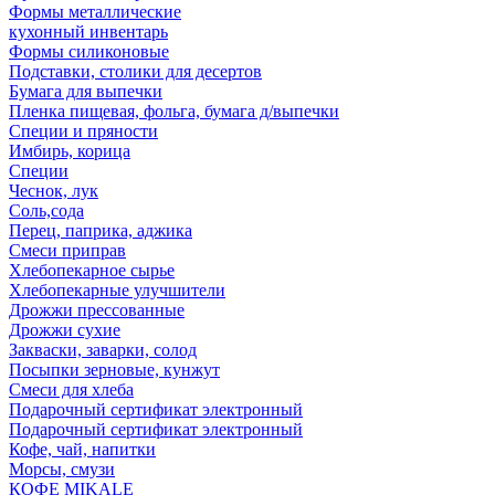
Формы металлические
кухонный инвентарь
Формы силиконовые
Подставки, столики для десертов
Бумага для выпечки
Пленка пищевая, фольга, бумага д/выпечки
Специи и пряности
Имбирь, корица
Специи
Чеснок, лук
Соль,сода
Перец, паприка, аджика
Смеси приправ
Хлебопекарное сырье
Хлебопекарные улучшители
Дрожжи прессованные
Дрожжи сухие
Закваски, заварки, солод
Посыпки зерновые, кунжут
Смеси для хлеба
Подарочный сертификат электронный
Подарочный сертификат электронный
Кофе, чай, напитки
Морсы, смузи
КОФЕ MIKALE