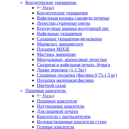
Кондитерские украшения
Назад
Кондитерские украшения
Вафельная крошка,савоярди,печенье
Лепестки,сушенные цветы
Кукурузные шарики,воздушный рис
Вафельные украшения
Сахарные украшения,медальоны
Мармелад, маршмеллоу
Посыпки MIXIE
Мастика, марципан
Миндальные, арахисовые лепестки
Сахарная и вафельная печать, бумага
Драже зерновое (1-1,5кг)
Сахарные посыпки (фасовка 0,75-1,5 кг)
Посыпки маленькая фасовка
Цветной сахар
Пищевые красители
Назад
Пищевые красители
Натуральные красители
Для пищевой печати
Красители с распылителем
Водорастворимые красители сухие
Гелевые красители