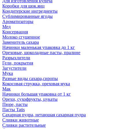
Для изготовления кулича
Коробки для шок.яиц
Кондитерские ингредиенты
Сублимированные ягоды
Ароматизаторы
Мед
Консервация
Молоко сгущенное
Заменитель сахара
Начинки маленькая упаковка до 1 кг
Ореховые, шоколадные пасты, пралине
Разрыхлители
Гели, покрытия
Загустители
Мука
Разные виды сахара,сиропы
Кокосовая стружка, ореховая мука
Мак
Начинки большая упаковка от 1 кг
Орехи, сухофрукты, цукаты
Пюре, пасты
Пасты Tatis
Сахарная пудра, нетающая сахарная пудра
Сливки животные
Сливки растительные