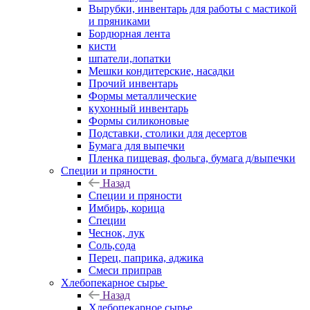
Вырубки, инвентарь для работы с мастикой
и пряниками
Бордюрная лента
кисти
шпатели,лопатки
Мешки кондитерские, насадки
Прочий инвентарь
Формы металлические
кухонный инвентарь
Формы силиконовые
Подставки, столики для десертов
Бумага для выпечки
Пленка пищевая, фольга, бумага д/выпечки
Специи и пряности
Назад
Специи и пряности
Имбирь, корица
Специи
Чеснок, лук
Соль,сода
Перец, паприка, аджика
Смеси приправ
Хлебопекарное сырье
Назад
Хлебопекарное сырье