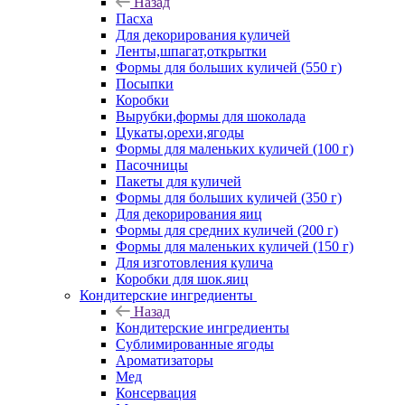
Назад
Пасха
Для декорирования куличей
Ленты,шпагат,открытки
Формы для больших куличей (550 г)
Посыпки
Коробки
Вырубки,формы для шоколада
Цукаты,орехи,ягоды
Формы для маленьких куличей (100 г)
Пасочницы
Пакеты для куличей
Формы для больших куличей (350 г)
Для декорирования яиц
Формы для средних куличей (200 г)
Формы для маленьких куличей (150 г)
Для изготовления кулича
Коробки для шок.яиц
Кондитерские ингредиенты
Назад
Кондитерские ингредиенты
Сублимированные ягоды
Ароматизаторы
Мед
Консервация