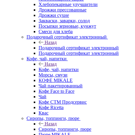
Хлебопекарные улучшители
Дрожжи прессованные
Дрожжи сухие
Закваски, заварки, солод
Посыпки зерновые, кунжут
Смеси для хлеба
Подарочный сертификат электронный
Назад
Подарочный сертификат электронный
Подарочный сертификат электронный
Кофе, чай, напитки
Назад
Кофе, чай, напитки
Морсы, смузи
КОФЕ MIKALE
Чай пакетированный
Кофе Face to Face
Чай
Кофе СТМ Продсервис
Кофе Ricetta
Квас
Сиропы, топпинги, пюре
Назад
Сиропы, топпинги, пюре
Пюре MIKALE