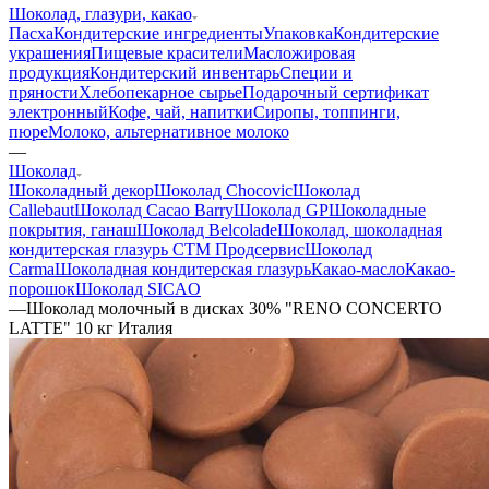
Шоколад, глазури, какао
Пасха
Кондитерские ингредиенты
Упаковка
Кондитерские
украшения
Пищевые красители
Масложировая
продукция
Кондитерский инвентарь
Специи и
пряности
Хлебопекарное сырье
Подарочный сертификат
электронный
Кофе, чай, напитки
Сиропы, топпинги,
пюре
Молоко, альтернативное молоко
—
Шоколад
Шоколадный декор
Шоколад Chocovic
Шоколад
Callebaut
Шоколад Cacao Barry
Шоколад GP
Шоколадные
покрытия, ганаш
Шоколад Belcolade
Шоколад, шоколадная
кондитерская глазурь СТМ Продсервис
Шоколад
Carma
Шоколадная кондитерская глазурь
Какао-масло
Какао-
порошок
Шоколад SICAO
—
Шоколад молочный в дисках 30% "RENO CONCERTO
LATTE" 10 кг Италия