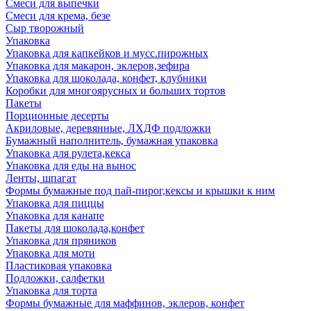
Смеси для выпечки
Смеси для крема, безе
Сыр творожный
Упаковка
Упаковка для капкейков и мусс.пирожных
Упаковка для макарон, эклеров,зефира
Упаковка для шоколада, конфет, клубники
Коробки для многоярусных и больших тортов
Пакеты
Порционные десерты
Акриловые, деревянные, ЛХДФ подложки
Бумажный наполнитель, бумажная упаковка
Упаковка для рулета,кекса
Упаковка для еды на вынос
Ленты, шпагат
Формы бумажные под пай-пирог,кексы и крышки к ним
Упаковка для пиццы
Упаковка для канапе
Пакеты для шоколада,конфет
Упаковка для пряников
Упаковка для моти
Пластиковая упаковка
Подложки, салфетки
Упаковка для торта
Формы бумажные для маффинов, эклеров, конфет