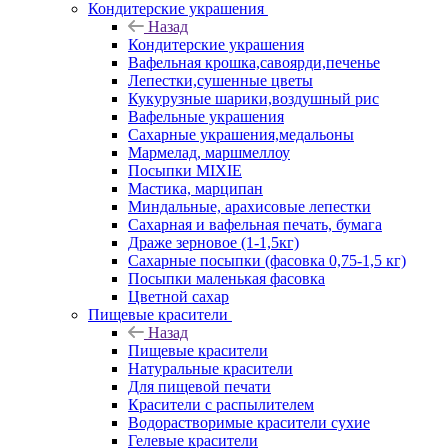
Кондитерские украшения
Назад
Кондитерские украшения
Вафельная крошка,савоярди,печенье
Лепестки,сушенные цветы
Кукурузные шарики,воздушный рис
Вафельные украшения
Сахарные украшения,медальоны
Мармелад, маршмеллоу
Посыпки MIXIE
Мастика, марципан
Миндальные, арахисовые лепестки
Сахарная и вафельная печать, бумага
Драже зерновое (1-1,5кг)
Сахарные посыпки (фасовка 0,75-1,5 кг)
Посыпки маленькая фасовка
Цветной сахар
Пищевые красители
Назад
Пищевые красители
Натуральные красители
Для пищевой печати
Красители с распылителем
Водорастворимые красители сухие
Гелевые красители