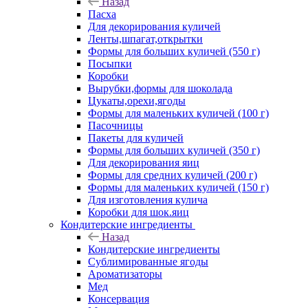
Назад
Пасха
Для декорирования куличей
Ленты,шпагат,открытки
Формы для больших куличей (550 г)
Посыпки
Коробки
Вырубки,формы для шоколада
Цукаты,орехи,ягоды
Формы для маленьких куличей (100 г)
Пасочницы
Пакеты для куличей
Формы для больших куличей (350 г)
Для декорирования яиц
Формы для средних куличей (200 г)
Формы для маленьких куличей (150 г)
Для изготовления кулича
Коробки для шок.яиц
Кондитерские ингредиенты
Назад
Кондитерские ингредиенты
Сублимированные ягоды
Ароматизаторы
Мед
Консервация