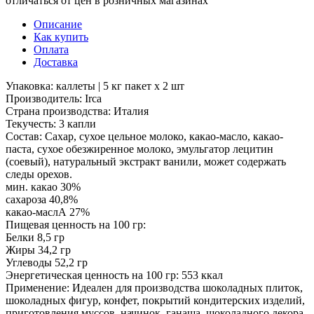
отличаться от цен в розничных магазинах
Описание
Как купить
Оплата
Доставка
Упаковка: каллеты | 5 кг пакет x 2 шт
Производитель: Irca
Страна производства: Италия
Текучесть: 3 капли
Состав: Сахар, сухое цельное молоко, какао-масло, какао-
паста, сухое обезжиренное молоко, эмульгатор лецитин
(соевый), натуральный экстракт ванили, может содержать
следы орехов.
мин. какао 30%
сахароза 40,8%
какао-маслА 27%
Пищевая ценность на 100 гр:
Белки 8,5 гр
Жиры 34,2 гр
Углеводы 52,2 гр
Энергетическая ценность на 100 гр: 553 ккал
Применение: Идеален для производства шоколадных плиток,
шоколадных фигур, конфет, покрытий кондитерских изделий,
приготовления муссов, начинок, ганаша, шоколадного декора.