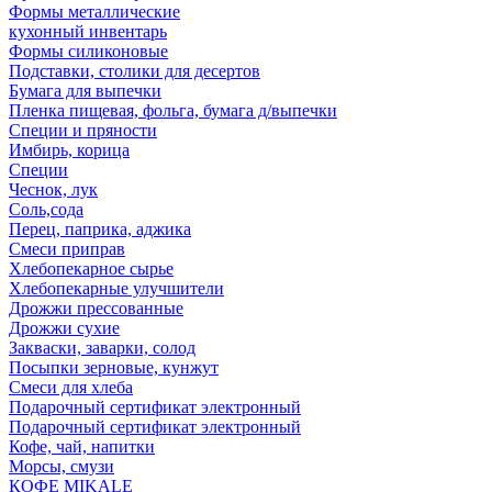
Формы металлические
кухонный инвентарь
Формы силиконовые
Подставки, столики для десертов
Бумага для выпечки
Пленка пищевая, фольга, бумага д/выпечки
Специи и пряности
Имбирь, корица
Специи
Чеснок, лук
Соль,сода
Перец, паприка, аджика
Смеси приправ
Хлебопекарное сырье
Хлебопекарные улучшители
Дрожжи прессованные
Дрожжи сухие
Закваски, заварки, солод
Посыпки зерновые, кунжут
Смеси для хлеба
Подарочный сертификат электронный
Подарочный сертификат электронный
Кофе, чай, напитки
Морсы, смузи
КОФЕ MIKALE