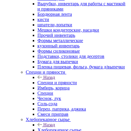
Вырубки, инвентарь для работы с мастикой
и пряниками
Бордюрная лента
кисти
шпатели,лопатки
Мешки кондитерские, насадки
Прочий инвентарь
Формы металлические
кухонный инвентарь
Формы силиконовые
Подставки, столики для десертов
Бумага для выпечки
Пленка пищевая, фольга, бумага д/выпечки
Специи и пряности
Назад
Специи и пряности
Имбирь, корица
Специи
Чеснок, лук
Соль,сода
Перец, паприка, аджика
Смеси приправ
Хлебопекарное сырье
Назад
Хлебопекарное сырье