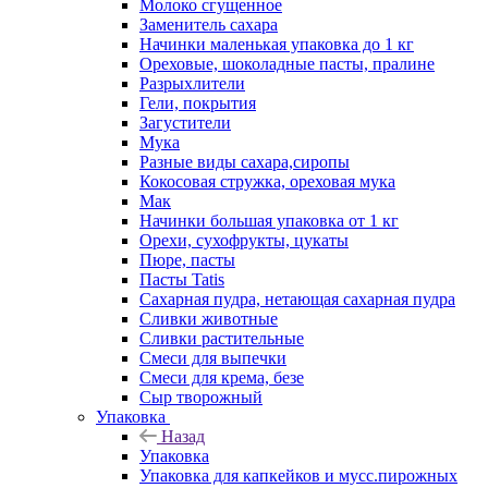
Молоко сгущенное
Заменитель сахара
Начинки маленькая упаковка до 1 кг
Ореховые, шоколадные пасты, пралине
Разрыхлители
Гели, покрытия
Загустители
Мука
Разные виды сахара,сиропы
Кокосовая стружка, ореховая мука
Мак
Начинки большая упаковка от 1 кг
Орехи, сухофрукты, цукаты
Пюре, пасты
Пасты Tatis
Сахарная пудра, нетающая сахарная пудра
Сливки животные
Сливки растительные
Смеси для выпечки
Смеси для крема, безе
Сыр творожный
Упаковка
Назад
Упаковка
Упаковка для капкейков и мусс.пирожных