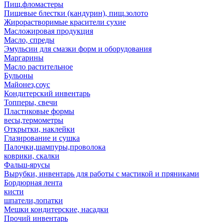
Пищ.фломастеры
Пищевые блестки (кандурин), пищ.золото
Жирорастворимые красители сухие
Масложировая продукция
Масло, спреды
Эмульсии для смазки форм и оборудования
Маргарины
Масло растительное
Бульоны
Майонез,соус
Кондитерский инвентарь
Топперы, свечи
Пластиковые формы
весы,термометры
Открытки, наклейки
Глазирование и сушка
Палочки,шампуры,проволока
коврики, скалки
Фальш-ярусы
Вырубки, инвентарь для работы с мастикой и пряниками
Бордюрная лента
кисти
шпатели,лопатки
Мешки кондитерские, насадки
Прочий инвентарь