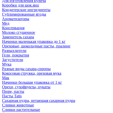
Для изготовления кулича
Коробки для шок.яиц
Кондитерские ингредиенты
Сублимированные ягоды
Ароматизаторы
Мед
Консервация
Молоко сгущенное
Заменитель сахара
Начинки маленькая упаковка до 1 кг
Ореховые, шоколадные пасты, пралине
Разрыхлители
Гели, покрытия
Загустители
Мука
Разные виды сахара,сиропы
Кокосовая стружка, ореховая мука
Мак
Начинки большая упаковка от 1 кг
Орехи, сухофрукты, цукаты
Пюре, пасты
Пасты Tatis
Сахарная пудра, нетающая сахарная пудра
Сливки животные
Сливки растительные