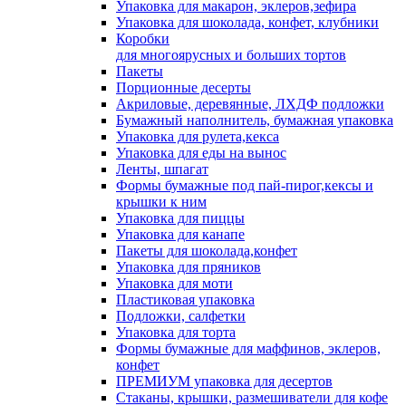
Упаковка для макарон, эклеров,зефира
Упаковка для шоколада, конфет, клубники
Коробки
для многоярусных и больших тортов
Пакеты
Порционные десерты
Акриловые, деревянные, ЛХДФ подложки
Бумажный наполнитель, бумажная упаковка
Упаковка для рулета,кекса
Упаковка для еды на вынос
Ленты, шпагат
Формы бумажные под пай-пирог,кексы и
крышки к ним
Упаковка для пиццы
Упаковка для канапе
Пакеты для шоколада,конфет
Упаковка для пряников
Упаковка для моти
Пластиковая упаковка
Подложки, салфетки
Упаковка для торта
Формы бумажные для маффинов, эклеров,
конфет
ПРЕМИУМ упаковка для десертов
Стаканы, крышки, размешиватели для кофе