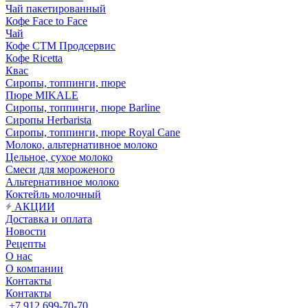
Чай пакетированный
Кофе Face to Face
Чай
Кофе СТМ Продсервис
Кофе Ricetta
Квас
Сиропы, топпинги, пюре
Пюре MIKALE
Сиропы, топпинги, пюре Barline
Сиропы Herbarista
Сиропы, топпинги, пюре Royal Cane
Молоко, альтернативное молоко
Цельное, сухое молоко
Смеси для мороженого
Альтернативное молоко
Коктейль молочный
АКЦИИ
Доставка и оплата
Новости
Рецепты
О нас
О компании
Контакты
Контакты
+7 912 699-70-70