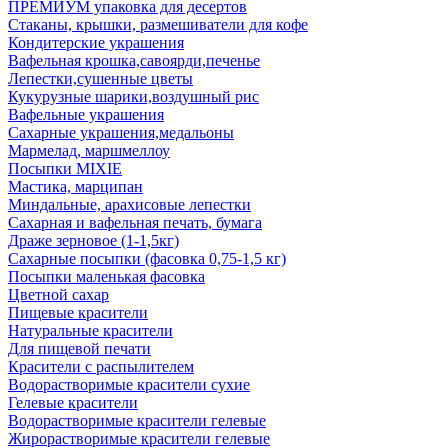
ПРЕМИУМ упаковка для десертов
Стаканы, крышки, размешиватели для кофе
Кондитерские украшения
Вафельная крошка,савоярди,печенье
Лепестки,сушенные цветы
Кукурузные шарики,воздушный рис
Вафельные украшения
Сахарные украшения,медальоны
Мармелад, маршмеллоу
Посыпки MIXIE
Мастика, марципан
Миндальные, арахисовые лепестки
Сахарная и вафельная печать, бумага
Драже зерновое (1-1,5кг)
Сахарные посыпки (фасовка 0,75-1,5 кг)
Посыпки маленькая фасовка
Цветной сахар
Пищевые красители
Натуральные красители
Для пищевой печати
Красители с распылителем
Водорастворимые красители сухие
Гелевые красители
Водорастворимые красители гелевые
Жирорастворимые красители гелевые