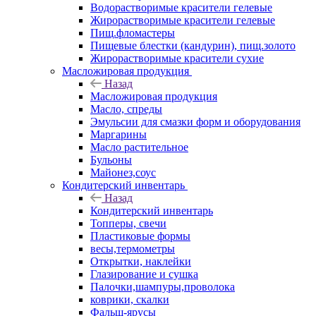
Водорастворимые красители гелевые
Жирорастворимые красители гелевые
Пищ.фломастеры
Пищевые блестки (кандурин), пищ.золото
Жирорастворимые красители сухие
Масложировая продукция
Назад
Масложировая продукция
Масло, спреды
Эмульсии для смазки форм и оборудования
Маргарины
Масло растительное
Бульоны
Майонез,соус
Кондитерский инвентарь
Назад
Кондитерский инвентарь
Топперы, свечи
Пластиковые формы
весы,термометры
Открытки, наклейки
Глазирование и сушка
Палочки,шампуры,проволока
коврики, скалки
Фальш-ярусы