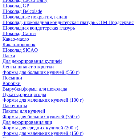
Шоколад Cacao Barry
Шоколад GP
Шоколад Belcolade
Шоколадные покрытия, ганаш
Шоколад, шоколадная кондитерская глазурь СТМ Продсервис
Шоколадная кондитерская глазурь
Шоколад Carma
Какао-масло
Какао-порошок
Шоколад SICAO
Пасха
Для декорирования куличей
Ленты,шпагат,открытки
Формы для больших куличей (550 г)
Посыпки
Коробки
Вырубки,формы для шоколада
Цукаты,орехи,ягоды
Формы для маленьких куличей (100 г)
Пасочницы
Пакеты для куличей
Формы для больших куличей (350 г)
Для декорирования яиц
Формы для средних куличей (200 г)
Формы для маленьких куличей (150 г)