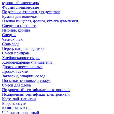
кухонный инвентарь
Формы силиконовые
Подставки, столики для десертов
Бумага для выпечки
Пленка пищевая, фольга, бумага д/выпечки
Специи и пряности
Имбирь, корица
Специи
Чеснок, лук
Соль,сода
Перец, паприка, аджика
Смеси приправ
Хлебопекарное сырье
Хлебопекарные улучшители
Дрожжи прессованные
Дрожжи сухие
Закваски, заварки, солод
Посыпки зерновые, кунжут
Смеси для хлеба
Подарочный сертификат электронный
Подарочный сертификат электронный
Кофе, чай, напитки
Морсы, смузи
КОФЕ MIKALE
Чай пакетированный