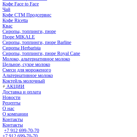
Кофе Face to Face
Чай
Кофе СТМ Продсервис
Кофе Ricetta
Квас
Сиропы, топпинги, пюре
Пюре MIKALE
Сиропы, топпинги, пюре Barline
Сиропы Herbarista
Сиропы, топпинги, пюре Royal Cane
Молоко, альтернативное молоко
Цельное, сухое молоко
Смеси для мороженого
Альтернативное молоко
Коктейль молочный
АКЦИИ
Доставка и оплата
Новости
Рецепты
О нас
О компании
Контакты
Контакты
+7 912 699-70-70
+7 912 699-70-70