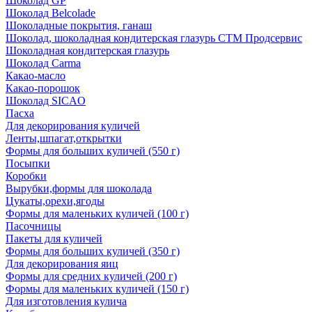
Шоколад GP
Шоколад Belcolade
Шоколадные покрытия, ганаш
Шоколад, шоколадная кондитерская глазурь СТМ Продсервис
Шоколадная кондитерская глазурь
Шоколад Carma
Какао-масло
Какао-порошок
Шоколад SICAO
Пасха
Для декорирования куличей
Ленты,шпагат,открытки
Формы для больших куличей (550 г)
Посыпки
Коробки
Вырубки,формы для шоколада
Цукаты,орехи,ягоды
Формы для маленьких куличей (100 г)
Пасочницы
Пакеты для куличей
Формы для больших куличей (350 г)
Для декорирования яиц
Формы для средних куличей (200 г)
Формы для маленьких куличей (150 г)
Для изготовления кулича