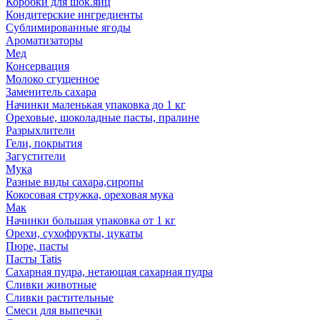
Коробки для шок.яиц
Кондитерские ингредиенты
Сублимированные ягоды
Ароматизаторы
Мед
Консервация
Молоко сгущенное
Заменитель сахара
Начинки маленькая упаковка до 1 кг
Ореховые, шоколадные пасты, пралине
Разрыхлители
Гели, покрытия
Загустители
Мука
Разные виды сахара,сиропы
Кокосовая стружка, ореховая мука
Мак
Начинки большая упаковка от 1 кг
Орехи, сухофрукты, цукаты
Пюре, пасты
Пасты Tatis
Сахарная пудра, нетающая сахарная пудра
Сливки животные
Сливки растительные
Смеси для выпечки