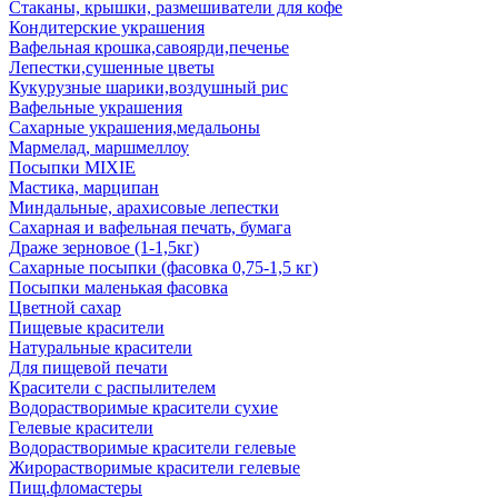
Стаканы, крышки, размешиватели для кофе
Кондитерские украшения
Вафельная крошка,савоярди,печенье
Лепестки,сушенные цветы
Кукурузные шарики,воздушный рис
Вафельные украшения
Сахарные украшения,медальоны
Мармелад, маршмеллоу
Посыпки MIXIE
Мастика, марципан
Миндальные, арахисовые лепестки
Сахарная и вафельная печать, бумага
Драже зерновое (1-1,5кг)
Сахарные посыпки (фасовка 0,75-1,5 кг)
Посыпки маленькая фасовка
Цветной сахар
Пищевые красители
Натуральные красители
Для пищевой печати
Красители с распылителем
Водорастворимые красители сухие
Гелевые красители
Водорастворимые красители гелевые
Жирорастворимые красители гелевые
Пищ.фломастеры