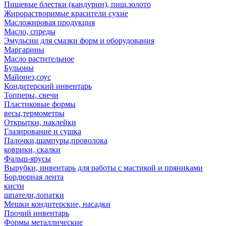
Пищевые блестки (кандурин), пищ.золото
Жирорастворимые красители сухие
Масложировая продукция
Масло, спреды
Эмульсии для смазки форм и оборудования
Маргарины
Масло растительное
Бульоны
Майонез,соус
Кондитерский инвентарь
Топперы, свечи
Пластиковые формы
весы,термометры
Открытки, наклейки
Глазирование и сушка
Палочки,шампуры,проволока
коврики, скалки
Фальш-ярусы
Вырубки, инвентарь для работы с мастикой и пряниками
Бордюрная лента
кисти
шпатели,лопатки
Мешки кондитерские, насадки
Прочий инвентарь
Формы металлические