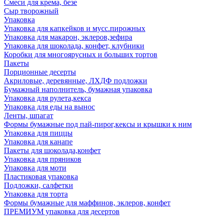
Смеси для крема, безе
Сыр творожный
Упаковка
Упаковка для капкейков и мусс.пирожных
Упаковка для макарон, эклеров,зефира
Упаковка для шоколада, конфет, клубники
Коробки для многоярусных и больших тортов
Пакеты
Порционные десерты
Акриловые, деревянные, ЛХДФ подложки
Бумажный наполнитель, бумажная упаковка
Упаковка для рулета,кекса
Упаковка для еды на вынос
Ленты, шпагат
Формы бумажные под пай-пирог,кексы и крышки к ним
Упаковка для пиццы
Упаковка для канапе
Пакеты для шоколада,конфет
Упаковка для пряников
Упаковка для моти
Пластиковая упаковка
Подложки, салфетки
Упаковка для торта
Формы бумажные для маффинов, эклеров, конфет
ПРЕМИУМ упаковка для десертов