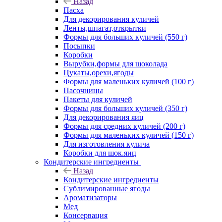
Назад
Пасха
Для декорирования куличей
Ленты,шпагат,открытки
Формы для больших куличей (550 г)
Посыпки
Коробки
Вырубки,формы для шоколада
Цукаты,орехи,ягоды
Формы для маленьких куличей (100 г)
Пасочницы
Пакеты для куличей
Формы для больших куличей (350 г)
Для декорирования яиц
Формы для средних куличей (200 г)
Формы для маленьких куличей (150 г)
Для изготовления кулича
Коробки для шок.яиц
Кондитерские ингредиенты
Назад
Кондитерские ингредиенты
Сублимированные ягоды
Ароматизаторы
Мед
Консервация