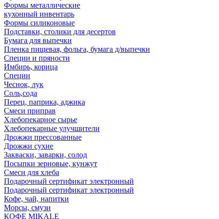
Формы металлические
кухонный инвентарь
Формы силиконовые
Подставки, столики для десертов
Бумага для выпечки
Пленка пищевая, фольга, бумага д/выпечки
Специи и пряности
Имбирь, корица
Специи
Чеснок, лук
Соль,сода
Перец, паприка, аджика
Смеси приправ
Хлебопекарное сырье
Хлебопекарные улучшители
Дрожжи прессованные
Дрожжи сухие
Закваски, заварки, солод
Посыпки зерновые, кунжут
Смеси для хлеба
Подарочный сертификат электронный
Подарочный сертификат электронный
Кофе, чай, напитки
Морсы, смузи
КОФЕ MIKALE