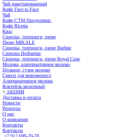
Чай пакетированный
Кофе Face to Face
Чай
Кофе СТМ Продсервис
Кофе Ricetta
Квас
Сиропы, топпинги, пюре
Пюре MIKALE
Сиропы, топпинги, пюре Barline
Сиропы Herbarista
Сиропы, топпинги, пюре Royal Cane
Молоко, альтернативное молоко
Цельное, сухое молоко
Смеси для мороженого
Альтернативное молоко
Коктейль молочный
АКЦИИ
Доставка и оплата
Новости
Рецепты
О нас
О компании
Контакты
Контакты
+7 912 699-70-70