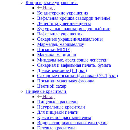
Кондитерские украшения
Назад
Кондитерские украшения
Вафельная крошка,савоярди,печенье
Лепестки,сушенные цветы
Кукурузные шарики,воздушный рис
Вафельные украшения
Сахарные украшения,медальоны
Мармелад, маршмеллоу
Посыпки MIXIE
Мастика, марципан
Миндальные, арахисовые лепестки
Сахарная и вафельная печать, бумага
Драже зерновое (1-1,5кг)
Сахарные посыпки (фасовка 0,75-1,5 кг)
Посыпки маленькая фасовка
Цветной сахар
Пищевые красители
Назад
Пищевые красители
Натуральные красители
Для пищевой печати
Красители с распылителем
Водорастворимые красители сухие
Гелевые красители