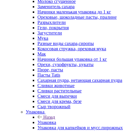
Молоко сгущенное
Заменитель сахара
Начинки маленькая упаковка до 1 кг
Ореховые, шоколадные пасты, пралине
Разрыхлители
Гели, покрытия
Загустители
Мука
Разные виды сахара,сиропы
Кокосовая стружка, ореховая мука
Мак
Начинки большая упаковка от 1 кг
Орехи, сухофрукты, цукаты
Пюре, пасты
Пасты Tatis
Сахарная пудра, нетающая сахарная пудра
Сливки животные
Сливки растительные
Смеси для выпечки
Смеси для крема, безе
Сыр творожный
Упаковка
Назад
Упаковка
Упаковка для капкейков и мусс.пирожных