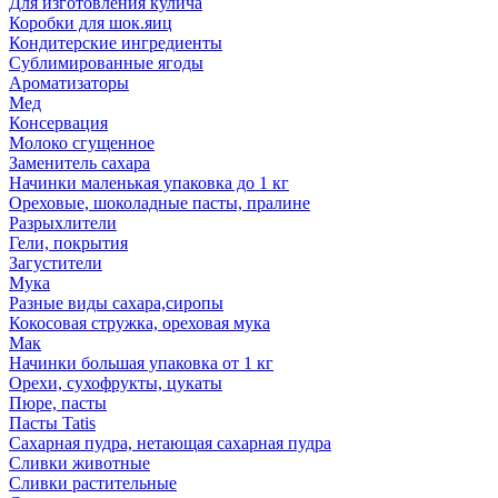
Для изготовления кулича
Коробки для шок.яиц
Кондитерские ингредиенты
Сублимированные ягоды
Ароматизаторы
Мед
Консервация
Молоко сгущенное
Заменитель сахара
Начинки маленькая упаковка до 1 кг
Ореховые, шоколадные пасты, пралине
Разрыхлители
Гели, покрытия
Загустители
Мука
Разные виды сахара,сиропы
Кокосовая стружка, ореховая мука
Мак
Начинки большая упаковка от 1 кг
Орехи, сухофрукты, цукаты
Пюре, пасты
Пасты Tatis
Сахарная пудра, нетающая сахарная пудра
Сливки животные
Сливки растительные