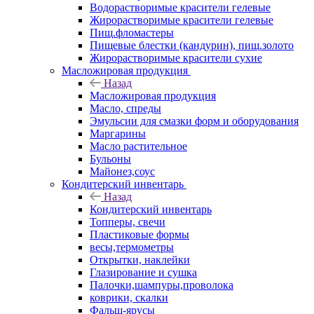
Водорастворимые красители гелевые
Жирорастворимые красители гелевые
Пищ.фломастеры
Пищевые блестки (кандурин), пищ.золото
Жирорастворимые красители сухие
Масложировая продукция
Назад
Масложировая продукция
Масло, спреды
Эмульсии для смазки форм и оборудования
Маргарины
Масло растительное
Бульоны
Майонез,соус
Кондитерский инвентарь
Назад
Кондитерский инвентарь
Топперы, свечи
Пластиковые формы
весы,термометры
Открытки, наклейки
Глазирование и сушка
Палочки,шампуры,проволока
коврики, скалки
Фальш-ярусы