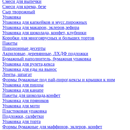
Смеси для выпечки
Смеси для крема, безе
Сыр творожный
Упаковка
Упаковка для капкейков и мусс.пирожных
Упаковка для макарон, эклеров,зефира
Упаковка для шоколада, конфет, клубники
Коробки для многоярусных и больших тортов
Пакеты
Порционные десерты
Акриловые, деревянные, ЛХДФ подложки
Бумажный наполнитель, бумажная упаковка
Упаковка для рулета,кекса
Упаковка для еды на вынос
Ленты, шпагат
Формы бумажные под пай-пирог,кексы и крышки к ним
Упаковка для пиццы
Упаковка для канапе
Пакеты для шоколада,конфет
Упаковка для пряников
Упаковка для моти
Пластиковая упаковка
Подложки, салфетки
Упаковка для торта
Формы бумажные для маффинов, эклеров, конфет