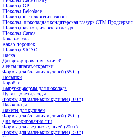
Шоколад Cacao Barry
Шоколад GP
Шоколад Belcolade
Шоколадные покрытия, ганаш
Шоколад, шоколадная кондитерская глазурь СТМ Продсервис
Шоколадная кондитерская глазурь
Шоколад Carma
Какао-масло
Какао-порошок
Шоколад SICAO
Пасха
Для декорирования куличей
Ленты,шпагат,открытки
Формы для больших куличей (550 г)
Посыпки
Коробки
Вырубки,формы для шоколада
Цукаты,орехи,ягоды
Формы для маленьких куличей (100 г)
Пасочницы
Пакеты для куличей
Формы для больших куличей (350 г)
Для декорирования яиц
Формы для средних куличей (200 г)
Формы для маленьких куличей (150 г)