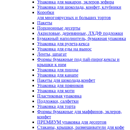
Упаковка для макарон, эклеров,зефира
Упаковка для шоколада, конфет, клубники
Коробки
для многоярусных и больших тортов
Пакеты
Порционные десерты
Акриловые, деревянные, ЛХДФ подложки
Бумажный наполнитель, бумажная упаковка
Упаковка для рулета,кекса
Упаковка для еды на вынос
Ленты, шпагат
Формы бумажные под пай-пирог,кексы и
крышки к ним
Упаковка для пиццы
Упаковка для канапе
Пакеты для шоколада,конфет
Упаковка для пряников
Упаковка для моти
Пластиковая упаковка
Подложки, салфетки
Упаковка для торта
Формы бумажные для маффинов, эклеров,
конфет
ПРЕМИУМ упаковка для десертов
Стаканы, крышки, размешиватели для кофе