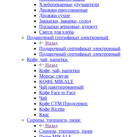
Хлебопекарные улучшители
Дрожжи прессованные
Дрожжи сухие
Закваски, заварки, солод
Посыпки зерновые, кунжут
Смеси для хлеба
Подарочный сертификат электронный
Назад
Подарочный сертификат электронный
Подарочный сертификат электронный
Кофе, чай, напитки
Назад
Кофе, чай, напитки
Морсы, смузи
КОФЕ MIKALE
Чай пакетированный
Кофе Face to Face
Чай
Кофе СТМ Продсервис
Кофе Ricetta
Квас
Сиропы, топпинги, пюре
Назад
Сиропы, топпинги, пюре
Пюре MIKALE