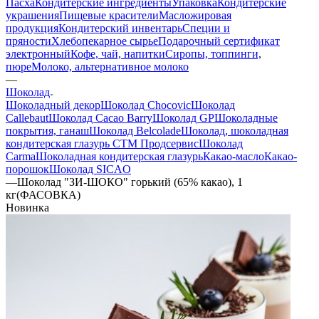
Пасха
Кондитерские ингредиенты
Упаковка
Кондитерские
украшения
Пищевые красители
Масложировая
продукция
Кондитерский инвентарь
Специи и
пряности
Хлебопекарное сырье
Подарочный сертификат
электронный
Кофе, чай, напитки
Сиропы, топпинги,
пюре
Молоко, альтернативное молоко
—
Шоколад
Шоколадный декор
Шоколад Chocovic
Шоколад
Callebaut
Шоколад Cacao Barry
Шоколад GP
Шоколадные
покрытия, ганаш
Шоколад Belcolade
Шоколад, шоколадная
кондитерская глазурь СТМ Продсервис
Шоколад
Carma
Шоколадная кондитерская глазурь
Какао-масло
Какао-
порошок
Шоколад SICAO
—
Шоколад "ЗИ-ШОКО" горький (65% какао), 1
кг(ФАСОВКА)
Новинка