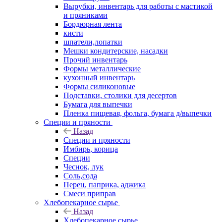
Вырубки, инвентарь для работы с мастикой
и пряниками
Бордюрная лента
кисти
шпатели,лопатки
Мешки кондитерские, насадки
Прочий инвентарь
Формы металлические
кухонный инвентарь
Формы силиконовые
Подставки, столики для десертов
Бумага для выпечки
Пленка пищевая, фольга, бумага д/выпечки
Специи и пряности
Назад
Специи и пряности
Имбирь, корица
Специи
Чеснок, лук
Соль,сода
Перец, паприка, аджика
Смеси приправ
Хлебопекарное сырье
Назад
Хлебопекарное сырье