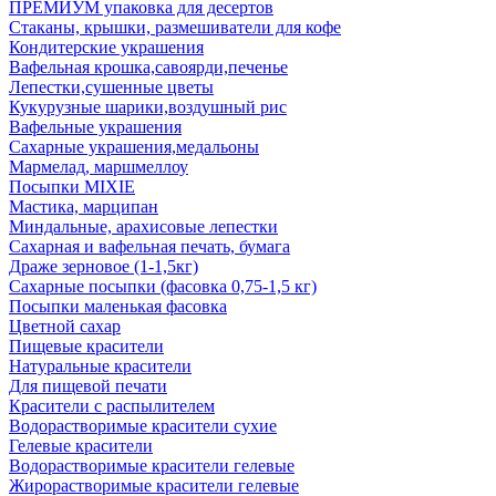
ПРЕМИУМ упаковка для десертов
Стаканы, крышки, размешиватели для кофе
Кондитерские украшения
Вафельная крошка,савоярди,печенье
Лепестки,сушенные цветы
Кукурузные шарики,воздушный рис
Вафельные украшения
Сахарные украшения,медальоны
Мармелад, маршмеллоу
Посыпки MIXIE
Мастика, марципан
Миндальные, арахисовые лепестки
Сахарная и вафельная печать, бумага
Драже зерновое (1-1,5кг)
Сахарные посыпки (фасовка 0,75-1,5 кг)
Посыпки маленькая фасовка
Цветной сахар
Пищевые красители
Натуральные красители
Для пищевой печати
Красители с распылителем
Водорастворимые красители сухие
Гелевые красители
Водорастворимые красители гелевые
Жирорастворимые красители гелевые