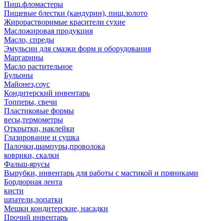
Пищ.фломастеры
Пищевые блестки (кандурин), пищ.золото
Жирорастворимые красители сухие
Масложировая продукция
Масло, спреды
Эмульсии для смазки форм и оборудования
Маргарины
Масло растительное
Бульоны
Майонез,соус
Кондитерский инвентарь
Топперы, свечи
Пластиковые формы
весы,термометры
Открытки, наклейки
Глазирование и сушка
Палочки,шампуры,проволока
коврики, скалки
Фальш-ярусы
Вырубки, инвентарь для работы с мастикой и пряниками
Бордюрная лента
кисти
шпатели,лопатки
Мешки кондитерские, насадки
Прочий инвентарь