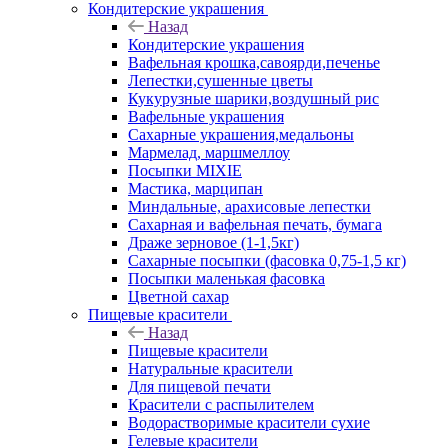
Кондитерские украшения
Назад
Кондитерские украшения
Вафельная крошка,савоярди,печенье
Лепестки,сушенные цветы
Кукурузные шарики,воздушный рис
Вафельные украшения
Сахарные украшения,медальоны
Мармелад, маршмеллоу
Посыпки MIXIE
Мастика, марципан
Миндальные, арахисовые лепестки
Сахарная и вафельная печать, бумага
Драже зерновое (1-1,5кг)
Сахарные посыпки (фасовка 0,75-1,5 кг)
Посыпки маленькая фасовка
Цветной сахар
Пищевые красители
Назад
Пищевые красители
Натуральные красители
Для пищевой печати
Красители с распылителем
Водорастворимые красители сухие
Гелевые красители