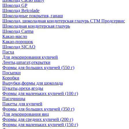
Шоколад Cacao Barry
Шоколад GP
Шоколад Belcolade
Шоколадные покрытия, ганаш
Шоколад, шоколадная кондитерская глазурь СТМ Продсервис
Шоколадная кондитерская глазурь
Шоколад Carma
Какао-масло
Какао-порошок
Шоколад SICAO
Пасха
Для декорирования куличей
Ленты,шпагат,открытки
Формы для больших куличей (550 г)
Посыпки
Коробки
Вырубки,формы для шоколада
Цукаты,орехи,ягоды
Формы для маленьких куличей (100 г)
Пасочницы
Пакеты для куличей
Формы для больших куличей (350 г)
Для декорирования яиц
Формы для средних куличей (200 г)
Формы для маленьких куличей (150 г)