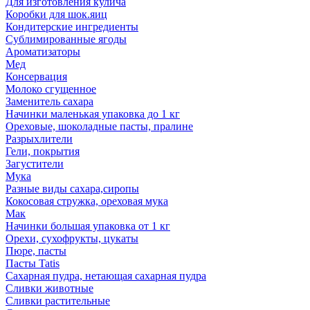
Для изготовления кулича
Коробки для шок.яиц
Кондитерские ингредиенты
Сублимированные ягоды
Ароматизаторы
Мед
Консервация
Молоко сгущенное
Заменитель сахара
Начинки маленькая упаковка до 1 кг
Ореховые, шоколадные пасты, пралине
Разрыхлители
Гели, покрытия
Загустители
Мука
Разные виды сахара,сиропы
Кокосовая стружка, ореховая мука
Мак
Начинки большая упаковка от 1 кг
Орехи, сухофрукты, цукаты
Пюре, пасты
Пасты Tatis
Сахарная пудра, нетающая сахарная пудра
Сливки животные
Сливки растительные