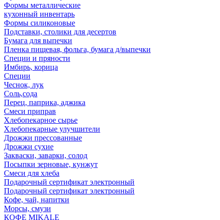
Формы металлические
кухонный инвентарь
Формы силиконовые
Подставки, столики для десертов
Бумага для выпечки
Пленка пищевая, фольга, бумага д/выпечки
Специи и пряности
Имбирь, корица
Специи
Чеснок, лук
Соль,сода
Перец, паприка, аджика
Смеси приправ
Хлебопекарное сырье
Хлебопекарные улучшители
Дрожжи прессованные
Дрожжи сухие
Закваски, заварки, солод
Посыпки зерновые, кунжут
Смеси для хлеба
Подарочный сертификат электронный
Подарочный сертификат электронный
Кофе, чай, напитки
Морсы, смузи
КОФЕ MIKALE