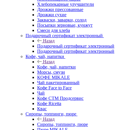
Хлебопекарные улучшители
Дрожжи прессованные
Дрожжи сухие
Закваски, заварки, солод
Посыпки зерновые, кунжут
Смеси для хлеба
Подарочный сертификат электронный
Назад
Подарочный сертификат электронный
Подарочный сертификат электронный
Кофе, чай, напитки
Назад
Кофе, чай, напитки
Морсы, смузи
КОФЕ MIKALE
Чай пакетированный
Кофе Face to Face
Чай
Кофе СТМ Продсервис
Кофе Ricetta
Квас
Сиропы, топпинги, пюре
Назад
Сиропы, топпинги, пюре
Пюре MIKALE