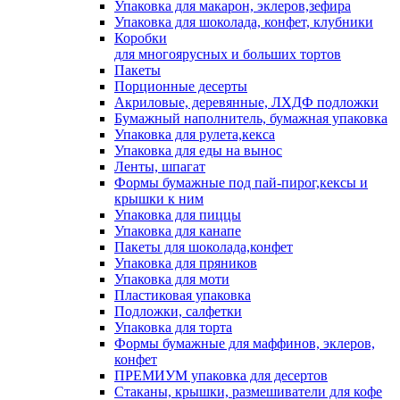
Упаковка для макарон, эклеров,зефира
Упаковка для шоколада, конфет, клубники
Коробки
для многоярусных и больших тортов
Пакеты
Порционные десерты
Акриловые, деревянные, ЛХДФ подложки
Бумажный наполнитель, бумажная упаковка
Упаковка для рулета,кекса
Упаковка для еды на вынос
Ленты, шпагат
Формы бумажные под пай-пирог,кексы и
крышки к ним
Упаковка для пиццы
Упаковка для канапе
Пакеты для шоколада,конфет
Упаковка для пряников
Упаковка для моти
Пластиковая упаковка
Подложки, салфетки
Упаковка для торта
Формы бумажные для маффинов, эклеров,
конфет
ПРЕМИУМ упаковка для десертов
Стаканы, крышки, размешиватели для кофе