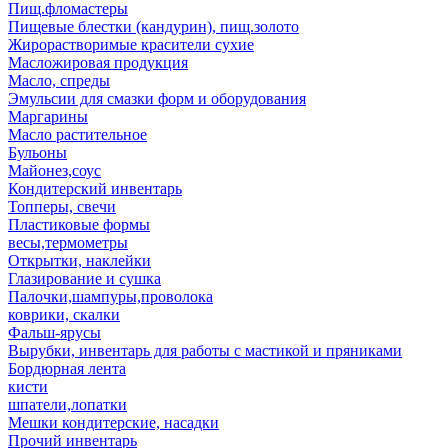
Пищ.фломастеры
Пищевые блестки (кандурин), пищ.золото
Жирорастворимые красители сухие
Масложировая продукция
Масло, спреды
Эмульсии для смазки форм и оборудования
Маргарины
Масло растительное
Бульоны
Майонез,соус
Кондитерский инвентарь
Топперы, свечи
Пластиковые формы
весы,термометры
Открытки, наклейки
Глазирование и сушка
Палочки,шампуры,проволока
коврики, скалки
Фальш-ярусы
Вырубки, инвентарь для работы с мастикой и пряниками
Бордюрная лента
кисти
шпатели,лопатки
Мешки кондитерские, насадки
Прочий инвентарь