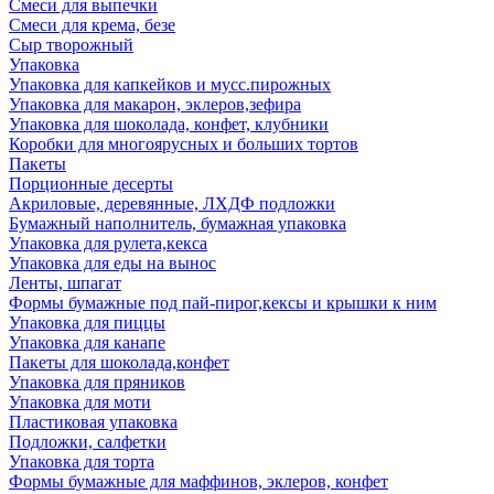
Смеси для выпечки
Смеси для крема, безе
Сыр творожный
Упаковка
Упаковка для капкейков и мусс.пирожных
Упаковка для макарон, эклеров,зефира
Упаковка для шоколада, конфет, клубники
Коробки для многоярусных и больших тортов
Пакеты
Порционные десерты
Акриловые, деревянные, ЛХДФ подложки
Бумажный наполнитель, бумажная упаковка
Упаковка для рулета,кекса
Упаковка для еды на вынос
Ленты, шпагат
Формы бумажные под пай-пирог,кексы и крышки к ним
Упаковка для пиццы
Упаковка для канапе
Пакеты для шоколада,конфет
Упаковка для пряников
Упаковка для моти
Пластиковая упаковка
Подложки, салфетки
Упаковка для торта
Формы бумажные для маффинов, эклеров, конфет