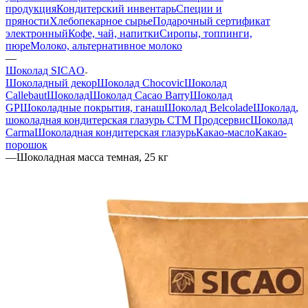
продукция
Кондитерский инвентарь
Специи и
пряности
Хлебопекарное сырье
Подарочный сертификат
электронный
Кофе, чай, напитки
Сиропы, топпинги,
пюре
Молоко, альтернативное молоко
—
Шоколад SICAO
Шоколадный декор
Шоколад Chocovic
Шоколад
Callebaut
Шоколад
Шоколад Cacao Barry
Шоколад
GP
Шоколадные покрытия, ганаш
Шоколад Belcolade
Шоколад,
шоколадная кондитерская глазурь СТМ Продсервис
Шоколад
Carma
Шоколадная кондитерская глазурь
Какао-масло
Какао-
порошок
—
Шоколадная масса темная, 25 кг