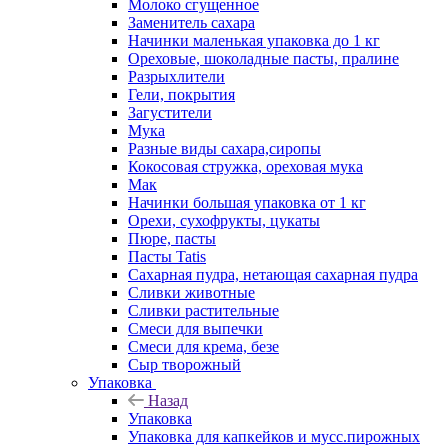
Молоко сгущенное
Заменитель сахара
Начинки маленькая упаковка до 1 кг
Ореховые, шоколадные пасты, пралине
Разрыхлители
Гели, покрытия
Загустители
Мука
Разные виды сахара,сиропы
Кокосовая стружка, ореховая мука
Мак
Начинки большая упаковка от 1 кг
Орехи, сухофрукты, цукаты
Пюре, пасты
Пасты Tatis
Сахарная пудра, нетающая сахарная пудра
Сливки животные
Сливки растительные
Смеси для выпечки
Смеси для крема, безе
Сыр творожный
Упаковка
Назад
Упаковка
Упаковка для капкейков и мусс.пирожных