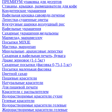
ПРЕМИУМ упаковка для десертов
Стаканы, крышки, размешиватели для кофе
Кондитерские украшения
Вафельная крошка,савоярди,печенье
Лепестки,сушенные цветы
Кукурузные шарики,воздушный рис
Вафельные украшения
Сахарные украшения,медальоны
Мармелад, маршмеллоу
Посыпки MIXIE
Мастика, марципан
Миндальные, арахисовые лепестки
Сахарная и вафельная печать, бумага
Драже зерновое (1-1,5кг)
Сахарные посыпки (фасовка 0,75-1,5 кг)
Посыпки маленькая фасовка
Цветной сахар
Пищевые красители
Натуральные красители
Для пищевой печати
Красители с распылителем
Водорастворимые красители сухие
Гелевые красители
Водорастворимые красители гелевые
Жирорастворимые красители гелевые