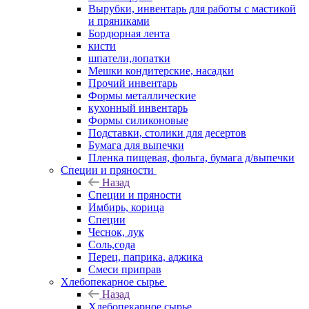
Вырубки, инвентарь для работы с мастикой
и пряниками
Бордюрная лента
кисти
шпатели,лопатки
Мешки кондитерские, насадки
Прочий инвентарь
Формы металлические
кухонный инвентарь
Формы силиконовые
Подставки, столики для десертов
Бумага для выпечки
Пленка пищевая, фольга, бумага д/выпечки
Специи и пряности
Назад
Специи и пряности
Имбирь, корица
Специи
Чеснок, лук
Соль,сода
Перец, паприка, аджика
Смеси приправ
Хлебопекарное сырье
Назад
Хлебопекарное сырье