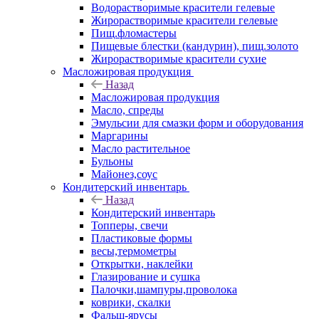
Водорастворимые красители гелевые
Жирорастворимые красители гелевые
Пищ.фломастеры
Пищевые блестки (кандурин), пищ.золото
Жирорастворимые красители сухие
Масложировая продукция
Назад
Масложировая продукция
Масло, спреды
Эмульсии для смазки форм и оборудования
Маргарины
Масло растительное
Бульоны
Майонез,соус
Кондитерский инвентарь
Назад
Кондитерский инвентарь
Топперы, свечи
Пластиковые формы
весы,термометры
Открытки, наклейки
Глазирование и сушка
Палочки,шампуры,проволока
коврики, скалки
Фальш-ярусы