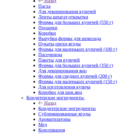
Назад
Пасха
Для декорирования куличей
Ленты,шпагат,открытки
Формы для больших куличей (550 г)
Посыпки
Коробки
Вырубки,формы для шоколада
Цукаты,орехи,ягоды
Формы для маленьких куличей (100 г)
Пасочницы
Пакеты для куличей
Формы для больших куличей (350 г)
Для декорирования яиц
Формы для средних куличей (200 г)
Формы для маленьких куличей (150 г)
Для изготовления кулича
Коробки для шок.яиц
Кондитерские ингредиенты
Назад
Кондитерские ингредиенты
Сублимированные ягоды
Ароматизаторы
Мед
Консервация