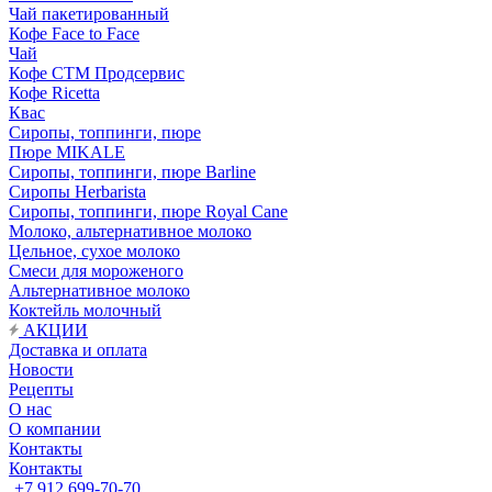
Чай пакетированный
Кофе Face to Face
Чай
Кофе СТМ Продсервис
Кофе Ricetta
Квас
Сиропы, топпинги, пюре
Пюре MIKALE
Сиропы, топпинги, пюре Barline
Сиропы Herbarista
Сиропы, топпинги, пюре Royal Cane
Молоко, альтернативное молоко
Цельное, сухое молоко
Смеси для мороженого
Альтернативное молоко
Коктейль молочный
АКЦИИ
Доставка и оплата
Новости
Рецепты
О нас
О компании
Контакты
Контакты
+7 912 699-70-70