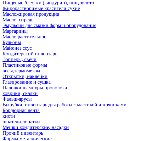
Пищевые блестки (кандурин), пищ.золото
Жирорастворимые красители сухие
Масложировая продукция
Масло, спреды
Эмульсии для смазки форм и оборудования
Маргарины
Масло растительное
Бульоны
Майонез,соус
Кондитерский инвентарь
Топперы, свечи
Пластиковые формы
весы,термометры
Открытки, наклейки
Глазирование и сушка
Палочки,шампуры,проволока
коврики, скалки
Фальш-ярусы
Вырубки, инвентарь для работы с мастикой и пряниками
Бордюрная лента
кисти
шпатели,лопатки
Мешки кондитерские, насадки
Прочий инвентарь
Формы металлические