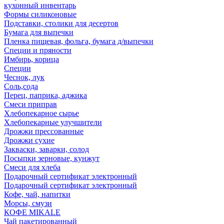
кухонный инвентарь
Формы силиконовые
Подставки, столики для десертов
Бумага для выпечки
Пленка пищевая, фольга, бумага д/выпечки
Специи и пряности
Имбирь, корица
Специи
Чеснок, лук
Соль,сода
Перец, паприка, аджика
Смеси приправ
Хлебопекарное сырье
Хлебопекарные улучшители
Дрожжи прессованные
Дрожжи сухие
Закваски, заварки, солод
Посыпки зерновые, кунжут
Смеси для хлеба
Подарочный сертификат электронный
Подарочный сертификат электронный
Кофе, чай, напитки
Морсы, смузи
КОФЕ MIKALE
Чай пакетированный