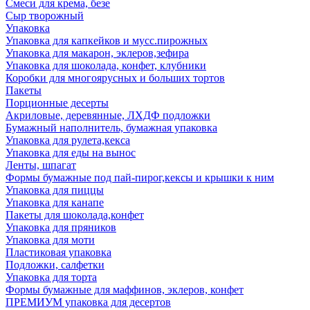
Смеси для крема, безе
Сыр творожный
Упаковка
Упаковка для капкейков и мусс.пирожных
Упаковка для макарон, эклеров,зефира
Упаковка для шоколада, конфет, клубники
Коробки для многоярусных и больших тортов
Пакеты
Порционные десерты
Акриловые, деревянные, ЛХДФ подложки
Бумажный наполнитель, бумажная упаковка
Упаковка для рулета,кекса
Упаковка для еды на вынос
Ленты, шпагат
Формы бумажные под пай-пирог,кексы и крышки к ним
Упаковка для пиццы
Упаковка для канапе
Пакеты для шоколада,конфет
Упаковка для пряников
Упаковка для моти
Пластиковая упаковка
Подложки, салфетки
Упаковка для торта
Формы бумажные для маффинов, эклеров, конфет
ПРЕМИУМ упаковка для десертов