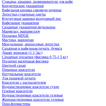
Стаканы, крышки, размешиватели для кофе
Кондитерские украшения
Вафельная крошка,савоярди,печенье
Лепестки,сушенные цветы
Кукурузные шарики,воздушный рис
Вафельные украшения
Сахарные украшения,медальоны
Мармелад, маршмеллоу
Посыпки MIXIE
Мастика, марципан
Миндальные, арахисовые лепестки
Сахарная и вафельная печать, бумага
Драже зерновое (1-1,5кг)
Сахарные посыпки (фасовка 0,75-1,5 кг)
Посыпки маленькая фасовка
Цветной сахар
Пищевые красители
Натуральные красители
Для пищевой печати
Красители с распылителем
Водорастворимые красители сухие
Гелевые красители
Водорастворимые красители гелевые
Жирорастворимые красители гелевые
Пищ.фломастеры