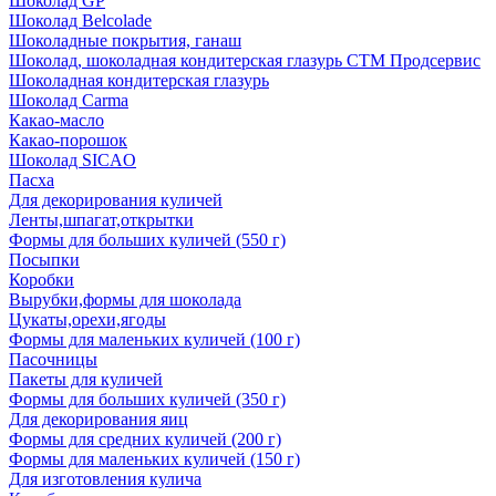
Шоколад GP
Шоколад Belcolade
Шоколадные покрытия, ганаш
Шоколад, шоколадная кондитерская глазурь СТМ Продсервис
Шоколадная кондитерская глазурь
Шоколад Carma
Какао-масло
Какао-порошок
Шоколад SICAO
Пасха
Для декорирования куличей
Ленты,шпагат,открытки
Формы для больших куличей (550 г)
Посыпки
Коробки
Вырубки,формы для шоколада
Цукаты,орехи,ягоды
Формы для маленьких куличей (100 г)
Пасочницы
Пакеты для куличей
Формы для больших куличей (350 г)
Для декорирования яиц
Формы для средних куличей (200 г)
Формы для маленьких куличей (150 г)
Для изготовления кулича