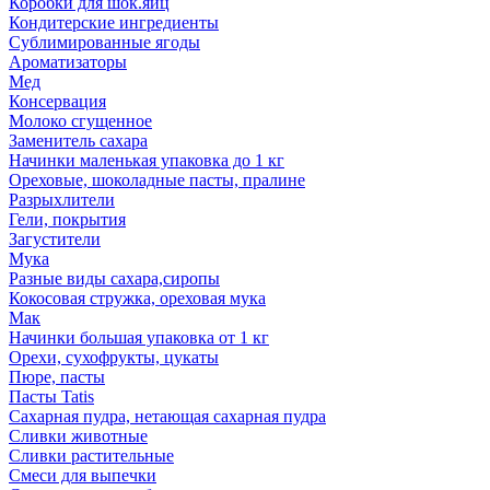
Коробки для шок.яиц
Кондитерские ингредиенты
Сублимированные ягоды
Ароматизаторы
Мед
Консервация
Молоко сгущенное
Заменитель сахара
Начинки маленькая упаковка до 1 кг
Ореховые, шоколадные пасты, пралине
Разрыхлители
Гели, покрытия
Загустители
Мука
Разные виды сахара,сиропы
Кокосовая стружка, ореховая мука
Мак
Начинки большая упаковка от 1 кг
Орехи, сухофрукты, цукаты
Пюре, пасты
Пасты Tatis
Сахарная пудра, нетающая сахарная пудра
Сливки животные
Сливки растительные
Смеси для выпечки