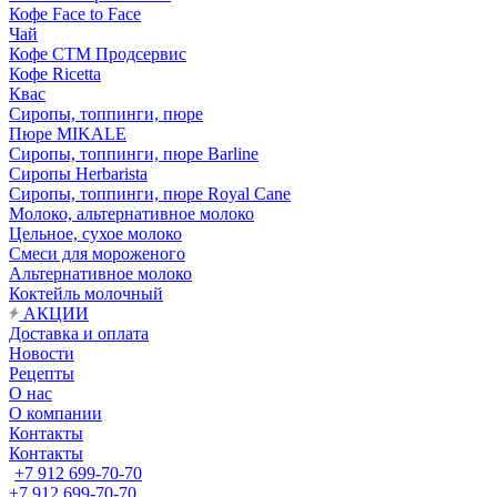
Кофе Face to Face
Чай
Кофе СТМ Продсервис
Кофе Ricetta
Квас
Сиропы, топпинги, пюре
Пюре MIKALE
Сиропы, топпинги, пюре Barline
Сиропы Herbarista
Сиропы, топпинги, пюре Royal Cane
Молоко, альтернативное молоко
Цельное, сухое молоко
Смеси для мороженого
Альтернативное молоко
Коктейль молочный
АКЦИИ
Доставка и оплата
Новости
Рецепты
О нас
О компании
Контакты
Контакты
+7 912 699-70-70
+7 912 699-70-70