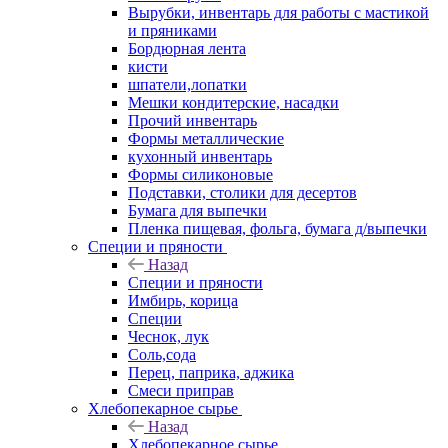
Вырубки, инвентарь для работы с мастикой
и пряниками
Бордюрная лента
кисти
шпатели,лопатки
Мешки кондитерские, насадки
Прочий инвентарь
Формы металлические
кухонный инвентарь
Формы силиконовые
Подставки, столики для десертов
Бумага для выпечки
Пленка пищевая, фольга, бумага д/выпечки
Специи и пряности
Назад
Специи и пряности
Имбирь, корица
Специи
Чеснок, лук
Соль,сода
Перец, паприка, аджика
Смеси приправ
Хлебопекарное сырье
Назад
Хлебопекарное сырье