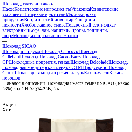
Шоколад, глазури, какао
Пасха
Кондитерские ингредиенты
Упаковка
Кондитерские
украшения
Пищевые красители
Масложировая
продукция
Кондитерский инвентарь
Специи и
пряности
Хлебопекарное сырье
Подарочный сертификат
электронный
Кофе, чай, напитки
Сиропы, топпинги,
пюре
Молоко, альтернативное молоко
—
Шоколад SICAO
Шоколадный декор
Шоколад Chocovic
Шоколад
Callebaut
Шоколад
Шоколад Cacao Barry
Шоколад
GP
Шоколадные покрытия, ганаш
Шоколад Belcolade
Шоколад,
шоколадная кондитерская глазурь СТМ Продсервис
Шоколад
Carma
Шоколадная кондитерская глазурь
Какао-масло
Какао-
порошок
—
аналог в описании Шоколадная масса темная SICAO ( какао
53%) код CHD-Q54-25B, 5 кг
Акция
Хит