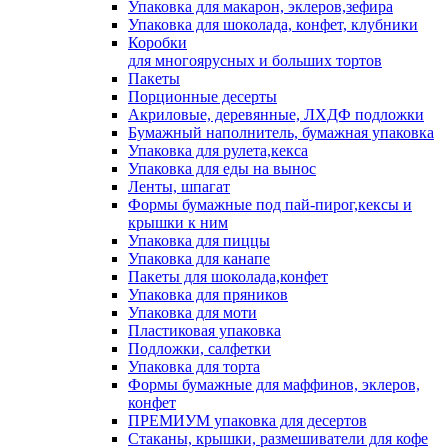
Упаковка для макарон, эклеров,зефира
Упаковка для шоколада, конфет, клубники
Коробки
для многоярусных и больших тортов
Пакеты
Порционные десерты
Акриловые, деревянные, ЛХДФ подложки
Бумажный наполнитель, бумажная упаковка
Упаковка для рулета,кекса
Упаковка для еды на вынос
Ленты, шпагат
Формы бумажные под пай-пирог,кексы и
крышки к ним
Упаковка для пиццы
Упаковка для канапе
Пакеты для шоколада,конфет
Упаковка для пряников
Упаковка для моти
Пластиковая упаковка
Подложки, салфетки
Упаковка для торта
Формы бумажные для маффинов, эклеров,
конфет
ПРЕМИУМ упаковка для десертов
Стаканы, крышки, размешиватели для кофе