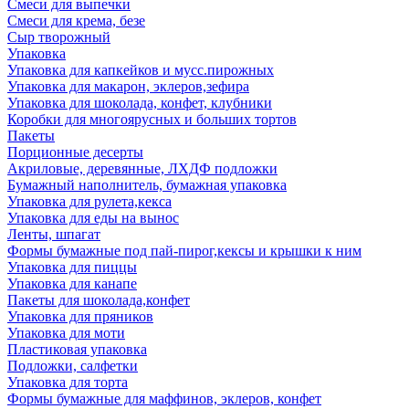
Смеси для выпечки
Смеси для крема, безе
Сыр творожный
Упаковка
Упаковка для капкейков и мусс.пирожных
Упаковка для макарон, эклеров,зефира
Упаковка для шоколада, конфет, клубники
Коробки для многоярусных и больших тортов
Пакеты
Порционные десерты
Акриловые, деревянные, ЛХДФ подложки
Бумажный наполнитель, бумажная упаковка
Упаковка для рулета,кекса
Упаковка для еды на вынос
Ленты, шпагат
Формы бумажные под пай-пирог,кексы и крышки к ним
Упаковка для пиццы
Упаковка для канапе
Пакеты для шоколада,конфет
Упаковка для пряников
Упаковка для моти
Пластиковая упаковка
Подложки, салфетки
Упаковка для торта
Формы бумажные для маффинов, эклеров, конфет