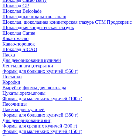
Шоколад Cacao Barry
Шоколад GP
Шоколад Belcolade
Шоколадные покрытия, ганаш
Шоколад, шоколадная кондитерская глазурь СТМ Продсервис
Шоколадная кондитерская глазурь
Шоколад Carma
Какао-масло
Какао-порошок
Шоколад SICAO
Пасха
Для декорирования куличей
Ленты,шпагат,открытки
Формы для больших куличей (550 г)
Посыпки
Коробки
Вырубки,формы для шоколада
Цукаты,орехи,ягоды
Формы для маленьких куличей (100 г)
Пасочницы
Пакеты для куличей
Формы для больших куличей (350 г)
Для декорирования яиц
Формы для средних куличей (200 г)
Формы для маленьких куличей (150 г)