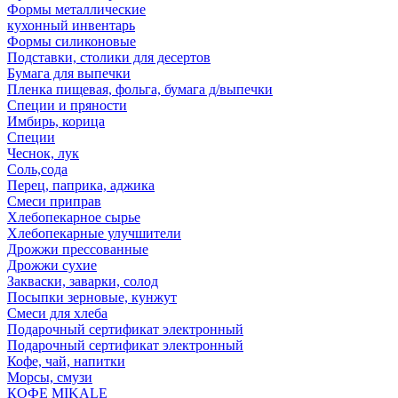
Формы металлические
кухонный инвентарь
Формы силиконовые
Подставки, столики для десертов
Бумага для выпечки
Пленка пищевая, фольга, бумага д/выпечки
Специи и пряности
Имбирь, корица
Специи
Чеснок, лук
Соль,сода
Перец, паприка, аджика
Смеси приправ
Хлебопекарное сырье
Хлебопекарные улучшители
Дрожжи прессованные
Дрожжи сухие
Закваски, заварки, солод
Посыпки зерновые, кунжут
Смеси для хлеба
Подарочный сертификат электронный
Подарочный сертификат электронный
Кофе, чай, напитки
Морсы, смузи
КОФЕ MIKALE