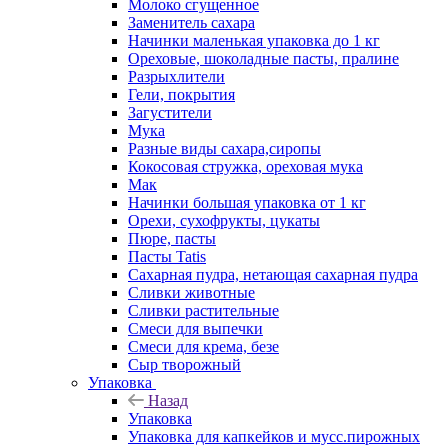
Молоко сгущенное
Заменитель сахара
Начинки маленькая упаковка до 1 кг
Ореховые, шоколадные пасты, пралине
Разрыхлители
Гели, покрытия
Загустители
Мука
Разные виды сахара,сиропы
Кокосовая стружка, ореховая мука
Мак
Начинки большая упаковка от 1 кг
Орехи, сухофрукты, цукаты
Пюре, пасты
Пасты Tatis
Сахарная пудра, нетающая сахарная пудра
Сливки животные
Сливки растительные
Смеси для выпечки
Смеси для крема, безе
Сыр творожный
Упаковка
Назад
Упаковка
Упаковка для капкейков и мусс.пирожных