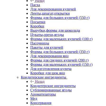
Назад
Пасха
Для декорирования куличей
Ленты,шпагат,открытки
Формы для больших куличей (550 г)
Посыпки
Коробки
Вырубки,формы для шоколада
Цукаты,орехи,ягоды
Формы для маленьких куличей (100 г)
Пасочницы
Пакеты для куличей
Формы для больших куличей (350 г)
Для декорирования яиц
Формы для средних куличей (200 г)
Формы для маленьких куличей (150 г)
Для изготовления кулича
Коробки для шок.яиц
Кондитерские ингредиенты
Назад
Кондитерские ингредиенты
Сублимированные ягоды
Ароматизаторы
Мед
Консервация