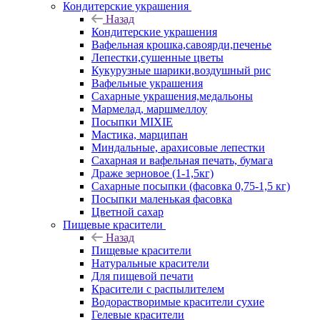
Кондитерские украшения
Назад
Кондитерские украшения
Вафельная крошка,савоярди,печенье
Лепестки,сушенные цветы
Кукурузные шарики,воздушный рис
Вафельные украшения
Сахарные украшения,медальоны
Мармелад, маршмеллоу
Посыпки MIXIE
Мастика, марципан
Миндальные, арахисовые лепестки
Сахарная и вафельная печать, бумага
Драже зерновое (1-1,5кг)
Сахарные посыпки (фасовка 0,75-1,5 кг)
Посыпки маленькая фасовка
Цветной сахар
Пищевые красители
Назад
Пищевые красители
Натуральные красители
Для пищевой печати
Красители с распылителем
Водорастворимые красители сухие
Гелевые красители