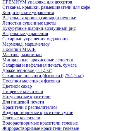
ПРЕМИУМ упаковка для десертов
Стаканы, крышки, размешиватели для кофе
Кондитерские украшения
Вафельная крошка,савоярди,печенье
Лепестки,сушенные цветы
Кукурузные шарики,воздушный рис
Вафельные украшения
Сахарные украшения,медальоны
Мармелад, маршмеллоу
Посыпки MIXIE
Мастика, марципан
Миндальные, арахисовые лепестки
Сахарная и вафельная печать, бумага
Драже зерновое (1-1,5кг)
Сахарные посыпки (фасовка 0,75-1,5 кг)
Посыпки маленькая фасовка
Цветной сахар
Пищевые красители
Натуральные красители
Для пищевой печати
Красители с распылителем
Водорастворимые красители сухие
Гелевые красители
Водорастворимые красители гелевые
Жирорастворимые красители гелевые