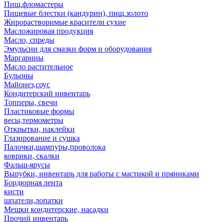
Пищ.фломастеры
Пищевые блестки (кандурин), пищ.золото
Жирорастворимые красители сухие
Масложировая продукция
Масло, спреды
Эмульсии для смазки форм и оборудования
Маргарины
Масло растительное
Бульоны
Майонез,соус
Кондитерский инвентарь
Топперы, свечи
Пластиковые формы
весы,термометры
Открытки, наклейки
Глазирование и сушка
Палочки,шампуры,проволока
коврики, скалки
Фальш-ярусы
Вырубки, инвентарь для работы с мастикой и пряниками
Бордюрная лента
кисти
шпатели,лопатки
Мешки кондитерские, насадки
Прочий инвентарь