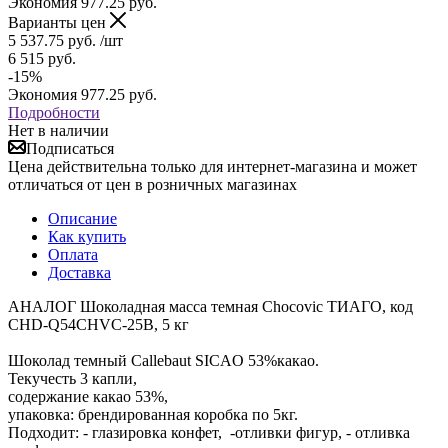
Экономия
977.25
руб.
Варианты цен
5 537.75
руб.
/шт
6 515
руб.
-
15
%
Экономия
977.25
руб.
Подробности
Нет в наличии
Подписаться
Цена действительна только для интернет-магазина и может
отличаться от цен в розничных магазинах
Описание
Как купить
Оплата
Доставка
АНАЛОГ Шоколадная масса темная Chocovic ТИАГО, код
CHD-Q54CHVC-25B, 5 кг
Шоколад темный Callebaut SICAO 53%какао.
Текучесть 3 капли,
содержание какао 53%,
упаковка: брендированная коробка по 5кг.
Подходит: - глазировка конфет, -отливки фигур, - отливка