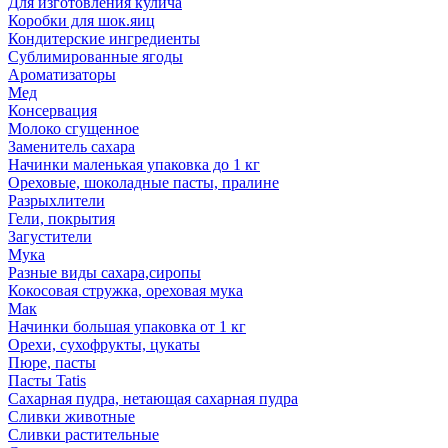
Для изготовления кулича
Коробки для шок.яиц
Кондитерские ингредиенты
Сублимированные ягоды
Ароматизаторы
Мед
Консервация
Молоко сгущенное
Заменитель сахара
Начинки маленькая упаковка до 1 кг
Ореховые, шоколадные пасты, пралине
Разрыхлители
Гели, покрытия
Загустители
Мука
Разные виды сахара,сиропы
Кокосовая стружка, ореховая мука
Мак
Начинки большая упаковка от 1 кг
Орехи, сухофрукты, цукаты
Пюре, пасты
Пасты Tatis
Сахарная пудра, нетающая сахарная пудра
Сливки животные
Сливки растительные