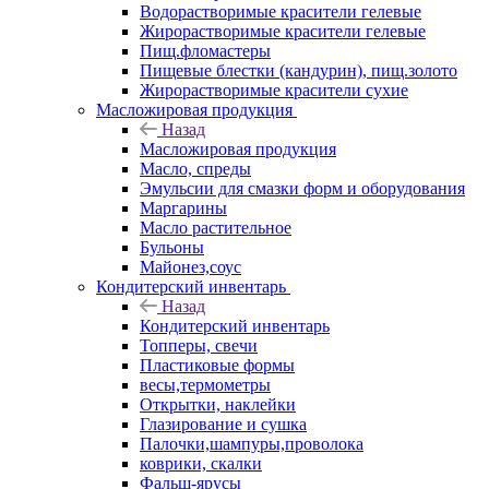
Водорастворимые красители гелевые
Жирорастворимые красители гелевые
Пищ.фломастеры
Пищевые блестки (кандурин), пищ.золото
Жирорастворимые красители сухие
Масложировая продукция
Назад
Масложировая продукция
Масло, спреды
Эмульсии для смазки форм и оборудования
Маргарины
Масло растительное
Бульоны
Майонез,соус
Кондитерский инвентарь
Назад
Кондитерский инвентарь
Топперы, свечи
Пластиковые формы
весы,термометры
Открытки, наклейки
Глазирование и сушка
Палочки,шампуры,проволока
коврики, скалки
Фальш-ярусы