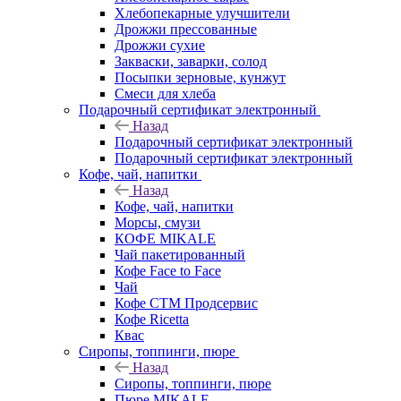
Хлебопекарные улучшители
Дрожжи прессованные
Дрожжи сухие
Закваски, заварки, солод
Посыпки зерновые, кунжут
Смеси для хлеба
Подарочный сертификат электронный
Назад
Подарочный сертификат электронный
Подарочный сертификат электронный
Кофе, чай, напитки
Назад
Кофе, чай, напитки
Морсы, смузи
КОФЕ MIKALE
Чай пакетированный
Кофе Face to Face
Чай
Кофе СТМ Продсервис
Кофе Ricetta
Квас
Сиропы, топпинги, пюре
Назад
Сиропы, топпинги, пюре
Пюре MIKALE