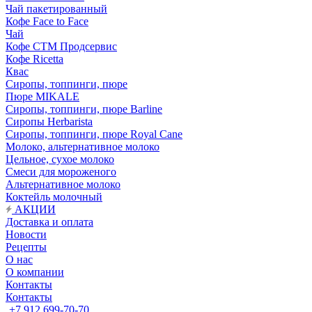
Чай пакетированный
Кофе Face to Face
Чай
Кофе СТМ Продсервис
Кофе Ricetta
Квас
Сиропы, топпинги, пюре
Пюре MIKALE
Сиропы, топпинги, пюре Barline
Сиропы Herbarista
Сиропы, топпинги, пюре Royal Cane
Молоко, альтернативное молоко
Цельное, сухое молоко
Смеси для мороженого
Альтернативное молоко
Коктейль молочный
АКЦИИ
Доставка и оплата
Новости
Рецепты
О нас
О компании
Контакты
Контакты
+7 912 699-70-70