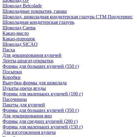
Шоколад GP
Шоколад Belcolade
Шоколадные покрытия, ганаш
Шоколад, шоколадная кондитерская глазурь СТМ Продсервис
Шоколадная кондитерская глазурь
Шоколад Carma
Какао-масло
Какао-порошок
Шоколад SICAO
Пасха
Для декорирования куличей
Ленты,шпагат,открытки
Формы для больших куличей (550 г)
Посыпки
Коробки
Вырубки,формы для шоколада
Цукаты,орехи,ягоды
Формы для маленьких куличей (100 г)
Пасочницы
Пакеты для куличей
Формы для больших куличей (350 г)
Для декорирования яиц
Формы для средних куличей (200 г)
Формы для маленьких куличей (150 г)
Для изготовления кулича