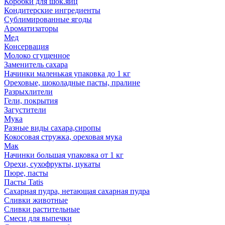
Коробки для шок.яиц
Кондитерские ингредиенты
Сублимированные ягоды
Ароматизаторы
Мед
Консервация
Молоко сгущенное
Заменитель сахара
Начинки маленькая упаковка до 1 кг
Ореховые, шоколадные пасты, пралине
Разрыхлители
Гели, покрытия
Загустители
Мука
Разные виды сахара,сиропы
Кокосовая стружка, ореховая мука
Мак
Начинки большая упаковка от 1 кг
Орехи, сухофрукты, цукаты
Пюре, пасты
Пасты Tatis
Сахарная пудра, нетающая сахарная пудра
Сливки животные
Сливки растительные
Смеси для выпечки