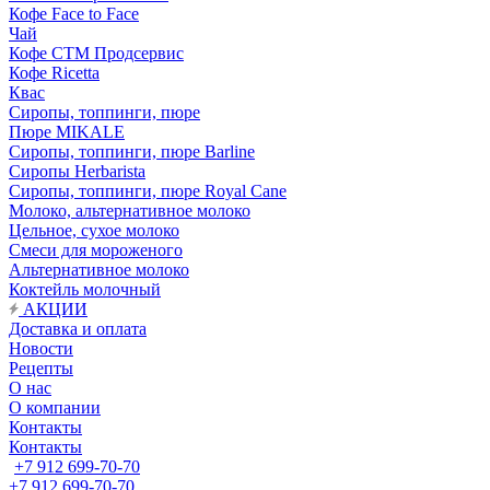
Кофе Face to Face
Чай
Кофе СТМ Продсервис
Кофе Ricetta
Квас
Сиропы, топпинги, пюре
Пюре MIKALE
Сиропы, топпинги, пюре Barline
Сиропы Herbarista
Сиропы, топпинги, пюре Royal Cane
Молоко, альтернативное молоко
Цельное, сухое молоко
Смеси для мороженого
Альтернативное молоко
Коктейль молочный
АКЦИИ
Доставка и оплата
Новости
Рецепты
О нас
О компании
Контакты
Контакты
+7 912 699-70-70
+7 912 699-70-70