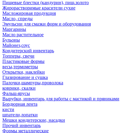
Пищевые блестки (кандурин), пищ.золото
Жирорастворимые красители сухие
Масложировая продукция
Масло, спреды
Эмульсии для смазки форм и оборудования
Маргарины
Масло растительное
Бульоны
Майонез,соус
Кондитерский инвентарь
Топперы, свечи
Пластиковые формы
весы,термометры
Открытки, наклейки
Глазирование и сушка
Палочки,шампуры,проволока
коврики, скалки
Фальш-ярусы
Вырубки, инвентарь для работы с мастикой и пряниками
Бордюрная лента
кисти
шпатели,лопатки
Мешки кондитерские, насадки
Прочий инвентарь
Формы металлические