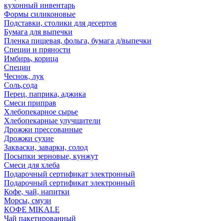
кухонный инвентарь
Формы силиконовые
Подставки, столики для десертов
Бумага для выпечки
Пленка пищевая, фольга, бумага д/выпечки
Специи и пряности
Имбирь, корица
Специи
Чеснок, лук
Соль,сода
Перец, паприка, аджика
Смеси приправ
Хлебопекарное сырье
Хлебопекарные улучшители
Дрожжи прессованные
Дрожжи сухие
Закваски, заварки, солод
Посыпки зерновые, кунжут
Смеси для хлеба
Подарочный сертификат электронный
Подарочный сертификат электронный
Кофе, чай, напитки
Морсы, смузи
КОФЕ MIKALE
Чай пакетированный