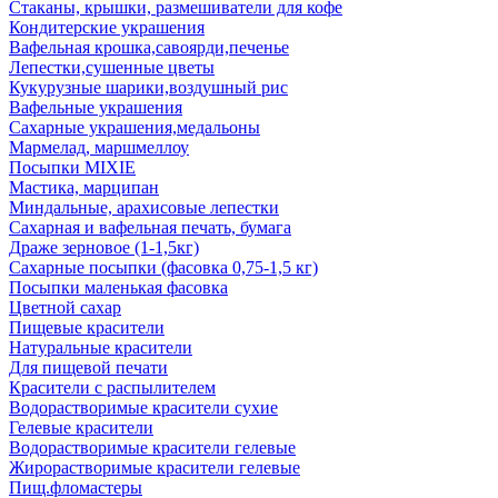
Стаканы, крышки, размешиватели для кофе
Кондитерские украшения
Вафельная крошка,савоярди,печенье
Лепестки,сушенные цветы
Кукурузные шарики,воздушный рис
Вафельные украшения
Сахарные украшения,медальоны
Мармелад, маршмеллоу
Посыпки MIXIE
Мастика, марципан
Миндальные, арахисовые лепестки
Сахарная и вафельная печать, бумага
Драже зерновое (1-1,5кг)
Сахарные посыпки (фасовка 0,75-1,5 кг)
Посыпки маленькая фасовка
Цветной сахар
Пищевые красители
Натуральные красители
Для пищевой печати
Красители с распылителем
Водорастворимые красители сухие
Гелевые красители
Водорастворимые красители гелевые
Жирорастворимые красители гелевые
Пищ.фломастеры