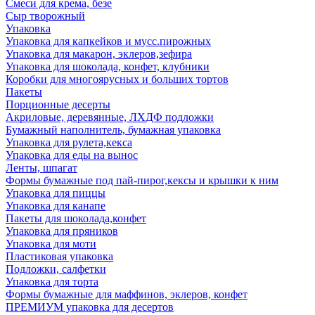
Смеси для крема, безе
Сыр творожный
Упаковка
Упаковка для капкейков и мусс.пирожных
Упаковка для макарон, эклеров,зефира
Упаковка для шоколада, конфет, клубники
Коробки для многоярусных и больших тортов
Пакеты
Порционные десерты
Акриловые, деревянные, ЛХДФ подложки
Бумажный наполнитель, бумажная упаковка
Упаковка для рулета,кекса
Упаковка для еды на вынос
Ленты, шпагат
Формы бумажные под пай-пирог,кексы и крышки к ним
Упаковка для пиццы
Упаковка для канапе
Пакеты для шоколада,конфет
Упаковка для пряников
Упаковка для моти
Пластиковая упаковка
Подложки, салфетки
Упаковка для торта
Формы бумажные для маффинов, эклеров, конфет
ПРЕМИУМ упаковка для десертов