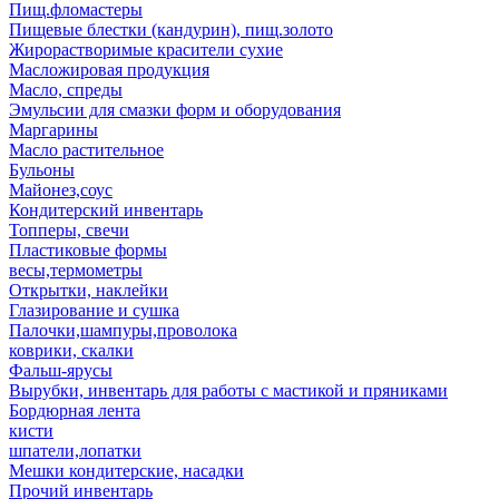
Пищ.фломастеры
Пищевые блестки (кандурин), пищ.золото
Жирорастворимые красители сухие
Масложировая продукция
Масло, спреды
Эмульсии для смазки форм и оборудования
Маргарины
Масло растительное
Бульоны
Майонез,соус
Кондитерский инвентарь
Топперы, свечи
Пластиковые формы
весы,термометры
Открытки, наклейки
Глазирование и сушка
Палочки,шампуры,проволока
коврики, скалки
Фальш-ярусы
Вырубки, инвентарь для работы с мастикой и пряниками
Бордюрная лента
кисти
шпатели,лопатки
Мешки кондитерские, насадки
Прочий инвентарь