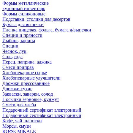
Формы металлические
кухонный инвентарь
Формы силиконовые
Подставки, столики для десертов
Бумага для выпечки
Пленка пищевая, фольга, бумага д/выпечки
Специи и пряности
Имбирь, корица
Специи
Чеснок, лук
Соль,сода
Перец, паприка, аджика
Смеси приправ
Хлебопекарное сырье
Хлебопекарные улучшители
Дрожжи прессованные
Дрожжи сухие
Закваски, заварки, солод
Посыпки зерновые, кунжут
Смеси для хлеба
Подарочный сертификат электронный
Подарочный сертификат электронный
Кофе, чай, напитки
Морсы, смузи
КОФЕ MIKALE