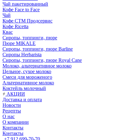
Чай пакетированный
Кофе Face to Face
Чай
Кофе СТМ Продсервис
Кофе Ricetta
Квас
Сиропы, топпинги, пюре
Пюре MIKALE
Сиропы, топпинги, пюре Barline
Сиропы Herbarista
Сиропы, топпинги, пюре Royal Cane
Молоко, альтернативное молоко
Цельное, сухое молоко
Смеси для мороженого
Альтернативное молоко
Коктейль молочный
АКЦИИ
Доставка и оплата
Новости
Рецепты
О нас
О компании
Контакты
Контакты
+7 912 699-70-70