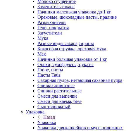
Молоко сгущенное
Заменитель сахара
Начинки маленькая упаковка до 1 кг
Ореховые, шоколадные пасты, пралине
Разрыхлители
Гели, покрытия
Загустители
Мука
Разные виды сахара,сиропы
Кокосовая стружка, ореховая мука
Мак
Начинки большая упаковка от 1 кг
Орехи, сухофрукты, цукаты
Пюре, пасты
Пасты Tatis
Сахарная пудра, нетающая сахарная пудра
Сливки животные
Сливки растительные
Смеси для выпечки
Смеси для крема, безе
Сыр творожный
Упаковка
Назад
Упаковка
Упаковка для капкейков и мусс.пирожных