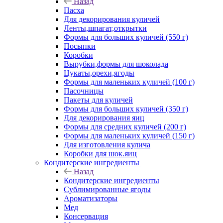
Назад
Пасха
Для декорирования куличей
Ленты,шпагат,открытки
Формы для больших куличей (550 г)
Посыпки
Коробки
Вырубки,формы для шоколада
Цукаты,орехи,ягоды
Формы для маленьких куличей (100 г)
Пасочницы
Пакеты для куличей
Формы для больших куличей (350 г)
Для декорирования яиц
Формы для средних куличей (200 г)
Формы для маленьких куличей (150 г)
Для изготовления кулича
Коробки для шок.яиц
Кондитерские ингредиенты
Назад
Кондитерские ингредиенты
Сублимированные ягоды
Ароматизаторы
Мед
Консервация