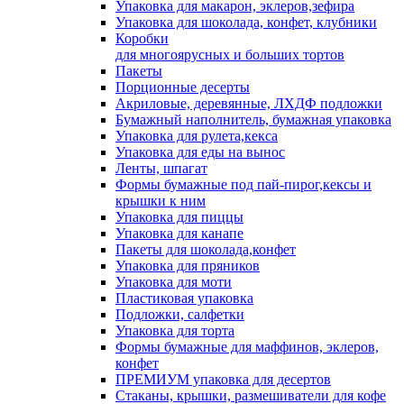
Упаковка для макарон, эклеров,зефира
Упаковка для шоколада, конфет, клубники
Коробки
для многоярусных и больших тортов
Пакеты
Порционные десерты
Акриловые, деревянные, ЛХДФ подложки
Бумажный наполнитель, бумажная упаковка
Упаковка для рулета,кекса
Упаковка для еды на вынос
Ленты, шпагат
Формы бумажные под пай-пирог,кексы и
крышки к ним
Упаковка для пиццы
Упаковка для канапе
Пакеты для шоколада,конфет
Упаковка для пряников
Упаковка для моти
Пластиковая упаковка
Подложки, салфетки
Упаковка для торта
Формы бумажные для маффинов, эклеров,
конфет
ПРЕМИУМ упаковка для десертов
Стаканы, крышки, размешиватели для кофе