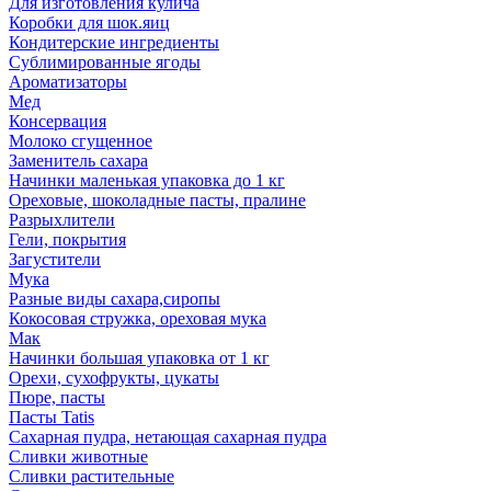
Для изготовления кулича
Коробки для шок.яиц
Кондитерские ингредиенты
Сублимированные ягоды
Ароматизаторы
Мед
Консервация
Молоко сгущенное
Заменитель сахара
Начинки маленькая упаковка до 1 кг
Ореховые, шоколадные пасты, пралине
Разрыхлители
Гели, покрытия
Загустители
Мука
Разные виды сахара,сиропы
Кокосовая стружка, ореховая мука
Мак
Начинки большая упаковка от 1 кг
Орехи, сухофрукты, цукаты
Пюре, пасты
Пасты Tatis
Сахарная пудра, нетающая сахарная пудра
Сливки животные
Сливки растительные