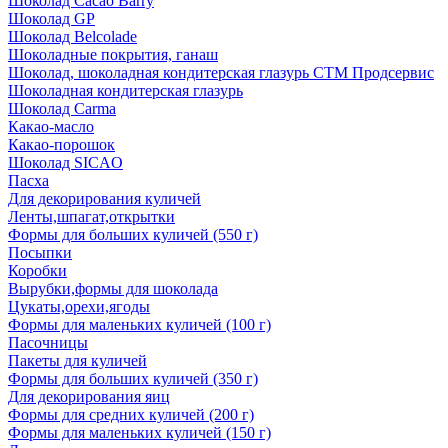
Шоколад Cacao Barry
Шоколад GP
Шоколад Belcolade
Шоколадные покрытия, ганаш
Шоколад, шоколадная кондитерская глазурь СТМ Продсервис
Шоколадная кондитерская глазурь
Шоколад Carma
Какао-масло
Какао-порошок
Шоколад SICAO
Пасха
Для декорирования куличей
Ленты,шпагат,открытки
Формы для больших куличей (550 г)
Посыпки
Коробки
Вырубки,формы для шоколада
Цукаты,орехи,ягоды
Формы для маленьких куличей (100 г)
Пасочницы
Пакеты для куличей
Формы для больших куличей (350 г)
Для декорирования яиц
Формы для средних куличей (200 г)
Формы для маленьких куличей (150 г)