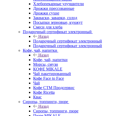
Хлебопекарные улучшители
Дрожжи прессованные
Дрожжи сухие
Закваски, заварки, солод
Посыпки зерновые, кунжут
Смеси для хлеба
Подарочный сертификат электронный
Назад
Подарочный сертификат электронный
Подарочный сертификат электронный
Кофе, чай, напитки
Назад
Кофе, чай, напитки
Морсы, смузи
КОФЕ MIKALE
Чай пакетированный
Кофе Face to Face
Чай
Кофе СТМ Продсервис
Кофе Ricetta
Квас
Сиропы, топпинги, пюре
Назад
Сиропы, топпинги, пюре
Пюре MIKALE