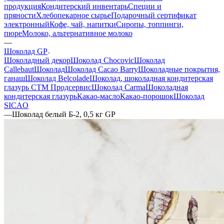
продукция
Кондитерский инвентарь
Специи и
пряности
Хлебопекарное сырье
Подарочный сертификат
электронный
Кофе, чай, напитки
Сиропы, топпинги,
пюре
Молоко, альтернативное молоко
—
Шоколад GP
Шоколадный декор
Шоколад Chocovic
Шоколад
Callebaut
Шоколад
Шоколад Cacao Barry
Шоколадные покрытия,
ганаш
Шоколад Belcolade
Шоколад, шоколадная кондитерская
глазурь СТМ Продсервис
Шоколад Carma
Шоколадная
кондитерская глазурь
Какао-масло
Какао-порошок
Шоколад
SICAO
—
Шоколад белый Б-2, 0,5 кг GP