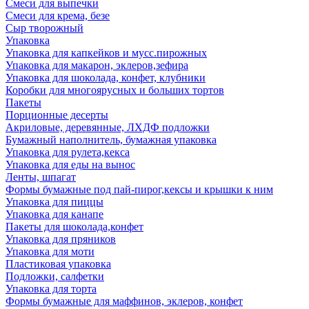
Смеси для выпечки
Смеси для крема, безе
Сыр творожный
Упаковка
Упаковка для капкейков и мусс.пирожных
Упаковка для макарон, эклеров,зефира
Упаковка для шоколада, конфет, клубники
Коробки для многоярусных и больших тортов
Пакеты
Порционные десерты
Акриловые, деревянные, ЛХДФ подложки
Бумажный наполнитель, бумажная упаковка
Упаковка для рулета,кекса
Упаковка для еды на вынос
Ленты, шпагат
Формы бумажные под пай-пирог,кексы и крышки к ним
Упаковка для пиццы
Упаковка для канапе
Пакеты для шоколада,конфет
Упаковка для пряников
Упаковка для моти
Пластиковая упаковка
Подложки, салфетки
Упаковка для торта
Формы бумажные для маффинов, эклеров, конфет