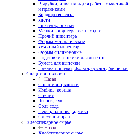
Вырубки, инвентарь для работы с мастикой
и пряниками
Бордюрная лента
кисти
шпатели,лопатки
Мешки кондитерские, насадки
Прочий инвентарь
Формы металлические
кухонный инвентарь
Формы силиконовые
Подставки, столики для десертов
Бумага для выпечки
Пленка пищевая, фольга, бумага д/выпечки
Специи и пряности
Назад
Специи и пряности
Имбирь, корица
Специи
Чеснок, лук
Соль,сода
Перец, паприка, аджика
Смеси приправ
Хлебопекарное сырье
Назад
Хлебопекарное сырье