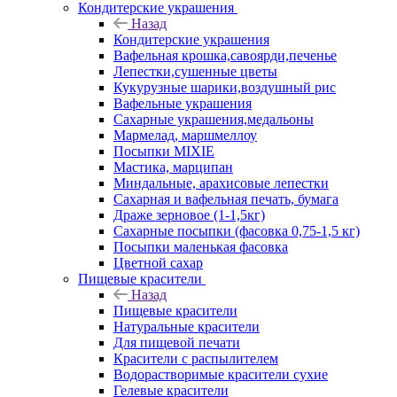
Кондитерские украшения
Назад
Кондитерские украшения
Вафельная крошка,савоярди,печенье
Лепестки,сушенные цветы
Кукурузные шарики,воздушный рис
Вафельные украшения
Сахарные украшения,медальоны
Мармелад, маршмеллоу
Посыпки MIXIE
Мастика, марципан
Миндальные, арахисовые лепестки
Сахарная и вафельная печать, бумага
Драже зерновое (1-1,5кг)
Сахарные посыпки (фасовка 0,75-1,5 кг)
Посыпки маленькая фасовка
Цветной сахар
Пищевые красители
Назад
Пищевые красители
Натуральные красители
Для пищевой печати
Красители с распылителем
Водорастворимые красители сухие
Гелевые красители