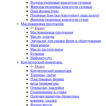
Водорастворимые красители гелевые
Жирорастворимые красители гелевые
Пищ.фломастеры
Пищевые блестки (кандурин), пищ.золото
Жирорастворимые красители сухие
Масложировая продукция
Назад
Масложировая продукция
Масло, спреды
Эмульсии для смазки форм и оборудования
Маргарины
Масло растительное
Бульоны
Майонез,соус
Кондитерский инвентарь
Назад
Кондитерский инвентарь
Топперы, свечи
Пластиковые формы
весы,термометры
Открытки, наклейки
Глазирование и сушка
Палочки,шампуры,проволока
коврики, скалки
Фальш-ярусы