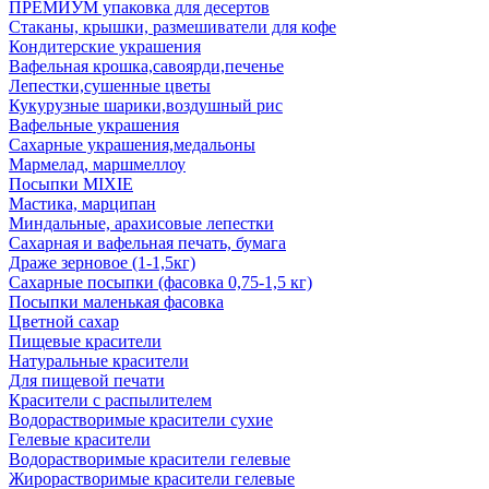
ПРЕМИУМ упаковка для десертов
Стаканы, крышки, размешиватели для кофе
Кондитерские украшения
Вафельная крошка,савоярди,печенье
Лепестки,сушенные цветы
Кукурузные шарики,воздушный рис
Вафельные украшения
Сахарные украшения,медальоны
Мармелад, маршмеллоу
Посыпки MIXIE
Мастика, марципан
Миндальные, арахисовые лепестки
Сахарная и вафельная печать, бумага
Драже зерновое (1-1,5кг)
Сахарные посыпки (фасовка 0,75-1,5 кг)
Посыпки маленькая фасовка
Цветной сахар
Пищевые красители
Натуральные красители
Для пищевой печати
Красители с распылителем
Водорастворимые красители сухие
Гелевые красители
Водорастворимые красители гелевые
Жирорастворимые красители гелевые