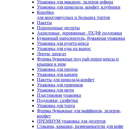
Упаковка для макарон, эклеров,зефира
Упаковка для шоколада, конфет, клубники
Коробки
для многоярусных и больших тортов
Пакеты
Порционные десерты
Акриловые, деревянные, ЛХДФ подложки
Бумажный наполнитель, бумажная упаковка
Упаковка для рулета,кекса
Упаковка для еды на вынос
Ленты, шпагат
Формы бумажные под пай-пирог,кексы и
крышки к ним
Упаковка для пиццы
Упаковка для канапе
Пакеты для шоколада,конфет
Упаковка для пряников
Упаковка для моти
Пластиковая упаковка
Подложки, салфетки
Упаковка для торта
Формы бумажные для маффинов, эклеров,
конфет
ПРЕМИУМ упаковка для десертов
Стаканы, крышки, размешиватели для кофе