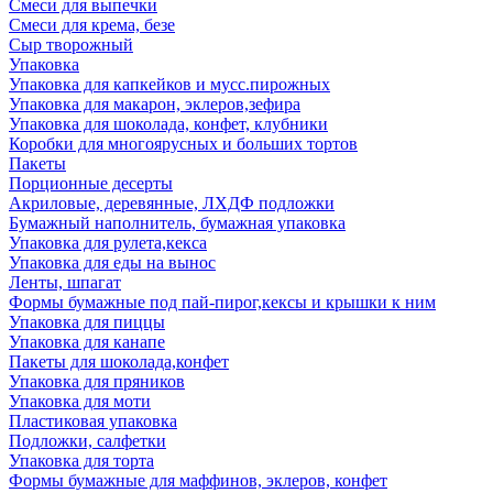
Смеси для выпечки
Смеси для крема, безе
Сыр творожный
Упаковка
Упаковка для капкейков и мусс.пирожных
Упаковка для макарон, эклеров,зефира
Упаковка для шоколада, конфет, клубники
Коробки для многоярусных и больших тортов
Пакеты
Порционные десерты
Акриловые, деревянные, ЛХДФ подложки
Бумажный наполнитель, бумажная упаковка
Упаковка для рулета,кекса
Упаковка для еды на вынос
Ленты, шпагат
Формы бумажные под пай-пирог,кексы и крышки к ним
Упаковка для пиццы
Упаковка для канапе
Пакеты для шоколада,конфет
Упаковка для пряников
Упаковка для моти
Пластиковая упаковка
Подложки, салфетки
Упаковка для торта
Формы бумажные для маффинов, эклеров, конфет