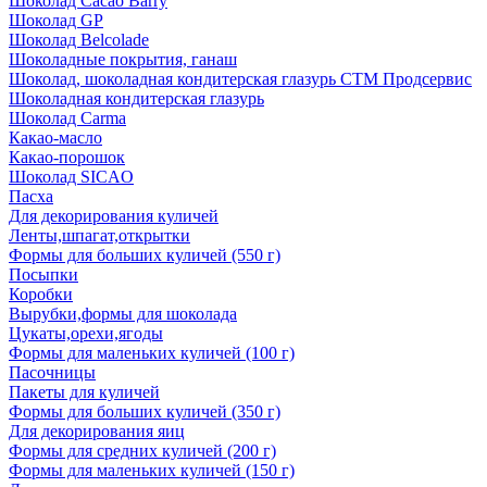
Шоколад Cacao Barry
Шоколад GP
Шоколад Belcolade
Шоколадные покрытия, ганаш
Шоколад, шоколадная кондитерская глазурь СТМ Продсервис
Шоколадная кондитерская глазурь
Шоколад Carma
Какао-масло
Какао-порошок
Шоколад SICAO
Пасха
Для декорирования куличей
Ленты,шпагат,открытки
Формы для больших куличей (550 г)
Посыпки
Коробки
Вырубки,формы для шоколада
Цукаты,орехи,ягоды
Формы для маленьких куличей (100 г)
Пасочницы
Пакеты для куличей
Формы для больших куличей (350 г)
Для декорирования яиц
Формы для средних куличей (200 г)
Формы для маленьких куличей (150 г)