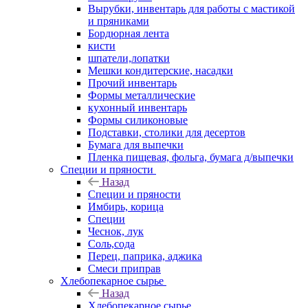
Вырубки, инвентарь для работы с мастикой
и пряниками
Бордюрная лента
кисти
шпатели,лопатки
Мешки кондитерские, насадки
Прочий инвентарь
Формы металлические
кухонный инвентарь
Формы силиконовые
Подставки, столики для десертов
Бумага для выпечки
Пленка пищевая, фольга, бумага д/выпечки
Специи и пряности
Назад
Специи и пряности
Имбирь, корица
Специи
Чеснок, лук
Соль,сода
Перец, паприка, аджика
Смеси приправ
Хлебопекарное сырье
Назад
Хлебопекарное сырье