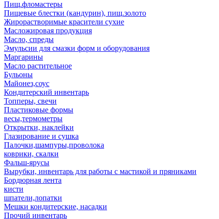
Пищ.фломастеры
Пищевые блестки (кандурин), пищ.золото
Жирорастворимые красители сухие
Масложировая продукция
Масло, спреды
Эмульсии для смазки форм и оборудования
Маргарины
Масло растительное
Бульоны
Майонез,соус
Кондитерский инвентарь
Топперы, свечи
Пластиковые формы
весы,термометры
Открытки, наклейки
Глазирование и сушка
Палочки,шампуры,проволока
коврики, скалки
Фальш-ярусы
Вырубки, инвентарь для работы с мастикой и пряниками
Бордюрная лента
кисти
шпатели,лопатки
Мешки кондитерские, насадки
Прочий инвентарь