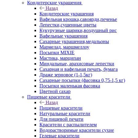
Кондитерские украшения
Назад
Кондитерские украшения
Вафельная крошка,савоярди,печенье
Лепестки,сушенные цветы
Кукурузные шарики,воздушный рис
Вафельные украшения
Сахарные украшения,медальоны
Мармелад, маршмеллоу
Посыпки MIXIE
Мастика, марципан
Миндальные, арахисовые лепестки
Сахарная и вафельная печать, бумага
Драже зерновое (1-1,5кг)
Сахарные посыпки (фасовка 0,75-1,5 кг)
Посыпки маленькая фасовка
Цветной сахар
Пищевые красители
Назад
Пищевые красители
Натуральные красители
Для пищевой печати
Красители с распылителем
Водорастворимые красители сухие
Гелевые красители