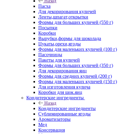
Назад
Пасха
Для декорирования куличей
Ленты,шпагат,открытки
Формы для больших куличей (550 г)
Посыпки
Коробки
Вырубки,формы для шоколада
Цукаты,орехи,ягоды
Формы для маленьких куличей (100 г)
Пасочницы
Пакеты для куличей
Формы для больших куличей (350 г)
Для декорирования яиц
Формы для средних куличей (200 г)
Формы для маленьких куличей (150 г)
Для изготовления кулича
Коробки для шок.яиц
Кондитерские ингредиенты
Назад
Кондитерские ингредиенты
Сублимированные ягоды
Ароматизаторы
Мед
Консервация