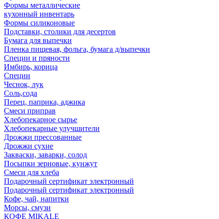
Формы металлические
кухонный инвентарь
Формы силиконовые
Подставки, столики для десертов
Бумага для выпечки
Пленка пищевая, фольга, бумага д/выпечки
Специи и пряности
Имбирь, корица
Специи
Чеснок, лук
Соль,сода
Перец, паприка, аджика
Смеси приправ
Хлебопекарное сырье
Хлебопекарные улучшители
Дрожжи прессованные
Дрожжи сухие
Закваски, заварки, солод
Посыпки зерновые, кунжут
Смеси для хлеба
Подарочный сертификат электронный
Подарочный сертификат электронный
Кофе, чай, напитки
Морсы, смузи
КОФЕ MIKALE