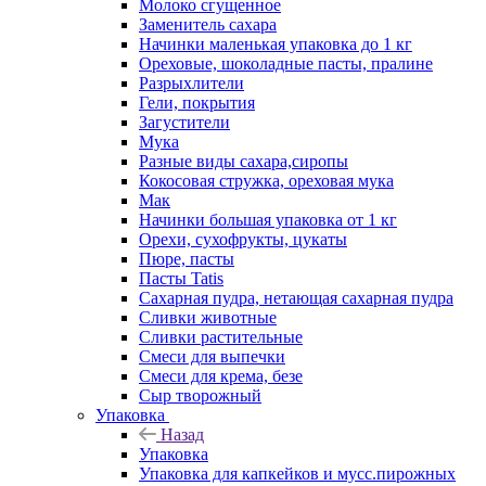
Молоко сгущенное
Заменитель сахара
Начинки маленькая упаковка до 1 кг
Ореховые, шоколадные пасты, пралине
Разрыхлители
Гели, покрытия
Загустители
Мука
Разные виды сахара,сиропы
Кокосовая стружка, ореховая мука
Мак
Начинки большая упаковка от 1 кг
Орехи, сухофрукты, цукаты
Пюре, пасты
Пасты Tatis
Сахарная пудра, нетающая сахарная пудра
Сливки животные
Сливки растительные
Смеси для выпечки
Смеси для крема, безе
Сыр творожный
Упаковка
Назад
Упаковка
Упаковка для капкейков и мусс.пирожных