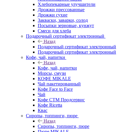
Хлебопекарные улучшители
Дрожжи прессованные
Дрожжи сухие
Закваски, заварки, солод
Посыпки зерновые, кунжут
Смеси для хлеба
Подарочный сертификат электронный
Назад
Подарочный сертификат электронный
Подарочный сертификат электронный
Кофе, чай, напитки
Назад
Кофе, чай, напитки
Морсы, смузи
КОФЕ MIKALE
Чай пакетированный
Кофе Face to Face
Чай
Кофе СТМ Продсервис
Кофе Ricetta
Квас
Сиропы, топпинги, пюре
Назад
Сиропы, топпинги, пюре
Пюре MIKALE