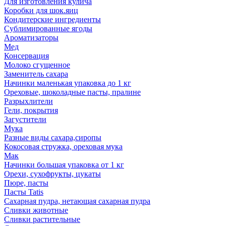
Для изготовления кулича
Коробки для шок.яиц
Кондитерские ингредиенты
Сублимированные ягоды
Ароматизаторы
Мед
Консервация
Молоко сгущенное
Заменитель сахара
Начинки маленькая упаковка до 1 кг
Ореховые, шоколадные пасты, пралине
Разрыхлители
Гели, покрытия
Загустители
Мука
Разные виды сахара,сиропы
Кокосовая стружка, ореховая мука
Мак
Начинки большая упаковка от 1 кг
Орехи, сухофрукты, цукаты
Пюре, пасты
Пасты Tatis
Сахарная пудра, нетающая сахарная пудра
Сливки животные
Сливки растительные