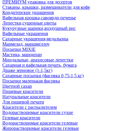
ПРЕМИУМ упаковка для десертов
Стаканы, крышки, размешиватели для кофе
Кондитерские украшения
Вафельная крошка,савоярди,печенье
Лепестки,сушенные цветы
Кукурузные шарики,воздушный рис
Вафельные украшения
Сахарные украшения,медальоны
Мармелад, маршмеллоу
Посыпки MIXIE
Мастика, марципан
Миндальные, арахисовые лепестки
Сахарная и вафельная печать, бумага
Драже зерновое (1-1,5кг)
Сахарные посыпки (фасовка 0,75-1,5 кг)
Посыпки маленькая фасовка
Цветной сахар
Пищевые красители
Натуральные красители
Для пищевой печати
Красители с распылителем
Водорастворимые красители сухие
Гелевые красители
Водорастворимые красители гелевые
Жирорастворимые красители гелевые