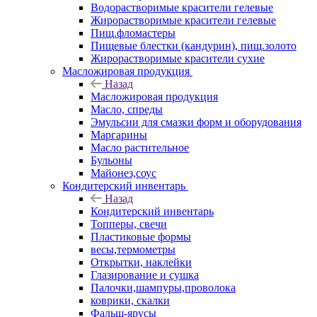
Водорастворимые красители гелевые
Жирорастворимые красители гелевые
Пищ.фломастеры
Пищевые блестки (кандурин), пищ.золото
Жирорастворимые красители сухие
Масложировая продукция
Назад
Масложировая продукция
Масло, спреды
Эмульсии для смазки форм и оборудования
Маргарины
Масло растительное
Бульоны
Майонез,соус
Кондитерский инвентарь
Назад
Кондитерский инвентарь
Топперы, свечи
Пластиковые формы
весы,термометры
Открытки, наклейки
Глазирование и сушка
Палочки,шампуры,проволока
коврики, скалки
Фальш-ярусы