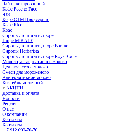
Чай пакетированный
Кофе Face to Face
Чай
Кофе СТМ Продсервис
Кофе Ricetta
Квас
Сиропы, топпинги, пюре
Пюре MIKALE
Сиропы, топпинги, пюре Barline
Сиропы Herbarista
Сиропы, топпинги, пюре Royal Cane
Молоко, альтернативное молоко
Цельное, сухое молоко
Смеси для мороженого
Альтернативное молоко
Коктейль молочный
АКЦИИ
Доставка и оплата
Новости
Рецепты
О нас
О компании
Контакты
Контакты
+7 912 699-70-70