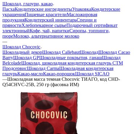
Шоколад, глазури, какао
Пасха
Кондитерские ингредиенты
Упаковка
Кондитерские
украшения
Пищевые красители
Масложировая
продукция
Кондитерский инвентарь
Специи и
пряности
Хлебопекарное сырье
Подарочный сертификат
электронный
Кофе, чай, напитки
Сиропы, топпинги,
пюре
Молоко, альтернативное молоко
—
Шоколад Chocovic
Шоколадный декор
Шоколад Callebaut
Шоколад
Шоколад Cacao
Barry
Шоколад GP
Шоколадные покрытия, ганаш
Шоколад
Belcolade
Шоколад, шоколадная кондитерская глазурь СТМ
Продсервис
Шоколад Carma
Шоколадная кондитерская
глазурь
Какао-масло
Какао-порошок
Шоколад SICAO
—
Шоколадная масса темная Chocovic ТИАГО, код CHD-
Q54CHVC-25B, 250 гр (фасовка ИМ)