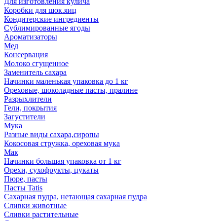
Для изготовления кулича
Коробки для шок.яиц
Кондитерские ингредиенты
Сублимированные ягоды
Ароматизаторы
Мед
Консервация
Молоко сгущенное
Заменитель сахара
Начинки маленькая упаковка до 1 кг
Ореховые, шоколадные пасты, пралине
Разрыхлители
Гели, покрытия
Загустители
Мука
Разные виды сахара,сиропы
Кокосовая стружка, ореховая мука
Мак
Начинки большая упаковка от 1 кг
Орехи, сухофрукты, цукаты
Пюре, пасты
Пасты Tatis
Сахарная пудра, нетающая сахарная пудра
Сливки животные
Сливки растительные