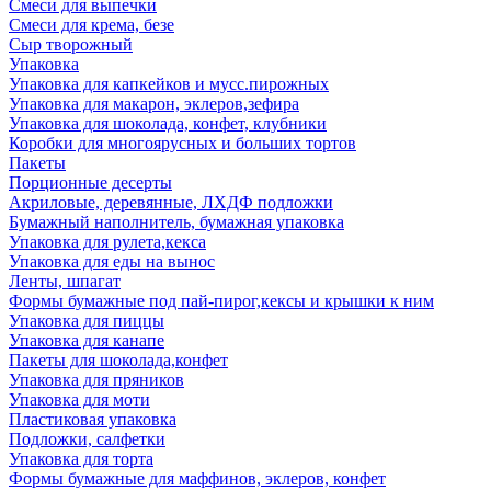
Смеси для выпечки
Смеси для крема, безе
Сыр творожный
Упаковка
Упаковка для капкейков и мусс.пирожных
Упаковка для макарон, эклеров,зефира
Упаковка для шоколада, конфет, клубники
Коробки для многоярусных и больших тортов
Пакеты
Порционные десерты
Акриловые, деревянные, ЛХДФ подложки
Бумажный наполнитель, бумажная упаковка
Упаковка для рулета,кекса
Упаковка для еды на вынос
Ленты, шпагат
Формы бумажные под пай-пирог,кексы и крышки к ним
Упаковка для пиццы
Упаковка для канапе
Пакеты для шоколада,конфет
Упаковка для пряников
Упаковка для моти
Пластиковая упаковка
Подложки, салфетки
Упаковка для торта
Формы бумажные для маффинов, эклеров, конфет