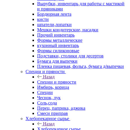
Вырубки, инвентарь для работы с мастикой
и пряниками
Бордюрная лента
кисти
шпатели,лопатки
Мешки кондитерские, насадки
Прочий инвентарь
Формы металлические
кухонный инвентарь
Формы силиконовые
Подставки, столики для десертов
Бумага для выпечки
Пленка пищевая, фольга, бумага д/выпечки
Специи и пряности
Назад
Специи и пряности
Имбирь, корица
Специи
Чеснок, лук
Соль,сода
Перец, паприка, аджика
Смеси приправ
Хлебопекарное сырье
Назад
Хлебопекарное сырье