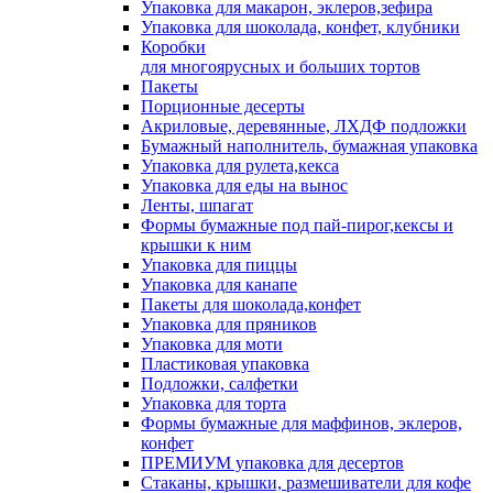
Упаковка для макарон, эклеров,зефира
Упаковка для шоколада, конфет, клубники
Коробки
для многоярусных и больших тортов
Пакеты
Порционные десерты
Акриловые, деревянные, ЛХДФ подложки
Бумажный наполнитель, бумажная упаковка
Упаковка для рулета,кекса
Упаковка для еды на вынос
Ленты, шпагат
Формы бумажные под пай-пирог,кексы и
крышки к ним
Упаковка для пиццы
Упаковка для канапе
Пакеты для шоколада,конфет
Упаковка для пряников
Упаковка для моти
Пластиковая упаковка
Подложки, салфетки
Упаковка для торта
Формы бумажные для маффинов, эклеров,
конфет
ПРЕМИУМ упаковка для десертов
Стаканы, крышки, размешиватели для кофе