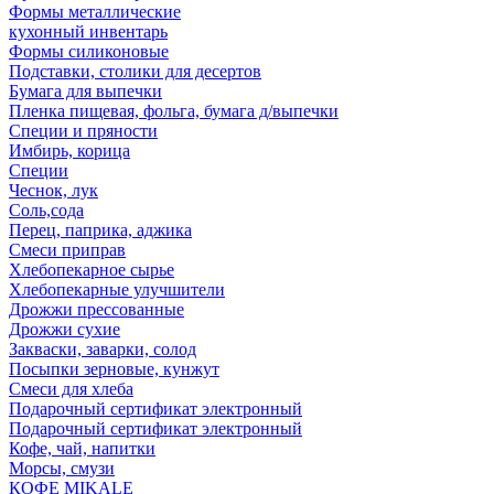
Формы металлические
кухонный инвентарь
Формы силиконовые
Подставки, столики для десертов
Бумага для выпечки
Пленка пищевая, фольга, бумага д/выпечки
Специи и пряности
Имбирь, корица
Специи
Чеснок, лук
Соль,сода
Перец, паприка, аджика
Смеси приправ
Хлебопекарное сырье
Хлебопекарные улучшители
Дрожжи прессованные
Дрожжи сухие
Закваски, заварки, солод
Посыпки зерновые, кунжут
Смеси для хлеба
Подарочный сертификат электронный
Подарочный сертификат электронный
Кофе, чай, напитки
Морсы, смузи
КОФЕ MIKALE