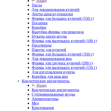
Назад
Пасха
Для декорирования куличей
Ленты,шпагат,открытки
Формы для больших куличей (550 г)
Посыпки
Коробки
Вырубки,формы для шоколада
Цукаты,орехи,ягоды
Формы для маленьких куличей (100 г)
Пасочницы
Пакеты для куличей
Формы для больших куличей (350 г)
Для декорирования яиц
Формы для средних куличей (200 г)
Формы для маленьких куличей (150 г)
Для изготовления кулича
Коробки для шок.яиц
Кондитерские ингредиенты
Назад
Кондитерские ингредиенты
Сублимированные ягоды
Ароматизаторы
Мед
Консервация