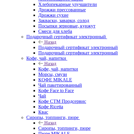
Хлебопекарные улучшители
Дрожжи прессованные
Дрожжи сухие
Закваски, заварки, солод
Посыпки зерновые, кунжут
Смеси для хлеба
Подарочный сертификат электронный
Назад
Подарочный сертификат электронный
Подарочный сертификат электронный
Кофе, чай, напитки
Назад
Кофе, чай, напитки
Морсы, смузи
КОФЕ MIKALE
Чай пакетированный
Кофе Face to Face
Чай
Кофе СТМ Продсервис
Кофе Ricetta
Квас
Сиропы, топпинги, пюре
Назад
Сиропы, топпинги, пюре
Пюре MIKALE