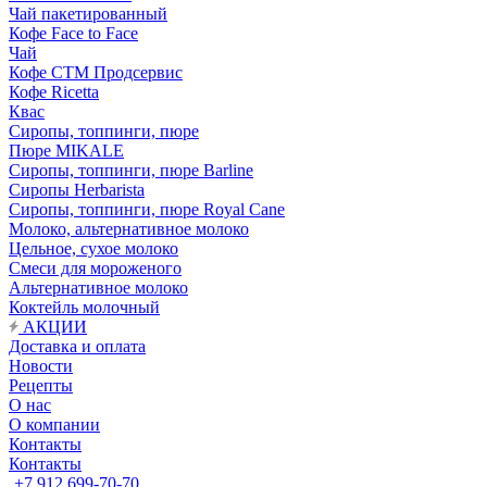
Чай пакетированный
Кофе Face to Face
Чай
Кофе СТМ Продсервис
Кофе Ricetta
Квас
Сиропы, топпинги, пюре
Пюре MIKALE
Сиропы, топпинги, пюре Barline
Сиропы Herbarista
Сиропы, топпинги, пюре Royal Cane
Молоко, альтернативное молоко
Цельное, сухое молоко
Смеси для мороженого
Альтернативное молоко
Коктейль молочный
АКЦИИ
Доставка и оплата
Новости
Рецепты
О нас
О компании
Контакты
Контакты
+7 912 699-70-70