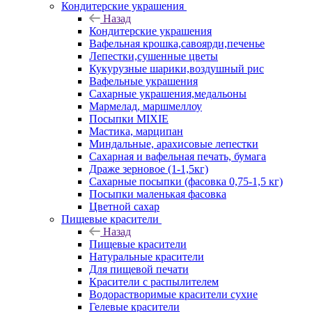
Кондитерские украшения
Назад
Кондитерские украшения
Вафельная крошка,савоярди,печенье
Лепестки,сушенные цветы
Кукурузные шарики,воздушный рис
Вафельные украшения
Сахарные украшения,медальоны
Мармелад, маршмеллоу
Посыпки MIXIE
Мастика, марципан
Миндальные, арахисовые лепестки
Сахарная и вафельная печать, бумага
Драже зерновое (1-1,5кг)
Сахарные посыпки (фасовка 0,75-1,5 кг)
Посыпки маленькая фасовка
Цветной сахар
Пищевые красители
Назад
Пищевые красители
Натуральные красители
Для пищевой печати
Красители с распылителем
Водорастворимые красители сухие
Гелевые красители