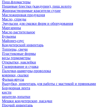
Пищ.фломастеры
Пищевые блестки (кандурин), пищ.золото
Жирорастворимые красители сухие
Масложировая продукция
Масло, спреды
Эмульсии для смазки форм и оборудования
Маргарины
Масло растительное
Бульоны
Майонез,соус
Кондитерский инвентарь
Топперы, свечи
Пластиковые формы
весы,термометры
Открытки, наклейки
Глазирование и сушка
Палочки,шампуры,проволока
коврики, скалки
Фальш-ярусы
Вырубки, инвентарь для работы с мастикой и пряниками
Бордюрная лента
кисти
шпатели,лопатки
Мешки кондитерские, насадки
Прочий инвентарь