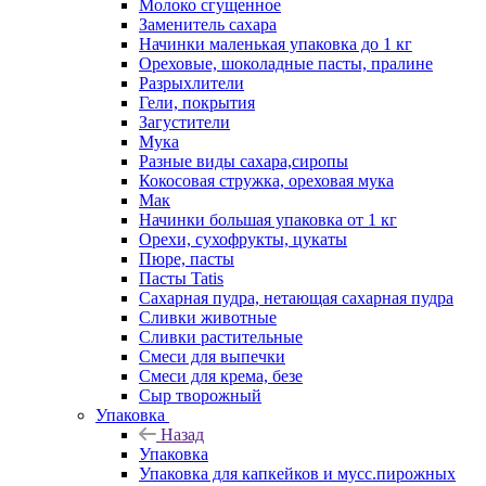
Молоко сгущенное
Заменитель сахара
Начинки маленькая упаковка до 1 кг
Ореховые, шоколадные пасты, пралине
Разрыхлители
Гели, покрытия
Загустители
Мука
Разные виды сахара,сиропы
Кокосовая стружка, ореховая мука
Мак
Начинки большая упаковка от 1 кг
Орехи, сухофрукты, цукаты
Пюре, пасты
Пасты Tatis
Сахарная пудра, нетающая сахарная пудра
Сливки животные
Сливки растительные
Смеси для выпечки
Смеси для крема, безе
Сыр творожный
Упаковка
Назад
Упаковка
Упаковка для капкейков и мусс.пирожных