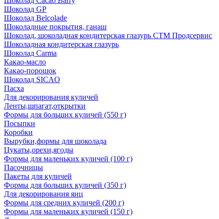
Шоколад Cacao Barry
Шоколад GP
Шоколад Belcolade
Шоколадные покрытия, ганаш
Шоколад, шоколадная кондитерская глазурь СТМ Продсервис
Шоколадная кондитерская глазурь
Шоколад Carma
Какао-масло
Какао-порошок
Шоколад SICAO
Пасха
Для декорирования куличей
Ленты,шпагат,открытки
Формы для больших куличей (550 г)
Посыпки
Коробки
Вырубки,формы для шоколада
Цукаты,орехи,ягоды
Формы для маленьких куличей (100 г)
Пасочницы
Пакеты для куличей
Формы для больших куличей (350 г)
Для декорирования яиц
Формы для средних куличей (200 г)
Формы для маленьких куличей (150 г)