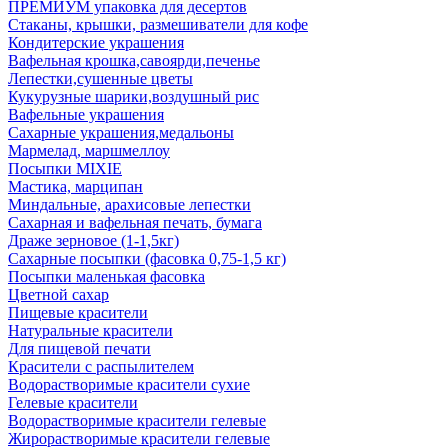
ПРЕМИУМ упаковка для десертов
Стаканы, крышки, размешиватели для кофе
Кондитерские украшения
Вафельная крошка,савоярди,печенье
Лепестки,сушенные цветы
Кукурузные шарики,воздушный рис
Вафельные украшения
Сахарные украшения,медальоны
Мармелад, маршмеллоу
Посыпки MIXIE
Мастика, марципан
Миндальные, арахисовые лепестки
Сахарная и вафельная печать, бумага
Драже зерновое (1-1,5кг)
Сахарные посыпки (фасовка 0,75-1,5 кг)
Посыпки маленькая фасовка
Цветной сахар
Пищевые красители
Натуральные красители
Для пищевой печати
Красители с распылителем
Водорастворимые красители сухие
Гелевые красители
Водорастворимые красители гелевые
Жирорастворимые красители гелевые