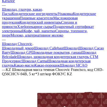
Каталог
—
Шоколад, глазури, какао
Пасха
Кондитерские ингредиенты
Упаковка
Кондитерские
украшения
Пищевые красители
Масложировая
продукция
Кондитерский инвентарь
Специи и
пряности
Хлебопекарное сырье
Подарочный сертификат
электронный
Кофе, чай, напитки
Сиропы, топпинги,
пюре
Молоко, альтернативное молоко
—
Шоколад Chocovic
Шоколадный декор
Шоколад Callebaut
Шоколад
Шоколад Cacao
Barry
Шоколад GP
Шоколадные покрытия, ганаш
Шоколад
Belcolade
Шоколад, шоколадная кондитерская глазурь СТМ
Продсервис
Шоколад Carma
Шоколадная кондитерская
глазурь
Какао-масло
Какао-порошок
Шоколад SICAO
—
KZ Шоколадная масса темная Chocovic Francisco, код CHD-
Q56CHCV-94B, 5 кг*3 шт/кор ФОКУС KZ