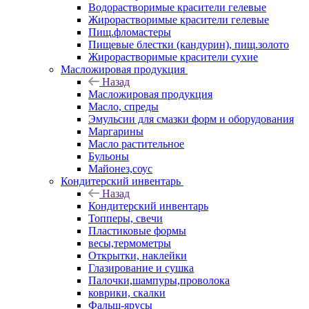
Водорастворимые красители гелевые
Жирорастворимые красители гелевые
Пищ.фломастеры
Пищевые блестки (кандурин), пищ.золото
Жирорастворимые красители сухие
Масложировая продукция
Назад
Масложировая продукция
Масло, спреды
Эмульсии для смазки форм и оборудования
Маргарины
Масло растительное
Бульоны
Майонез,соус
Кондитерский инвентарь
Назад
Кондитерский инвентарь
Топперы, свечи
Пластиковые формы
весы,термометры
Открытки, наклейки
Глазирование и сушка
Палочки,шампуры,проволока
коврики, скалки
Фальш-ярусы