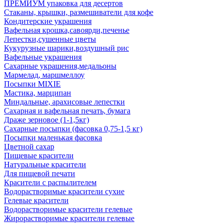
ПРЕМИУМ упаковка для десертов
Стаканы, крышки, размешиватели для кофе
Кондитерские украшения
Вафельная крошка,савоярди,печенье
Лепестки,сушенные цветы
Кукурузные шарики,воздушный рис
Вафельные украшения
Сахарные украшения,медальоны
Мармелад, маршмеллоу
Посыпки MIXIE
Мастика, марципан
Миндальные, арахисовые лепестки
Сахарная и вафельная печать, бумага
Драже зерновое (1-1,5кг)
Сахарные посыпки (фасовка 0,75-1,5 кг)
Посыпки маленькая фасовка
Цветной сахар
Пищевые красители
Натуральные красители
Для пищевой печати
Красители с распылителем
Водорастворимые красители сухие
Гелевые красители
Водорастворимые красители гелевые
Жирорастворимые красители гелевые