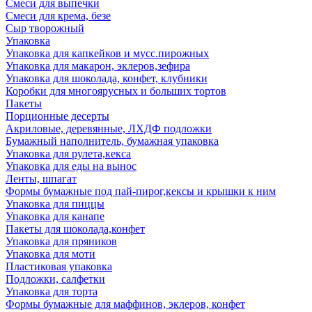
Смеси для выпечки
Смеси для крема, безе
Сыр творожный
Упаковка
Упаковка для капкейков и мусс.пирожных
Упаковка для макарон, эклеров,зефира
Упаковка для шоколада, конфет, клубники
Коробки для многоярусных и больших тортов
Пакеты
Порционные десерты
Акриловые, деревянные, ЛХДФ подложки
Бумажный наполнитель, бумажная упаковка
Упаковка для рулета,кекса
Упаковка для еды на вынос
Ленты, шпагат
Формы бумажные под пай-пирог,кексы и крышки к ним
Упаковка для пиццы
Упаковка для канапе
Пакеты для шоколада,конфет
Упаковка для пряников
Упаковка для моти
Пластиковая упаковка
Подложки, салфетки
Упаковка для торта
Формы бумажные для маффинов, эклеров, конфет