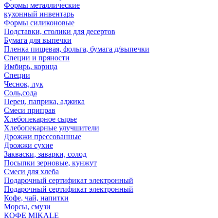
Формы металлические
кухонный инвентарь
Формы силиконовые
Подставки, столики для десертов
Бумага для выпечки
Пленка пищевая, фольга, бумага д/выпечки
Специи и пряности
Имбирь, корица
Специи
Чеснок, лук
Соль,сода
Перец, паприка, аджика
Смеси приправ
Хлебопекарное сырье
Хлебопекарные улучшители
Дрожжи прессованные
Дрожжи сухие
Закваски, заварки, солод
Посыпки зерновые, кунжут
Смеси для хлеба
Подарочный сертификат электронный
Подарочный сертификат электронный
Кофе, чай, напитки
Морсы, смузи
КОФЕ MIKALE