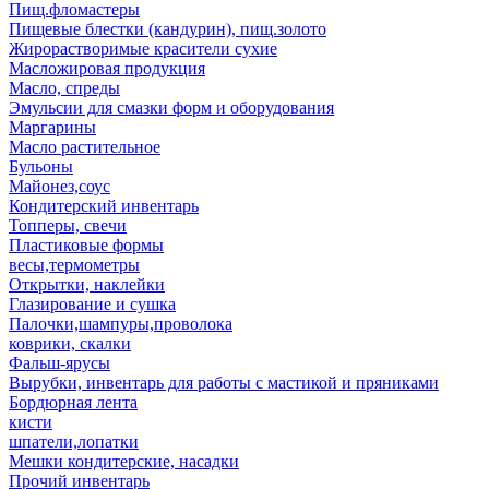
Пищ.фломастеры
Пищевые блестки (кандурин), пищ.золото
Жирорастворимые красители сухие
Масложировая продукция
Масло, спреды
Эмульсии для смазки форм и оборудования
Маргарины
Масло растительное
Бульоны
Майонез,соус
Кондитерский инвентарь
Топперы, свечи
Пластиковые формы
весы,термометры
Открытки, наклейки
Глазирование и сушка
Палочки,шампуры,проволока
коврики, скалки
Фальш-ярусы
Вырубки, инвентарь для работы с мастикой и пряниками
Бордюрная лента
кисти
шпатели,лопатки
Мешки кондитерские, насадки
Прочий инвентарь