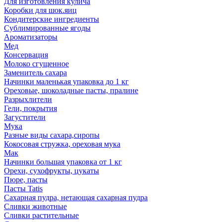
Для изготовления кулича
Коробки для шок.яиц
Кондитерские ингредиенты
Сублимированные ягоды
Ароматизаторы
Мед
Консервация
Молоко сгущенное
Заменитель сахара
Начинки маленькая упаковка до 1 кг
Ореховые, шоколадные пасты, пралине
Разрыхлители
Гели, покрытия
Загустители
Мука
Разные виды сахара,сиропы
Кокосовая стружка, ореховая мука
Мак
Начинки большая упаковка от 1 кг
Орехи, сухофрукты, цукаты
Пюре, пасты
Пасты Tatis
Сахарная пудра, нетающая сахарная пудра
Сливки животные
Сливки растительные