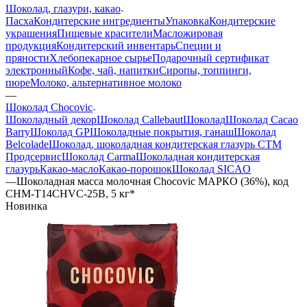
Шоколад, глазури, какао
Пасха
Кондитерские ингредиенты
Упаковка
Кондитерские
украшения
Пищевые красители
Масложировая
продукция
Кондитерский инвентарь
Специи и
пряности
Хлебопекарное сырье
Подарочный сертификат
электронный
Кофе, чай, напитки
Сиропы, топпинги,
пюре
Молоко, альтернативное молоко
—
Шоколад Chocovic
Шоколадный декор
Шоколад Callebaut
Шоколад
Шоколад Cacao
Barry
Шоколад GP
Шоколадные покрытия, ганаш
Шоколад
Belcolade
Шоколад, шоколадная кондитерская глазурь СТМ
Продсервис
Шоколад Carma
Шоколадная кондитерская
глазурь
Какао-масло
Какао-порошок
Шоколад SICAO
—
Шоколадная масса молочная Chocovic МАРКО (36%), код
CHM-T14CHVC-25B, 5 кг*
Новинка