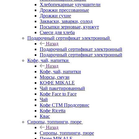
Хлебопекарные улучшители
Дрожжи прессованные
Дрожжи сухие
Закваски, заварки, солод
Посыпки зерновые, кунжут
Смеси для хлеба
Подарочный сертификат электронный
Назад
Подарочный сертификат электронный
Подарочный сертификат электронный
Кофе, чай, напитки
Назад
Кофе, чай, напитки
Морсы, смузи
КОФЕ MIKALE
Чай пакетированный
Кофе Face to Face
Чай
Кофе СТМ Продсервис
Кофе Ricetta
Квас
Сиропы, топпинги, пюре
Назад
Сиропы, топпинги, пюре
Пюре MIKALE