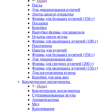
Назад
Пасха
Для декорирования куличей
Ленты,шпагат,открытки
Формы для больших куличей (550 г)
Посыпки
Коробки
Вырубки,формы для шоколада
Цукаты,орехи,ягоды
Формы для маленьких куличей (100 г)
Пасочницы
Пакеты для куличей
Формы для больших куличей (350 г)
Для декорирования яиц
Формы для средних куличей (200 г)
Формы для маленьких куличей (150 г)
Для изготовления кулича
Коробки для шок.яиц
Кондитерские ингредиенты
Назад
Кондитерские ингредиенты
Сублимированные ягоды
Ароматизаторы
Мед
Консервация