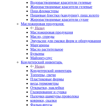
Водорастворимые красители гелевые
Жирорастворимые красители гелевые
Пищ.фломастеры
Пищевые блестки (кандурин), пищ.золото
Жирорастворимые красители сухие
Масложировая продукция
Назад
Масложировая продукция
Масло, спреды
Эмульсии для смазки форм и оборудования
Маргарины
Масло растительное
Бульоны
Майонез,соус
Кондитерский инвентарь
Назад
Кондитерский инвентарь
Топперы, свечи
Пластиковые формы
весы,термометры
Открытки, наклейки
Глазирование и сушка
Палочки,шампуры,проволока
коврики, скалки
Фальш-ярусы