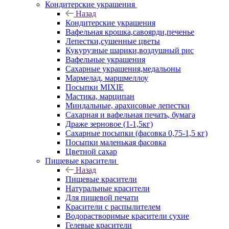
Кондитерские украшения
Назад
Кондитерские украшения
Вафельная крошка,савоярди,печенье
Лепестки,сушенные цветы
Кукурузные шарики,воздушный рис
Вафельные украшения
Сахарные украшения,медальоны
Мармелад, маршмеллоу
Посыпки MIXIE
Мастика, марципан
Миндальные, арахисовые лепестки
Сахарная и вафельная печать, бумага
Драже зерновое (1-1,5кг)
Сахарные посыпки (фасовка 0,75-1,5 кг)
Посыпки маленькая фасовка
Цветной сахар
Пищевые красители
Назад
Пищевые красители
Натуральные красители
Для пищевой печати
Красители с распылителем
Водорастворимые красители сухие
Гелевые красители