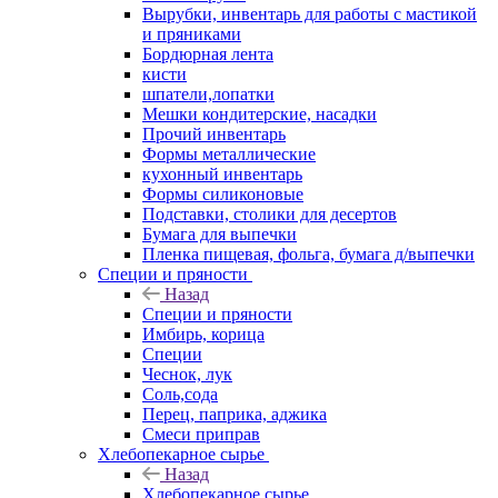
Вырубки, инвентарь для работы с мастикой
и пряниками
Бордюрная лента
кисти
шпатели,лопатки
Мешки кондитерские, насадки
Прочий инвентарь
Формы металлические
кухонный инвентарь
Формы силиконовые
Подставки, столики для десертов
Бумага для выпечки
Пленка пищевая, фольга, бумага д/выпечки
Специи и пряности
Назад
Специи и пряности
Имбирь, корица
Специи
Чеснок, лук
Соль,сода
Перец, паприка, аджика
Смеси приправ
Хлебопекарное сырье
Назад
Хлебопекарное сырье