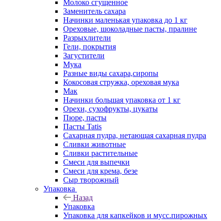
Молоко сгущенное
Заменитель сахара
Начинки маленькая упаковка до 1 кг
Ореховые, шоколадные пасты, пралине
Разрыхлители
Гели, покрытия
Загустители
Мука
Разные виды сахара,сиропы
Кокосовая стружка, ореховая мука
Мак
Начинки большая упаковка от 1 кг
Орехи, сухофрукты, цукаты
Пюре, пасты
Пасты Tatis
Сахарная пудра, нетающая сахарная пудра
Сливки животные
Сливки растительные
Смеси для выпечки
Смеси для крема, безе
Сыр творожный
Упаковка
Назад
Упаковка
Упаковка для капкейков и мусс.пирожных