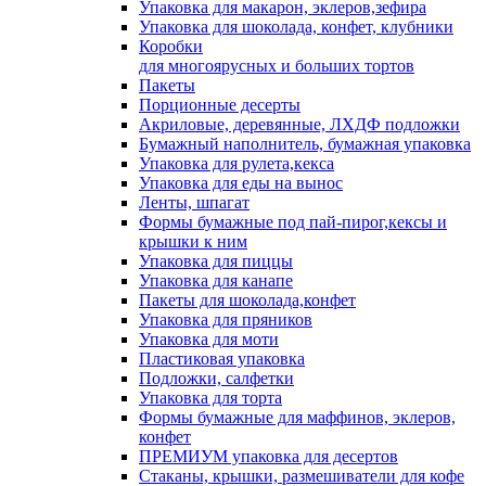
Упаковка для макарон, эклеров,зефира
Упаковка для шоколада, конфет, клубники
Коробки
для многоярусных и больших тортов
Пакеты
Порционные десерты
Акриловые, деревянные, ЛХДФ подложки
Бумажный наполнитель, бумажная упаковка
Упаковка для рулета,кекса
Упаковка для еды на вынос
Ленты, шпагат
Формы бумажные под пай-пирог,кексы и
крышки к ним
Упаковка для пиццы
Упаковка для канапе
Пакеты для шоколада,конфет
Упаковка для пряников
Упаковка для моти
Пластиковая упаковка
Подложки, салфетки
Упаковка для торта
Формы бумажные для маффинов, эклеров,
конфет
ПРЕМИУМ упаковка для десертов
Стаканы, крышки, размешиватели для кофе