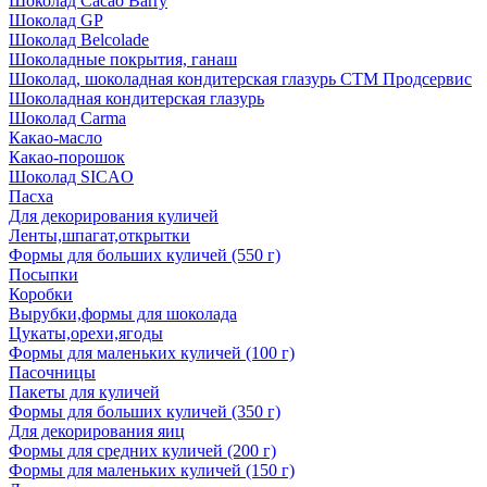
Шоколад Cacao Barry
Шоколад GP
Шоколад Belcolade
Шоколадные покрытия, ганаш
Шоколад, шоколадная кондитерская глазурь СТМ Продсервис
Шоколадная кондитерская глазурь
Шоколад Carma
Какао-масло
Какао-порошок
Шоколад SICAO
Пасха
Для декорирования куличей
Ленты,шпагат,открытки
Формы для больших куличей (550 г)
Посыпки
Коробки
Вырубки,формы для шоколада
Цукаты,орехи,ягоды
Формы для маленьких куличей (100 г)
Пасочницы
Пакеты для куличей
Формы для больших куличей (350 г)
Для декорирования яиц
Формы для средних куличей (200 г)
Формы для маленьких куличей (150 г)