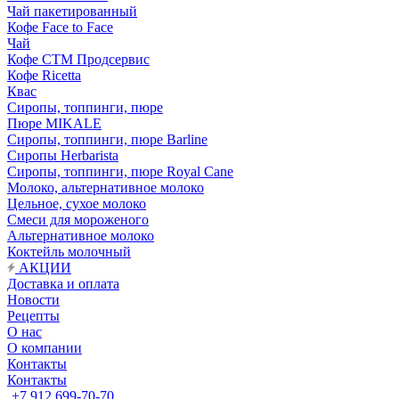
Чай пакетированный
Кофе Face to Face
Чай
Кофе СТМ Продсервис
Кофе Ricetta
Квас
Сиропы, топпинги, пюре
Пюре MIKALE
Сиропы, топпинги, пюре Barline
Сиропы Herbarista
Сиропы, топпинги, пюре Royal Cane
Молоко, альтернативное молоко
Цельное, сухое молоко
Смеси для мороженого
Альтернативное молоко
Коктейль молочный
АКЦИИ
Доставка и оплата
Новости
Рецепты
О нас
О компании
Контакты
Контакты
+7 912 699-70-70