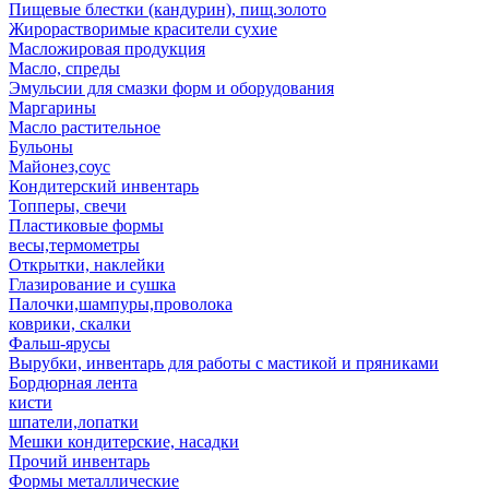
Пищевые блестки (кандурин), пищ.золото
Жирорастворимые красители сухие
Масложировая продукция
Масло, спреды
Эмульсии для смазки форм и оборудования
Маргарины
Масло растительное
Бульоны
Майонез,соус
Кондитерский инвентарь
Топперы, свечи
Пластиковые формы
весы,термометры
Открытки, наклейки
Глазирование и сушка
Палочки,шампуры,проволока
коврики, скалки
Фальш-ярусы
Вырубки, инвентарь для работы с мастикой и пряниками
Бордюрная лента
кисти
шпатели,лопатки
Мешки кондитерские, насадки
Прочий инвентарь
Формы металлические