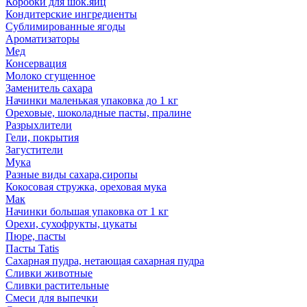
Коробки для шок.яиц
Кондитерские ингредиенты
Сублимированные ягоды
Ароматизаторы
Мед
Консервация
Молоко сгущенное
Заменитель сахара
Начинки маленькая упаковка до 1 кг
Ореховые, шоколадные пасты, пралине
Разрыхлители
Гели, покрытия
Загустители
Мука
Разные виды сахара,сиропы
Кокосовая стружка, ореховая мука
Мак
Начинки большая упаковка от 1 кг
Орехи, сухофрукты, цукаты
Пюре, пасты
Пасты Tatis
Сахарная пудра, нетающая сахарная пудра
Сливки животные
Сливки растительные
Смеси для выпечки