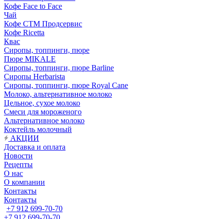
Кофе Face to Face
Чай
Кофе СТМ Продсервис
Кофе Ricetta
Квас
Сиропы, топпинги, пюре
Пюре MIKALE
Сиропы, топпинги, пюре Barline
Сиропы Herbarista
Сиропы, топпинги, пюре Royal Cane
Молоко, альтернативное молоко
Цельное, сухое молоко
Смеси для мороженого
Альтернативное молоко
Коктейль молочный
АКЦИИ
Доставка и оплата
Новости
Рецепты
О нас
О компании
Контакты
Контакты
+7 912 699-70-70
+7 912 699-70-70