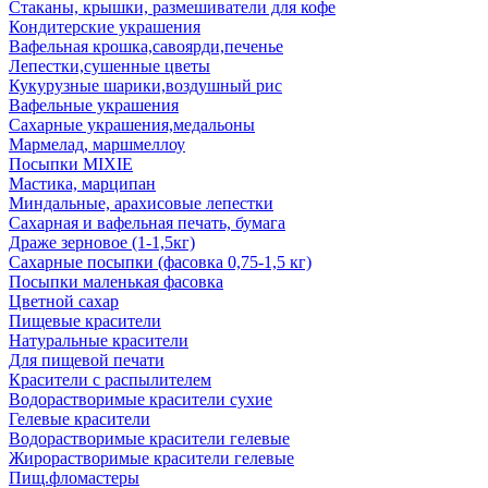
Стаканы, крышки, размешиватели для кофе
Кондитерские украшения
Вафельная крошка,савоярди,печенье
Лепестки,сушенные цветы
Кукурузные шарики,воздушный рис
Вафельные украшения
Сахарные украшения,медальоны
Мармелад, маршмеллоу
Посыпки MIXIE
Мастика, марципан
Миндальные, арахисовые лепестки
Сахарная и вафельная печать, бумага
Драже зерновое (1-1,5кг)
Сахарные посыпки (фасовка 0,75-1,5 кг)
Посыпки маленькая фасовка
Цветной сахар
Пищевые красители
Натуральные красители
Для пищевой печати
Красители с распылителем
Водорастворимые красители сухие
Гелевые красители
Водорастворимые красители гелевые
Жирорастворимые красители гелевые
Пищ.фломастеры