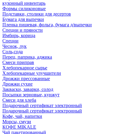
кухонный инвентарь
Формы силиконовые
Подставки, столики для десертов
Бумага для выпечки
Пленка пищевая, фольга, бумага д/выпечки
Специи и пряности
Имбирь, корица
Специи
Чеснок, лук
Соль,сода
Перец, паприка, аджика
Смеси приправ
Хлебопекарное сырье
Хлебопекарные улучшители
Дрожжи прессованные
Дрожжи сухие
Закваски, заварки, солод
Посыпки зерновые, кунжут
Смеси для хлеба
Подарочный сертификат электронный
Подарочный сертификат электронный
Кофе, чай, напитки
Морсы, смузи
КОФЕ MIKALE
Чай пакетированный