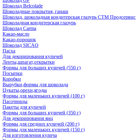
Шоколад GP
Шоколад Belcolade
Шоколадные покрытия, ганаш
Шоколад, шоколадная кондитерская глазурь СТМ Продсервис
Шоколадная кондитерская глазурь
Шоколад Carma
Какао-масло
Какао-порошок
Шоколад SICAO
Пасха
Для декорирования куличей
Ленты,шпагат,открытки
Формы для больших куличей (550 г)
Посыпки
Коробки
Вырубки,формы для шоколада
Цукаты,орехи,ягоды
Формы для маленьких куличей (100 г)
Пасочницы
Пакеты для куличей
Формы для больших куличей (350 г)
Для декорирования яиц
Формы для средних куличей (200 г)
Формы для маленьких куличей (150 г)
Для изготовления кулича