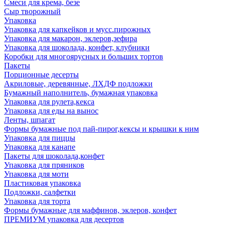
Смеси для крема, безе
Сыр творожный
Упаковка
Упаковка для капкейков и мусс.пирожных
Упаковка для макарон, эклеров,зефира
Упаковка для шоколада, конфет, клубники
Коробки для многоярусных и больших тортов
Пакеты
Порционные десерты
Акриловые, деревянные, ЛХДФ подложки
Бумажный наполнитель, бумажная упаковка
Упаковка для рулета,кекса
Упаковка для еды на вынос
Ленты, шпагат
Формы бумажные под пай-пирог,кексы и крышки к ним
Упаковка для пиццы
Упаковка для канапе
Пакеты для шоколада,конфет
Упаковка для пряников
Упаковка для моти
Пластиковая упаковка
Подложки, салфетки
Упаковка для торта
Формы бумажные для маффинов, эклеров, конфет
ПРЕМИУМ упаковка для десертов