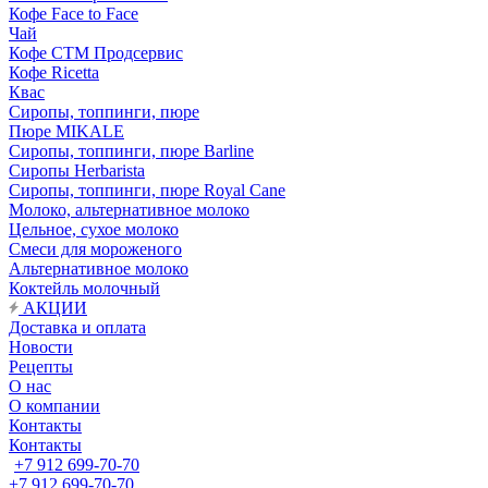
Кофе Face to Face
Чай
Кофе СТМ Продсервис
Кофе Ricetta
Квас
Сиропы, топпинги, пюре
Пюре MIKALE
Сиропы, топпинги, пюре Barline
Сиропы Herbarista
Сиропы, топпинги, пюре Royal Cane
Молоко, альтернативное молоко
Цельное, сухое молоко
Смеси для мороженого
Альтернативное молоко
Коктейль молочный
АКЦИИ
Доставка и оплата
Новости
Рецепты
О нас
О компании
Контакты
Контакты
+7 912 699-70-70
+7 912 699-70-70