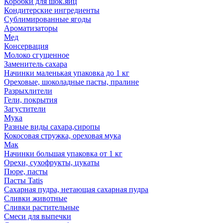
Коробки для шок.яиц
Кондитерские ингредиенты
Сублимированные ягоды
Ароматизаторы
Мед
Консервация
Молоко сгущенное
Заменитель сахара
Начинки маленькая упаковка до 1 кг
Ореховые, шоколадные пасты, пралине
Разрыхлители
Гели, покрытия
Загустители
Мука
Разные виды сахара,сиропы
Кокосовая стружка, ореховая мука
Мак
Начинки большая упаковка от 1 кг
Орехи, сухофрукты, цукаты
Пюре, пасты
Пасты Tatis
Сахарная пудра, нетающая сахарная пудра
Сливки животные
Сливки растительные
Смеси для выпечки