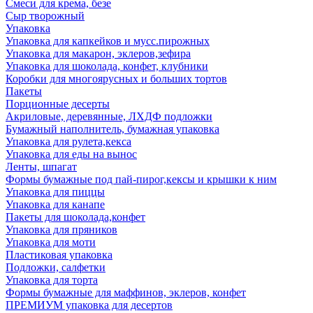
Смеси для крема, безе
Сыр творожный
Упаковка
Упаковка для капкейков и мусс.пирожных
Упаковка для макарон, эклеров,зефира
Упаковка для шоколада, конфет, клубники
Коробки для многоярусных и больших тортов
Пакеты
Порционные десерты
Акриловые, деревянные, ЛХДФ подложки
Бумажный наполнитель, бумажная упаковка
Упаковка для рулета,кекса
Упаковка для еды на вынос
Ленты, шпагат
Формы бумажные под пай-пирог,кексы и крышки к ним
Упаковка для пиццы
Упаковка для канапе
Пакеты для шоколада,конфет
Упаковка для пряников
Упаковка для моти
Пластиковая упаковка
Подложки, салфетки
Упаковка для торта
Формы бумажные для маффинов, эклеров, конфет
ПРЕМИУМ упаковка для десертов