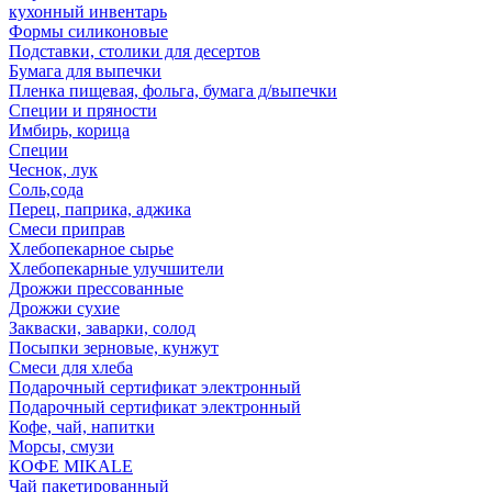
кухонный инвентарь
Формы силиконовые
Подставки, столики для десертов
Бумага для выпечки
Пленка пищевая, фольга, бумага д/выпечки
Специи и пряности
Имбирь, корица
Специи
Чеснок, лук
Соль,сода
Перец, паприка, аджика
Смеси приправ
Хлебопекарное сырье
Хлебопекарные улучшители
Дрожжи прессованные
Дрожжи сухие
Закваски, заварки, солод
Посыпки зерновые, кунжут
Смеси для хлеба
Подарочный сертификат электронный
Подарочный сертификат электронный
Кофе, чай, напитки
Морсы, смузи
КОФЕ MIKALE
Чай пакетированный