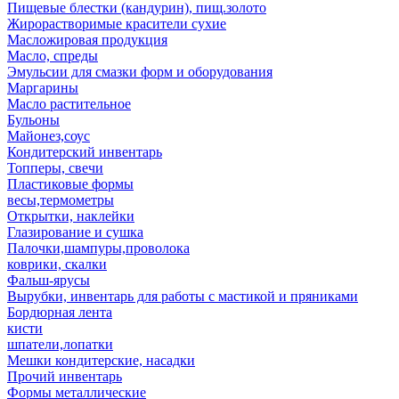
Пищевые блестки (кандурин), пищ.золото
Жирорастворимые красители сухие
Масложировая продукция
Масло, спреды
Эмульсии для смазки форм и оборудования
Маргарины
Масло растительное
Бульоны
Майонез,соус
Кондитерский инвентарь
Топперы, свечи
Пластиковые формы
весы,термометры
Открытки, наклейки
Глазирование и сушка
Палочки,шампуры,проволока
коврики, скалки
Фальш-ярусы
Вырубки, инвентарь для работы с мастикой и пряниками
Бордюрная лента
кисти
шпатели,лопатки
Мешки кондитерские, насадки
Прочий инвентарь
Формы металлические