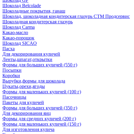
Шоколад GP
Шоколад Belcolade
Шоколадные покрытия, ганаш
Шоколад, шоколадная кондитерская глазурь СТМ Продсервис
Шоколадная кондитерская глазурь
Шоколад Carma
Какао-масло
Какао-порошок
Шоколад SICAO
Пасха
Для декорирования куличей
Ленты,шпагат,открытки
Формы для больших куличей (550 г)
Посыпки
Коробки
Вырубки,формы для шоколада
Цукаты,орехи,ягоды
Формы для маленьких куличей (100 г)
Пасочницы
Пакеты для куличей
Формы для больших куличей (350 г)
Для декорирования яиц
Формы для средних куличей (200 г)
Формы для маленьких куличей (150 г)
Для изготовления кулича