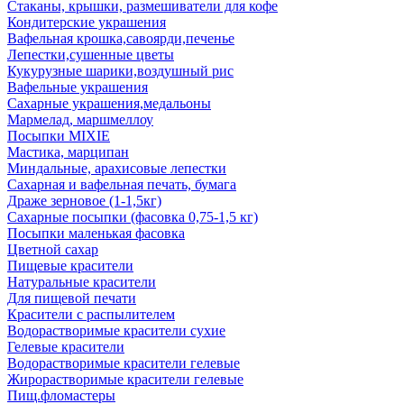
Стаканы, крышки, размешиватели для кофе
Кондитерские украшения
Вафельная крошка,савоярди,печенье
Лепестки,сушенные цветы
Кукурузные шарики,воздушный рис
Вафельные украшения
Сахарные украшения,медальоны
Мармелад, маршмеллоу
Посыпки MIXIE
Мастика, марципан
Миндальные, арахисовые лепестки
Сахарная и вафельная печать, бумага
Драже зерновое (1-1,5кг)
Сахарные посыпки (фасовка 0,75-1,5 кг)
Посыпки маленькая фасовка
Цветной сахар
Пищевые красители
Натуральные красители
Для пищевой печати
Красители с распылителем
Водорастворимые красители сухие
Гелевые красители
Водорастворимые красители гелевые
Жирорастворимые красители гелевые
Пищ.фломастеры