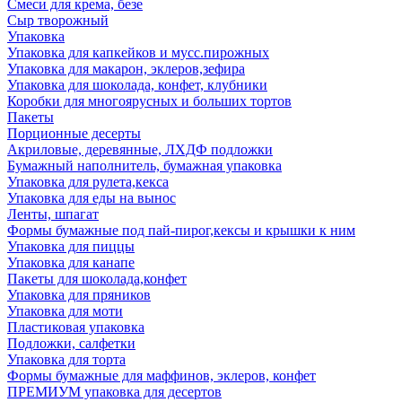
Смеси для крема, безе
Сыр творожный
Упаковка
Упаковка для капкейков и мусс.пирожных
Упаковка для макарон, эклеров,зефира
Упаковка для шоколада, конфет, клубники
Коробки для многоярусных и больших тортов
Пакеты
Порционные десерты
Акриловые, деревянные, ЛХДФ подложки
Бумажный наполнитель, бумажная упаковка
Упаковка для рулета,кекса
Упаковка для еды на вынос
Ленты, шпагат
Формы бумажные под пай-пирог,кексы и крышки к ним
Упаковка для пиццы
Упаковка для канапе
Пакеты для шоколада,конфет
Упаковка для пряников
Упаковка для моти
Пластиковая упаковка
Подложки, салфетки
Упаковка для торта
Формы бумажные для маффинов, эклеров, конфет
ПРЕМИУМ упаковка для десертов