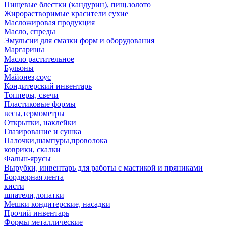
Пищевые блестки (кандурин), пищ.золото
Жирорастворимые красители сухие
Масложировая продукция
Масло, спреды
Эмульсии для смазки форм и оборудования
Маргарины
Масло растительное
Бульоны
Майонез,соус
Кондитерский инвентарь
Топперы, свечи
Пластиковые формы
весы,термометры
Открытки, наклейки
Глазирование и сушка
Палочки,шампуры,проволока
коврики, скалки
Фальш-ярусы
Вырубки, инвентарь для работы с мастикой и пряниками
Бордюрная лента
кисти
шпатели,лопатки
Мешки кондитерские, насадки
Прочий инвентарь
Формы металлические