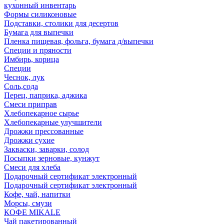
кухонный инвентарь
Формы силиконовые
Подставки, столики для десертов
Бумага для выпечки
Пленка пищевая, фольга, бумага д/выпечки
Специи и пряности
Имбирь, корица
Специи
Чеснок, лук
Соль,сода
Перец, паприка, аджика
Смеси приправ
Хлебопекарное сырье
Хлебопекарные улучшители
Дрожжи прессованные
Дрожжи сухие
Закваски, заварки, солод
Посыпки зерновые, кунжут
Смеси для хлеба
Подарочный сертификат электронный
Подарочный сертификат электронный
Кофе, чай, напитки
Морсы, смузи
КОФЕ MIKALE
Чай пакетированный