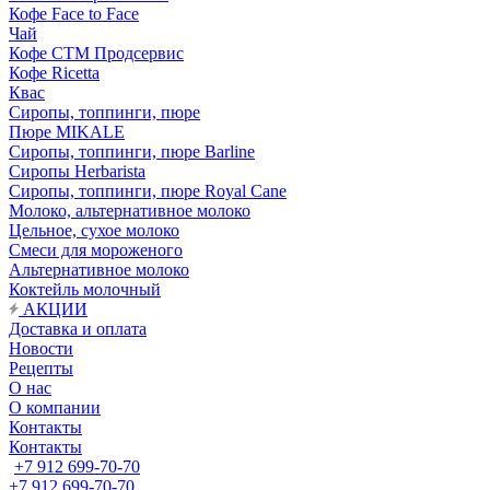
Кофе Face to Face
Чай
Кофе СТМ Продсервис
Кофе Ricetta
Квас
Сиропы, топпинги, пюре
Пюре MIKALE
Сиропы, топпинги, пюре Barline
Сиропы Herbarista
Сиропы, топпинги, пюре Royal Cane
Молоко, альтернативное молоко
Цельное, сухое молоко
Смеси для мороженого
Альтернативное молоко
Коктейль молочный
АКЦИИ
Доставка и оплата
Новости
Рецепты
О нас
О компании
Контакты
Контакты
+7 912 699-70-70
+7 912 699-70-70