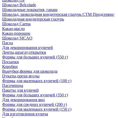
Шоколад GP
Шоколад Belcolade
Шоколадные покрытия, ганаш
Шоколад, шоколадная кондитерская глазурь СТМ Продсервис
Шоколадная кондитерская глазурь
Шоколад Carma
Какао-масло
Какао-порошок
Шоколад SICAO
Пасха
Для декорирования куличей
Ленты,шпагат,открытки
Формы для больших куличей (550 г)
Посыпки
Коробки
Вырубки,формы для шоколада
Цукаты,орехи,ягоды
Формы для маленьких куличей (100 г)
Пасочницы
Пакеты для куличей
Формы для больших куличей (350 г)
Для декорирования яиц
Формы для средних куличей (200 г)
Формы для маленьких куличей (150 г)
Для изготовления кулича