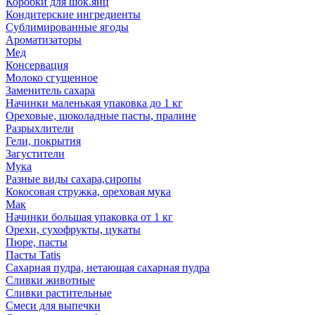
Коробки для шок.яиц
Кондитерские ингредиенты
Сублимированные ягоды
Ароматизаторы
Мед
Консервация
Молоко сгущенное
Заменитель сахара
Начинки маленькая упаковка до 1 кг
Ореховые, шоколадные пасты, пралине
Разрыхлители
Гели, покрытия
Загустители
Мука
Разные виды сахара,сиропы
Кокосовая стружка, ореховая мука
Мак
Начинки большая упаковка от 1 кг
Орехи, сухофрукты, цукаты
Пюре, пасты
Пасты Tatis
Сахарная пудра, нетающая сахарная пудра
Сливки животные
Сливки растительные
Смеси для выпечки