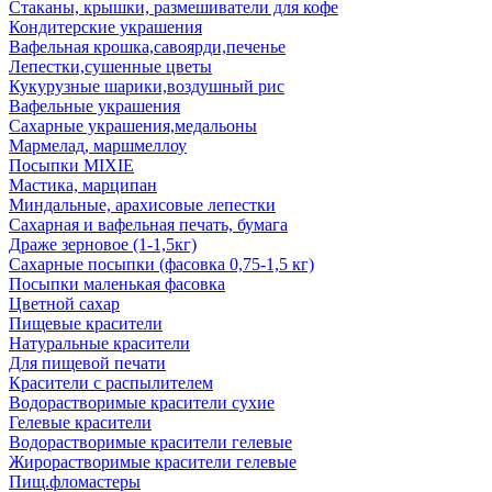
Стаканы, крышки, размешиватели для кофе
Кондитерские украшения
Вафельная крошка,савоярди,печенье
Лепестки,сушенные цветы
Кукурузные шарики,воздушный рис
Вафельные украшения
Сахарные украшения,медальоны
Мармелад, маршмеллоу
Посыпки MIXIE
Мастика, марципан
Миндальные, арахисовые лепестки
Сахарная и вафельная печать, бумага
Драже зерновое (1-1,5кг)
Сахарные посыпки (фасовка 0,75-1,5 кг)
Посыпки маленькая фасовка
Цветной сахар
Пищевые красители
Натуральные красители
Для пищевой печати
Красители с распылителем
Водорастворимые красители сухие
Гелевые красители
Водорастворимые красители гелевые
Жирорастворимые красители гелевые
Пищ.фломастеры