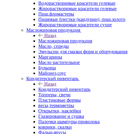
Водорастворимые красители гелевые
Жирорастворимые красители гелевые
Пищ.фломастеры
Пищевые блестки (кандурин), пищ.золото
Жирорастворимые красители сухие
Масложировая продукция
Назад
Масложировая продукция
Масло, спреды
Эмульсии для смазки форм и оборудования
Маргарины
Масло растительное
Бульоны
Майонез,соус
Кондитерский инвентарь
Назад
Кондитерский инвентарь
Топперы, свечи
Пластиковые формы
весы,термометры
Открытки, наклейки
Глазирование и сушка
Палочки,шампуры,проволока
коврики, скалки
Фальш-ярусы