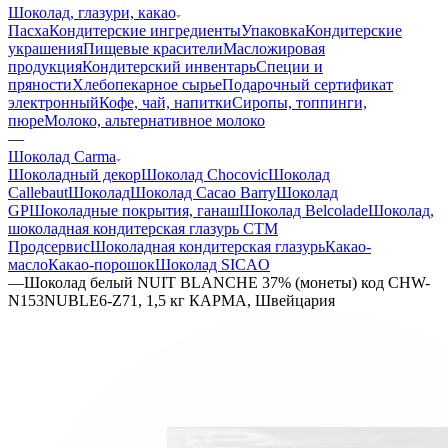
Шоколад, глазури, какао
Пасха
Кондитерские ингредиенты
Упаковка
Кондитерские
украшения
Пищевые красители
Масложировая
продукция
Кондитерский инвентарь
Специи и
пряности
Хлебопекарное сырье
Подарочный сертификат
электронный
Кофе, чай, напитки
Сиропы, топпинги,
пюре
Молоко, альтернативное молоко
—
Шоколад Carma
Шоколадный декор
Шоколад Chocovic
Шоколад
Callebaut
Шоколад
Шоколад Cacao Barry
Шоколад
GP
Шоколадные покрытия, ганаш
Шоколад Belcolade
Шоколад,
шоколадная кондитерская глазурь СТМ
Продсервис
Шоколадная кондитерская глазурь
Какао-
масло
Какао-порошок
Шоколад SICAO
—
Шоколад белый NUIT BLANCHE 37% (монеты) код CHW-
N153NUBLE6-Z71, 1,5 кг КАРМА, Швейцария