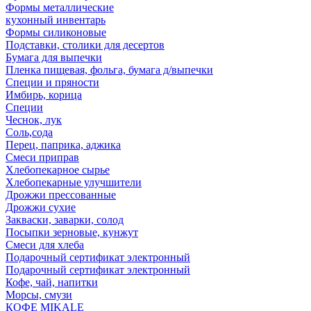
Формы металлические
кухонный инвентарь
Формы силиконовые
Подставки, столики для десертов
Бумага для выпечки
Пленка пищевая, фольга, бумага д/выпечки
Специи и пряности
Имбирь, корица
Специи
Чеснок, лук
Соль,сода
Перец, паприка, аджика
Смеси приправ
Хлебопекарное сырье
Хлебопекарные улучшители
Дрожжи прессованные
Дрожжи сухие
Закваски, заварки, солод
Посыпки зерновые, кунжут
Смеси для хлеба
Подарочный сертификат электронный
Подарочный сертификат электронный
Кофе, чай, напитки
Морсы, смузи
КОФЕ MIKALE