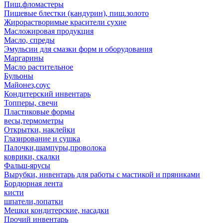
Пищ.фломастеры
Пищевые блестки (кандурин), пищ.золото
Жирорастворимые красители сухие
Масложировая продукция
Масло, спреды
Эмульсии для смазки форм и оборудования
Маргарины
Масло растительное
Бульоны
Майонез,соус
Кондитерский инвентарь
Топперы, свечи
Пластиковые формы
весы,термометры
Открытки, наклейки
Глазирование и сушка
Палочки,шампуры,проволока
коврики, скалки
Фальш-ярусы
Вырубки, инвентарь для работы с мастикой и пряниками
Бордюрная лента
кисти
шпатели,лопатки
Мешки кондитерские, насадки
Прочий инвентарь