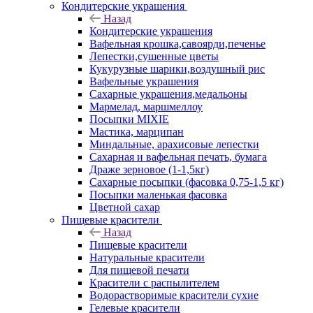
Кондитерские украшения
Назад
Кондитерские украшения
Вафельная крошка,савоярди,печенье
Лепестки,сушенные цветы
Кукурузные шарики,воздушный рис
Вафельные украшения
Сахарные украшения,медальоны
Мармелад, маршмеллоу
Посыпки MIXIE
Мастика, марципан
Миндальные, арахисовые лепестки
Сахарная и вафельная печать, бумага
Драже зерновое (1-1,5кг)
Сахарные посыпки (фасовка 0,75-1,5 кг)
Посыпки маленькая фасовка
Цветной сахар
Пищевые красители
Назад
Пищевые красители
Натуральные красители
Для пищевой печати
Красители с распылителем
Водорастворимые красители сухие
Гелевые красители