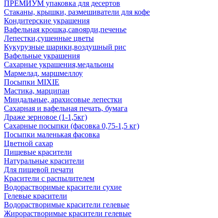
ПРЕМИУМ упаковка для десертов
Стаканы, крышки, размешиватели для кофе
Кондитерские украшения
Вафельная крошка,савоярди,печенье
Лепестки,сушенные цветы
Кукурузные шарики,воздушный рис
Вафельные украшения
Сахарные украшения,медальоны
Мармелад, маршмеллоу
Посыпки MIXIE
Мастика, марципан
Миндальные, арахисовые лепестки
Сахарная и вафельная печать, бумага
Драже зерновое (1-1,5кг)
Сахарные посыпки (фасовка 0,75-1,5 кг)
Посыпки маленькая фасовка
Цветной сахар
Пищевые красители
Натуральные красители
Для пищевой печати
Красители с распылителем
Водорастворимые красители сухие
Гелевые красители
Водорастворимые красители гелевые
Жирорастворимые красители гелевые