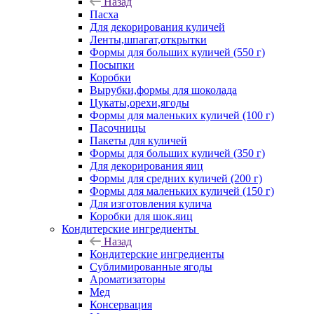
Назад
Пасха
Для декорирования куличей
Ленты,шпагат,открытки
Формы для больших куличей (550 г)
Посыпки
Коробки
Вырубки,формы для шоколада
Цукаты,орехи,ягоды
Формы для маленьких куличей (100 г)
Пасочницы
Пакеты для куличей
Формы для больших куличей (350 г)
Для декорирования яиц
Формы для средних куличей (200 г)
Формы для маленьких куличей (150 г)
Для изготовления кулича
Коробки для шок.яиц
Кондитерские ингредиенты
Назад
Кондитерские ингредиенты
Сублимированные ягоды
Ароматизаторы
Мед
Консервация