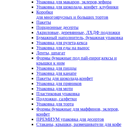
Упаковка для макарон, эклеров,зефира
Упаковка для шоколада, конфет, клубники
Коробки
для многоярусных и больших тортов
Пакеты
Порционные десерты
Акриловые, деревянные, ЛХДФ подложки
Бумажный наполнитель, бумажная упаковка
Упаковка для рулета,кекса
Упаковка для еды на вынос
Ленты, шпагат
Формы бумажные под пай-пирог,кексы и
крышки к ним
Упаковка для пиццы
Упаковка для канапе
Пакеты для шоколада,конфет
Упаковка для пряников
Упаковка для моти
Пластиковая упаковка
Подложки, салфетки
Упаковка для торта
Формы бумажные для маффинов, эклеров,
конфет
ПРЕМИУМ упаковка для десертов
Стаканы, крышки, размешиватели для кофе