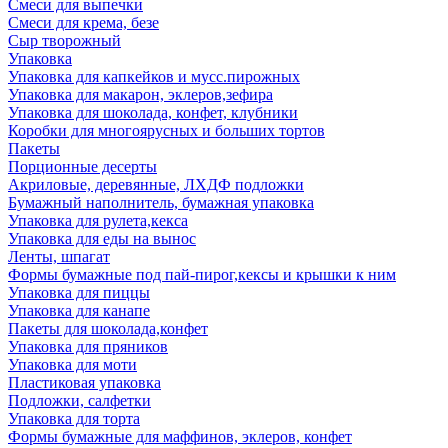
Смеси для выпечки
Смеси для крема, безе
Сыр творожный
Упаковка
Упаковка для капкейков и мусс.пирожных
Упаковка для макарон, эклеров,зефира
Упаковка для шоколада, конфет, клубники
Коробки для многоярусных и больших тортов
Пакеты
Порционные десерты
Акриловые, деревянные, ЛХДФ подложки
Бумажный наполнитель, бумажная упаковка
Упаковка для рулета,кекса
Упаковка для еды на вынос
Ленты, шпагат
Формы бумажные под пай-пирог,кексы и крышки к ним
Упаковка для пиццы
Упаковка для канапе
Пакеты для шоколада,конфет
Упаковка для пряников
Упаковка для моти
Пластиковая упаковка
Подложки, салфетки
Упаковка для торта
Формы бумажные для маффинов, эклеров, конфет