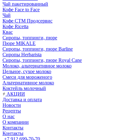
Чай пакетированный
Кофе Face to Face
Чай
Кофе СТМ Продсервис
Кофе Ricetta
Квас
Сиропы, топпинги, пюре
Пюре MIKALE
Сиропы, топпинги, пюре Barline
Сиропы Herbarista
Сиропы, топпинги, пюре Royal Cane
Молоко, альтернативное молоко
Цельное, сухое молоко
Смеси для мороженого
Альтернативное молоко
Коктейль молочный
АКЦИИ
Доставка и оплата
Новости
Рецепты
О нас
О компании
Контакты
Контакты
+7 912 699-70-70