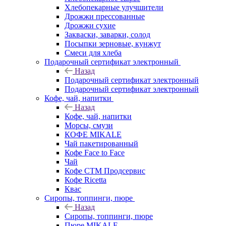
Хлебопекарные улучшители
Дрожжи прессованные
Дрожжи сухие
Закваски, заварки, солод
Посыпки зерновые, кунжут
Смеси для хлеба
Подарочный сертификат электронный
Назад
Подарочный сертификат электронный
Подарочный сертификат электронный
Кофе, чай, напитки
Назад
Кофе, чай, напитки
Морсы, смузи
КОФЕ MIKALE
Чай пакетированный
Кофе Face to Face
Чай
Кофе СТМ Продсервис
Кофе Ricetta
Квас
Сиропы, топпинги, пюре
Назад
Сиропы, топпинги, пюре
Пюре MIKALE