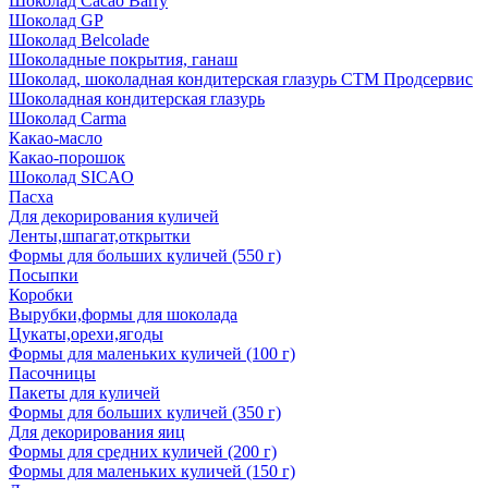
Шоколад Cacao Barry
Шоколад GP
Шоколад Belcolade
Шоколадные покрытия, ганаш
Шоколад, шоколадная кондитерская глазурь СТМ Продсервис
Шоколадная кондитерская глазурь
Шоколад Carma
Какао-масло
Какао-порошок
Шоколад SICAO
Пасха
Для декорирования куличей
Ленты,шпагат,открытки
Формы для больших куличей (550 г)
Посыпки
Коробки
Вырубки,формы для шоколада
Цукаты,орехи,ягоды
Формы для маленьких куличей (100 г)
Пасочницы
Пакеты для куличей
Формы для больших куличей (350 г)
Для декорирования яиц
Формы для средних куличей (200 г)
Формы для маленьких куличей (150 г)