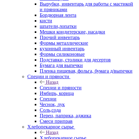
Вырубки, инвентарь для работы с мастикой
и пряниками
Бордюрная лента
кисти
шпатели,лопатки
Мешки кондитерские, насадки
Прочий инвентарь
Формы металлические
кухонный инвентарь
Формы силиконовые
Подставки, столики для десертов
Бумага для выпечки
Пленка пищевая, фольга, бумага д/выпечки
Специи и пряности
Назад
Специи и пряности
Имбирь, корица
Специи
Чеснок, лук
Соль,сода
Перец, паприка, аджика
Смеси приправ
Хлебопекарное сырье
Назад
Хлебопекарное сырье