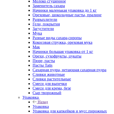
Молоко сгущенное
Заменитель сахара
Начинки маленькая упаковка до 1 кг
Ореховые, шоколадные пасты, пралине
Разрыхлители
Гели, покрытия
Загустители
Мука
Разные виды сахара,сиропы
Кокосовая стружка, ореховая мука
Мак
Начинки большая упаковка от 1 кг
Орехи, сухофрукты, цукаты
Пюре, пасты
Пасты Tatis
Сахарная пудра, нетающая сахарная пудра
Сливки животные
Сливки растительные
Смеси для выпечки
Смеси для крема, безе
Сыр творожный
Упаковка
Назад
Упаковка
Упаковка для капкейков и мусс.пирожных