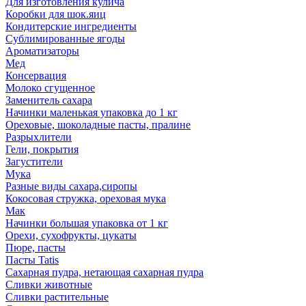
Для изготовления кулича
Коробки для шок.яиц
Кондитерские ингредиенты
Сублимированные ягоды
Ароматизаторы
Мед
Консервация
Молоко сгущенное
Заменитель сахара
Начинки маленькая упаковка до 1 кг
Ореховые, шоколадные пасты, пралине
Разрыхлители
Гели, покрытия
Загустители
Мука
Разные виды сахара,сиропы
Кокосовая стружка, ореховая мука
Мак
Начинки большая упаковка от 1 кг
Орехи, сухофрукты, цукаты
Пюре, пасты
Пасты Tatis
Сахарная пудра, нетающая сахарная пудра
Сливки животные
Сливки растительные