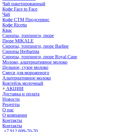
Чай пакетированный
Кофе Face to Face
Чай
Кофе СТМ Продсервис
Кофе Ricetta
Квас
Сиропы, топпинги, пюре
Пюре MIKALE
Сиропы, топпинги, пюре Barline
Сиропы Herbarista
Сиропы, топпинги, пюре Royal Cane
Молоко, альтернативное молоко
Цельное, сухое молоко
Смеси для мороженого
Альтернативное молоко
Коктейль молочный
АКЦИИ
Доставка и оплата
Новости
Рецепты
О нас
О компании
Контакты
Контакты
+7 912 699-70-70