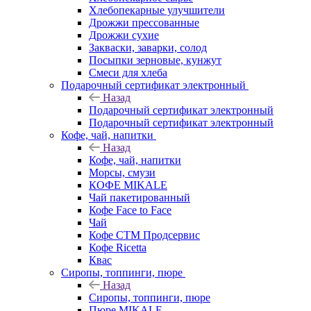
Хлебопекарные улучшители
Дрожжи прессованные
Дрожжи сухие
Закваски, заварки, солод
Посыпки зерновые, кунжут
Смеси для хлеба
Подарочный сертификат электронный
Назад
Подарочный сертификат электронный
Подарочный сертификат электронный
Кофе, чай, напитки
Назад
Кофе, чай, напитки
Морсы, смузи
КОФЕ MIKALE
Чай пакетированный
Кофе Face to Face
Чай
Кофе СТМ Продсервис
Кофе Ricetta
Квас
Сиропы, топпинги, пюре
Назад
Сиропы, топпинги, пюре
Пюре MIKALE