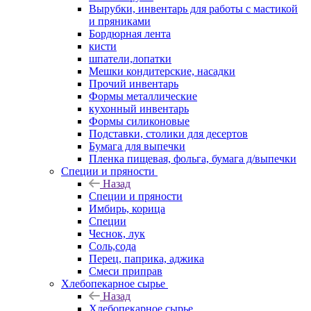
Вырубки, инвентарь для работы с мастикой
и пряниками
Бордюрная лента
кисти
шпатели,лопатки
Мешки кондитерские, насадки
Прочий инвентарь
Формы металлические
кухонный инвентарь
Формы силиконовые
Подставки, столики для десертов
Бумага для выпечки
Пленка пищевая, фольга, бумага д/выпечки
Специи и пряности
Назад
Специи и пряности
Имбирь, корица
Специи
Чеснок, лук
Соль,сода
Перец, паприка, аджика
Смеси приправ
Хлебопекарное сырье
Назад
Хлебопекарное сырье