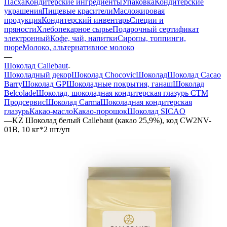
Пасха
Кондитерские ингредиенты
Упаковка
Кондитерские
украшения
Пищевые красители
Масложировая
продукция
Кондитерский инвентарь
Специи и
пряности
Хлебопекарное сырье
Подарочный сертификат
электронный
Кофе, чай, напитки
Сиропы, топпинги,
пюре
Молоко, альтернативное молоко
—
Шоколад Callebaut
Шоколадный декор
Шоколад Chocovic
Шоколад
Шоколад Cacao
Barry
Шоколад GP
Шоколадные покрытия, ганаш
Шоколад
Belcolade
Шоколад, шоколадная кондитерская глазурь СТМ
Продсервис
Шоколад Carma
Шоколадная кондитерская
глазурь
Какао-масло
Какао-порошок
Шоколад SICAO
—
KZ Шоколад белый Callebaut (какао 25,9%), код CW2NV-
01B, 10 кг*2 шт/уп