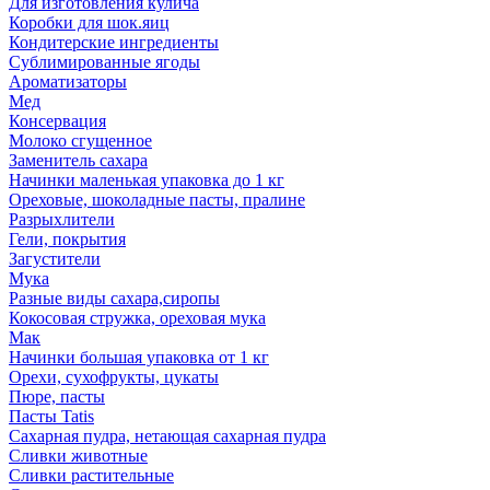
Для изготовления кулича
Коробки для шок.яиц
Кондитерские ингредиенты
Сублимированные ягоды
Ароматизаторы
Мед
Консервация
Молоко сгущенное
Заменитель сахара
Начинки маленькая упаковка до 1 кг
Ореховые, шоколадные пасты, пралине
Разрыхлители
Гели, покрытия
Загустители
Мука
Разные виды сахара,сиропы
Кокосовая стружка, ореховая мука
Мак
Начинки большая упаковка от 1 кг
Орехи, сухофрукты, цукаты
Пюре, пасты
Пасты Tatis
Сахарная пудра, нетающая сахарная пудра
Сливки животные
Сливки растительные