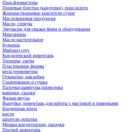
Пищ.фломастеры
Пищевые блестки (кандурин), пищ.золото
Жирорастворимые красители сухие
Масложировая продукция
Масло, спреды
Эмульсии для смазки форм и оборудования
Маргарины
Масло растительное
Бульоны
Майонез,соус
Кондитерский инвентарь
Топперы, свечи
Пластиковые формы
весы,термометры
Открытки, наклейки
Глазирование и сушка
Палочки,шампуры,проволока
коврики, скалки
Фальш-ярусы
Вырубки, инвентарь для работы с мастикой и пряниками
Бордюрная лента
кисти
шпатели,лопатки
Мешки кондитерские, насадки
Прочий инвентарь