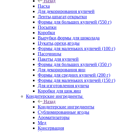
Назад
Пасха
Для декорирования куличей
Ленты,шпагат,открытки
Формы для больших куличей (550 г)
Посыпки
Коробки
Вырубки,формы для шоколада
Цукаты,орехи,ягоды
Формы для маленьких куличей (100 г)
Пасочницы
Пакеты для куличей
Формы для больших куличей (350 г)
Для декорирования яиц
Формы для средних куличей (200 г)
Формы для маленьких куличей (150 г)
Для изготовления кулича
Коробки для шок.яиц
Кондитерские ингредиенты
Назад
Кондитерские ингредиенты
Сублимированные ягоды
Ароматизаторы
Мед
Консервация