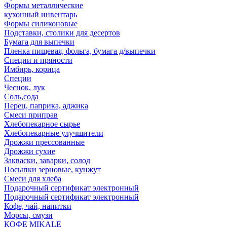
Формы металлические
кухонный инвентарь
Формы силиконовые
Подставки, столики для десертов
Бумага для выпечки
Пленка пищевая, фольга, бумага д/выпечки
Специи и пряности
Имбирь, корица
Специи
Чеснок, лук
Соль,сода
Перец, паприка, аджика
Смеси приправ
Хлебопекарное сырье
Хлебопекарные улучшители
Дрожжи прессованные
Дрожжи сухие
Закваски, заварки, солод
Посыпки зерновые, кунжут
Смеси для хлеба
Подарочный сертификат электронный
Подарочный сертификат электронный
Кофе, чай, напитки
Морсы, смузи
КОФЕ MIKALE