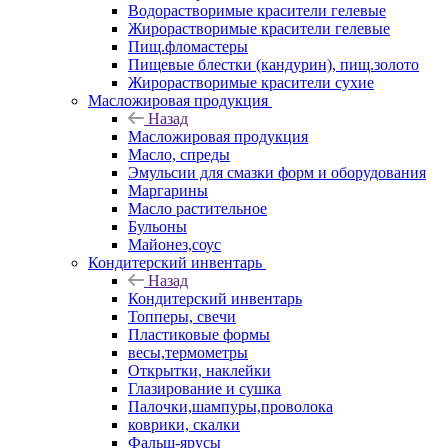
Водорастворимые красители гелевые
Жирорастворимые красители гелевые
Пищ.фломастеры
Пищевые блестки (кандурин), пищ.золото
Жирорастворимые красители сухие
Масложировая продукция
Назад
Масложировая продукция
Масло, спреды
Эмульсии для смазки форм и оборудования
Маргарины
Масло растительное
Бульоны
Майонез,соус
Кондитерский инвентарь
Назад
Кондитерский инвентарь
Топперы, свечи
Пластиковые формы
весы,термометры
Открытки, наклейки
Глазирование и сушка
Палочки,шампуры,проволока
коврики, скалки
Фальш-ярусы