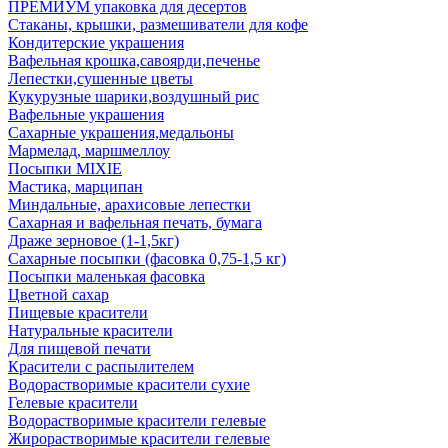
ПРЕМИУМ упаковка для десертов
Стаканы, крышки, размешиватели для кофе
Кондитерские украшения
Вафельная крошка,савоярди,печенье
Лепестки,сушенные цветы
Кукурузные шарики,воздушный рис
Вафельные украшения
Сахарные украшения,медальоны
Мармелад, маршмеллоу
Посыпки MIXIE
Мастика, марципан
Миндальные, арахисовые лепестки
Сахарная и вафельная печать, бумага
Драже зерновое (1-1,5кг)
Сахарные посыпки (фасовка 0,75-1,5 кг)
Посыпки маленькая фасовка
Цветной сахар
Пищевые красители
Натуральные красители
Для пищевой печати
Красители с распылителем
Водорастворимые красители сухие
Гелевые красители
Водорастворимые красители гелевые
Жирорастворимые красители гелевые