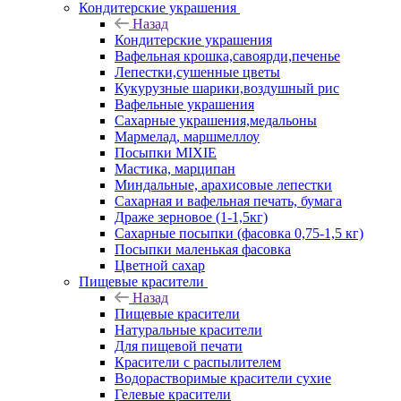
Кондитерские украшения
Назад
Кондитерские украшения
Вафельная крошка,савоярди,печенье
Лепестки,сушенные цветы
Кукурузные шарики,воздушный рис
Вафельные украшения
Сахарные украшения,медальоны
Мармелад, маршмеллоу
Посыпки MIXIE
Мастика, марципан
Миндальные, арахисовые лепестки
Сахарная и вафельная печать, бумага
Драже зерновое (1-1,5кг)
Сахарные посыпки (фасовка 0,75-1,5 кг)
Посыпки маленькая фасовка
Цветной сахар
Пищевые красители
Назад
Пищевые красители
Натуральные красители
Для пищевой печати
Красители с распылителем
Водорастворимые красители сухие
Гелевые красители