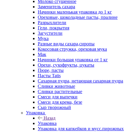
Молоко сгущенное
Заменитель сахара
Начинки маленькая упаковка до 1 кг
Ореховые, шоколадные пасты, пралине
Разрыхлители
Гели, покрытия
Загустители
Мука
Разные виды сахара,сиропы
Кокосовая стружка, ореховая мука
Мак
Начинки большая упаковка от 1 кг
Орехи, сухофрукты, цукаты
Пюре, пасты
Пасты Tatis
Сахарная пудра, нетающая сахарная пудра
Сливки животные
Сливки растительные
Смеси для выпечки
Смеси для крема, безе
Сыр творожный
Упаковка
Назад
Упаковка
Упаковка для капкейков и мусс.пирожных