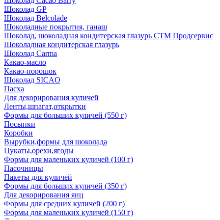
Шоколад Cacao Barry
Шоколад GP
Шоколад Belcolade
Шоколадные покрытия, ганаш
Шоколад, шоколадная кондитерская глазурь СТМ Продсервис
Шоколадная кондитерская глазурь
Шоколад Carma
Какао-масло
Какао-порошок
Шоколад SICAO
Пасха
Для декорирования куличей
Ленты,шпагат,открытки
Формы для больших куличей (550 г)
Посыпки
Коробки
Вырубки,формы для шоколада
Цукаты,орехи,ягоды
Формы для маленьких куличей (100 г)
Пасочницы
Пакеты для куличей
Формы для больших куличей (350 г)
Для декорирования яиц
Формы для средних куличей (200 г)
Формы для маленьких куличей (150 г)