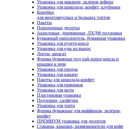
Упаковка для макарон, эклеров,зефира
Упаковка для шоколада, конфет, клубники
Коробки
для многоярусных и больших тортов
Пакеты
Порционные десерты
Акриловые, деревянные, ЛХДФ подложки
Бумажный наполнитель, бумажная упаковка
Упаковка для рулета,кекса
Упаковка для еды на вынос
Ленты, шпагат
Формы бумажные под пай-пирог,кексы и
крышки к ним
Упаковка для пиццы
Упаковка для канапе
Пакеты для шоколада,конфет
Упаковка для пряников
Упаковка для моти
Пластиковая упаковка
Подложки, салфетки
Упаковка для торта
Формы бумажные для маффинов, эклеров,
конфет
ПРЕМИУМ упаковка для десертов
Стаканы, крышки, размешиватели для кофе