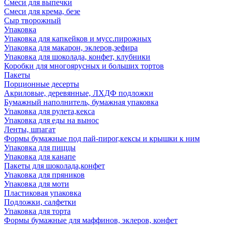
Смеси для выпечки
Смеси для крема, безе
Сыр творожный
Упаковка
Упаковка для капкейков и мусс.пирожных
Упаковка для макарон, эклеров,зефира
Упаковка для шоколада, конфет, клубники
Коробки для многоярусных и больших тортов
Пакеты
Порционные десерты
Акриловые, деревянные, ЛХДФ подложки
Бумажный наполнитель, бумажная упаковка
Упаковка для рулета,кекса
Упаковка для еды на вынос
Ленты, шпагат
Формы бумажные под пай-пирог,кексы и крышки к ним
Упаковка для пиццы
Упаковка для канапе
Пакеты для шоколада,конфет
Упаковка для пряников
Упаковка для моти
Пластиковая упаковка
Подложки, салфетки
Упаковка для торта
Формы бумажные для маффинов, эклеров, конфет