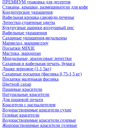
ПРЕМИУМ упаковка для десертов
Стаканы, крышки, размешиватели для кофе
Кондитерские украшения
Вафельная крошка,савоярди,печенье
Лепестки,сушенные цветы
Кукурузные шарики,воздушный рис
Вафельные украшения
Сахарные украшения,медальоны
Мармелад, маршмеллоу
Посыпки MIXIE
Мастика, марципан
Миндальные, арахисовые лепестки
Сахарная и вафельная печать, бумага
Драже зерновое (1-1,5кг)
Сахарные посыпки (фасовка 0,75-1,5 кг)
Посыпки маленькая фасовка
Цветной сахар
Пищевые красители
Натуральные красители
Для пищевой печати
Красители с распылителем
Водорастворимые красители сухие
Гелевые красители
Водорастворимые красители гелевые
Жирорастворимые красители гелевые