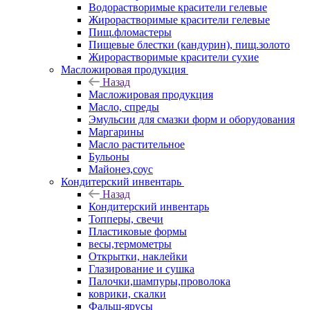
Водорастворимые красители гелевые
Жирорастворимые красители гелевые
Пищ.фломастеры
Пищевые блестки (кандурин), пищ.золото
Жирорастворимые красители сухие
Масложировая продукция
Назад
Масложировая продукция
Масло, спреды
Эмульсии для смазки форм и оборудования
Маргарины
Масло растительное
Бульоны
Майонез,соус
Кондитерский инвентарь
Назад
Кондитерский инвентарь
Топперы, свечи
Пластиковые формы
весы,термометры
Открытки, наклейки
Глазирование и сушка
Палочки,шампуры,проволока
коврики, скалки
Фальш-ярусы