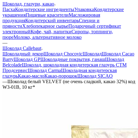
Шоколад, глазури, какао
Пасха
Кондитерские ингредиенты
Упаковка
Кондитерские
украшения
Пищевые красители
Масложировая
продукция
Кондитерский инвентарь
Специи и
пряности
Хлебопекарное сырье
Подарочный сертификат
электронный
Кофе, чай, напитки
Сиропы, топпинги,
пюре
Молоко, альтернативное молоко
—
Шоколад Callebaut
Шоколадный декор
Шоколад Chocovic
Шоколад
Шоколад Cacao
Barry
Шоколад GP
Шоколадные покрытия, ганаш
Шоколад
Belcolade
Шоколад, шоколадная кондитерская глазурь СТМ
Продсервис
Шоколад Carma
Шоколадная кондитерская
глазурь
Какао-масло
Какао-порошок
Шоколад SICAO
—
Шоколад белый VELVET (не очень сладкий, какао 32%) код
W3-01B, 10 кг*