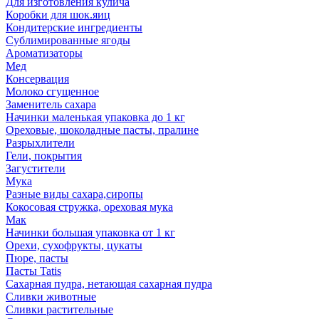
Для изготовления кулича
Коробки для шок.яиц
Кондитерские ингредиенты
Сублимированные ягоды
Ароматизаторы
Мед
Консервация
Молоко сгущенное
Заменитель сахара
Начинки маленькая упаковка до 1 кг
Ореховые, шоколадные пасты, пралине
Разрыхлители
Гели, покрытия
Загустители
Мука
Разные виды сахара,сиропы
Кокосовая стружка, ореховая мука
Мак
Начинки большая упаковка от 1 кг
Орехи, сухофрукты, цукаты
Пюре, пасты
Пасты Tatis
Сахарная пудра, нетающая сахарная пудра
Сливки животные
Сливки растительные