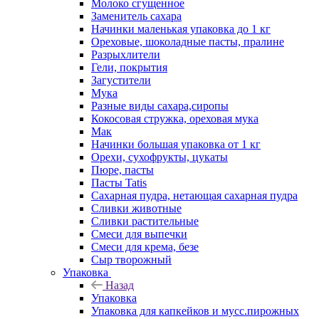
Молоко сгущенное
Заменитель сахара
Начинки маленькая упаковка до 1 кг
Ореховые, шоколадные пасты, пралине
Разрыхлители
Гели, покрытия
Загустители
Мука
Разные виды сахара,сиропы
Кокосовая стружка, ореховая мука
Мак
Начинки большая упаковка от 1 кг
Орехи, сухофрукты, цукаты
Пюре, пасты
Пасты Tatis
Сахарная пудра, нетающая сахарная пудра
Сливки животные
Сливки растительные
Смеси для выпечки
Смеси для крема, безе
Сыр творожный
Упаковка
Назад
Упаковка
Упаковка для капкейков и мусс.пирожных