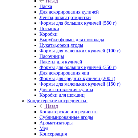
Назад
Пасха
Для декорирования куличей
Ленты,шпагат,открытки
Формы для больших куличей (550 г)
Посыпки
Коробки
Вырубки,формы для шоколада
Цукаты,орехи,ягоды
Формы для маленьких куличей (100 г)
Пасочницы
Пакеты для куличей
Формы для больших куличей (350 г)
Для декорирования яиц
Формы для средних куличей (200 г)
Формы для маленьких куличей (150 г)
Для изготовления кулича
Коробки для шок.яиц
Кондитерские ингредиенты
Назад
Кондитерские ингредиенты
Сублимированные ягоды
Ароматизаторы
Мед
Консервация