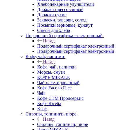
Хлебопекарные улучшители
Дрожжи прессованные
Дрожжи сухие
Закваски, заварки, солод
Посыпки зерновые, кунжут
Смеси для хлеба
Подарочный сертификат электронный
Назад
Подарочный сертификат электронный
Подарочный сертификат электронный
Кофе, чай, напитки
Назад
Кофе, чай, напитки
Морсы, смузи
КОФЕ MIKALE
Чай пакетированный
Кофе Face to Face
Чай
Кофе СТМ Продсервис
Кофе Ricetta
Квас
Сиропы, топпинги, пюре
Назад
Сиропы, топпинги, пюре
Пюре MIKALE