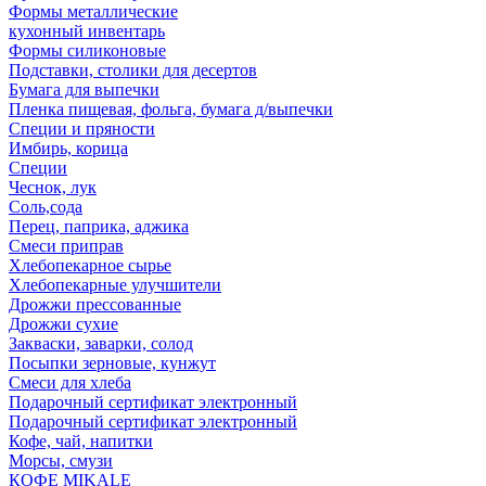
Формы металлические
кухонный инвентарь
Формы силиконовые
Подставки, столики для десертов
Бумага для выпечки
Пленка пищевая, фольга, бумага д/выпечки
Специи и пряности
Имбирь, корица
Специи
Чеснок, лук
Соль,сода
Перец, паприка, аджика
Смеси приправ
Хлебопекарное сырье
Хлебопекарные улучшители
Дрожжи прессованные
Дрожжи сухие
Закваски, заварки, солод
Посыпки зерновые, кунжут
Смеси для хлеба
Подарочный сертификат электронный
Подарочный сертификат электронный
Кофе, чай, напитки
Морсы, смузи
КОФЕ MIKALE