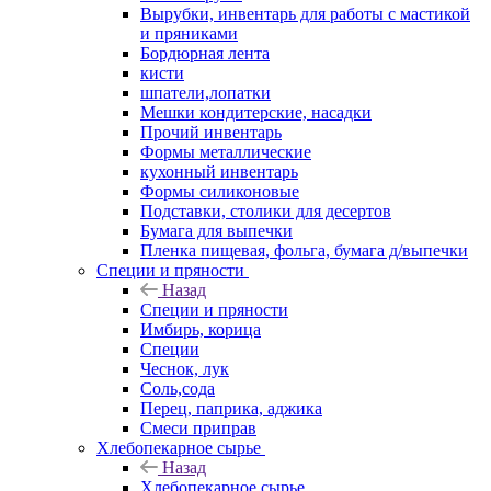
Вырубки, инвентарь для работы с мастикой
и пряниками
Бордюрная лента
кисти
шпатели,лопатки
Мешки кондитерские, насадки
Прочий инвентарь
Формы металлические
кухонный инвентарь
Формы силиконовые
Подставки, столики для десертов
Бумага для выпечки
Пленка пищевая, фольга, бумага д/выпечки
Специи и пряности
Назад
Специи и пряности
Имбирь, корица
Специи
Чеснок, лук
Соль,сода
Перец, паприка, аджика
Смеси приправ
Хлебопекарное сырье
Назад
Хлебопекарное сырье