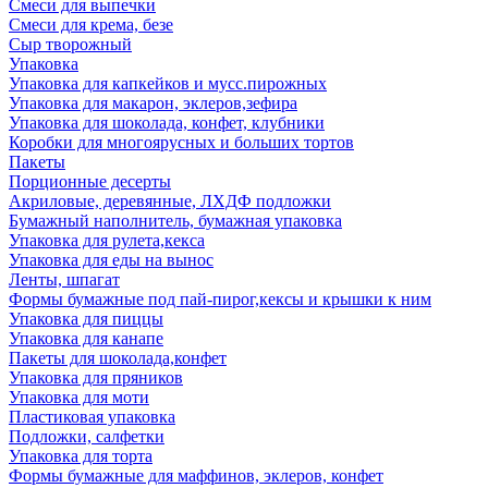
Смеси для выпечки
Смеси для крема, безе
Сыр творожный
Упаковка
Упаковка для капкейков и мусс.пирожных
Упаковка для макарон, эклеров,зефира
Упаковка для шоколада, конфет, клубники
Коробки для многоярусных и больших тортов
Пакеты
Порционные десерты
Акриловые, деревянные, ЛХДФ подложки
Бумажный наполнитель, бумажная упаковка
Упаковка для рулета,кекса
Упаковка для еды на вынос
Ленты, шпагат
Формы бумажные под пай-пирог,кексы и крышки к ним
Упаковка для пиццы
Упаковка для канапе
Пакеты для шоколада,конфет
Упаковка для пряников
Упаковка для моти
Пластиковая упаковка
Подложки, салфетки
Упаковка для торта
Формы бумажные для маффинов, эклеров, конфет