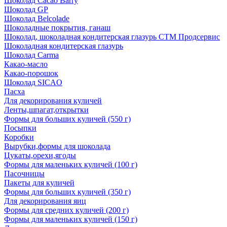
Шоколад Cacao Barry
Шоколад GP
Шоколад Belcolade
Шоколадные покрытия, ганаш
Шоколад, шоколадная кондитерская глазурь СТМ Продсервис
Шоколадная кондитерская глазурь
Шоколад Carma
Какао-масло
Какао-порошок
Шоколад SICAO
Пасха
Для декорирования куличей
Ленты,шпагат,открытки
Формы для больших куличей (550 г)
Посыпки
Коробки
Вырубки,формы для шоколада
Цукаты,орехи,ягоды
Формы для маленьких куличей (100 г)
Пасочницы
Пакеты для куличей
Формы для больших куличей (350 г)
Для декорирования яиц
Формы для средних куличей (200 г)
Формы для маленьких куличей (150 г)