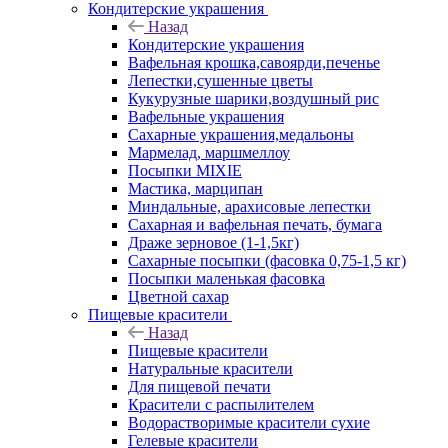
Кондитерские украшения
Назад
Кондитерские украшения
Вафельная крошка,савоярди,печенье
Лепестки,сушенные цветы
Кукурузные шарики,воздушный рис
Вафельные украшения
Сахарные украшения,медальоны
Мармелад, маршмеллоу
Посыпки MIXIE
Мастика, марципан
Миндальные, арахисовые лепестки
Сахарная и вафельная печать, бумага
Драже зерновое (1-1,5кг)
Сахарные посыпки (фасовка 0,75-1,5 кг)
Посыпки маленькая фасовка
Цветной сахар
Пищевые красители
Назад
Пищевые красители
Натуральные красители
Для пищевой печати
Красители с распылителем
Водорастворимые красители сухие
Гелевые красители