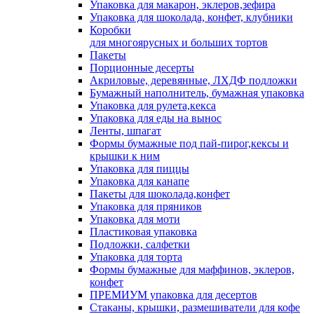
Упаковка для макарон, эклеров,зефира
Упаковка для шоколада, конфет, клубники
Коробки
для многоярусных и больших тортов
Пакеты
Порционные десерты
Акриловые, деревянные, ЛХДФ подложки
Бумажный наполнитель, бумажная упаковка
Упаковка для рулета,кекса
Упаковка для еды на вынос
Ленты, шпагат
Формы бумажные под пай-пирог,кексы и
крышки к ним
Упаковка для пиццы
Упаковка для канапе
Пакеты для шоколада,конфет
Упаковка для пряников
Упаковка для моти
Пластиковая упаковка
Подложки, салфетки
Упаковка для торта
Формы бумажные для маффинов, эклеров,
конфет
ПРЕМИУМ упаковка для десертов
Стаканы, крышки, размешиватели для кофе