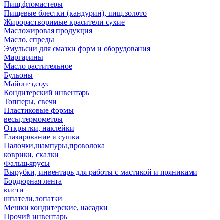
Пищ.фломастеры
Пищевые блестки (кандурин), пищ.золото
Жирорастворимые красители сухие
Масложировая продукция
Масло, спреды
Эмульсии для смазки форм и оборудования
Маргарины
Масло растительное
Бульоны
Майонез,соус
Кондитерский инвентарь
Топперы, свечи
Пластиковые формы
весы,термометры
Открытки, наклейки
Глазирование и сушка
Палочки,шампуры,проволока
коврики, скалки
Фальш-ярусы
Вырубки, инвентарь для работы с мастикой и пряниками
Бордюрная лента
кисти
шпатели,лопатки
Мешки кондитерские, насадки
Прочий инвентарь