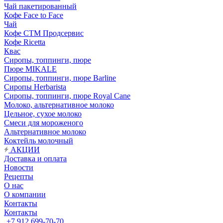
Чай пакетированный
Кофе Face to Face
Чай
Кофе СТМ Продсервис
Кофе Ricetta
Квас
Сиропы, топпинги, пюре
Пюре MIKALE
Сиропы, топпинги, пюре Barline
Сиропы Herbarista
Сиропы, топпинги, пюре Royal Cane
Молоко, альтернативное молоко
Цельное, сухое молоко
Смеси для мороженого
Альтернативное молоко
Коктейль молочный
АКЦИИ
Доставка и оплата
Новости
Рецепты
О нас
О компании
Контакты
Контакты
+7 912 699-70-70