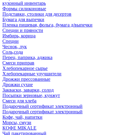
кухонный инвентарь
Формы силиконовые
Подставки, столики для десертов
Бумага для выпечки
Пленка пищевая, фольга, бумага д/выпечки
Специи и пряности
Имбирь, корица
Специи
Чеснок, лук
Соль,сода
Перец, паприка, аджика
Смеси приправ
Хлебопекарное сырье
Хлебопекарные улучшители
Дрожжи прессованные
Дрожжи сухие
Закваски, заварки, солод
Посыпки зерновые, кунжут
Смеси для хлеба
Подарочный сертификат электронный
Подарочный сертификат электронный
Кофе, чай, напитки
Морсы, смузи
КОФЕ MIKALE
Чай пакетированный