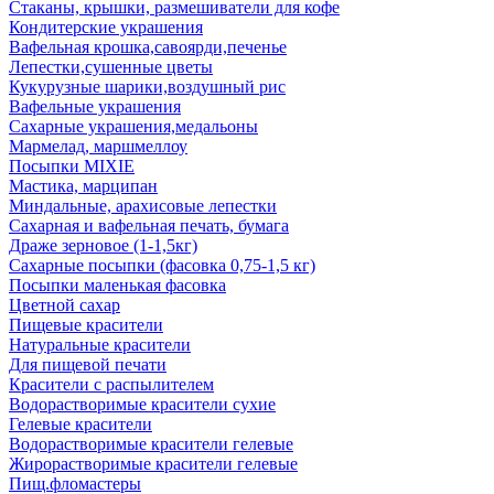
Стаканы, крышки, размешиватели для кофе
Кондитерские украшения
Вафельная крошка,савоярди,печенье
Лепестки,сушенные цветы
Кукурузные шарики,воздушный рис
Вафельные украшения
Сахарные украшения,медальоны
Мармелад, маршмеллоу
Посыпки MIXIE
Мастика, марципан
Миндальные, арахисовые лепестки
Сахарная и вафельная печать, бумага
Драже зерновое (1-1,5кг)
Сахарные посыпки (фасовка 0,75-1,5 кг)
Посыпки маленькая фасовка
Цветной сахар
Пищевые красители
Натуральные красители
Для пищевой печати
Красители с распылителем
Водорастворимые красители сухие
Гелевые красители
Водорастворимые красители гелевые
Жирорастворимые красители гелевые
Пищ.фломастеры