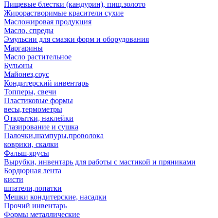
Пищевые блестки (кандурин), пищ.золото
Жирорастворимые красители сухие
Масложировая продукция
Масло, спреды
Эмульсии для смазки форм и оборудования
Маргарины
Масло растительное
Бульоны
Майонез,соус
Кондитерский инвентарь
Топперы, свечи
Пластиковые формы
весы,термометры
Открытки, наклейки
Глазирование и сушка
Палочки,шампуры,проволока
коврики, скалки
Фальш-ярусы
Вырубки, инвентарь для работы с мастикой и пряниками
Бордюрная лента
кисти
шпатели,лопатки
Мешки кондитерские, насадки
Прочий инвентарь
Формы металлические