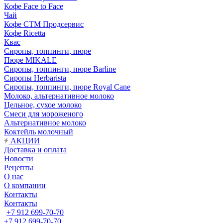
Кофе Face to Face
Чай
Кофе СТМ Продсервис
Кофе Ricetta
Квас
Сиропы, топпинги, пюре
Пюре MIKALE
Сиропы, топпинги, пюре Barline
Сиропы Herbarista
Сиропы, топпинги, пюре Royal Cane
Молоко, альтернативное молоко
Цельное, сухое молоко
Смеси для мороженого
Альтернативное молоко
Коктейль молочный
АКЦИИ
Доставка и оплата
Новости
Рецепты
О нас
О компании
Контакты
Контакты
+7 912 699-70-70
+7 912 699-70-70