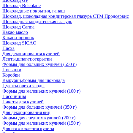
Шоколад GP
Шоколад Belcolade
Шоколадные покрытия, ганаш
Шоколад, шоколадная кондитерская глазурь СТМ Продсервис
Шоколадная кондитерская глазурь
Шоколад Carma
Какао-масло
Какао-порошок
Шоколад SICAO
Пасха
Для декорирования куличей
Ленты,шпагат,открытки
Формы для больших куличей (550 г)
Посыпки
Коробки
Вырубки,формы для шоколада
Цукаты,орехи,ягоды
Формы для маленьких куличей (100 г)
Пасочницы
Пакеты для куличей
Формы для больших куличей (350 г)
Для декорирования яиц
Формы для средних куличей (200 г)
Формы для маленьких куличей (150 г)
Для изготовления кулича