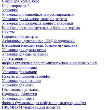
Смеси для крема, безе
Сыр творожный
Упаковка
Упаковка для капкейков и мусс.пирожных
Упаковка для макарон, эклеров,зефира
Упаковка для шоколада, конфет, клубники
Коробки для многоярусных и больших тортов
Пакеты
Порционные десерты
Акриловые, деревянные, ЛХДФ подложки
Бумажный наполнитель, бумажная упаковка
Упаковка для рулета,кекса
Упаковка для еды на вынос
Ленты, шпагат
Формы бумажные под пай-пирог,кексы и крышки к ним
Упаковка для пиццы
Упаковка для канапе
Пакеты для шоколада,конфет
Упаковка для пряников
Упаковка для моти
Пластиковая упаковка
Подложки, салфетки
Упаковка для торта
Формы бумажные для маффинов, эклеров, конфет
ПРЕМИУМ упаковка для десертов