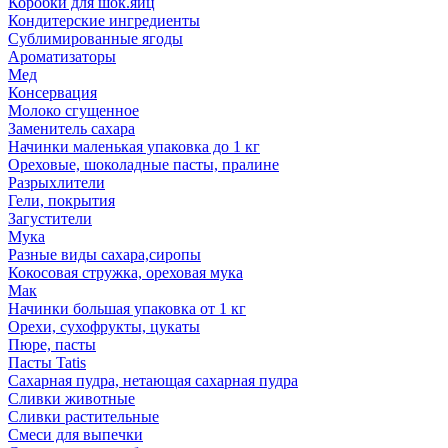
Коробки для шок.яиц
Кондитерские ингредиенты
Сублимированные ягоды
Ароматизаторы
Мед
Консервация
Молоко сгущенное
Заменитель сахара
Начинки маленькая упаковка до 1 кг
Ореховые, шоколадные пасты, пралине
Разрыхлители
Гели, покрытия
Загустители
Мука
Разные виды сахара,сиропы
Кокосовая стружка, ореховая мука
Мак
Начинки большая упаковка от 1 кг
Орехи, сухофрукты, цукаты
Пюре, пасты
Пасты Tatis
Сахарная пудра, нетающая сахарная пудра
Сливки животные
Сливки растительные
Смеси для выпечки