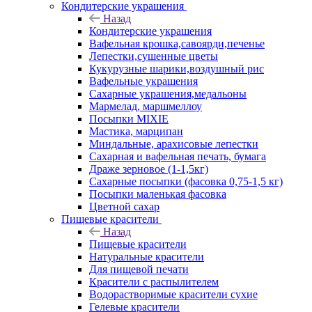
Кондитерские украшения
Назад
Кондитерские украшения
Вафельная крошка,савоярди,печенье
Лепестки,сушенные цветы
Кукурузные шарики,воздушный рис
Вафельные украшения
Сахарные украшения,медальоны
Мармелад, маршмеллоу
Посыпки MIXIE
Мастика, марципан
Миндальные, арахисовые лепестки
Сахарная и вафельная печать, бумага
Драже зерновое (1-1,5кг)
Сахарные посыпки (фасовка 0,75-1,5 кг)
Посыпки маленькая фасовка
Цветной сахар
Пищевые красители
Назад
Пищевые красители
Натуральные красители
Для пищевой печати
Красители с распылителем
Водорастворимые красители сухие
Гелевые красители