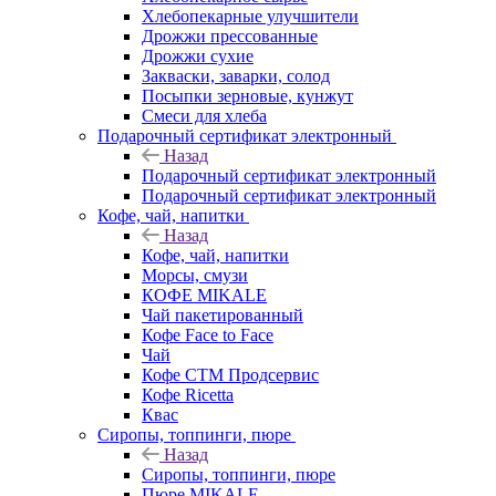
Хлебопекарные улучшители
Дрожжи прессованные
Дрожжи сухие
Закваски, заварки, солод
Посыпки зерновые, кунжут
Смеси для хлеба
Подарочный сертификат электронный
Назад
Подарочный сертификат электронный
Подарочный сертификат электронный
Кофе, чай, напитки
Назад
Кофе, чай, напитки
Морсы, смузи
КОФЕ MIKALE
Чай пакетированный
Кофе Face to Face
Чай
Кофе СТМ Продсервис
Кофе Ricetta
Квас
Сиропы, топпинги, пюре
Назад
Сиропы, топпинги, пюре
Пюре MIKALE