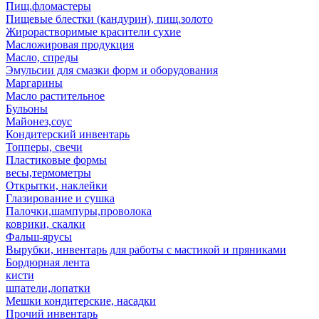
Пищ.фломастеры
Пищевые блестки (кандурин), пищ.золото
Жирорастворимые красители сухие
Масложировая продукция
Масло, спреды
Эмульсии для смазки форм и оборудования
Маргарины
Масло растительное
Бульоны
Майонез,соус
Кондитерский инвентарь
Топперы, свечи
Пластиковые формы
весы,термометры
Открытки, наклейки
Глазирование и сушка
Палочки,шампуры,проволока
коврики, скалки
Фальш-ярусы
Вырубки, инвентарь для работы с мастикой и пряниками
Бордюрная лента
кисти
шпатели,лопатки
Мешки кондитерские, насадки
Прочий инвентарь