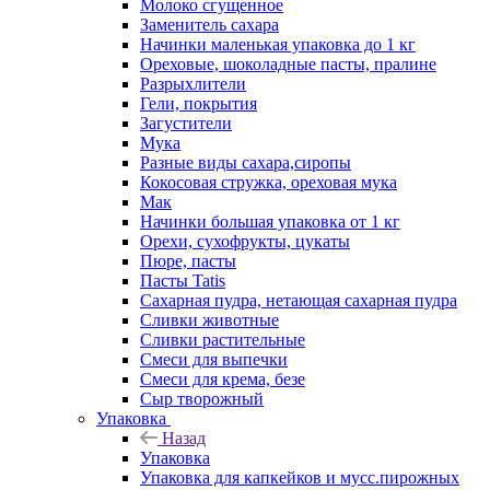
Молоко сгущенное
Заменитель сахара
Начинки маленькая упаковка до 1 кг
Ореховые, шоколадные пасты, пралине
Разрыхлители
Гели, покрытия
Загустители
Мука
Разные виды сахара,сиропы
Кокосовая стружка, ореховая мука
Мак
Начинки большая упаковка от 1 кг
Орехи, сухофрукты, цукаты
Пюре, пасты
Пасты Tatis
Сахарная пудра, нетающая сахарная пудра
Сливки животные
Сливки растительные
Смеси для выпечки
Смеси для крема, безе
Сыр творожный
Упаковка
Назад
Упаковка
Упаковка для капкейков и мусс.пирожных