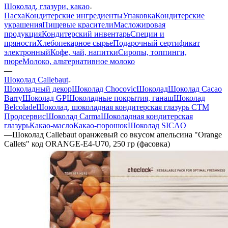
Шоколад, глазури, какао
Пасха
Кондитерские ингредиенты
Упаковка
Кондитерские
украшения
Пищевые красители
Масложировая
продукция
Кондитерский инвентарь
Специи и
пряности
Хлебопекарное сырье
Подарочный сертификат
электронный
Кофе, чай, напитки
Сиропы, топпинги,
пюре
Молоко, альтернативное молоко
—
Шоколад Callebaut
Шоколадный декор
Шоколад Chocovic
Шоколад
Шоколад Cacao
Barry
Шоколад GP
Шоколадные покрытия, ганаш
Шоколад
Belcolade
Шоколад, шоколадная кондитерская глазурь СТМ
Продсервис
Шоколад Carma
Шоколадная кондитерская
глазурь
Какао-масло
Какао-порошок
Шоколад SICAO
—
Шоколад Callebaut оранжевый со вкусом апельсина "Orange
Callets" код ORANGE-E4-U70, 250 гр (фасовка)