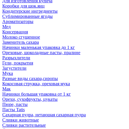
Для изготовления кулича
Коробки для шок.яиц
Кондитерские ингредиенты
Сублимированные ягоды
Ароматизаторы
Мед
Консервация
Молоко сгущенное
Заменитель сахара
Начинки маленькая упаковка до 1 кг
Ореховые, шоколадные пасты, пралине
Разрыхлители
Гели, покрытия
Загустители
Мука
Разные виды сахара,сиропы
Кокосовая стружка, ореховая мука
Мак
Начинки большая упаковка от 1 кг
Орехи, сухофрукты, цукаты
Пюре, пасты
Пасты Tatis
Сахарная пудра, нетающая сахарная пудра
Сливки животные
Сливки растительные