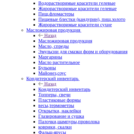
Водорастворимые красители гелевые
Жирорастворимые красители гелевые
Пищ.фломастеры
Пищевые блестки (кандурин), пищ.золото
Жирорастворимые красители сухие
Масложировая продукция
Назад
Масложировая продукция
Масло, спреды
Эмульсии для смазки форм и оборудования
Маргарины
Масло растительное
Бульоны
Майонез,соус
Кондитерский инвентарь
Назад
Кондитерский инвентарь
Топперы, свечи
Пластиковые формы
весы,термометры
Открытки, наклейки
Глазирование и сушка
Палочки,шампуры,проволока
коврики, скалки
Фальш-ярусы