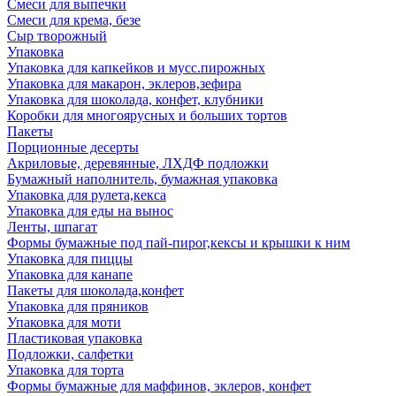
Смеси для выпечки
Смеси для крема, безе
Сыр творожный
Упаковка
Упаковка для капкейков и мусс.пирожных
Упаковка для макарон, эклеров,зефира
Упаковка для шоколада, конфет, клубники
Коробки для многоярусных и больших тортов
Пакеты
Порционные десерты
Акриловые, деревянные, ЛХДФ подложки
Бумажный наполнитель, бумажная упаковка
Упаковка для рулета,кекса
Упаковка для еды на вынос
Ленты, шпагат
Формы бумажные под пай-пирог,кексы и крышки к ним
Упаковка для пиццы
Упаковка для канапе
Пакеты для шоколада,конфет
Упаковка для пряников
Упаковка для моти
Пластиковая упаковка
Подложки, салфетки
Упаковка для торта
Формы бумажные для маффинов, эклеров, конфет