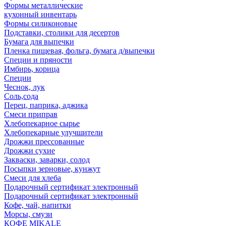
Формы металлические
кухонный инвентарь
Формы силиконовые
Подставки, столики для десертов
Бумага для выпечки
Пленка пищевая, фольга, бумага д/выпечки
Специи и пряности
Имбирь, корица
Специи
Чеснок, лук
Соль,сода
Перец, паприка, аджика
Смеси приправ
Хлебопекарное сырье
Хлебопекарные улучшители
Дрожжи прессованные
Дрожжи сухие
Закваски, заварки, солод
Посыпки зерновые, кунжут
Смеси для хлеба
Подарочный сертификат электронный
Подарочный сертификат электронный
Кофе, чай, напитки
Морсы, смузи
КОФЕ MIKALE