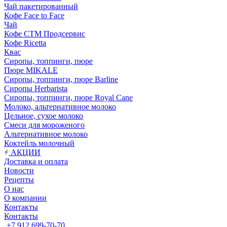
Чай пакетированный
Кофе Face to Face
Чай
Кофе СТМ Продсервис
Кофе Ricetta
Квас
Сиропы, топпинги, пюре
Пюре MIKALE
Сиропы, топпинги, пюре Barline
Сиропы Herbarista
Сиропы, топпинги, пюре Royal Cane
Молоко, альтернативное молоко
Цельное, сухое молоко
Смеси для мороженого
Альтернативное молоко
Коктейль молочный
АКЦИИ
Доставка и оплата
Новости
Рецепты
О нас
О компании
Контакты
Контакты
+7 912 699-70-70