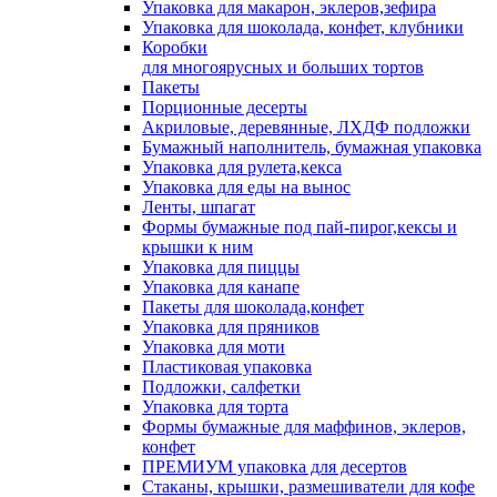
Упаковка для макарон, эклеров,зефира
Упаковка для шоколада, конфет, клубники
Коробки
для многоярусных и больших тортов
Пакеты
Порционные десерты
Акриловые, деревянные, ЛХДФ подложки
Бумажный наполнитель, бумажная упаковка
Упаковка для рулета,кекса
Упаковка для еды на вынос
Ленты, шпагат
Формы бумажные под пай-пирог,кексы и
крышки к ним
Упаковка для пиццы
Упаковка для канапе
Пакеты для шоколада,конфет
Упаковка для пряников
Упаковка для моти
Пластиковая упаковка
Подложки, салфетки
Упаковка для торта
Формы бумажные для маффинов, эклеров,
конфет
ПРЕМИУМ упаковка для десертов
Стаканы, крышки, размешиватели для кофе