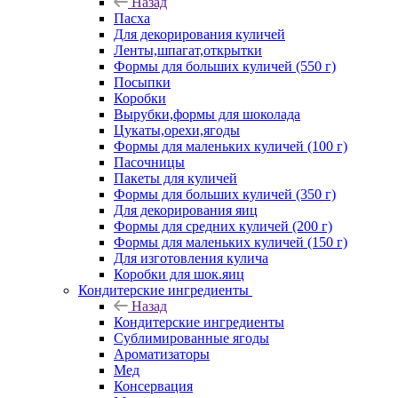
Назад
Пасха
Для декорирования куличей
Ленты,шпагат,открытки
Формы для больших куличей (550 г)
Посыпки
Коробки
Вырубки,формы для шоколада
Цукаты,орехи,ягоды
Формы для маленьких куличей (100 г)
Пасочницы
Пакеты для куличей
Формы для больших куличей (350 г)
Для декорирования яиц
Формы для средних куличей (200 г)
Формы для маленьких куличей (150 г)
Для изготовления кулича
Коробки для шок.яиц
Кондитерские ингредиенты
Назад
Кондитерские ингредиенты
Сублимированные ягоды
Ароматизаторы
Мед
Консервация