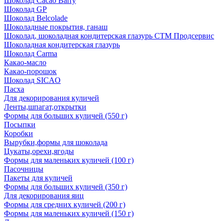
Шоколад Cacao Barry
Шоколад GP
Шоколад Belcolade
Шоколадные покрытия, ганаш
Шоколад, шоколадная кондитерская глазурь СТМ Продсервис
Шоколадная кондитерская глазурь
Шоколад Carma
Какао-масло
Какао-порошок
Шоколад SICAO
Пасха
Для декорирования куличей
Ленты,шпагат,открытки
Формы для больших куличей (550 г)
Посыпки
Коробки
Вырубки,формы для шоколада
Цукаты,орехи,ягоды
Формы для маленьких куличей (100 г)
Пасочницы
Пакеты для куличей
Формы для больших куличей (350 г)
Для декорирования яиц
Формы для средних куличей (200 г)
Формы для маленьких куличей (150 г)