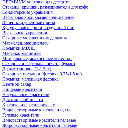
ПРЕМИУМ упаковка для десертов
Стаканы, крышки, размешиватели для кофе
Кондитерские украшения
Вафельная крошка,савоярди,печенье
Лепестки,сушенные цветы
Кукурузные шарики,воздушный рис
Вафельные украшения
Сахарные украшения,медальоны
Мармелад, маршмеллоу
Посыпки MIXIE
Мастика, марципан
Миндальные, арахисовые лепестки
Сахарная и вафельная печать, бумага
Драже зерновое (1-1,5кг)
Сахарные посыпки (фасовка 0,75-1,5 кг)
Посыпки маленькая фасовка
Цветной сахар
Пищевые красители
Натуральные красители
Для пищевой печати
Красители с распылителем
Водорастворимые красители сухие
Гелевые красители
Водорастворимые красители гелевые
Жирорастворимые красители гелевые