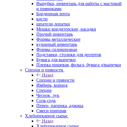
Вырубки, инвентарь для работы с мастикой
и пряниками
Бордюрная лента
кисти
шпатели,лопатки
Мешки кондитерские, насадки
Прочий инвентарь
Формы металлические
кухонный инвентарь
Формы силиконовые
Подставки, столики для десертов
Бумага для выпечки
Пленка пищевая, фольга, бумага д/выпечки
Специи и пряности
Назад
Специи и пряности
Имбирь, корица
Специи
Чеснок, лук
Соль,сода
Перец, паприка, аджика
Смеси приправ
Хлебопекарное сырье
Назад
Хлебопекарное сырье