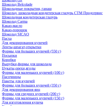
Шоколад GP
Шоколад Belcolade
Шоколадные покрытия, ганаш
Шоколад, шоколадная кондитерская глазурь СТМ Продсервис
Шоколадная кондитерская глазурь
Шоколад Carma
Какао-масло
Какао-порошок
Шоколад SICAO
Пасха
Для декорирования куличей
Ленты,шпагат,открытки
Формы для больших куличей (550 г)
Посыпки
Коробки
Вырубки,формы для шоколада
Цукаты,орехи,ягоды
Формы для маленьких куличей (100 г)
Пасочницы
Пакеты для куличей
Формы для больших куличей (350 г)
Для декорирования яиц
Формы для средних куличей (200 г)
Формы для маленьких куличей (150 г)
Для изготовления кулича