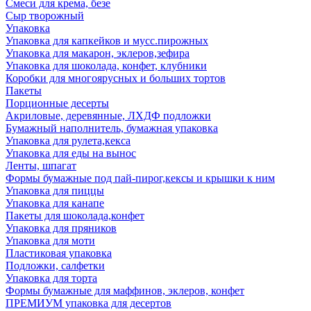
Смеси для крема, безе
Сыр творожный
Упаковка
Упаковка для капкейков и мусс.пирожных
Упаковка для макарон, эклеров,зефира
Упаковка для шоколада, конфет, клубники
Коробки для многоярусных и больших тортов
Пакеты
Порционные десерты
Акриловые, деревянные, ЛХДФ подложки
Бумажный наполнитель, бумажная упаковка
Упаковка для рулета,кекса
Упаковка для еды на вынос
Ленты, шпагат
Формы бумажные под пай-пирог,кексы и крышки к ним
Упаковка для пиццы
Упаковка для канапе
Пакеты для шоколада,конфет
Упаковка для пряников
Упаковка для моти
Пластиковая упаковка
Подложки, салфетки
Упаковка для торта
Формы бумажные для маффинов, эклеров, конфет
ПРЕМИУМ упаковка для десертов