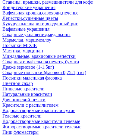
Стаканы, крышки, размешиватели для кофе
Кондитерские украшения
Вафельная крошка,савоярди,печенье
Лепестки,сушенные цветы
Кукурузные шарики,воздушный рис
Вафельные украшения
Сахарные украшения,медальоны
Мармелад, маршмеллоу
Посыпки MIXIE
Мастика, марципан
Миндальные, арахисовые лепестки
Сахарная и вафельная печать, бумага
Драже зерновое (1-1,5кг)
Сахарные посыпки (фасовка 0,75-1,5 кг)
Посыпки маленькая фасовка
Цветной сахар
Пищевые красители
Натуральные красители
Для пищевой печати
Красители с распылителем
Водорастворимые красители сухие
Гелевые красители
Водорастворимые красители гелевые
Жирорастворимые красители гелевые
Пищ.фломастеры