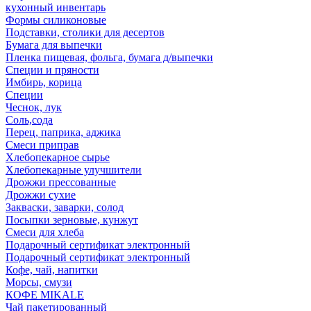
кухонный инвентарь
Формы силиконовые
Подставки, столики для десертов
Бумага для выпечки
Пленка пищевая, фольга, бумага д/выпечки
Специи и пряности
Имбирь, корица
Специи
Чеснок, лук
Соль,сода
Перец, паприка, аджика
Смеси приправ
Хлебопекарное сырье
Хлебопекарные улучшители
Дрожжи прессованные
Дрожжи сухие
Закваски, заварки, солод
Посыпки зерновые, кунжут
Смеси для хлеба
Подарочный сертификат электронный
Подарочный сертификат электронный
Кофе, чай, напитки
Морсы, смузи
КОФЕ MIKALE
Чай пакетированный