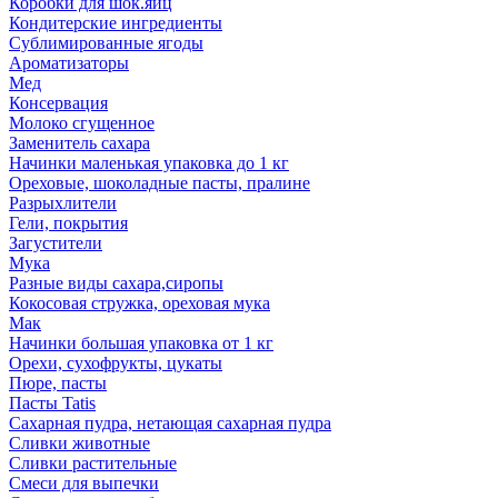
Коробки для шок.яиц
Кондитерские ингредиенты
Сублимированные ягоды
Ароматизаторы
Мед
Консервация
Молоко сгущенное
Заменитель сахара
Начинки маленькая упаковка до 1 кг
Ореховые, шоколадные пасты, пралине
Разрыхлители
Гели, покрытия
Загустители
Мука
Разные виды сахара,сиропы
Кокосовая стружка, ореховая мука
Мак
Начинки большая упаковка от 1 кг
Орехи, сухофрукты, цукаты
Пюре, пасты
Пасты Tatis
Сахарная пудра, нетающая сахарная пудра
Сливки животные
Сливки растительные
Смеси для выпечки