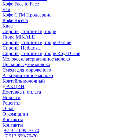
Кофе Face to Face
Чай
Кофе СТМ Продсервис
Кофе Ricetta
Квас
Сиропы, топпинги, пюре
Пюре MIKALE
Сиропы, топпинги, пюре Barline
Сиропы Herbarista
Сиропы, топпинги, пюре Royal Cane
Молоко, альтернативное молоко
Цельное, сухое молоко
Смеси для мороженого
Альтернативное молоко
Коктейль молочный
АКЦИИ
Доставка и оплата
Новости
Рецепты
О нас
О компании
Контакты
Контакты
+7 912 699-70-70
+7 912 699-70-70