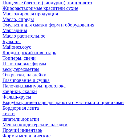
Пищевые блестки (кандурин), пищ.золото
Жирорастворимые красители сухие
Масложировая продукция
Масло, спреды
Эмульсии для смазки форм и оборудования
Маргарины
Масло растительное
Бульоны
Майонез,соус
Кондитерский инвентарь
Топперы, свечи
Пластиковые формы
весы,термометры
Открытки, наклейки
Глазирование и сушка
Палочки,шампуры,проволока
коврики, скалки
Фальш-ярусы
Вырубки, инвентарь для работы с мастикой и пряниками
Бордюрная лента
кисти
шпатели,лопатки
Мешки кондитерские, насадки
Прочий инвентарь
Формы металлические