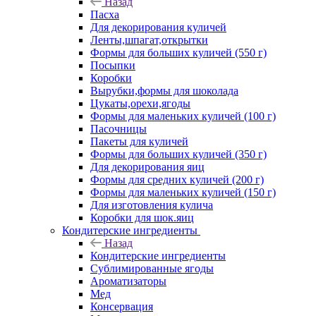
Назад
Пасха
Для декорирования куличей
Ленты,шпагат,открытки
Формы для больших куличей (550 г)
Посыпки
Коробки
Вырубки,формы для шоколада
Цукаты,орехи,ягоды
Формы для маленьких куличей (100 г)
Пасочницы
Пакеты для куличей
Формы для больших куличей (350 г)
Для декорирования яиц
Формы для средних куличей (200 г)
Формы для маленьких куличей (150 г)
Для изготовления кулича
Коробки для шок.яиц
Кондитерские ингредиенты
Назад
Кондитерские ингредиенты
Сублимированные ягоды
Ароматизаторы
Мед
Консервация