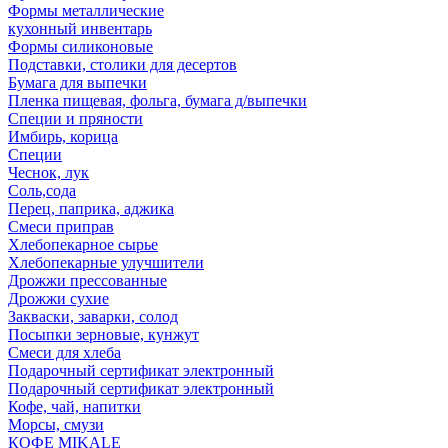
Формы металлические
кухонный инвентарь
Формы силиконовые
Подставки, столики для десертов
Бумага для выпечки
Пленка пищевая, фольга, бумага д/выпечки
Специи и пряности
Имбирь, корица
Специи
Чеснок, лук
Соль,сода
Перец, паприка, аджика
Смеси приправ
Хлебопекарное сырье
Хлебопекарные улучшители
Дрожжи прессованные
Дрожжи сухие
Закваски, заварки, солод
Посыпки зерновые, кунжут
Смеси для хлеба
Подарочный сертификат электронный
Подарочный сертификат электронный
Кофе, чай, напитки
Морсы, смузи
КОФЕ MIKALE