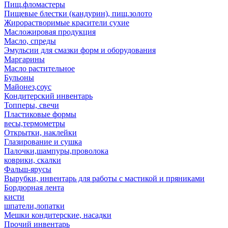
Пищ.фломастеры
Пищевые блестки (кандурин), пищ.золото
Жирорастворимые красители сухие
Масложировая продукция
Масло, спреды
Эмульсии для смазки форм и оборудования
Маргарины
Масло растительное
Бульоны
Майонез,соус
Кондитерский инвентарь
Топперы, свечи
Пластиковые формы
весы,термометры
Открытки, наклейки
Глазирование и сушка
Палочки,шампуры,проволока
коврики, скалки
Фальш-ярусы
Вырубки, инвентарь для работы с мастикой и пряниками
Бордюрная лента
кисти
шпатели,лопатки
Мешки кондитерские, насадки
Прочий инвентарь