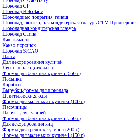
Шоколад Cacao Barry
Шоколад GP
Шоколад Belcolade
Шоколадные покрытия, ганаш
Шоколад, шоколадная кондитерская глазурь СТМ Продсервис
Шоколадная кондитерская глазурь
Шоколад Carma
Какао-масло
Какао-порошок
Шоколад SICAO
Пасха
Для декорирования куличей
Ленты,шпагат,открытки
Формы для больших куличей (550 г)
Посыпки
Коробки
Вырубки,формы для шоколада
Цукаты,орехи,ягоды
Формы для маленьких куличей (100 г)
Пасочницы
Пакеты для куличей
Формы для больших куличей (350 г)
Для декорирования яиц
Формы для средних куличей (200 г)
Формы для маленьких куличей (150 г)