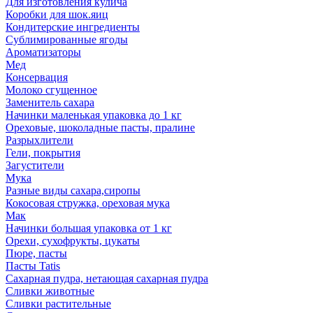
Для изготовления кулича
Коробки для шок.яиц
Кондитерские ингредиенты
Сублимированные ягоды
Ароматизаторы
Мед
Консервация
Молоко сгущенное
Заменитель сахара
Начинки маленькая упаковка до 1 кг
Ореховые, шоколадные пасты, пралине
Разрыхлители
Гели, покрытия
Загустители
Мука
Разные виды сахара,сиропы
Кокосовая стружка, ореховая мука
Мак
Начинки большая упаковка от 1 кг
Орехи, сухофрукты, цукаты
Пюре, пасты
Пасты Tatis
Сахарная пудра, нетающая сахарная пудра
Сливки животные
Сливки растительные