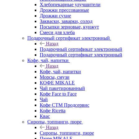
Хлебопекарные улучшители
Дрожжи прессованные
Дрожжи сухие
Закваски, заварки, солод
Посыпки зерновые, кунжут
Смеси для хлеба
Подарочный сертификат электронный
Назад
Подарочный сертификат электронный
Подарочный сертификат электронный
Кофе, чай, напитки
Назад
Кофе, чай, напитки
Морсы, смузи
КОФЕ MIKALE
Чай пакетированный
Кофе Face to Face
Чай
Кофе СТМ Продсервис
Кофе Ricetta
Квас
Сиропы, топпинги, пюре
Назад
Сиропы, топпинги, пюре
Пюре MIKALE