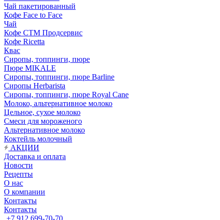
Чай пакетированный
Кофе Face to Face
Чай
Кофе СТМ Продсервис
Кофе Ricetta
Квас
Сиропы, топпинги, пюре
Пюре MIKALE
Сиропы, топпинги, пюре Barline
Сиропы Herbarista
Сиропы, топпинги, пюре Royal Cane
Молоко, альтернативное молоко
Цельное, сухое молоко
Смеси для мороженого
Альтернативное молоко
Коктейль молочный
АКЦИИ
Доставка и оплата
Новости
Рецепты
О нас
О компании
Контакты
Контакты
+7 912 699-70-70