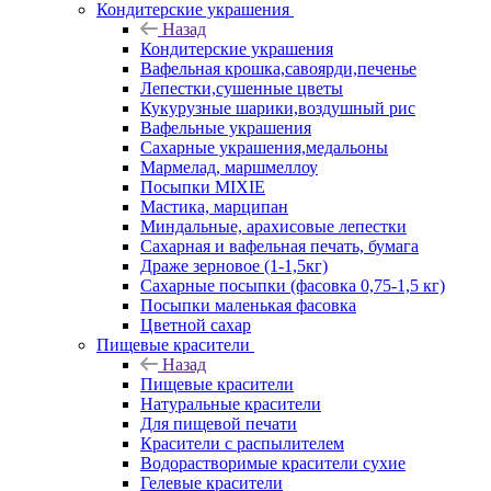
Кондитерские украшения
Назад
Кондитерские украшения
Вафельная крошка,савоярди,печенье
Лепестки,сушенные цветы
Кукурузные шарики,воздушный рис
Вафельные украшения
Сахарные украшения,медальоны
Мармелад, маршмеллоу
Посыпки MIXIE
Мастика, марципан
Миндальные, арахисовые лепестки
Сахарная и вафельная печать, бумага
Драже зерновое (1-1,5кг)
Сахарные посыпки (фасовка 0,75-1,5 кг)
Посыпки маленькая фасовка
Цветной сахар
Пищевые красители
Назад
Пищевые красители
Натуральные красители
Для пищевой печати
Красители с распылителем
Водорастворимые красители сухие
Гелевые красители