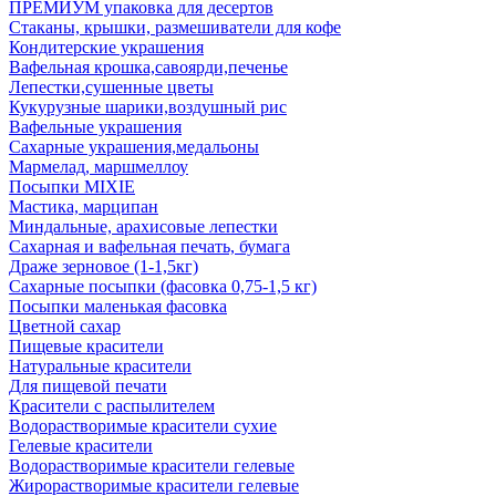
ПРЕМИУМ упаковка для десертов
Стаканы, крышки, размешиватели для кофе
Кондитерские украшения
Вафельная крошка,савоярди,печенье
Лепестки,сушенные цветы
Кукурузные шарики,воздушный рис
Вафельные украшения
Сахарные украшения,медальоны
Мармелад, маршмеллоу
Посыпки MIXIE
Мастика, марципан
Миндальные, арахисовые лепестки
Сахарная и вафельная печать, бумага
Драже зерновое (1-1,5кг)
Сахарные посыпки (фасовка 0,75-1,5 кг)
Посыпки маленькая фасовка
Цветной сахар
Пищевые красители
Натуральные красители
Для пищевой печати
Красители с распылителем
Водорастворимые красители сухие
Гелевые красители
Водорастворимые красители гелевые
Жирорастворимые красители гелевые