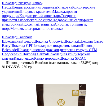
Шоколад, глазури, какао
Пасха
Кондитерские ингредиенты
Упаковка
Кондитерские
украшения
Пищевые красители
Масложировая
продукция
Кондитерский инвентарь
Специи и
пряности
Хлебопекарное сырье
Подарочный сертификат
электронный
Кофе, чай, напитки
Сиропы, топпинги,
пюре
Молоко, альтернативное молоко
—
Шоколад Callebaut
Шоколадный декор
Шоколад Chocovic
Шоколад
Шоколад Cacao
Barry
Шоколад GP
Шоколадные покрытия, ганаш
Шоколад
Belcolade
Шоколад, шоколадная кондитерская глазурь СТМ
Продсервис
Шоколад Carma
Шоколадная кондитерская
глазурь
Какао-масло
Какао-порошок
Шоколад SICAO
—
Шоколад темный Bourbon (нат. ваниль, какао 53,8%) код
811NV-595, 250 гр