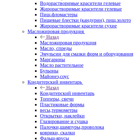
Водорастворимые красители гелевые
Жирорастворимые красители гелевые
Пищ.фломастеры
Пищевые блестки (кандурин), пищ.золото
Жирорастворимые красители сухие
Масложировая продукция
Назад
Масложировая продукция
Масло, спреды
Эмульсии для смазки форм и оборудования
Маргарины
Масло растительное
Бульоны
Майонез,соус
Кондитерский инвентарь
Назад
Кондитерский инвентарь
Топперы, свечи
Пластиковые формы
весы,термометры
Открытки, наклейки
Глазирование и сушка
Палочки,шампуры,проволока
коврики, скалки
Фальш-ярусы