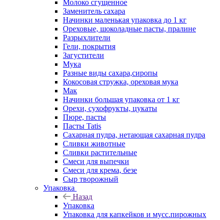
Молоко сгущенное
Заменитель сахара
Начинки маленькая упаковка до 1 кг
Ореховые, шоколадные пасты, пралине
Разрыхлители
Гели, покрытия
Загустители
Мука
Разные виды сахара,сиропы
Кокосовая стружка, ореховая мука
Мак
Начинки большая упаковка от 1 кг
Орехи, сухофрукты, цукаты
Пюре, пасты
Пасты Tatis
Сахарная пудра, нетающая сахарная пудра
Сливки животные
Сливки растительные
Смеси для выпечки
Смеси для крема, безе
Сыр творожный
Упаковка
Назад
Упаковка
Упаковка для капкейков и мусс.пирожных