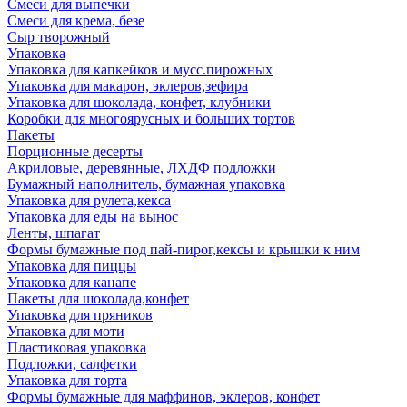
Смеси для выпечки
Смеси для крема, безе
Сыр творожный
Упаковка
Упаковка для капкейков и мусс.пирожных
Упаковка для макарон, эклеров,зефира
Упаковка для шоколада, конфет, клубники
Коробки для многоярусных и больших тортов
Пакеты
Порционные десерты
Акриловые, деревянные, ЛХДФ подложки
Бумажный наполнитель, бумажная упаковка
Упаковка для рулета,кекса
Упаковка для еды на вынос
Ленты, шпагат
Формы бумажные под пай-пирог,кексы и крышки к ним
Упаковка для пиццы
Упаковка для канапе
Пакеты для шоколада,конфет
Упаковка для пряников
Упаковка для моти
Пластиковая упаковка
Подложки, салфетки
Упаковка для торта
Формы бумажные для маффинов, эклеров, конфет