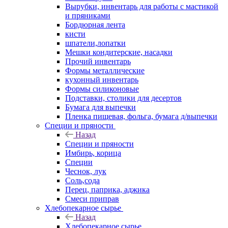
Вырубки, инвентарь для работы с мастикой
и пряниками
Бордюрная лента
кисти
шпатели,лопатки
Мешки кондитерские, насадки
Прочий инвентарь
Формы металлические
кухонный инвентарь
Формы силиконовые
Подставки, столики для десертов
Бумага для выпечки
Пленка пищевая, фольга, бумага д/выпечки
Специи и пряности
Назад
Специи и пряности
Имбирь, корица
Специи
Чеснок, лук
Соль,сода
Перец, паприка, аджика
Смеси приправ
Хлебопекарное сырье
Назад
Хлебопекарное сырье