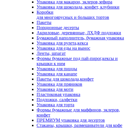
Упаковка для макарон, эклеров,зефира
Упаковка для шоколада, конфет, клубники
Коробки
для многоярусных и больших тортов
Пакеты
Порционные десерты
Акриловые, деревянные, ЛХДФ подложки
Бумажный наполнитель, бумажная упаковка
Упаковка для рулета,кекса
Упаковка для еды на вынос
Ленты, шпагат
Формы бумажные под пай-пирог,кексы и
крышки к ним
Упаковка для пиццы
Упаковка для канапе
Пакеты для шоколада,конфет
Упаковка для пряников
Упаковка для моти
Пластиковая упаковка
Подложки, салфетки
Упаковка для торта
Формы бумажные для маффинов, эклеров,
конфет
ПРЕМИУМ упаковка для десертов
Стаканы, крышки, размешиватели для кофе