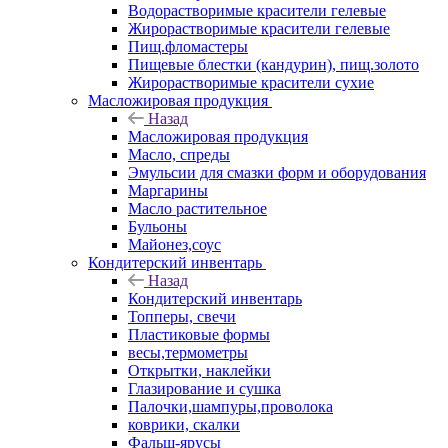
Водорастворимые красители гелевые
Жирорастворимые красители гелевые
Пищ.фломастеры
Пищевые блестки (кандурин), пищ.золото
Жирорастворимые красители сухие
Масложировая продукция
Назад
Масложировая продукция
Масло, спреды
Эмульсии для смазки форм и оборудования
Маргарины
Масло растительное
Бульоны
Майонез,соус
Кондитерский инвентарь
Назад
Кондитерский инвентарь
Топперы, свечи
Пластиковые формы
весы,термометры
Открытки, наклейки
Глазирование и сушка
Палочки,шампуры,проволока
коврики, скалки
Фальш-ярусы