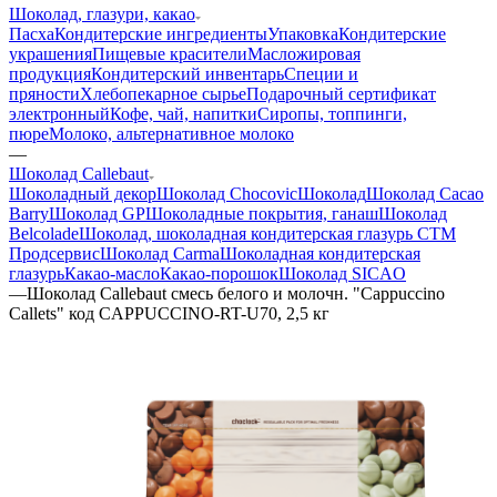
Шоколад, глазури, какао
Пасха
Кондитерские ингредиенты
Упаковка
Кондитерские
украшения
Пищевые красители
Масложировая
продукция
Кондитерский инвентарь
Специи и
пряности
Хлебопекарное сырье
Подарочный сертификат
электронный
Кофе, чай, напитки
Сиропы, топпинги,
пюре
Молоко, альтернативное молоко
—
Шоколад Callebaut
Шоколадный декор
Шоколад Chocovic
Шоколад
Шоколад Cacao
Barry
Шоколад GP
Шоколадные покрытия, ганаш
Шоколад
Belcolade
Шоколад, шоколадная кондитерская глазурь СТМ
Продсервис
Шоколад Carma
Шоколадная кондитерская
глазурь
Какао-масло
Какао-порошок
Шоколад SICAO
—
Шоколад Callebaut смесь белого и молочн. "Cappuccino
Callets" код CAPPUCCINO-RT-U70, 2,5 кг