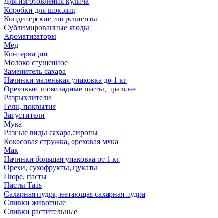
Для изготовления кулича
Коробки для шок.яиц
Кондитерские ингредиенты
Сублимированные ягоды
Ароматизаторы
Мед
Консервация
Молоко сгущенное
Заменитель сахара
Начинки маленькая упаковка до 1 кг
Ореховые, шоколадные пасты, пралине
Разрыхлители
Гели, покрытия
Загустители
Мука
Разные виды сахара,сиропы
Кокосовая стружка, ореховая мука
Мак
Начинки большая упаковка от 1 кг
Орехи, сухофрукты, цукаты
Пюре, пасты
Пасты Tatis
Сахарная пудра, нетающая сахарная пудра
Сливки животные
Сливки растительные