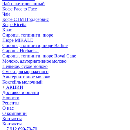
Чай пакетированный
Кофе Face to Face
Чай
Кофе СТМ Продсервис
Кофе Ricetta
Квас
Сиропы, топпинги, пюре
Пюре MIKALE
Сиропы, топпинги, пюре Barline
Сиропы Herbarista
Сиропы, топпинги, пюре Royal Cane
Молоко, альтернативное молоко
Цельное, сухое молоко
Смеси для мороженого
Альтернативное молоко
Коктейль молочный
АКЦИИ
Доставка и оплата
Новости
Рецепты
О нас
О компании
Контакты
Контакты
+7 912 699-70-70