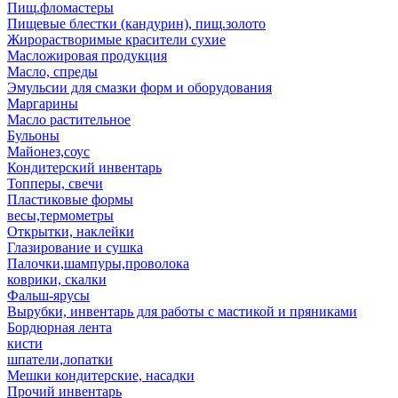
Пищ.фломастеры
Пищевые блестки (кандурин), пищ.золото
Жирорастворимые красители сухие
Масложировая продукция
Масло, спреды
Эмульсии для смазки форм и оборудования
Маргарины
Масло растительное
Бульоны
Майонез,соус
Кондитерский инвентарь
Топперы, свечи
Пластиковые формы
весы,термометры
Открытки, наклейки
Глазирование и сушка
Палочки,шампуры,проволока
коврики, скалки
Фальш-ярусы
Вырубки, инвентарь для работы с мастикой и пряниками
Бордюрная лента
кисти
шпатели,лопатки
Мешки кондитерские, насадки
Прочий инвентарь