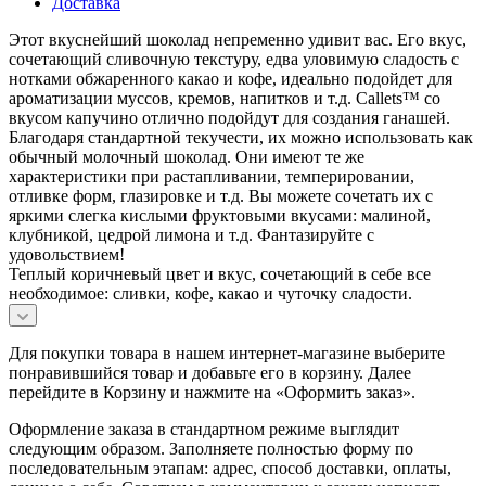
Доставка
Этот вкуснейший шоколад непременно удивит вас. Его вкус,
сочетающий сливочную текстуру, едва уловимую сладость с
нотками обжаренного какао и кофе, идеально подойдет для
ароматизации муссов, кремов, напитков и т.д. Callets™ со
вкусом капучино отлично подойдут для создания ганашей.
Благодаря стандартной текучести, их можно использовать как
обычный молочный шоколад. Они имеют те же
характеристики при растапливании, темперировании,
отливке форм, глазировке и т.д. Вы можете сочетать их с
яркими слегка кислыми фруктовыми вкусами: малиной,
клубникой, цедрой лимона и т.д. Фантазируйте с
удовольствием!
Теплый коричневый цвет и вкус, сочетающий в себе все
необходимое: сливки, кофе, какао и чуточку сладости.
Для покупки товара в нашем интернет-магазине выберите
понравившийся товар и добавьте его в корзину. Далее
перейдите в Корзину и нажмите на «Оформить заказ».
Оформление заказа в стандартном режиме выглядит
следующим образом. Заполняете полностью форму по
последовательным этапам: адрес, способ доставки, оплаты,