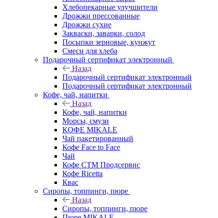
Хлебопекарные улучшители
Дрожжи прессованные
Дрожжи сухие
Закваски, заварки, солод
Посыпки зерновые, кунжут
Смеси для хлеба
Подарочный сертификат электронный
Назад
Подарочный сертификат электронный
Подарочный сертификат электронный
Кофе, чай, напитки
Назад
Кофе, чай, напитки
Морсы, смузи
КОФЕ MIKALE
Чай пакетированный
Кофе Face to Face
Чай
Кофе СТМ Продсервис
Кофе Ricetta
Квас
Сиропы, топпинги, пюре
Назад
Сиропы, топпинги, пюре
Пюре MIKALE