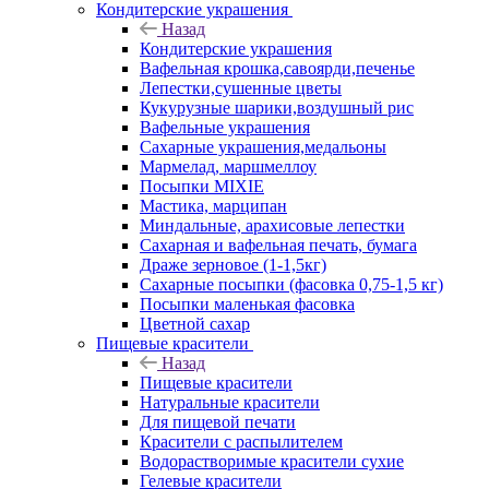
Кондитерские украшения
Назад
Кондитерские украшения
Вафельная крошка,савоярди,печенье
Лепестки,сушенные цветы
Кукурузные шарики,воздушный рис
Вафельные украшения
Сахарные украшения,медальоны
Мармелад, маршмеллоу
Посыпки MIXIE
Мастика, марципан
Миндальные, арахисовые лепестки
Сахарная и вафельная печать, бумага
Драже зерновое (1-1,5кг)
Сахарные посыпки (фасовка 0,75-1,5 кг)
Посыпки маленькая фасовка
Цветной сахар
Пищевые красители
Назад
Пищевые красители
Натуральные красители
Для пищевой печати
Красители с распылителем
Водорастворимые красители сухие
Гелевые красители