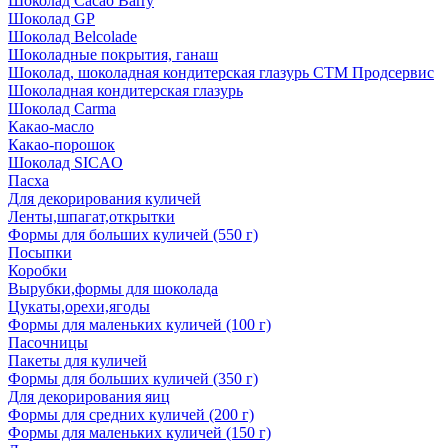
Шоколад Cacao Barry
Шоколад GP
Шоколад Belcolade
Шоколадные покрытия, ганаш
Шоколад, шоколадная кондитерская глазурь СТМ Продсервис
Шоколадная кондитерская глазурь
Шоколад Carma
Какао-масло
Какао-порошок
Шоколад SICAO
Пасха
Для декорирования куличей
Ленты,шпагат,открытки
Формы для больших куличей (550 г)
Посыпки
Коробки
Вырубки,формы для шоколада
Цукаты,орехи,ягоды
Формы для маленьких куличей (100 г)
Пасочницы
Пакеты для куличей
Формы для больших куличей (350 г)
Для декорирования яиц
Формы для средних куличей (200 г)
Формы для маленьких куличей (150 г)