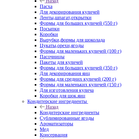
Назад
Пасха
Для декорирования куличей
Ленты,шпагат,открытки
Формы для больших куличей (550 г)
Посыпки
Коробки
Вырубки,формы для шоколада
Цукаты,орехи,ягоды
Формы для маленьких куличей (100 г)
Пасочницы
Пакеты для куличей
Формы для больших куличей (350 г)
Для декорирования яиц
Формы для средних куличей (200 г)
Формы для маленьких куличей (150 г)
Для изготовления кулича
Коробки для шок.яиц
Кондитерские ингредиенты
Назад
Кондитерские ингредиенты
Сублимированные ягоды
Ароматизаторы
Мед
Консервация