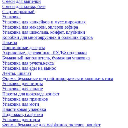
Смеси для выпечки
Смеси для крема, безе
Сыр творожный
Упаковка
Упаковка для капкейков и мусс.пирожных
Упаковка для макарон, эклеров,зефира
Упаковка для шоколада, конфет, клубники
Коробки для многоярусных и больших тортов
Пакеты
Порционные десерты
Акриловые, деревянные, ЛХДФ подложки
Бумажный наполнитель, бумажная упаковка
Упаковка для рулета,кекса
Упаковка для еды на вынос
Ленты, шпагат
Формы бумажные под пай-пирог,кексы и крышки к ним
Упаковка для пиццы
Упаковка для канапе
Пакеты для шоколада,конфет
Упаковка для пряников
Упаковка для моти
Пластиковая упаковка
Подложки, салфетки
Упаковка для торта
Формы бумажные для маффинов, эклеров, конфет