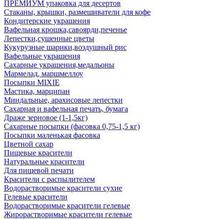
ПРЕМИУМ упаковка для десертов
Стаканы, крышки, размешиватели для кофе
Кондитерские украшения
Вафельная крошка,савоярди,печенье
Лепестки,сушенные цветы
Кукурузные шарики,воздушный рис
Вафельные украшения
Сахарные украшения,медальоны
Мармелад, маршмеллоу
Посыпки MIXIE
Мастика, марципан
Миндальные, арахисовые лепестки
Сахарная и вафельная печать, бумага
Драже зерновое (1-1,5кг)
Сахарные посыпки (фасовка 0,75-1,5 кг)
Посыпки маленькая фасовка
Цветной сахар
Пищевые красители
Натуральные красители
Для пищевой печати
Красители с распылителем
Водорастворимые красители сухие
Гелевые красители
Водорастворимые красители гелевые
Жирорастворимые красители гелевые