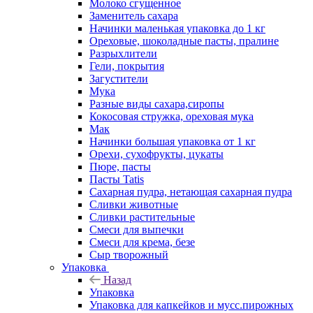
Молоко сгущенное
Заменитель сахара
Начинки маленькая упаковка до 1 кг
Ореховые, шоколадные пасты, пралине
Разрыхлители
Гели, покрытия
Загустители
Мука
Разные виды сахара,сиропы
Кокосовая стружка, ореховая мука
Мак
Начинки большая упаковка от 1 кг
Орехи, сухофрукты, цукаты
Пюре, пасты
Пасты Tatis
Сахарная пудра, нетающая сахарная пудра
Сливки животные
Сливки растительные
Смеси для выпечки
Смеси для крема, безе
Сыр творожный
Упаковка
Назад
Упаковка
Упаковка для капкейков и мусс.пирожных