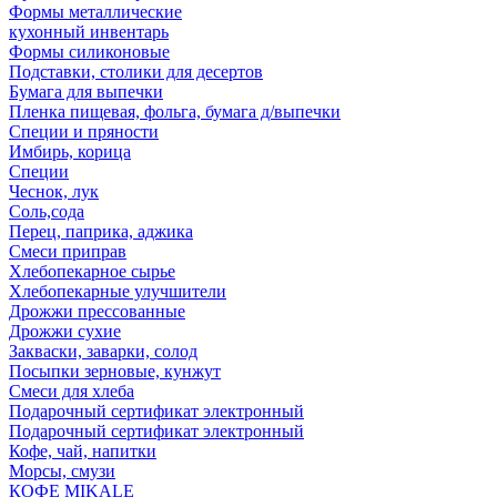
Формы металлические
кухонный инвентарь
Формы силиконовые
Подставки, столики для десертов
Бумага для выпечки
Пленка пищевая, фольга, бумага д/выпечки
Специи и пряности
Имбирь, корица
Специи
Чеснок, лук
Соль,сода
Перец, паприка, аджика
Смеси приправ
Хлебопекарное сырье
Хлебопекарные улучшители
Дрожжи прессованные
Дрожжи сухие
Закваски, заварки, солод
Посыпки зерновые, кунжут
Смеси для хлеба
Подарочный сертификат электронный
Подарочный сертификат электронный
Кофе, чай, напитки
Морсы, смузи
КОФЕ MIKALE