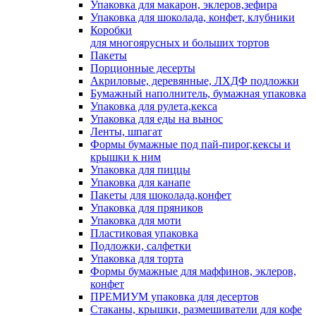
Упаковка для макарон, эклеров,зефира
Упаковка для шоколада, конфет, клубники
Коробки
для многоярусных и больших тортов
Пакеты
Порционные десерты
Акриловые, деревянные, ЛХДФ подложки
Бумажный наполнитель, бумажная упаковка
Упаковка для рулета,кекса
Упаковка для еды на вынос
Ленты, шпагат
Формы бумажные под пай-пирог,кексы и
крышки к ним
Упаковка для пиццы
Упаковка для канапе
Пакеты для шоколада,конфет
Упаковка для пряников
Упаковка для моти
Пластиковая упаковка
Подложки, салфетки
Упаковка для торта
Формы бумажные для маффинов, эклеров,
конфет
ПРЕМИУМ упаковка для десертов
Стаканы, крышки, размешиватели для кофе