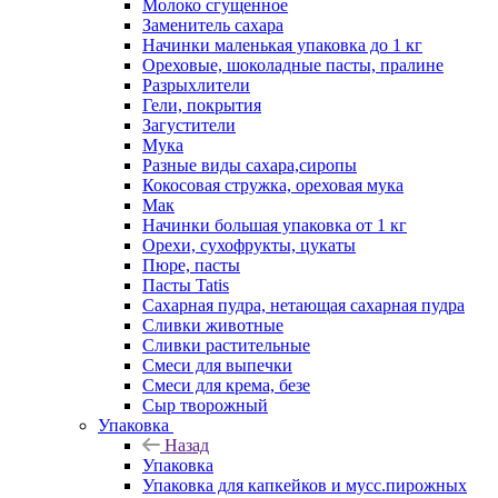
Молоко сгущенное
Заменитель сахара
Начинки маленькая упаковка до 1 кг
Ореховые, шоколадные пасты, пралине
Разрыхлители
Гели, покрытия
Загустители
Мука
Разные виды сахара,сиропы
Кокосовая стружка, ореховая мука
Мак
Начинки большая упаковка от 1 кг
Орехи, сухофрукты, цукаты
Пюре, пасты
Пасты Tatis
Сахарная пудра, нетающая сахарная пудра
Сливки животные
Сливки растительные
Смеси для выпечки
Смеси для крема, безе
Сыр творожный
Упаковка
Назад
Упаковка
Упаковка для капкейков и мусс.пирожных