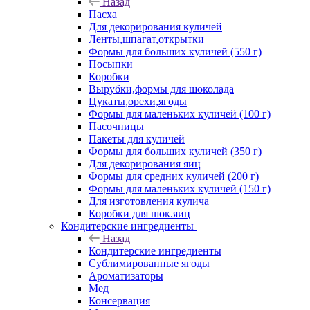
Назад
Пасха
Для декорирования куличей
Ленты,шпагат,открытки
Формы для больших куличей (550 г)
Посыпки
Коробки
Вырубки,формы для шоколада
Цукаты,орехи,ягоды
Формы для маленьких куличей (100 г)
Пасочницы
Пакеты для куличей
Формы для больших куличей (350 г)
Для декорирования яиц
Формы для средних куличей (200 г)
Формы для маленьких куличей (150 г)
Для изготовления кулича
Коробки для шок.яиц
Кондитерские ингредиенты
Назад
Кондитерские ингредиенты
Сублимированные ягоды
Ароматизаторы
Мед
Консервация