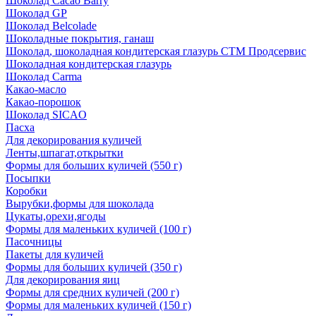
Шоколад Cacao Barry
Шоколад GP
Шоколад Belcolade
Шоколадные покрытия, ганаш
Шоколад, шоколадная кондитерская глазурь СТМ Продсервис
Шоколадная кондитерская глазурь
Шоколад Carma
Какао-масло
Какао-порошок
Шоколад SICAO
Пасха
Для декорирования куличей
Ленты,шпагат,открытки
Формы для больших куличей (550 г)
Посыпки
Коробки
Вырубки,формы для шоколада
Цукаты,орехи,ягоды
Формы для маленьких куличей (100 г)
Пасочницы
Пакеты для куличей
Формы для больших куличей (350 г)
Для декорирования яиц
Формы для средних куличей (200 г)
Формы для маленьких куличей (150 г)