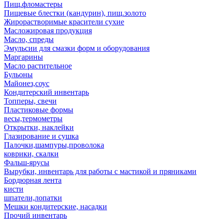
Пищ.фломастеры
Пищевые блестки (кандурин), пищ.золото
Жирорастворимые красители сухие
Масложировая продукция
Масло, спреды
Эмульсии для смазки форм и оборудования
Маргарины
Масло растительное
Бульоны
Майонез,соус
Кондитерский инвентарь
Топперы, свечи
Пластиковые формы
весы,термометры
Открытки, наклейки
Глазирование и сушка
Палочки,шампуры,проволока
коврики, скалки
Фальш-ярусы
Вырубки, инвентарь для работы с мастикой и пряниками
Бордюрная лента
кисти
шпатели,лопатки
Мешки кондитерские, насадки
Прочий инвентарь