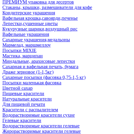
ПРЕМИУМ упаковка для десертов
Стаканы, крышки, размешиватели для кофе
Кондитерские украшения
Вафельная крошка,савоярди,печенье
Лепестки,сушенные цветы
Кукурузные шарики,воздушный рис
Вафельные украшения
Сахарные украшения,медальоны
Мармелад, маршмеллоу
Посыпки MIXIE
Мастика, марципан
Миндальные, арахисовые лепестки
Сахарная и вафельная печать, бумага
Драже зерновое (1-1,5кг)
Сахарные посыпки (фасовка 0,75-1,5 кг)
Посыпки маленькая фасовка
Цветной сахар
Пищевые красители
Натуральные красители
Для пищевой печати
Красители с распылителем
Водорастворимые красители сухие
Гелевые красители
Водорастворимые красители гелевые
Жирорастворимые красители гелевые