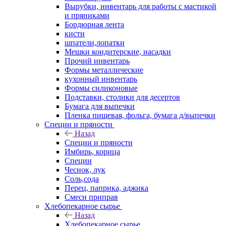
Вырубки, инвентарь для работы с мастикой
и пряниками
Бордюрная лента
кисти
шпатели,лопатки
Мешки кондитерские, насадки
Прочий инвентарь
Формы металлические
кухонный инвентарь
Формы силиконовые
Подставки, столики для десертов
Бумага для выпечки
Пленка пищевая, фольга, бумага д/выпечки
Специи и пряности
Назад
Специи и пряности
Имбирь, корица
Специи
Чеснок, лук
Соль,сода
Перец, паприка, аджика
Смеси приправ
Хлебопекарное сырье
Назад
Хлебопекарное сырье