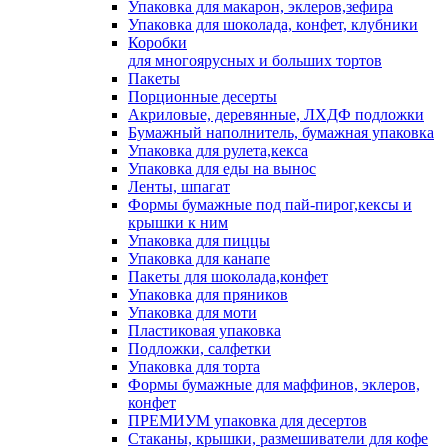
Упаковка для макарон, эклеров,зефира
Упаковка для шоколада, конфет, клубники
Коробки
для многоярусных и больших тортов
Пакеты
Порционные десерты
Акриловые, деревянные, ЛХДФ подложки
Бумажный наполнитель, бумажная упаковка
Упаковка для рулета,кекса
Упаковка для еды на вынос
Ленты, шпагат
Формы бумажные под пай-пирог,кексы и
крышки к ним
Упаковка для пиццы
Упаковка для канапе
Пакеты для шоколада,конфет
Упаковка для пряников
Упаковка для моти
Пластиковая упаковка
Подложки, салфетки
Упаковка для торта
Формы бумажные для маффинов, эклеров,
конфет
ПРЕМИУМ упаковка для десертов
Стаканы, крышки, размешиватели для кофе