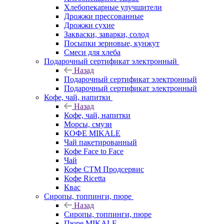
Хлебопекарные улучшители
Дрожжи прессованные
Дрожжи сухие
Закваски, заварки, солод
Посыпки зерновые, кунжут
Смеси для хлеба
Подарочный сертификат электронный
Назад
Подарочный сертификат электронный
Подарочный сертификат электронный
Кофе, чай, напитки
Назад
Кофе, чай, напитки
Морсы, смузи
КОФЕ MIKALE
Чай пакетированный
Кофе Face to Face
Чай
Кофе СТМ Продсервис
Кофе Ricetta
Квас
Сиропы, топпинги, пюре
Назад
Сиропы, топпинги, пюре
Пюре MIKALE