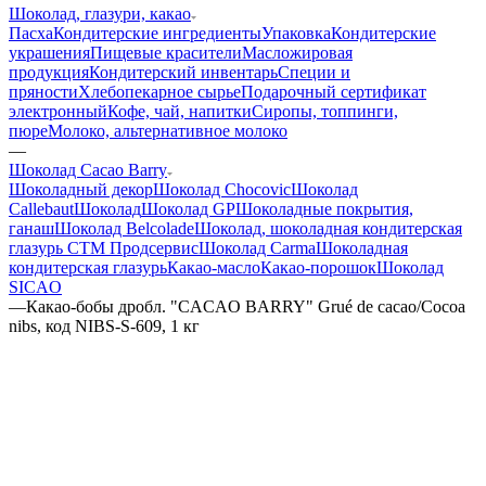
Шоколад, глазури, какао
Пасха
Кондитерские ингредиенты
Упаковка
Кондитерские
украшения
Пищевые красители
Масложировая
продукция
Кондитерский инвентарь
Специи и
пряности
Хлебопекарное сырье
Подарочный сертификат
электронный
Кофе, чай, напитки
Сиропы, топпинги,
пюре
Молоко, альтернативное молоко
—
Шоколад Cacao Barry
Шоколадный декор
Шоколад Chocovic
Шоколад
Callebaut
Шоколад
Шоколад GP
Шоколадные покрытия,
ганаш
Шоколад Belcolade
Шоколад, шоколадная кондитерская
глазурь СТМ Продсервис
Шоколад Carma
Шоколадная
кондитерская глазурь
Какао-масло
Какао-порошок
Шоколад
SICAO
—
Какао-бобы дробл. "CACAO BARRY" Grué de cacao/Cocoa
nibs, код NIBS-S-609, 1 кг