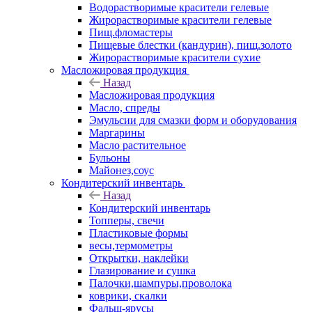
Водорастворимые красители гелевые
Жирорастворимые красители гелевые
Пищ.фломастеры
Пищевые блестки (кандурин), пищ.золото
Жирорастворимые красители сухие
Масложировая продукция
Назад
Масложировая продукция
Масло, спреды
Эмульсии для смазки форм и оборудования
Маргарины
Масло растительное
Бульоны
Майонез,соус
Кондитерский инвентарь
Назад
Кондитерский инвентарь
Топперы, свечи
Пластиковые формы
весы,термометры
Открытки, наклейки
Глазирование и сушка
Палочки,шампуры,проволока
коврики, скалки
Фальш-ярусы