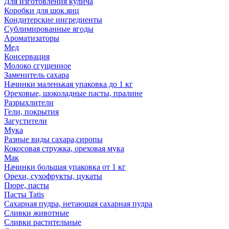
Для изготовления кулича
Коробки для шок.яиц
Кондитерские ингредиенты
Сублимированные ягоды
Ароматизаторы
Мед
Консервация
Молоко сгущенное
Заменитель сахара
Начинки маленькая упаковка до 1 кг
Ореховые, шоколадные пасты, пралине
Разрыхлители
Гели, покрытия
Загустители
Мука
Разные виды сахара,сиропы
Кокосовая стружка, ореховая мука
Мак
Начинки большая упаковка от 1 кг
Орехи, сухофрукты, цукаты
Пюре, пасты
Пасты Tatis
Сахарная пудра, нетающая сахарная пудра
Сливки животные
Сливки растительные