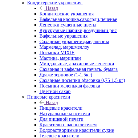
Кондитерские украшения
Назад
Кондитерские украшения
Вафельная крошка,савоярди,печенье
Лепестки,сушенные цветы
Кукурузные шарики,воздушный рис
Вафельные украшения
Сахарные украшения,медальоны
Мармелад, маршмеллоу
Посыпки MIXIE
Мастика, марципан
Миндальные, арахисовые лепестки
Сахарная и вафельная печать, бумага
Драже зерновое (1-1,5кг)
Сахарные посыпки (фасовка 0,75-1,5 кг)
Посыпки маленькая фасовка
Цветной сахар
Пищевые красители
Назад
Пищевые красители
Натуральные красители
Для пищевой печати
Красители с распылителем
Водорастворимые красители сухие
Гелевые красители