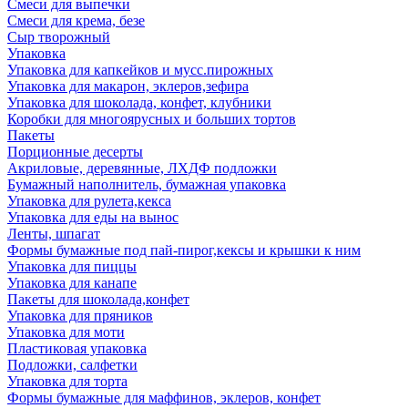
Смеси для выпечки
Смеси для крема, безе
Сыр творожный
Упаковка
Упаковка для капкейков и мусс.пирожных
Упаковка для макарон, эклеров,зефира
Упаковка для шоколада, конфет, клубники
Коробки для многоярусных и больших тортов
Пакеты
Порционные десерты
Акриловые, деревянные, ЛХДФ подложки
Бумажный наполнитель, бумажная упаковка
Упаковка для рулета,кекса
Упаковка для еды на вынос
Ленты, шпагат
Формы бумажные под пай-пирог,кексы и крышки к ним
Упаковка для пиццы
Упаковка для канапе
Пакеты для шоколада,конфет
Упаковка для пряников
Упаковка для моти
Пластиковая упаковка
Подложки, салфетки
Упаковка для торта
Формы бумажные для маффинов, эклеров, конфет