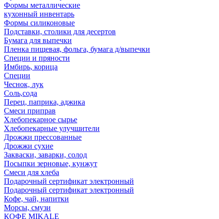
Формы металлические
кухонный инвентарь
Формы силиконовые
Подставки, столики для десертов
Бумага для выпечки
Пленка пищевая, фольга, бумага д/выпечки
Специи и пряности
Имбирь, корица
Специи
Чеснок, лук
Соль,сода
Перец, паприка, аджика
Смеси приправ
Хлебопекарное сырье
Хлебопекарные улучшители
Дрожжи прессованные
Дрожжи сухие
Закваски, заварки, солод
Посыпки зерновые, кунжут
Смеси для хлеба
Подарочный сертификат электронный
Подарочный сертификат электронный
Кофе, чай, напитки
Морсы, смузи
КОФЕ MIKALE