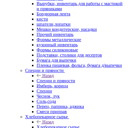
Вырубки, инвентарь для работы с мастикой
и пряниками
Бордюрная лента
кисти
шпатели,лопатки
Мешки кондитерские, насадки
Прочий инвентарь
Формы металлические
кухонный инвентарь
Формы силиконовые
Подставки, столики для десертов
Бумага для выпечки
Пленка пищевая, фольга, бумага д/выпечки
Специи и пряности
Назад
Специи и пряности
Имбирь, корица
Специи
Чеснок, лук
Соль,сода
Перец, паприка, аджика
Смеси приправ
Хлебопекарное сырье
Назад
Хлебопекарное сырье