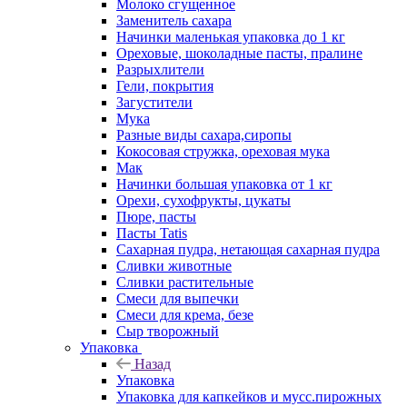
Молоко сгущенное
Заменитель сахара
Начинки маленькая упаковка до 1 кг
Ореховые, шоколадные пасты, пралине
Разрыхлители
Гели, покрытия
Загустители
Мука
Разные виды сахара,сиропы
Кокосовая стружка, ореховая мука
Мак
Начинки большая упаковка от 1 кг
Орехи, сухофрукты, цукаты
Пюре, пасты
Пасты Tatis
Сахарная пудра, нетающая сахарная пудра
Сливки животные
Сливки растительные
Смеси для выпечки
Смеси для крема, безе
Сыр творожный
Упаковка
Назад
Упаковка
Упаковка для капкейков и мусс.пирожных