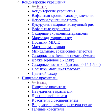
Кондитерские украшения
Назад
Кондитерские украшения
Вафельная крошка,савоярди,печенье
Лепестки,сушенные цветы
Кукурузные шарики,воздушный рис
Вафельные украшения
Сахарные украшения,медальоны
Мармелад, маршмеллоу
Посыпки MIXIE
Мастика, марципан
Миндальные, арахисовые лепестки
Сахарная и вафельная печать, бумага
Драже зерновое (1-1,5кг)
Сахарные посыпки (фасовка 0,75-1,5 кг)
Посыпки маленькая фасовка
Цветной сахар
Пищевые красители
Назад
Пищевые красители
Натуральные красители
Для пищевой печати
Красители с распылителем
Водорастворимые красители сухие
Гелевые красители