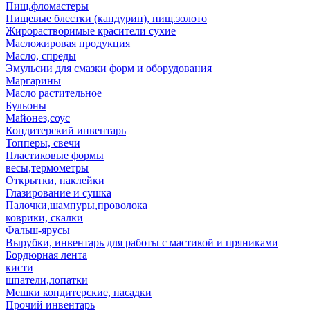
Пищ.фломастеры
Пищевые блестки (кандурин), пищ.золото
Жирорастворимые красители сухие
Масложировая продукция
Масло, спреды
Эмульсии для смазки форм и оборудования
Маргарины
Масло растительное
Бульоны
Майонез,соус
Кондитерский инвентарь
Топперы, свечи
Пластиковые формы
весы,термометры
Открытки, наклейки
Глазирование и сушка
Палочки,шампуры,проволока
коврики, скалки
Фальш-ярусы
Вырубки, инвентарь для работы с мастикой и пряниками
Бордюрная лента
кисти
шпатели,лопатки
Мешки кондитерские, насадки
Прочий инвентарь