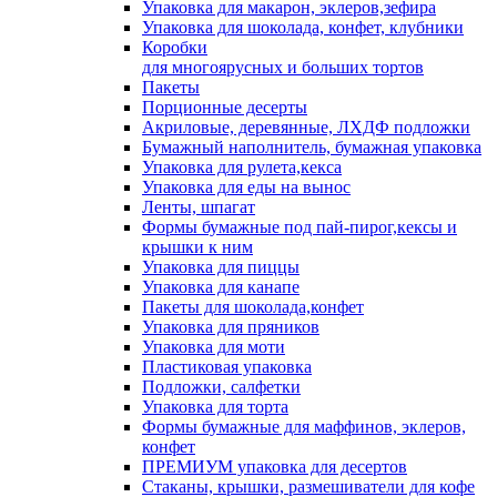
Упаковка для макарон, эклеров,зефира
Упаковка для шоколада, конфет, клубники
Коробки
для многоярусных и больших тортов
Пакеты
Порционные десерты
Акриловые, деревянные, ЛХДФ подложки
Бумажный наполнитель, бумажная упаковка
Упаковка для рулета,кекса
Упаковка для еды на вынос
Ленты, шпагат
Формы бумажные под пай-пирог,кексы и
крышки к ним
Упаковка для пиццы
Упаковка для канапе
Пакеты для шоколада,конфет
Упаковка для пряников
Упаковка для моти
Пластиковая упаковка
Подложки, салфетки
Упаковка для торта
Формы бумажные для маффинов, эклеров,
конфет
ПРЕМИУМ упаковка для десертов
Стаканы, крышки, размешиватели для кофе