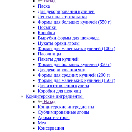
Назад
Пасха
Для декорирования куличей
Ленты,шпагат,открытки
Формы для больших куличей (550 г)
Посыпки
Коробки
Вырубки,формы для шоколада
Цукаты,орехи,ягоды
Формы для маленьких куличей (100 г)
Пасочницы
Пакеты для куличей
Формы для больших куличей (350 г)
Для декорирования яиц
Формы для средних куличей (200 г)
Формы для маленьких куличей (150 г)
Для изготовления кулича
Коробки для шок.яиц
Кондитерские ингредиенты
Назад
Кондитерские ингредиенты
Сублимированные ягоды
Ароматизаторы
Мед
Консервация