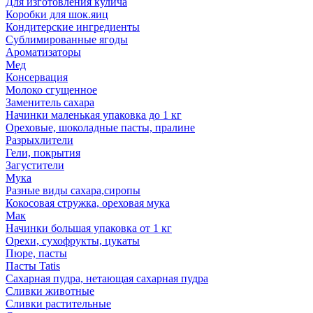
Для изготовления кулича
Коробки для шок.яиц
Кондитерские ингредиенты
Сублимированные ягоды
Ароматизаторы
Мед
Консервация
Молоко сгущенное
Заменитель сахара
Начинки маленькая упаковка до 1 кг
Ореховые, шоколадные пасты, пралине
Разрыхлители
Гели, покрытия
Загустители
Мука
Разные виды сахара,сиропы
Кокосовая стружка, ореховая мука
Мак
Начинки большая упаковка от 1 кг
Орехи, сухофрукты, цукаты
Пюре, пасты
Пасты Tatis
Сахарная пудра, нетающая сахарная пудра
Сливки животные
Сливки растительные