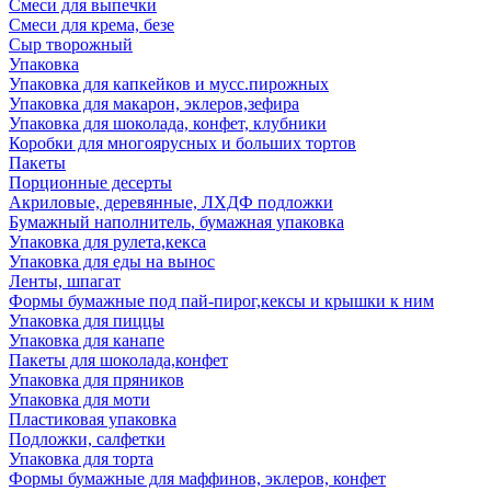
Смеси для выпечки
Смеси для крема, безе
Сыр творожный
Упаковка
Упаковка для капкейков и мусс.пирожных
Упаковка для макарон, эклеров,зефира
Упаковка для шоколада, конфет, клубники
Коробки для многоярусных и больших тортов
Пакеты
Порционные десерты
Акриловые, деревянные, ЛХДФ подложки
Бумажный наполнитель, бумажная упаковка
Упаковка для рулета,кекса
Упаковка для еды на вынос
Ленты, шпагат
Формы бумажные под пай-пирог,кексы и крышки к ним
Упаковка для пиццы
Упаковка для канапе
Пакеты для шоколада,конфет
Упаковка для пряников
Упаковка для моти
Пластиковая упаковка
Подложки, салфетки
Упаковка для торта
Формы бумажные для маффинов, эклеров, конфет