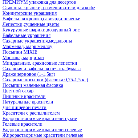
ПРЕМИУМ упаковка для десертов
Стаканы, крышки, размешиватели для кофе
Кондитерские украшения
Вафельная крошка,савоярди,печенье
Лепестки,сушенные цветы
Кукурузные шарики,воздушный рис
Вафельные украшения
Сахарные украшения,медальоны
Мармелад, маршмеллоу
Посыпки MIXIE
Мастика, марципан
Миндальные, арахисовые лепестки
Сахарная и вафельная печать, бумага
Драже зерновое (1-1,5кг)
Сахарные посыпки (фасовка 0,75-1,5 кг)
Посыпки маленькая фасовка
Цветной сахар
Пищевые красители
Натуральные красители
Для пищевой печати
Красители с распылителем
Водорастворимые красители сухие
Гелевые красители
Водорастворимые красители гелевые
Жирорастворимые красители гелевые