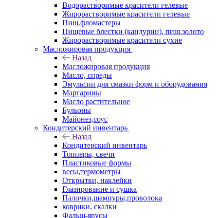
Водорастворимые красители гелевые
Жирорастворимые красители гелевые
Пищ.фломастеры
Пищевые блестки (кандурин), пищ.золото
Жирорастворимые красители сухие
Масложировая продукция
Назад
Масложировая продукция
Масло, спреды
Эмульсии для смазки форм и оборудования
Маргарины
Масло растительное
Бульоны
Майонез,соус
Кондитерский инвентарь
Назад
Кондитерский инвентарь
Топперы, свечи
Пластиковые формы
весы,термометры
Открытки, наклейки
Глазирование и сушка
Палочки,шампуры,проволока
коврики, скалки
Фальш-ярусы