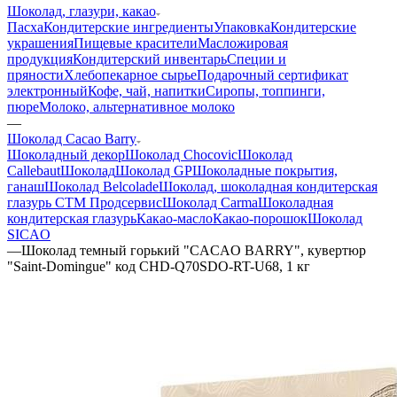
Шоколад, глазури, какао
Пасха
Кондитерские ингредиенты
Упаковка
Кондитерские
украшения
Пищевые красители
Масложировая
продукция
Кондитерский инвентарь
Специи и
пряности
Хлебопекарное сырье
Подарочный сертификат
электронный
Кофе, чай, напитки
Сиропы, топпинги,
пюре
Молоко, альтернативное молоко
—
Шоколад Cacao Barry
Шоколадный декор
Шоколад Chocovic
Шоколад
Callebaut
Шоколад
Шоколад GP
Шоколадные покрытия,
ганаш
Шоколад Belcolade
Шоколад, шоколадная кондитерская
глазурь СТМ Продсервис
Шоколад Carma
Шоколадная
кондитерская глазурь
Какао-масло
Какао-порошок
Шоколад
SICAO
—
Шоколад темный горький "CACAO BARRY", кувертюр
"Saint-Domingue" код CHD-Q70SDO-RT-U68, 1 кг