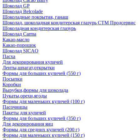
Шоколад Cacao Barry
Шоколад GP
Шоколад Belcolade
Шоколадные покрытия, ганаш
Шоколад, шоколадная кондитерская глазурь СТМ Продсервис
Шоколадная кондитерская глазурь
Шоколад Carma
Какао-масло
Какао-порошок
Шоколад SICAO
Пасха
Для декорирования куличей
Ленты,шпагат,открытки
Формы для больших куличей (550 г)
Посыпки
Коробки
Вырубки,формы для шоколада
Цукаты,орехи,ягоды
Формы для маленьких куличей (100 г)
Пасочницы
Пакеты для куличей
Формы для больших куличей (350 г)
Для декорирования яиц
Формы для средних куличей (200 г)
Формы для маленьких куличей (150 г)