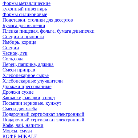
Формы металлические
кухонный инвентарь
Формы силиконовые
Подставки, столики для десертов
Бумага для выпечки
Пленка пищевая, фольга, бумага д/выпечки
Специи и пряности
Имбирь, корица
Специи
Чеснок, лук
Соль,сода
Перец, паприка, аджика
Смеси приправ
Хлебопекарное сырье
Хлебопекарные улучшители
Дрожжи прессованные
Дрожжи сухие
Закваски, заварки, солод
Посыпки зерновые, кунжут
Смеси для хлеба
Подарочный сертификат электронный
Подарочный сертификат электронный
Кофе, чай, напитки
Морсы, смузи
КОФЕ MIKALE