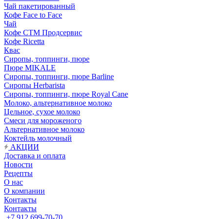
Чай пакетированный
Кофе Face to Face
Чай
Кофе СТМ Продсервис
Кофе Ricetta
Квас
Сиропы, топпинги, пюре
Пюре MIKALE
Сиропы, топпинги, пюре Barline
Сиропы Herbarista
Сиропы, топпинги, пюре Royal Cane
Молоко, альтернативное молоко
Цельное, сухое молоко
Смеси для мороженого
Альтернативное молоко
Коктейль молочный
АКЦИИ
Доставка и оплата
Новости
Рецепты
О нас
О компании
Контакты
Контакты
+7 912 699-70-70