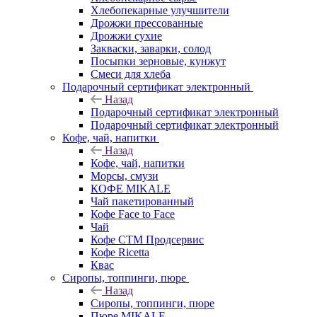
Хлебопекарные улучшители
Дрожжи прессованные
Дрожжи сухие
Закваски, заварки, солод
Посыпки зерновые, кунжут
Смеси для хлеба
Подарочный сертификат электронный
Назад
Подарочный сертификат электронный
Подарочный сертификат электронный
Кофе, чай, напитки
Назад
Кофе, чай, напитки
Морсы, смузи
КОФЕ MIKALE
Чай пакетированный
Кофе Face to Face
Чай
Кофе СТМ Продсервис
Кофе Ricetta
Квас
Сиропы, топпинги, пюре
Назад
Сиропы, топпинги, пюре
Пюре MIKALE