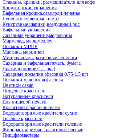
Стаканы, крышки, размешиватели для кофе
Кондитерские украшения
Вафельная крошка,савоярди,печенье
Лепестки,сушенные цветы
Кукурузные шарики,воздушный рис
Вафельные украшения
Сахарные украшения,медальоны
Мармелад, маршмеллоу
Посыпки MIXIE
Мастика, марципан
Миндальные, арахисовые лепестки
Сахарная и вафельная печать, бумага
Драже зерновое (1-1,5кг)
Сахарные посыпки (фасовка 0,75-1,5 кг)
Посыпки маленькая фасовка
Цветной сахар
Пищевые красители
Натуральные красители
Для пищевой печати
Красители с распылителем
Водорастворимые красители сухие
Гелевые красители
Водорастворимые красители гелевые
Жирорастворимые красители гелевые
Пищ.фломастеры