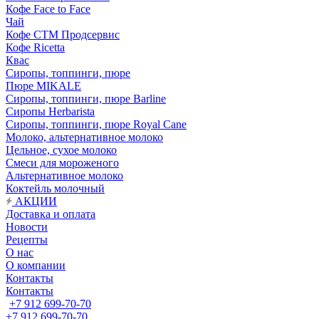
Кофе Face to Face
Чай
Кофе СТМ Продсервис
Кофе Ricetta
Квас
Сиропы, топпинги, пюре
Пюре MIKALE
Сиропы, топпинги, пюре Barline
Сиропы Herbarista
Сиропы, топпинги, пюре Royal Cane
Молоко, альтернативное молоко
Цельное, сухое молоко
Смеси для мороженого
Альтернативное молоко
Коктейль молочный
АКЦИИ
Доставка и оплата
Новости
Рецепты
О нас
О компании
Контакты
Контакты
+7 912 699-70-70
+7 912 699-70-70