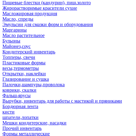
Пищевые блестки (кандурин), пищ.золото
Жирорастворимые красители сухие
Масложировая продукция
Масло, спреды
Эмульсии для смазки форм и оборудования
Маргарины
Масло растительное
Бульоны
Майонез,соус
Кондитерский инвентарь
Топперы, свечи
Пластиковые формы
весы,термометры
Открытки, наклейки
Глазирование и сушка
Палочки,шампуры,проволока
коврики, скалки
Фальш-ярусы
Вырубки, инвентарь для работы с мастикой и пряниками
Бордюрная лента
кисти
шпатели,лопатки
Мешки кондитерские, насадки
Прочий инвентарь
Формы металлические