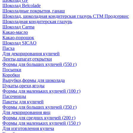
Шоколад GP
Шоколад Belcolade
Шоколадные покрытия, ганаш
Шоколад, шоколадная кондитерская глазурь СТМ Продсервис
Шоколадная кондитерская глазурь
Шоколад Carma
Какао-масло
Какао-порошок
Шоколад SICAO
Пасха
Для декорирования куличей
Ленты,шпагат,открытки
Формы для больших куличей (550 г)
Посыпки
Коробки
Вырубки,формы для шоколада
Цукаты,орехи,ягоды
Формы для маленьких куличей (100 г)
Пасочницы
Пакеты для куличей
Формы для больших куличей (350 г)
Для декорирования яиц
Формы для средних куличей (200 г)
Формы для маленьких куличей (150 г)
Для изготовления кулича