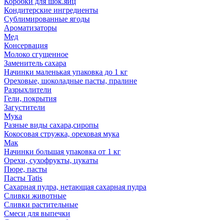
Коробки для шок.яиц
Кондитерские ингредиенты
Сублимированные ягоды
Ароматизаторы
Мед
Консервация
Молоко сгущенное
Заменитель сахара
Начинки маленькая упаковка до 1 кг
Ореховые, шоколадные пасты, пралине
Разрыхлители
Гели, покрытия
Загустители
Мука
Разные виды сахара,сиропы
Кокосовая стружка, ореховая мука
Мак
Начинки большая упаковка от 1 кг
Орехи, сухофрукты, цукаты
Пюре, пасты
Пасты Tatis
Сахарная пудра, нетающая сахарная пудра
Сливки животные
Сливки растительные
Смеси для выпечки