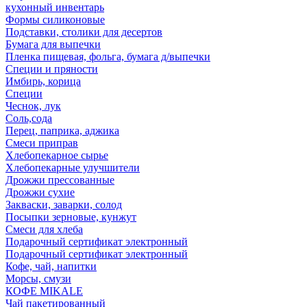
кухонный инвентарь
Формы силиконовые
Подставки, столики для десертов
Бумага для выпечки
Пленка пищевая, фольга, бумага д/выпечки
Специи и пряности
Имбирь, корица
Специи
Чеснок, лук
Соль,сода
Перец, паприка, аджика
Смеси приправ
Хлебопекарное сырье
Хлебопекарные улучшители
Дрожжи прессованные
Дрожжи сухие
Закваски, заварки, солод
Посыпки зерновые, кунжут
Смеси для хлеба
Подарочный сертификат электронный
Подарочный сертификат электронный
Кофе, чай, напитки
Морсы, смузи
КОФЕ MIKALE
Чай пакетированный