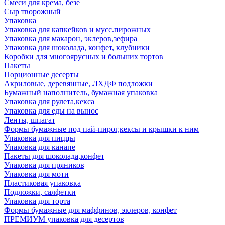
Смеси для крема, безе
Сыр творожный
Упаковка
Упаковка для капкейков и мусс.пирожных
Упаковка для макарон, эклеров,зефира
Упаковка для шоколада, конфет, клубники
Коробки для многоярусных и больших тортов
Пакеты
Порционные десерты
Акриловые, деревянные, ЛХДФ подложки
Бумажный наполнитель, бумажная упаковка
Упаковка для рулета,кекса
Упаковка для еды на вынос
Ленты, шпагат
Формы бумажные под пай-пирог,кексы и крышки к ним
Упаковка для пиццы
Упаковка для канапе
Пакеты для шоколада,конфет
Упаковка для пряников
Упаковка для моти
Пластиковая упаковка
Подложки, салфетки
Упаковка для торта
Формы бумажные для маффинов, эклеров, конфет
ПРЕМИУМ упаковка для десертов