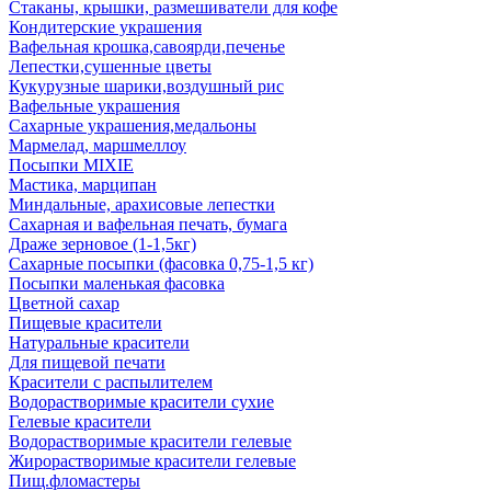
Стаканы, крышки, размешиватели для кофе
Кондитерские украшения
Вафельная крошка,савоярди,печенье
Лепестки,сушенные цветы
Кукурузные шарики,воздушный рис
Вафельные украшения
Сахарные украшения,медальоны
Мармелад, маршмеллоу
Посыпки MIXIE
Мастика, марципан
Миндальные, арахисовые лепестки
Сахарная и вафельная печать, бумага
Драже зерновое (1-1,5кг)
Сахарные посыпки (фасовка 0,75-1,5 кг)
Посыпки маленькая фасовка
Цветной сахар
Пищевые красители
Натуральные красители
Для пищевой печати
Красители с распылителем
Водорастворимые красители сухие
Гелевые красители
Водорастворимые красители гелевые
Жирорастворимые красители гелевые
Пищ.фломастеры