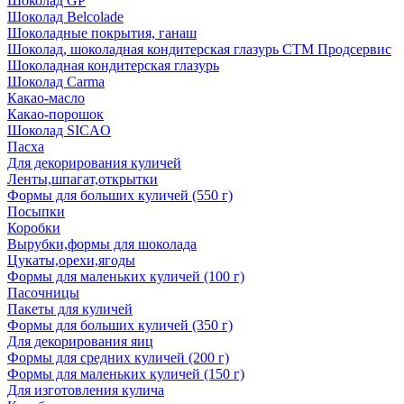
Шоколад GP
Шоколад Belcolade
Шоколадные покрытия, ганаш
Шоколад, шоколадная кондитерская глазурь СТМ Продсервис
Шоколадная кондитерская глазурь
Шоколад Carma
Какао-масло
Какао-порошок
Шоколад SICAO
Пасха
Для декорирования куличей
Ленты,шпагат,открытки
Формы для больших куличей (550 г)
Посыпки
Коробки
Вырубки,формы для шоколада
Цукаты,орехи,ягоды
Формы для маленьких куличей (100 г)
Пасочницы
Пакеты для куличей
Формы для больших куличей (350 г)
Для декорирования яиц
Формы для средних куличей (200 г)
Формы для маленьких куличей (150 г)
Для изготовления кулича