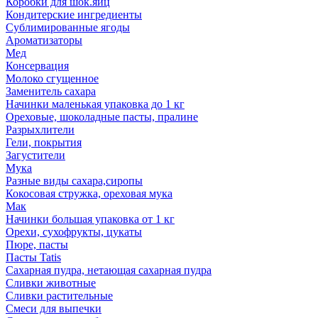
Коробки для шок.яиц
Кондитерские ингредиенты
Сублимированные ягоды
Ароматизаторы
Мед
Консервация
Молоко сгущенное
Заменитель сахара
Начинки маленькая упаковка до 1 кг
Ореховые, шоколадные пасты, пралине
Разрыхлители
Гели, покрытия
Загустители
Мука
Разные виды сахара,сиропы
Кокосовая стружка, ореховая мука
Мак
Начинки большая упаковка от 1 кг
Орехи, сухофрукты, цукаты
Пюре, пасты
Пасты Tatis
Сахарная пудра, нетающая сахарная пудра
Сливки животные
Сливки растительные
Смеси для выпечки