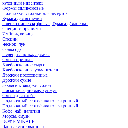
кухонный инвентарь
Формы силиконовые
Подставки, столики для десертов
Бумага для выпечки
Пленка пищевая, фольга, бумага д/выпечки
Специи и пряности
Имбирь, корица
Специи
Чеснок, лук
Соль,сода
Перец, паприка, аджика
Смеси приправ
Хлебопекарное сырье
Хлебопекарные улучшители
Дрожжи прессованные
Дрожжи сухие
Закваски, заварки, солод
Посыпки зерновые, кунжут
Смеси для хлеба
Подарочный сертификат электронный
Подарочный сертификат электронный
Кофе, чай, напитки
Морсы, смузи
КОФЕ MIKALE
Чай пакетированный