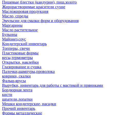
Пищевые блестки (кандурин), пищ.золото
Жирорастворимые красители сухие
Масложировая продукция
Масло, спреды
Эмульсии для смазки форм и оборудования
Маргарины
Масло растительное
Бульоны
Майонез,соус
Кондитерский инвентарь
Топперы, свечи
Пластиковые формы
весы,термометры
Открытки, наклейки
Глазирование и сушка
Палочки,шампуры,проволока
коврики, скалки
Фальш-ярусы
Вырубки, инвентарь для работы с мастикой и пряниками
Бордюрная лента
кисти
шпатели,лопатки
Мешки кондитерские, насадки
Прочий инвентарь
Формы металлические