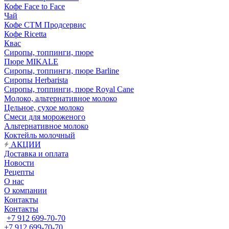
Кофе Face to Face
Чай
Кофе СТМ Продсервис
Кофе Ricetta
Квас
Сиропы, топпинги, пюре
Пюре MIKALE
Сиропы, топпинги, пюре Barline
Сиропы Herbarista
Сиропы, топпинги, пюре Royal Cane
Молоко, альтернативное молоко
Цельное, сухое молоко
Смеси для мороженого
Альтернативное молоко
Коктейль молочный
АКЦИИ
Доставка и оплата
Новости
Рецепты
О нас
О компании
Контакты
Контакты
+7 912 699-70-70
+7 912 699-70-70