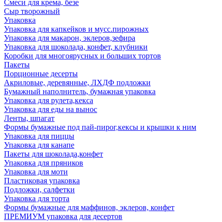
Смеси для крема, безе
Сыр творожный
Упаковка
Упаковка для капкейков и мусс.пирожных
Упаковка для макарон, эклеров,зефира
Упаковка для шоколада, конфет, клубники
Коробки для многоярусных и больших тортов
Пакеты
Порционные десерты
Акриловые, деревянные, ЛХДФ подложки
Бумажный наполнитель, бумажная упаковка
Упаковка для рулета,кекса
Упаковка для еды на вынос
Ленты, шпагат
Формы бумажные под пай-пирог,кексы и крышки к ним
Упаковка для пиццы
Упаковка для канапе
Пакеты для шоколада,конфет
Упаковка для пряников
Упаковка для моти
Пластиковая упаковка
Подложки, салфетки
Упаковка для торта
Формы бумажные для маффинов, эклеров, конфет
ПРЕМИУМ упаковка для десертов