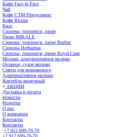
Кофе Face to Face
Чай
Кофе СТМ Продсервис
Кофе Ricetta
Квас
Сиропы, топпинги, пюре
Пюре MIKALE
Сиропы, топпинги, пюре Barline
Сиропы Herbarista
Сиропы, топпинги, пюре Royal Cane
Молоко, альтернативное молоко
Цельное, сухое молоко
Смеси для мороженого
Альтернативное молоко
Коктейль молочный
АКЦИИ
Доставка и оплата
Новости
Рецепты
О нас
О компании
Контакты
Контакты
+7 912 699-70-70
+7 912 699-70-70