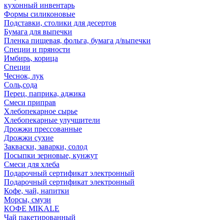
кухонный инвентарь
Формы силиконовые
Подставки, столики для десертов
Бумага для выпечки
Пленка пищевая, фольга, бумага д/выпечки
Специи и пряности
Имбирь, корица
Специи
Чеснок, лук
Соль,сода
Перец, паприка, аджика
Смеси приправ
Хлебопекарное сырье
Хлебопекарные улучшители
Дрожжи прессованные
Дрожжи сухие
Закваски, заварки, солод
Посыпки зерновые, кунжут
Смеси для хлеба
Подарочный сертификат электронный
Подарочный сертификат электронный
Кофе, чай, напитки
Морсы, смузи
КОФЕ MIKALE
Чай пакетированный