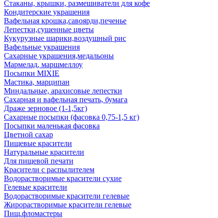
Стаканы, крышки, размешиватели для кофе
Кондитерские украшения
Вафельная крошка,савоярди,печенье
Лепестки,сушенные цветы
Кукурузные шарики,воздушный рис
Вафельные украшения
Сахарные украшения,медальоны
Мармелад, маршмеллоу
Посыпки MIXIE
Мастика, марципан
Миндальные, арахисовые лепестки
Сахарная и вафельная печать, бумага
Драже зерновое (1-1,5кг)
Сахарные посыпки (фасовка 0,75-1,5 кг)
Посыпки маленькая фасовка
Цветной сахар
Пищевые красители
Натуральные красители
Для пищевой печати
Красители с распылителем
Водорастворимые красители сухие
Гелевые красители
Водорастворимые красители гелевые
Жирорастворимые красители гелевые
Пищ.фломастеры