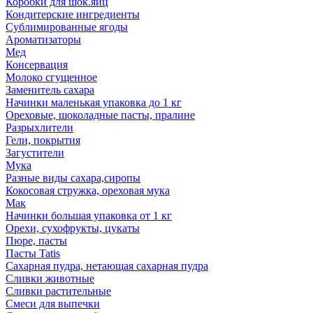
Коробки для шок.яиц
Кондитерские ингредиенты
Сублимированные ягоды
Ароматизаторы
Мед
Консервация
Молоко сгущенное
Заменитель сахара
Начинки маленькая упаковка до 1 кг
Ореховые, шоколадные пасты, пралине
Разрыхлители
Гели, покрытия
Загустители
Мука
Разные виды сахара,сиропы
Кокосовая стружка, ореховая мука
Мак
Начинки большая упаковка от 1 кг
Орехи, сухофрукты, цукаты
Пюре, пасты
Пасты Tatis
Сахарная пудра, нетающая сахарная пудра
Сливки животные
Сливки растительные
Смеси для выпечки