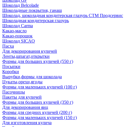
Шоколад GP
Шоколад Belcolade
Шоколадные покрытия, ганаш
Шоколад, шоколадная кондитерская глазурь СТМ Продсервис
Шоколадная кондитерская глазурь
Шоколад Carma
Какао-масло
Какао-порошок
Шоколад SICAO
Пасха
Для декорирования куличей
Ленты,шпагат,открытки
Формы для больших куличей (550 г)
Посыпки
Коробки
Вырубки,формы для шоколада
Цукаты,орехи,ягоды
Формы для маленьких куличей (100 г)
Пасочницы
Пакеты для куличей
Формы для больших куличей (350 г)
Для декорирования яиц
Формы для средних куличей (200 г)
Формы для маленьких куличей (150 г)
Для изготовления кулича