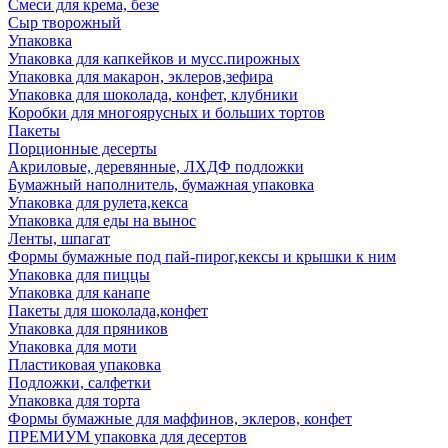
Смеси для крема, безе
Сыр творожный
Упаковка
Упаковка для капкейков и мусс.пирожных
Упаковка для макарон, эклеров,зефира
Упаковка для шоколада, конфет, клубники
Коробки для многоярусных и больших тортов
Пакеты
Порционные десерты
Акриловые, деревянные, ЛХДФ подложки
Бумажный наполнитель, бумажная упаковка
Упаковка для рулета,кекса
Упаковка для еды на вынос
Ленты, шпагат
Формы бумажные под пай-пирог,кексы и крышки к ним
Упаковка для пиццы
Упаковка для канапе
Пакеты для шоколада,конфет
Упаковка для пряников
Упаковка для моти
Пластиковая упаковка
Подложки, салфетки
Упаковка для торта
Формы бумажные для маффинов, эклеров, конфет
ПРЕМИУМ упаковка для десертов