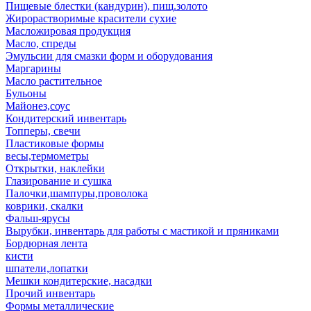
Пищевые блестки (кандурин), пищ.золото
Жирорастворимые красители сухие
Масложировая продукция
Масло, спреды
Эмульсии для смазки форм и оборудования
Маргарины
Масло растительное
Бульоны
Майонез,соус
Кондитерский инвентарь
Топперы, свечи
Пластиковые формы
весы,термометры
Открытки, наклейки
Глазирование и сушка
Палочки,шампуры,проволока
коврики, скалки
Фальш-ярусы
Вырубки, инвентарь для работы с мастикой и пряниками
Бордюрная лента
кисти
шпатели,лопатки
Мешки кондитерские, насадки
Прочий инвентарь
Формы металлические