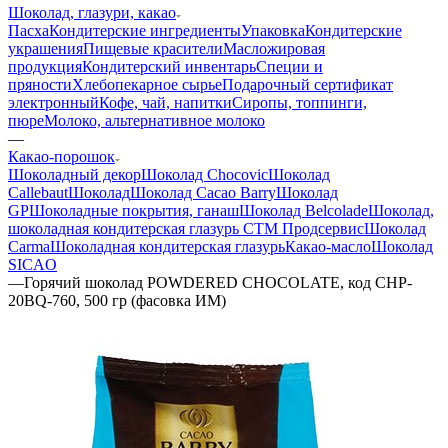
Шоколад, глазури, какао
Пасха
Кондитерские ингредиенты
Упаковка
Кондитерские
украшения
Пищевые красители
Масложировая
продукция
Кондитерский инвентарь
Специи и
пряности
Хлебопекарное сырье
Подарочный сертификат
электронный
Кофе, чай, напитки
Сиропы, топпинги,
пюре
Молоко, альтернативное молоко
—
Какао-порошок
Шоколадный декор
Шоколад Chocovic
Шоколад
Callebaut
Шоколад
Шоколад Cacao Barry
Шоколад
GP
Шоколадные покрытия, ганаш
Шоколад Belcolade
Шоколад,
шоколадная кондитерская глазурь СТМ Продсервис
Шоколад
Carma
Шоколадная кондитерская глазурь
Какао-масло
Шоколад
SICAO
—
Горячий шоколад POWDERED CHOCOLATE, код CHP-
20BQ-760, 500 гр (фасовка ИМ)