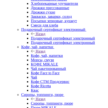
Хлебопекарные улучшители
Дрожжи прессованные
Дрожжи сухие
Закваски, заварки, солод
Посыпки зерновые, кунжут
Смеси для хлеба
Подарочный сертификат электронный
Назад
Подарочный сертификат электронный
Подарочный сертификат электронный
Кофе, чай, напитки
Назад
Кофе, чай, напитки
Морсы, смузи
КОФЕ MIKALE
Чай пакетированный
Кофе Face to Face
Чай
Кофе СТМ Продсервис
Кофе Ricetta
Квас
Сиропы, топпинги, пюре
Назад
Сиропы, топпинги, пюре
Пюре MIKALE