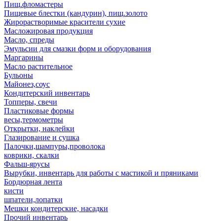
Пищ.фломастеры
Пищевые блестки (кандурин), пищ.золото
Жирорастворимые красители сухие
Масложировая продукция
Масло, спреды
Эмульсии для смазки форм и оборудования
Маргарины
Масло растительное
Бульоны
Майонез,соус
Кондитерский инвентарь
Топперы, свечи
Пластиковые формы
весы,термометры
Открытки, наклейки
Глазирование и сушка
Палочки,шампуры,проволока
коврики, скалки
Фальш-ярусы
Вырубки, инвентарь для работы с мастикой и пряниками
Бордюрная лента
кисти
шпатели,лопатки
Мешки кондитерские, насадки
Прочий инвентарь