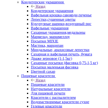
Кондитерские украшения
Назад
Кондитерские украшения
Вафельная крошка,савоярди,печенье
Лепестки,сушенные цветы
Кукурузные шарики,воздушный рис
Вафельные украшения
Сахарные украшения,медальоны
Мармелад, маршмеллоу
Посыпки MIXIE
Мастика, марципан
Миндальные, арахисовые лепестки
Сахарная и вафельная печать, бумага
Драже зерновое (1-1,5кг)
Сахарные посыпки (фасовка 0,75-1,5 кг)
Посыпки маленькая фасовка
Цветной сахар
Пищевые красители
Назад
Пищевые красители
Натуральные красители
Для пищевой печати
Красители с распылителем
Водорастворимые красители сухие
Гелевые красители