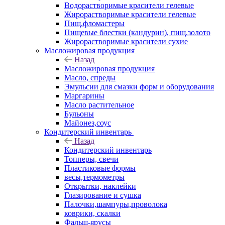
Водорастворимые красители гелевые
Жирорастворимые красители гелевые
Пищ.фломастеры
Пищевые блестки (кандурин), пищ.золото
Жирорастворимые красители сухие
Масложировая продукция
Назад
Масложировая продукция
Масло, спреды
Эмульсии для смазки форм и оборудования
Маргарины
Масло растительное
Бульоны
Майонез,соус
Кондитерский инвентарь
Назад
Кондитерский инвентарь
Топперы, свечи
Пластиковые формы
весы,термометры
Открытки, наклейки
Глазирование и сушка
Палочки,шампуры,проволока
коврики, скалки
Фальш-ярусы