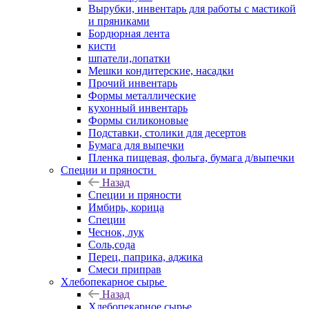
Вырубки, инвентарь для работы с мастикой
и пряниками
Бордюрная лента
кисти
шпатели,лопатки
Мешки кондитерские, насадки
Прочий инвентарь
Формы металлические
кухонный инвентарь
Формы силиконовые
Подставки, столики для десертов
Бумага для выпечки
Пленка пищевая, фольга, бумага д/выпечки
Специи и пряности
Назад
Специи и пряности
Имбирь, корица
Специи
Чеснок, лук
Соль,сода
Перец, паприка, аджика
Смеси приправ
Хлебопекарное сырье
Назад
Хлебопекарное сырье