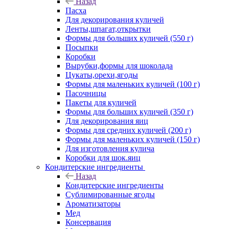
Назад
Пасха
Для декорирования куличей
Ленты,шпагат,открытки
Формы для больших куличей (550 г)
Посыпки
Коробки
Вырубки,формы для шоколада
Цукаты,орехи,ягоды
Формы для маленьких куличей (100 г)
Пасочницы
Пакеты для куличей
Формы для больших куличей (350 г)
Для декорирования яиц
Формы для средних куличей (200 г)
Формы для маленьких куличей (150 г)
Для изготовления кулича
Коробки для шок.яиц
Кондитерские ингредиенты
Назад
Кондитерские ингредиенты
Сублимированные ягоды
Ароматизаторы
Мед
Консервация