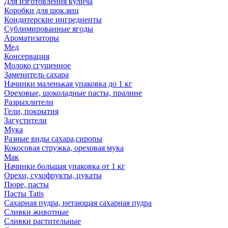
Для изготовления кулича
Коробки для шок.яиц
Кондитерские ингредиенты
Сублимированные ягоды
Ароматизаторы
Мед
Консервация
Молоко сгущенное
Заменитель сахара
Начинки маленькая упаковка до 1 кг
Ореховые, шоколадные пасты, пралине
Разрыхлители
Гели, покрытия
Загустители
Мука
Разные виды сахара,сиропы
Кокосовая стружка, ореховая мука
Мак
Начинки большая упаковка от 1 кг
Орехи, сухофрукты, цукаты
Пюре, пасты
Пасты Tatis
Сахарная пудра, нетающая сахарная пудра
Сливки животные
Сливки растительные