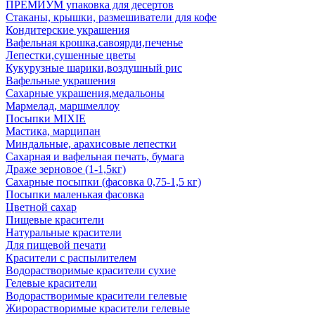
ПРЕМИУМ упаковка для десертов
Стаканы, крышки, размешиватели для кофе
Кондитерские украшения
Вафельная крошка,савоярди,печенье
Лепестки,сушенные цветы
Кукурузные шарики,воздушный рис
Вафельные украшения
Сахарные украшения,медальоны
Мармелад, маршмеллоу
Посыпки MIXIE
Мастика, марципан
Миндальные, арахисовые лепестки
Сахарная и вафельная печать, бумага
Драже зерновое (1-1,5кг)
Сахарные посыпки (фасовка 0,75-1,5 кг)
Посыпки маленькая фасовка
Цветной сахар
Пищевые красители
Натуральные красители
Для пищевой печати
Красители с распылителем
Водорастворимые красители сухие
Гелевые красители
Водорастворимые красители гелевые
Жирорастворимые красители гелевые