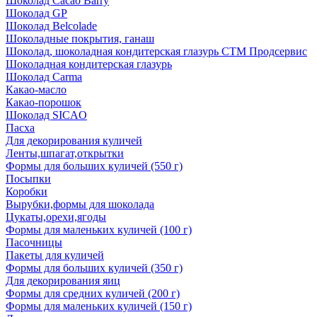
Шоколад Cacao Barry
Шоколад GP
Шоколад Belcolade
Шоколадные покрытия, ганаш
Шоколад, шоколадная кондитерская глазурь СТМ Продсервис
Шоколадная кондитерская глазурь
Шоколад Carma
Какао-масло
Какао-порошок
Шоколад SICAO
Пасха
Для декорирования куличей
Ленты,шпагат,открытки
Формы для больших куличей (550 г)
Посыпки
Коробки
Вырубки,формы для шоколада
Цукаты,орехи,ягоды
Формы для маленьких куличей (100 г)
Пасочницы
Пакеты для куличей
Формы для больших куличей (350 г)
Для декорирования яиц
Формы для средних куличей (200 г)
Формы для маленьких куличей (150 г)