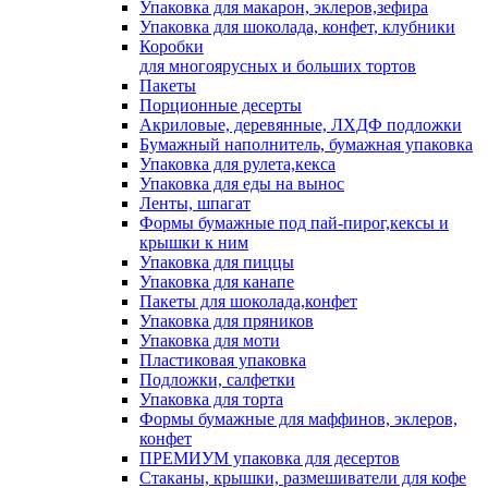
Упаковка для макарон, эклеров,зефира
Упаковка для шоколада, конфет, клубники
Коробки
для многоярусных и больших тортов
Пакеты
Порционные десерты
Акриловые, деревянные, ЛХДФ подложки
Бумажный наполнитель, бумажная упаковка
Упаковка для рулета,кекса
Упаковка для еды на вынос
Ленты, шпагат
Формы бумажные под пай-пирог,кексы и
крышки к ним
Упаковка для пиццы
Упаковка для канапе
Пакеты для шоколада,конфет
Упаковка для пряников
Упаковка для моти
Пластиковая упаковка
Подложки, салфетки
Упаковка для торта
Формы бумажные для маффинов, эклеров,
конфет
ПРЕМИУМ упаковка для десертов
Стаканы, крышки, размешиватели для кофе