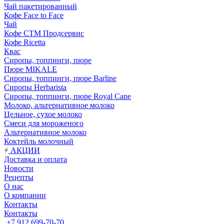
Чай пакетированный
Кофе Face to Face
Чай
Кофе СТМ Продсервис
Кофе Ricetta
Квас
Сиропы, топпинги, пюре
Пюре MIKALE
Сиропы, топпинги, пюре Barline
Сиропы Herbarista
Сиропы, топпинги, пюре Royal Cane
Молоко, альтернативное молоко
Цельное, сухое молоко
Смеси для мороженого
Альтернативное молоко
Коктейль молочный
АКЦИИ
Доставка и оплата
Новости
Рецепты
О нас
О компании
Контакты
Контакты
+7 912 699-70-70