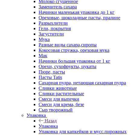
Молоко сгущенное
Заменитель сахара
Начинки маленькая упаковка до 1 кг
Ореховые, шоколадные пасты, пралине
Разрыхлители
Гели, покрытия
Загустители
Мука
Разные виды сахара,сиропы
Кокосовая стружка, ореховая мука
Мак
Начинки большая упаковка от 1 кг
Орехи, сухофрукты, цукаты
Пюре, пасты
Пасты Tatis
Сахарная пудра, нетающая сахарная пудра
Сливки животные
Сливки растительные
Смеси для выпечки
Смеси для крема, безе
Сыр творожный
Упаковка
Назад
Упаковка
Упаковка для капкейков и мусс.пирожных