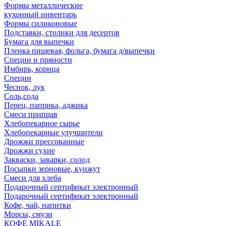
Формы металлические
кухонный инвентарь
Формы силиконовые
Подставки, столики для десертов
Бумага для выпечки
Пленка пищевая, фольга, бумага д/выпечки
Специи и пряности
Имбирь, корица
Специи
Чеснок, лук
Соль,сода
Перец, паприка, аджика
Смеси приправ
Хлебопекарное сырье
Хлебопекарные улучшители
Дрожжи прессованные
Дрожжи сухие
Закваски, заварки, солод
Посыпки зерновые, кунжут
Смеси для хлеба
Подарочный сертификат электронный
Подарочный сертификат электронный
Кофе, чай, напитки
Морсы, смузи
КОФЕ MIKALE