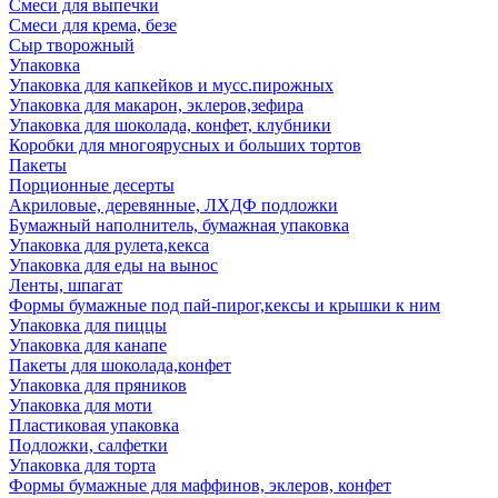
Смеси для выпечки
Смеси для крема, безе
Сыр творожный
Упаковка
Упаковка для капкейков и мусс.пирожных
Упаковка для макарон, эклеров,зефира
Упаковка для шоколада, конфет, клубники
Коробки для многоярусных и больших тортов
Пакеты
Порционные десерты
Акриловые, деревянные, ЛХДФ подложки
Бумажный наполнитель, бумажная упаковка
Упаковка для рулета,кекса
Упаковка для еды на вынос
Ленты, шпагат
Формы бумажные под пай-пирог,кексы и крышки к ним
Упаковка для пиццы
Упаковка для канапе
Пакеты для шоколада,конфет
Упаковка для пряников
Упаковка для моти
Пластиковая упаковка
Подложки, салфетки
Упаковка для торта
Формы бумажные для маффинов, эклеров, конфет