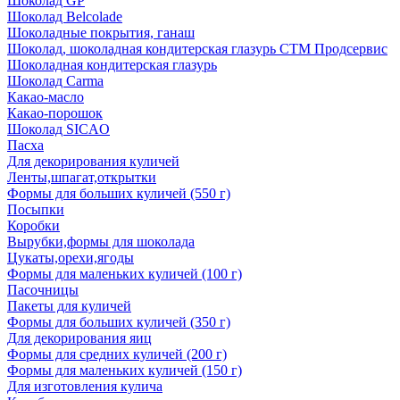
Шоколад GP
Шоколад Belcolade
Шоколадные покрытия, ганаш
Шоколад, шоколадная кондитерская глазурь СТМ Продсервис
Шоколадная кондитерская глазурь
Шоколад Carma
Какао-масло
Какао-порошок
Шоколад SICAO
Пасха
Для декорирования куличей
Ленты,шпагат,открытки
Формы для больших куличей (550 г)
Посыпки
Коробки
Вырубки,формы для шоколада
Цукаты,орехи,ягоды
Формы для маленьких куличей (100 г)
Пасочницы
Пакеты для куличей
Формы для больших куличей (350 г)
Для декорирования яиц
Формы для средних куличей (200 г)
Формы для маленьких куличей (150 г)
Для изготовления кулича