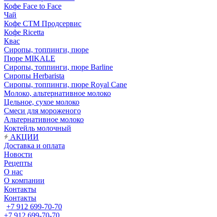
Кофе Face to Face
Чай
Кофе СТМ Продсервис
Кофе Ricetta
Квас
Сиропы, топпинги, пюре
Пюре MIKALE
Сиропы, топпинги, пюре Barline
Сиропы Herbarista
Сиропы, топпинги, пюре Royal Cane
Молоко, альтернативное молоко
Цельное, сухое молоко
Смеси для мороженого
Альтернативное молоко
Коктейль молочный
АКЦИИ
Доставка и оплата
Новости
Рецепты
О нас
О компании
Контакты
Контакты
+7 912 699-70-70
+7 912 699-70-70