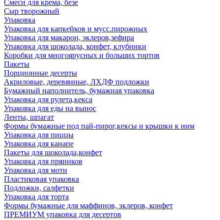
Смеси для крема, безе
Сыр творожный
Упаковка
Упаковка для капкейков и мусс.пирожных
Упаковка для макарон, эклеров,зефира
Упаковка для шоколада, конфет, клубники
Коробки для многоярусных и больших тортов
Пакеты
Порционные десерты
Акриловые, деревянные, ЛХДФ подложки
Бумажный наполнитель, бумажная упаковка
Упаковка для рулета,кекса
Упаковка для еды на вынос
Ленты, шпагат
Формы бумажные под пай-пирог,кексы и крышки к ним
Упаковка для пиццы
Упаковка для канапе
Пакеты для шоколада,конфет
Упаковка для пряников
Упаковка для моти
Пластиковая упаковка
Подложки, салфетки
Упаковка для торта
Формы бумажные для маффинов, эклеров, конфет
ПРЕМИУМ упаковка для десертов