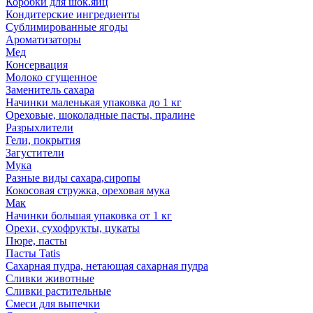
Коробки для шок.яиц
Кондитерские ингредиенты
Сублимированные ягоды
Ароматизаторы
Мед
Консервация
Молоко сгущенное
Заменитель сахара
Начинки маленькая упаковка до 1 кг
Ореховые, шоколадные пасты, пралине
Разрыхлители
Гели, покрытия
Загустители
Мука
Разные виды сахара,сиропы
Кокосовая стружка, ореховая мука
Мак
Начинки большая упаковка от 1 кг
Орехи, сухофрукты, цукаты
Пюре, пасты
Пасты Tatis
Сахарная пудра, нетающая сахарная пудра
Сливки животные
Сливки растительные
Смеси для выпечки