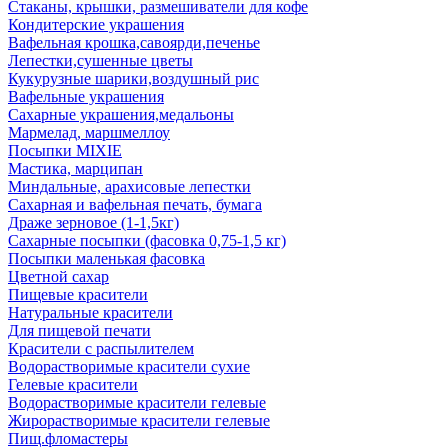
Стаканы, крышки, размешиватели для кофе
Кондитерские украшения
Вафельная крошка,савоярди,печенье
Лепестки,сушенные цветы
Кукурузные шарики,воздушный рис
Вафельные украшения
Сахарные украшения,медальоны
Мармелад, маршмеллоу
Посыпки MIXIE
Мастика, марципан
Миндальные, арахисовые лепестки
Сахарная и вафельная печать, бумага
Драже зерновое (1-1,5кг)
Сахарные посыпки (фасовка 0,75-1,5 кг)
Посыпки маленькая фасовка
Цветной сахар
Пищевые красители
Натуральные красители
Для пищевой печати
Красители с распылителем
Водорастворимые красители сухие
Гелевые красители
Водорастворимые красители гелевые
Жирорастворимые красители гелевые
Пищ.фломастеры