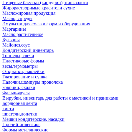
Пищевые блестки (кандурин), пищ.золото
Жирорастворимые красители сухие
Масложировая продукция
Масло, спреды
Эмульсии для смазки форм и оборудования
Маргарины
Масло растительное
Бульоны
Майонез,соус
Кондитерский инвентарь
Топперы, свечи
Пластиковые формы
весы,термометры
Открытки, наклейки
Глазирование и сушка
Палочки,шампуры,проволока
коврики, скалки
Фальш-ярусы
Вырубки, инвентарь для работы с мастикой и пряниками
Бордюрная лента
кисти
шпатели,лопатки
Мешки кондитерские, насадки
Прочий инвентарь
Формы металлические