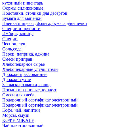
кухонный инвентарь
Формы силиконовые
Подставки, столики для десертов
Бумага для выпечки
Пленка пищевая, фольга, бумага д/выпечки
Специи и пряности
Имбирь, корица
Специи
Чеснок, лук
Соль,сода
Перец, паприка, аджика
Смеси приправ
Хлебопекарное сырье
Хлебопекарные улучшители
Дрожжи прессованные
Дрожжи сухие
Закваски, заварки, солод
Посыпки зерновые, кунжут
Смеси для хлеба
Подарочный сертификат электронный
Подарочный сертификат электронный
Кофе, чай, напитки
Морсы, смузи
КОФЕ MIKALE
Чай пакетированный