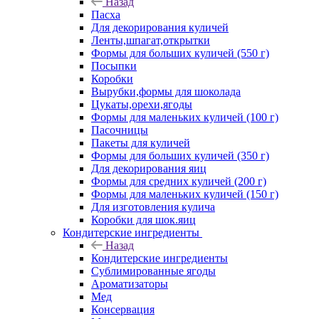
Назад
Пасха
Для декорирования куличей
Ленты,шпагат,открытки
Формы для больших куличей (550 г)
Посыпки
Коробки
Вырубки,формы для шоколада
Цукаты,орехи,ягоды
Формы для маленьких куличей (100 г)
Пасочницы
Пакеты для куличей
Формы для больших куличей (350 г)
Для декорирования яиц
Формы для средних куличей (200 г)
Формы для маленьких куличей (150 г)
Для изготовления кулича
Коробки для шок.яиц
Кондитерские ингредиенты
Назад
Кондитерские ингредиенты
Сублимированные ягоды
Ароматизаторы
Мед
Консервация