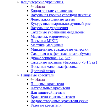
Кондитерские украшения
Назад
Кондитерские украшения
Вафельная крошка,савоярди,печенье
Лепестки,сушенные цветы
Кукурузные шарики,воздушный рис
Вафельные украшения
Сахарные украшения,медальоны
Мармелад, маршмеллоу
Посыпки MIXIE
Мастика, марципан
Миндальные, арахисовые лепестки
Сахарная и вафельная печать, бумага
Драже зерновое (1-1,5кг)
Сахарные посыпки (фасовка 0,75-1,5 кг)
Посыпки маленькая фасовка
Цветной сахар
Пищевые красители
Назад
Пищевые красители
Натуральные красители
Для пищевой печати
Красители с распылителем
Водорастворимые красители сухие
Гелевые красители