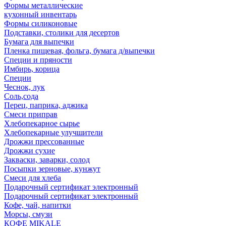
Формы металлические
кухонный инвентарь
Формы силиконовые
Подставки, столики для десертов
Бумага для выпечки
Пленка пищевая, фольга, бумага д/выпечки
Специи и пряности
Имбирь, корица
Специи
Чеснок, лук
Соль,сода
Перец, паприка, аджика
Смеси приправ
Хлебопекарное сырье
Хлебопекарные улучшители
Дрожжи прессованные
Дрожжи сухие
Закваски, заварки, солод
Посыпки зерновые, кунжут
Смеси для хлеба
Подарочный сертификат электронный
Подарочный сертификат электронный
Кофе, чай, напитки
Морсы, смузи
КОФЕ MIKALE