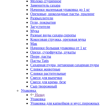
Молоко сгущенное
Заменитель сахара
Начинки маленькая упаковка до 1 кг
Ореховые, шоколадные пасты, пралине
Разрыхлители
Гели, покрытия
Загустители
Мука
Разные виды сахара,сиропы
Кокосовая стружка, ореховая мука
Мак
Начинки большая упаковка от 1 кг
Орехи, сухофрукты, цукаты
Пюре, пасты
Пасты Tatis
Сахарная пудра, нетающая сахарная пудра
Сливки животные
Сливки растительные
Смеси для выпечки
Смеси для крема, безе
Сыр творожный
Упаковка
Назад
Упаковка
Упаковка для капкейков и мусс.пирожных