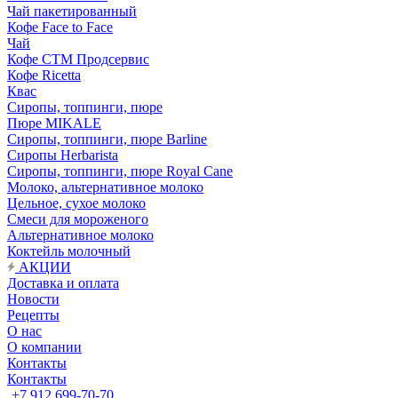
Чай пакетированный
Кофе Face to Face
Чай
Кофе СТМ Продсервис
Кофе Ricetta
Квас
Сиропы, топпинги, пюре
Пюре MIKALE
Сиропы, топпинги, пюре Barline
Сиропы Herbarista
Сиропы, топпинги, пюре Royal Cane
Молоко, альтернативное молоко
Цельное, сухое молоко
Смеси для мороженого
Альтернативное молоко
Коктейль молочный
АКЦИИ
Доставка и оплата
Новости
Рецепты
О нас
О компании
Контакты
Контакты
+7 912 699-70-70