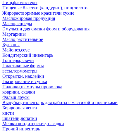
Пищ.фломастеры
Пищевые блестки (кандурин), пищ.золото
Жирорастворимые красители сухие
Масложировая продукция
Масло, спреды
Эмульсии для смазки форм и оборудования
Маргарины
Масло растительное
Бульоны
Майонез,соус
Кондитерский инвентарь
Топперы, свечи
Пластиковые формы
весы,термометры
Открытки, наклейки
Глазирование и сушка
Палочки,шампуры,проволока
коврики, скалки
Фальш-ярусы
Вырубки, инвентарь для работы с мастикой и пряниками
Бордюрная лента
кисти
шпатели,лопатки
Мешки кондитерские, насадки
Прочий инвентарь