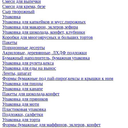
Смеси для выпечки
Смеси для крема, безе
Сыр творожный
Упаковка
Упаковка для капкейков и мусс.пирожных
Упаковка для макарон, эклеров,зефира
Упаковка для шоколада, конфет, клубники
Коробки для многоярусных и больших тортов
Пакеты
Порционные десерты
Акриловые, деревянные, ЛХДФ подложки
Бумажный наполнитель, бумажная упаковка
Упаковка для рулета,кекса
Упаковка для еды на вынос
Ленты, шпагат
Формы бумажные под пай-пирог,кексы и крышки к ним
Упаковка для пиццы
Упаковка для канапе
Пакеты для шоколада,конфет
Упаковка для пряников
Упаковка для моти
Пластиковая упаковка
Подложки, салфетки
Упаковка для торта
Формы бумажные для маффинов, эклеров, конфет