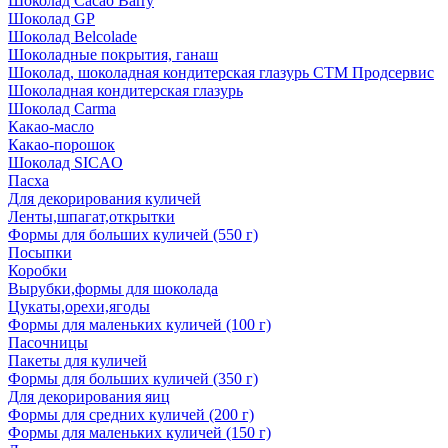
Шоколад Cacao Barry
Шоколад GP
Шоколад Belcolade
Шоколадные покрытия, ганаш
Шоколад, шоколадная кондитерская глазурь СТМ Продсервис
Шоколадная кондитерская глазурь
Шоколад Carma
Какао-масло
Какао-порошок
Шоколад SICAO
Пасха
Для декорирования куличей
Ленты,шпагат,открытки
Формы для больших куличей (550 г)
Посыпки
Коробки
Вырубки,формы для шоколада
Цукаты,орехи,ягоды
Формы для маленьких куличей (100 г)
Пасочницы
Пакеты для куличей
Формы для больших куличей (350 г)
Для декорирования яиц
Формы для средних куличей (200 г)
Формы для маленьких куличей (150 г)