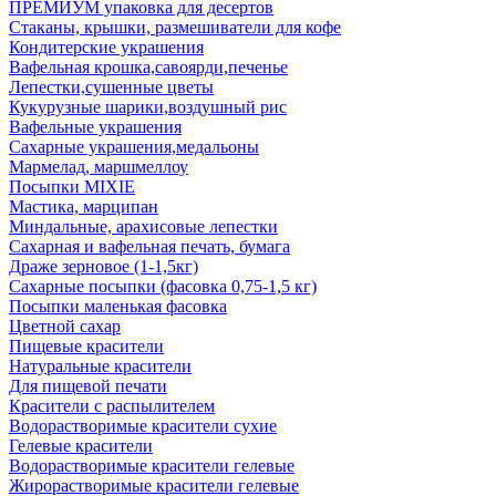
ПРЕМИУМ упаковка для десертов
Стаканы, крышки, размешиватели для кофе
Кондитерские украшения
Вафельная крошка,савоярди,печенье
Лепестки,сушенные цветы
Кукурузные шарики,воздушный рис
Вафельные украшения
Сахарные украшения,медальоны
Мармелад, маршмеллоу
Посыпки MIXIE
Мастика, марципан
Миндальные, арахисовые лепестки
Сахарная и вафельная печать, бумага
Драже зерновое (1-1,5кг)
Сахарные посыпки (фасовка 0,75-1,5 кг)
Посыпки маленькая фасовка
Цветной сахар
Пищевые красители
Натуральные красители
Для пищевой печати
Красители с распылителем
Водорастворимые красители сухие
Гелевые красители
Водорастворимые красители гелевые
Жирорастворимые красители гелевые