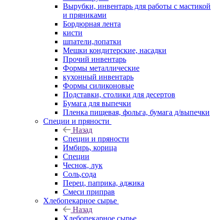
Вырубки, инвентарь для работы с мастикой
и пряниками
Бордюрная лента
кисти
шпатели,лопатки
Мешки кондитерские, насадки
Прочий инвентарь
Формы металлические
кухонный инвентарь
Формы силиконовые
Подставки, столики для десертов
Бумага для выпечки
Пленка пищевая, фольга, бумага д/выпечки
Специи и пряности
Назад
Специи и пряности
Имбирь, корица
Специи
Чеснок, лук
Соль,сода
Перец, паприка, аджика
Смеси приправ
Хлебопекарное сырье
Назад
Хлебопекарное сырье