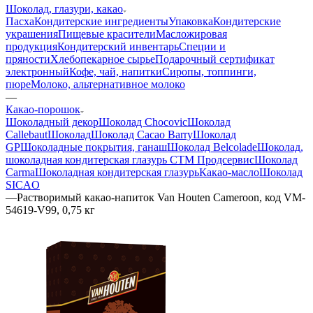
Шоколад, глазури, какао
Пасха
Кондитерские ингредиенты
Упаковка
Кондитерские
украшения
Пищевые красители
Масложировая
продукция
Кондитерский инвентарь
Специи и
пряности
Хлебопекарное сырье
Подарочный сертификат
электронный
Кофе, чай, напитки
Сиропы, топпинги,
пюре
Молоко, альтернативное молоко
—
Какао-порошок
Шоколадный декор
Шоколад Chocovic
Шоколад
Callebaut
Шоколад
Шоколад Cacao Barry
Шоколад
GP
Шоколадные покрытия, ганаш
Шоколад Belcolade
Шоколад,
шоколадная кондитерская глазурь СТМ Продсервис
Шоколад
Carma
Шоколадная кондитерская глазурь
Какао-масло
Шоколад
SICAO
—
Растворимый какао-напиток Van Houten Cameroon, код VM-
54619-V99, 0,75 кг