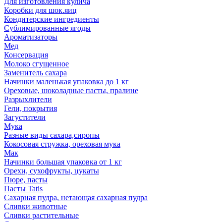
Для изготовления кулича
Коробки для шок.яиц
Кондитерские ингредиенты
Сублимированные ягоды
Ароматизаторы
Мед
Консервация
Молоко сгущенное
Заменитель сахара
Начинки маленькая упаковка до 1 кг
Ореховые, шоколадные пасты, пралине
Разрыхлители
Гели, покрытия
Загустители
Мука
Разные виды сахара,сиропы
Кокосовая стружка, ореховая мука
Мак
Начинки большая упаковка от 1 кг
Орехи, сухофрукты, цукаты
Пюре, пасты
Пасты Tatis
Сахарная пудра, нетающая сахарная пудра
Сливки животные
Сливки растительные