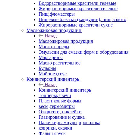
Водорастворимые красители гелевые
Жирорастворимые красители гелевые
Пищ.фломастеры
Пищевые блестки (кандурин), пищ.золото
Жирорастворимые красители сухие
Масложировая продукция
Назад
Масложировая продукция
Масло, спреды
Эмульсии для смазки форм и оборудования
Маргарины
Масло растительное
Бульоны
Майонез,соус
Кондитерский инвентарь
Назад
Кондитерский инвентарь
Топперы, свечи
Пластиковые формы
весы,термометры
Открытки, наклейки
Глазирование и сушка
Палочки,шампуры,проволока
коврики, скалки
Фальш-ярусы