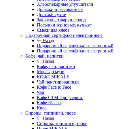
Хлебопекарные улучшители
Дрожжи прессованные
Дрожжи сухие
Закваски, заварки, солод
Посыпки зерновые, кунжут
Смеси для хлеба
Подарочный сертификат электронный
Назад
Подарочный сертификат электронный
Подарочный сертификат электронный
Кофе, чай, напитки
Назад
Кофе, чай, напитки
Морсы, смузи
КОФЕ MIKALE
Чай пакетированный
Кофе Face to Face
Чай
Кофе СТМ Продсервис
Кофе Ricetta
Квас
Сиропы, топпинги, пюре
Назад
Сиропы, топпинги, пюре
Пюре MIKALE