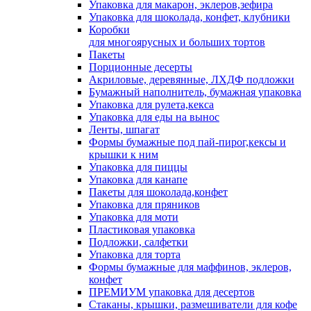
Упаковка для макарон, эклеров,зефира
Упаковка для шоколада, конфет, клубники
Коробки
для многоярусных и больших тортов
Пакеты
Порционные десерты
Акриловые, деревянные, ЛХДФ подложки
Бумажный наполнитель, бумажная упаковка
Упаковка для рулета,кекса
Упаковка для еды на вынос
Ленты, шпагат
Формы бумажные под пай-пирог,кексы и
крышки к ним
Упаковка для пиццы
Упаковка для канапе
Пакеты для шоколада,конфет
Упаковка для пряников
Упаковка для моти
Пластиковая упаковка
Подложки, салфетки
Упаковка для торта
Формы бумажные для маффинов, эклеров,
конфет
ПРЕМИУМ упаковка для десертов
Стаканы, крышки, размешиватели для кофе