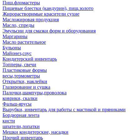
Пищ.фломастеры
Пищевые блестки (кандурин), пищ.золото
Жирорастворимые красители сухие
Масложировая продукция
Масло, спреды
Эмульсии для смазки форм и оборудования
Маргарины
Масло растительное
Бульоны
Майонез,соус
Кондитерский инвентарь
Топперы, свечи
Пластиковые формы
весы,термометры
Открытки, наклейки
Глазирование и сушка
Палочки,шампуры,проволока
коврики, скалки
Фальш-ярусы
Вырубки, инвентарь для работы с мастикой и пряниками
Бордюрная лента
кисти
шпатели,лопатки
Мешки кондитерские, насадки
Прочий инвентарь