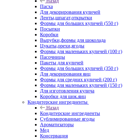
Назад
Пасха
Для декорирования куличей
Ленты,шпагат,открытки
Формы для больших куличей (550 г)
Посыпки
Коробки
Вырубки,формы для шоколада
Цукаты,орехи,ягоды
Формы для маленьких куличей (100 г)
Пасочницы
Пакеты для куличей
Формы для больших куличей (350 г)
Для декорирования яиц
Формы для средних куличей (200 г)
Формы для маленьких куличей (150 г)
Для изготовления кулича
Коробки для шок.яиц
Кондитерские ингредиенты
Назад
Кондитерские ингредиенты
Сублимированные ягоды
Ароматизаторы
Мед
Консервация