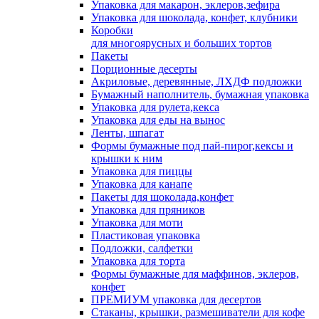
Упаковка для макарон, эклеров,зефира
Упаковка для шоколада, конфет, клубники
Коробки
для многоярусных и больших тортов
Пакеты
Порционные десерты
Акриловые, деревянные, ЛХДФ подложки
Бумажный наполнитель, бумажная упаковка
Упаковка для рулета,кекса
Упаковка для еды на вынос
Ленты, шпагат
Формы бумажные под пай-пирог,кексы и
крышки к ним
Упаковка для пиццы
Упаковка для канапе
Пакеты для шоколада,конфет
Упаковка для пряников
Упаковка для моти
Пластиковая упаковка
Подложки, салфетки
Упаковка для торта
Формы бумажные для маффинов, эклеров,
конфет
ПРЕМИУМ упаковка для десертов
Стаканы, крышки, размешиватели для кофе