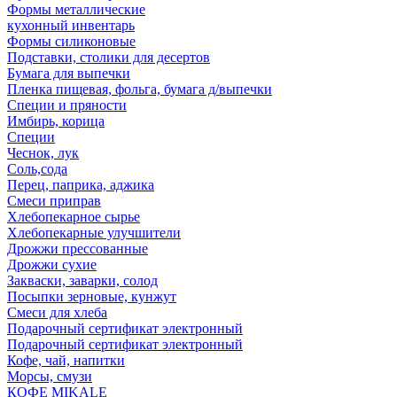
Формы металлические
кухонный инвентарь
Формы силиконовые
Подставки, столики для десертов
Бумага для выпечки
Пленка пищевая, фольга, бумага д/выпечки
Специи и пряности
Имбирь, корица
Специи
Чеснок, лук
Соль,сода
Перец, паприка, аджика
Смеси приправ
Хлебопекарное сырье
Хлебопекарные улучшители
Дрожжи прессованные
Дрожжи сухие
Закваски, заварки, солод
Посыпки зерновые, кунжут
Смеси для хлеба
Подарочный сертификат электронный
Подарочный сертификат электронный
Кофе, чай, напитки
Морсы, смузи
КОФЕ MIKALE