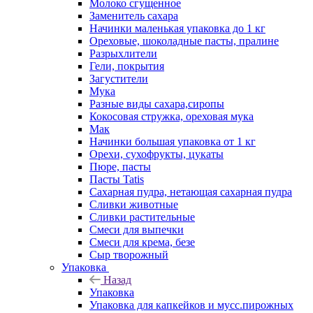
Молоко сгущенное
Заменитель сахара
Начинки маленькая упаковка до 1 кг
Ореховые, шоколадные пасты, пралине
Разрыхлители
Гели, покрытия
Загустители
Мука
Разные виды сахара,сиропы
Кокосовая стружка, ореховая мука
Мак
Начинки большая упаковка от 1 кг
Орехи, сухофрукты, цукаты
Пюре, пасты
Пасты Tatis
Сахарная пудра, нетающая сахарная пудра
Сливки животные
Сливки растительные
Смеси для выпечки
Смеси для крема, безе
Сыр творожный
Упаковка
Назад
Упаковка
Упаковка для капкейков и мусс.пирожных