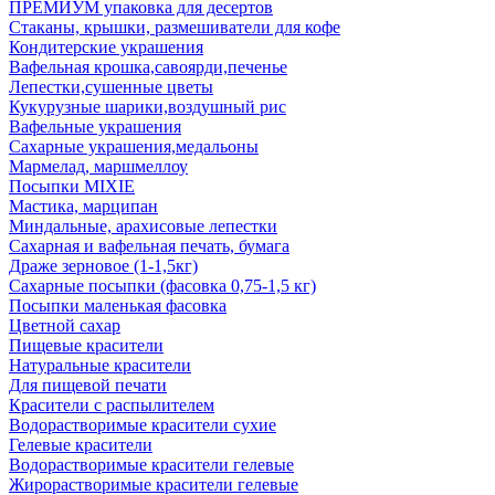
ПРЕМИУМ упаковка для десертов
Стаканы, крышки, размешиватели для кофе
Кондитерские украшения
Вафельная крошка,савоярди,печенье
Лепестки,сушенные цветы
Кукурузные шарики,воздушный рис
Вафельные украшения
Сахарные украшения,медальоны
Мармелад, маршмеллоу
Посыпки MIXIE
Мастика, марципан
Миндальные, арахисовые лепестки
Сахарная и вафельная печать, бумага
Драже зерновое (1-1,5кг)
Сахарные посыпки (фасовка 0,75-1,5 кг)
Посыпки маленькая фасовка
Цветной сахар
Пищевые красители
Натуральные красители
Для пищевой печати
Красители с распылителем
Водорастворимые красители сухие
Гелевые красители
Водорастворимые красители гелевые
Жирорастворимые красители гелевые