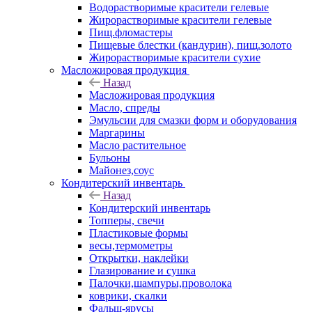
Водорастворимые красители гелевые
Жирорастворимые красители гелевые
Пищ.фломастеры
Пищевые блестки (кандурин), пищ.золото
Жирорастворимые красители сухие
Масложировая продукция
Назад
Масложировая продукция
Масло, спреды
Эмульсии для смазки форм и оборудования
Маргарины
Масло растительное
Бульоны
Майонез,соус
Кондитерский инвентарь
Назад
Кондитерский инвентарь
Топперы, свечи
Пластиковые формы
весы,термометры
Открытки, наклейки
Глазирование и сушка
Палочки,шампуры,проволока
коврики, скалки
Фальш-ярусы