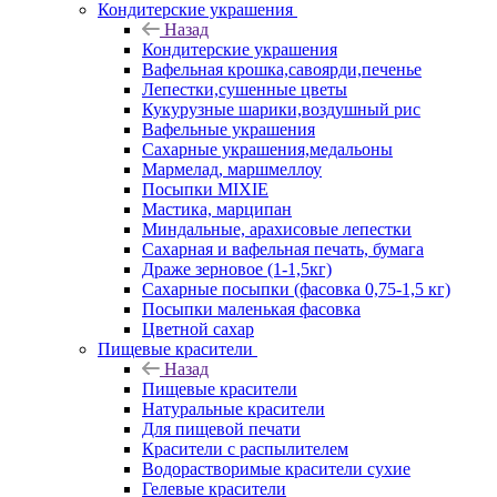
Кондитерские украшения
Назад
Кондитерские украшения
Вафельная крошка,савоярди,печенье
Лепестки,сушенные цветы
Кукурузные шарики,воздушный рис
Вафельные украшения
Сахарные украшения,медальоны
Мармелад, маршмеллоу
Посыпки MIXIE
Мастика, марципан
Миндальные, арахисовые лепестки
Сахарная и вафельная печать, бумага
Драже зерновое (1-1,5кг)
Сахарные посыпки (фасовка 0,75-1,5 кг)
Посыпки маленькая фасовка
Цветной сахар
Пищевые красители
Назад
Пищевые красители
Натуральные красители
Для пищевой печати
Красители с распылителем
Водорастворимые красители сухие
Гелевые красители