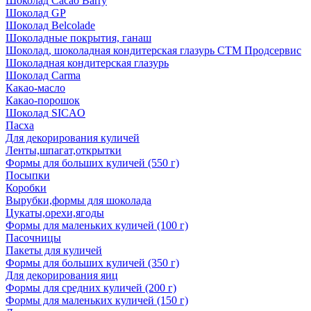
Шоколад Cacao Barry
Шоколад GP
Шоколад Belcolade
Шоколадные покрытия, ганаш
Шоколад, шоколадная кондитерская глазурь СТМ Продсервис
Шоколадная кондитерская глазурь
Шоколад Carma
Какао-масло
Какао-порошок
Шоколад SICAO
Пасха
Для декорирования куличей
Ленты,шпагат,открытки
Формы для больших куличей (550 г)
Посыпки
Коробки
Вырубки,формы для шоколада
Цукаты,орехи,ягоды
Формы для маленьких куличей (100 г)
Пасочницы
Пакеты для куличей
Формы для больших куличей (350 г)
Для декорирования яиц
Формы для средних куличей (200 г)
Формы для маленьких куличей (150 г)