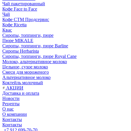
Чай пакетированный
Кофе Face to Face
Чай
Кофе СТМ Продсервис
Кофе Ricetta
Квас
Сиропы, топпинги, пюре
Пюре MIKALE
Сиропы, топпинги, пюре Barline
Сиропы Herbarista
Сиропы, топпинги, пюре Royal Cane
Молоко, альтернативное молоко
Цельное, сухое молоко
Смеси для мороженого
Альтернативное молоко
Коктейль молочный
АКЦИИ
Доставка и оплата
Новости
Рецепты
О нас
О компании
Контакты
Контакты
+7 912 699-70-70