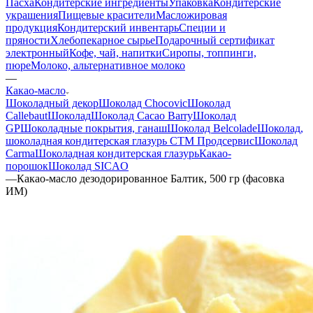
Пасха
Кондитерские ингредиенты
Упаковка
Кондитерские
украшения
Пищевые красители
Масложировая
продукция
Кондитерский инвентарь
Специи и
пряности
Хлебопекарное сырье
Подарочный сертификат
электронный
Кофе, чай, напитки
Сиропы, топпинги,
пюре
Молоко, альтернативное молоко
—
Какао-масло
Шоколадный декор
Шоколад Chocovic
Шоколад
Callebaut
Шоколад
Шоколад Cacao Barry
Шоколад
GP
Шоколадные покрытия, ганаш
Шоколад Belcolade
Шоколад,
шоколадная кондитерская глазурь СТМ Продсервис
Шоколад
Carma
Шоколадная кондитерская глазурь
Какао-
порошок
Шоколад SICAO
—
Какао-масло дезодорированное Балтик, 500 гр (фасовка
ИМ)