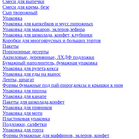
Смеси для выпечки
Смеси для крема, безе
Сыр творожный
Упаковка
Упаковка для капкейков и мусс.пирожных
Упаковка для макарон, эклеров,зефира
Упаковка для шоколада, конфет, клубники
Коробки для многоярусных и больших тортов
Пакеты
Порционные десерты
Акриловые, деревянные, ЛХДФ подложки
Бумажный наполнитель, бумажная упаковка
Упаковка для рулета,кекса
Упаковка для еды на вынос
Ленты, шпагат
Формы бумажные под пай-пирог,кексы и крышки к ним
Упаковка для пиццы
Упаковка для канапе
Пакеты для шоколада,конфет
Упаковка для пряников
Упаковка для моти
Пластиковая упаковка
Подложки, салфетки
Упаковка для торта
Формы бумажные для маффинов, эклеров, конфет