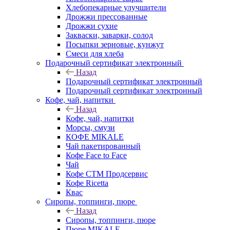
Хлебопекарные улучшители
Дрожжи прессованные
Дрожжи сухие
Закваски, заварки, солод
Посыпки зерновые, кунжут
Смеси для хлеба
Подарочный сертификат электронный
Назад
Подарочный сертификат электронный
Подарочный сертификат электронный
Кофе, чай, напитки
Назад
Кофе, чай, напитки
Морсы, смузи
КОФЕ MIKALE
Чай пакетированный
Кофе Face to Face
Чай
Кофе СТМ Продсервис
Кофе Ricetta
Квас
Сиропы, топпинги, пюре
Назад
Сиропы, топпинги, пюре
Пюре MIKALE