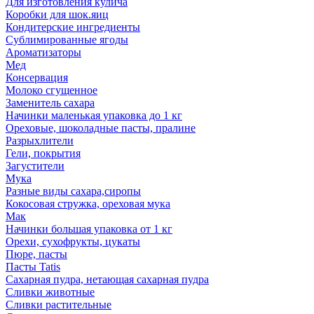
Для изготовления кулича
Коробки для шок.яиц
Кондитерские ингредиенты
Сублимированные ягоды
Ароматизаторы
Мед
Консервация
Молоко сгущенное
Заменитель сахара
Начинки маленькая упаковка до 1 кг
Ореховые, шоколадные пасты, пралине
Разрыхлители
Гели, покрытия
Загустители
Мука
Разные виды сахара,сиропы
Кокосовая стружка, ореховая мука
Мак
Начинки большая упаковка от 1 кг
Орехи, сухофрукты, цукаты
Пюре, пасты
Пасты Tatis
Сахарная пудра, нетающая сахарная пудра
Сливки животные
Сливки растительные