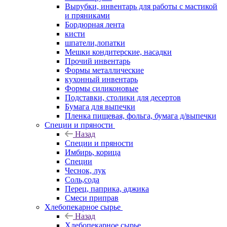
Вырубки, инвентарь для работы с мастикой
и пряниками
Бордюрная лента
кисти
шпатели,лопатки
Мешки кондитерские, насадки
Прочий инвентарь
Формы металлические
кухонный инвентарь
Формы силиконовые
Подставки, столики для десертов
Бумага для выпечки
Пленка пищевая, фольга, бумага д/выпечки
Специи и пряности
Назад
Специи и пряности
Имбирь, корица
Специи
Чеснок, лук
Соль,сода
Перец, паприка, аджика
Смеси приправ
Хлебопекарное сырье
Назад
Хлебопекарное сырье