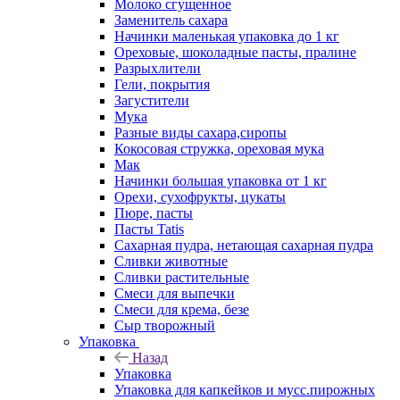
Молоко сгущенное
Заменитель сахара
Начинки маленькая упаковка до 1 кг
Ореховые, шоколадные пасты, пралине
Разрыхлители
Гели, покрытия
Загустители
Мука
Разные виды сахара,сиропы
Кокосовая стружка, ореховая мука
Мак
Начинки большая упаковка от 1 кг
Орехи, сухофрукты, цукаты
Пюре, пасты
Пасты Tatis
Сахарная пудра, нетающая сахарная пудра
Сливки животные
Сливки растительные
Смеси для выпечки
Смеси для крема, безе
Сыр творожный
Упаковка
Назад
Упаковка
Упаковка для капкейков и мусс.пирожных