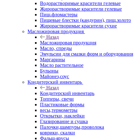
Водорастворимые красители гелевые
Жирорастворимые красители гелевые
Пищ.фломастеры
Пищевые блестки (кандурин), пищ.золото
Жирорастворимые красители сухие
Масложировая продукция
Назад
Масложировая продукция
Масло, спреды
Эмульсии для смазки форм и оборудования
Маргарины
Масло растительное
Бульоны
Майонез,соус
Кондитерский инвентарь
Назад
Кондитерский инвентарь
Топперы, свечи
Пластиковые формы
весы,термометры
Открытки, наклейки
Глазирование и сушка
Палочки,шампуры,проволока
коврики, скалки
Фальш-ярусы