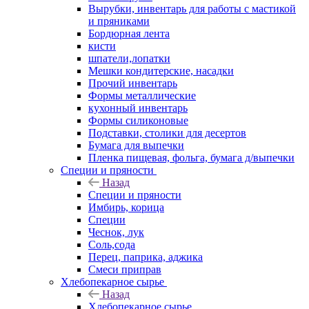
Вырубки, инвентарь для работы с мастикой
и пряниками
Бордюрная лента
кисти
шпатели,лопатки
Мешки кондитерские, насадки
Прочий инвентарь
Формы металлические
кухонный инвентарь
Формы силиконовые
Подставки, столики для десертов
Бумага для выпечки
Пленка пищевая, фольга, бумага д/выпечки
Специи и пряности
Назад
Специи и пряности
Имбирь, корица
Специи
Чеснок, лук
Соль,сода
Перец, паприка, аджика
Смеси приправ
Хлебопекарное сырье
Назад
Хлебопекарное сырье