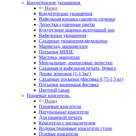
Кондитерские украшения
Назад
Кондитерские украшения
Вафельная крошка,савоярди,печенье
Лепестки,сушенные цветы
Кукурузные шарики,воздушный рис
Вафельные украшения
Сахарные украшения,медальоны
Мармелад, маршмеллоу
Посыпки MIXIE
Мастика, марципан
Миндальные, арахисовые лепестки
Сахарная и вафельная печать, бумага
Драже зерновое (1-1,5кг)
Сахарные посыпки (фасовка 0,75-1,5 кг)
Посыпки маленькая фасовка
Цветной сахар
Пищевые красители
Назад
Пищевые красители
Натуральные красители
Для пищевой печати
Красители с распылителем
Водорастворимые красители сухие
Гелевые красители