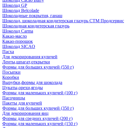
Шоколад Cacao Barry
Шоколад GP
Шоколад Belcolade
Шоколадные покрытия, ганаш
Шоколад, шоколадная кондитерская глазурь СТМ Продсервис
Шоколадная кондитерская глазурь
Шоколад Carma
Какао-масло
Какао-порошок
Шоколад SICAO
Пасха
Для декорирования куличей
Ленты,шпагат,открытки
Формы для больших куличей (550 г)
Посыпки
Коробки
Вырубки,формы для шоколада
Цукаты,орехи,ягоды
Формы для маленьких куличей (100 г)
Пасочницы
Пакеты для куличей
Формы для больших куличей (350 г)
Для декорирования яиц
Формы для средних куличей (200 г)
Формы для маленьких куличей (150 г)