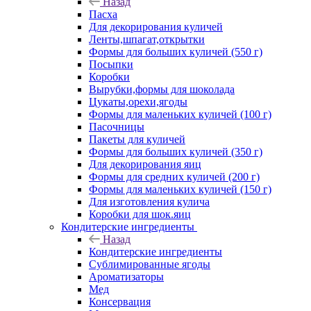
Назад
Пасха
Для декорирования куличей
Ленты,шпагат,открытки
Формы для больших куличей (550 г)
Посыпки
Коробки
Вырубки,формы для шоколада
Цукаты,орехи,ягоды
Формы для маленьких куличей (100 г)
Пасочницы
Пакеты для куличей
Формы для больших куличей (350 г)
Для декорирования яиц
Формы для средних куличей (200 г)
Формы для маленьких куличей (150 г)
Для изготовления кулича
Коробки для шок.яиц
Кондитерские ингредиенты
Назад
Кондитерские ингредиенты
Сублимированные ягоды
Ароматизаторы
Мед
Консервация