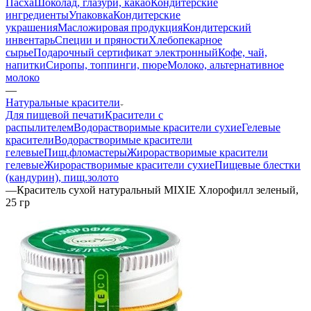
Пасха
Шоколад, глазури, какао
Кондитерские
ингредиенты
Упаковка
Кондитерские
украшения
Масложировая продукция
Кондитерский
инвентарь
Специи и пряности
Хлебопекарное
сырье
Подарочный сертификат электронный
Кофе, чай,
напитки
Сиропы, топпинги, пюре
Молоко, альтернативное
молоко
—
Натуральные красители
Для пищевой печати
Красители с
распылителем
Водорастворимые красители сухие
Гелевые
красители
Водорастворимые красители
гелевые
Пищ.фломастеры
Жирорастворимые красители
гелевые
Жирорастворимые красители сухие
Пищевые блестки
(кандурин), пищ.золото
—
Краситель сухой натуральный MIXIE Хлорофилл зеленый,
25 гр