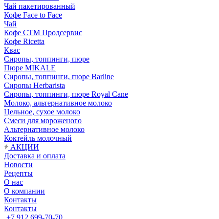
Чай пакетированный
Кофе Face to Face
Чай
Кофе СТМ Продсервис
Кофе Ricetta
Квас
Сиропы, топпинги, пюре
Пюре MIKALE
Сиропы, топпинги, пюре Barline
Сиропы Herbarista
Сиропы, топпинги, пюре Royal Cane
Молоко, альтернативное молоко
Цельное, сухое молоко
Смеси для мороженого
Альтернативное молоко
Коктейль молочный
АКЦИИ
Доставка и оплата
Новости
Рецепты
О нас
О компании
Контакты
Контакты
+7 912 699-70-70