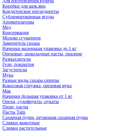
Для изготовления кулича
Коробки для шок.яиц
Кондитерские ингредиенты
Сублимированные ягоды
Ароматизаторы
Мед
Консервация
Молоко сгущенное
Заменитель сахара
Начинки маленькая упаковка до 1 кг
Ореховые, шоколадные пасты, пралине
Разрыхлители
Гели, покрытия
Загустители
Мука
Разные виды сахара,сиропы
Кокосовая стружка, ореховая мука
Мак
Начинки большая упаковка от 1 кг
Орехи, сухофрукты, цукаты
Пюре, пасты
Пасты Tatis
Сахарная пудра, нетающая сахарная пудра
Сливки животные
Сливки растительные