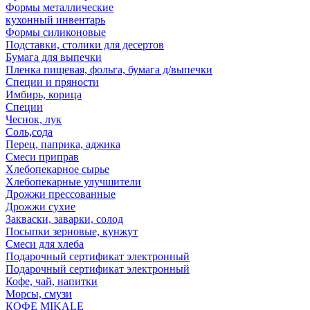
Формы металлические
кухонный инвентарь
Формы силиконовые
Подставки, столики для десертов
Бумага для выпечки
Пленка пищевая, фольга, бумага д/выпечки
Специи и пряности
Имбирь, корица
Специи
Чеснок, лук
Соль,сода
Перец, паприка, аджика
Смеси приправ
Хлебопекарное сырье
Хлебопекарные улучшители
Дрожжи прессованные
Дрожжи сухие
Закваски, заварки, солод
Посыпки зерновые, кунжут
Смеси для хлеба
Подарочный сертификат электронный
Подарочный сертификат электронный
Кофе, чай, напитки
Морсы, смузи
КОФЕ MIKALE