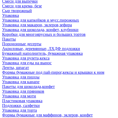
Смеси для выпечки
Смеси для крема, безе
Сыр творожный
Упаковка
Упаковка для капкейков и мусс.пирожных
Упаковка для макарон, эклеров,зефира
Упаковка для шоколада, конфет, клубники
Коробки для многоярусных и больших тортов
Пакеты
Порционные десерты
Акриловые, деревянные, ЛХДФ подложки
Бумажный наполнитель, бумажная упаковка
Упаковка для рулета,кекса
Упаковка для еды на вынос
Ленты, шпагат
Формы бумажные под пай-пирог,кексы и крышки к ним
Упаковка для пиццы
Упаковка для канапе
Пакеты для шоколада,конфет
Упаковка для пряников
Упаковка для моти
Пластиковая упаковка
Подложки, салфетки
Упаковка для торта
Формы бумажные для маффинов, эклеров, конфет