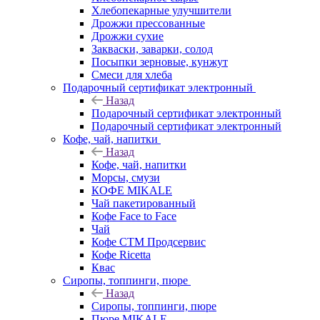
Хлебопекарные улучшители
Дрожжи прессованные
Дрожжи сухие
Закваски, заварки, солод
Посыпки зерновые, кунжут
Смеси для хлеба
Подарочный сертификат электронный
Назад
Подарочный сертификат электронный
Подарочный сертификат электронный
Кофе, чай, напитки
Назад
Кофе, чай, напитки
Морсы, смузи
КОФЕ MIKALE
Чай пакетированный
Кофе Face to Face
Чай
Кофе СТМ Продсервис
Кофе Ricetta
Квас
Сиропы, топпинги, пюре
Назад
Сиропы, топпинги, пюре
Пюре MIKALE