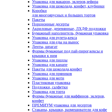
Упаковка для макарон, эклеров,зефира
Упаковка для шоколада, конфет, клубники
Коробки
для многоярусных и больших тортов
Пакеты
Порционные десерты
Акриловые, деревянные, ЛХДФ подложки
Бумажный наполнитель, бумажная упаковка
Упаковка для рулета,кекса
Упаковка для еды на вынос
Ленты, шпагат
Формы бумажные под пай-пирог,кексы и
крышки к ним
Упаковка для пиццы
Упаковка для канапе
Пакеты для шоколада,конфет
Упаковка для пряников
Упаковка для моти
Пластиковая упаковка
Подложки, салфетки
Упаковка для торта
Формы бумажные для маффинов, эклеров,
конфет
ПРЕМИУМ упаковка для десертов
Стаканы, крышки, размешиватели для кофе