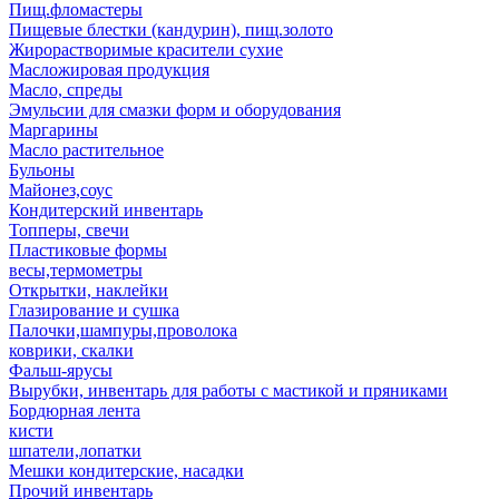
Пищ.фломастеры
Пищевые блестки (кандурин), пищ.золото
Жирорастворимые красители сухие
Масложировая продукция
Масло, спреды
Эмульсии для смазки форм и оборудования
Маргарины
Масло растительное
Бульоны
Майонез,соус
Кондитерский инвентарь
Топперы, свечи
Пластиковые формы
весы,термометры
Открытки, наклейки
Глазирование и сушка
Палочки,шампуры,проволока
коврики, скалки
Фальш-ярусы
Вырубки, инвентарь для работы с мастикой и пряниками
Бордюрная лента
кисти
шпатели,лопатки
Мешки кондитерские, насадки
Прочий инвентарь