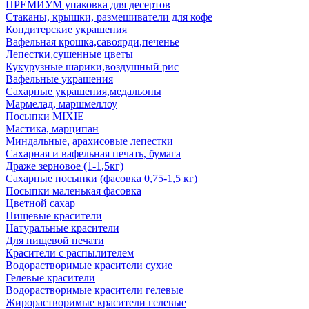
ПРЕМИУМ упаковка для десертов
Стаканы, крышки, размешиватели для кофе
Кондитерские украшения
Вафельная крошка,савоярди,печенье
Лепестки,сушенные цветы
Кукурузные шарики,воздушный рис
Вафельные украшения
Сахарные украшения,медальоны
Мармелад, маршмеллоу
Посыпки MIXIE
Мастика, марципан
Миндальные, арахисовые лепестки
Сахарная и вафельная печать, бумага
Драже зерновое (1-1,5кг)
Сахарные посыпки (фасовка 0,75-1,5 кг)
Посыпки маленькая фасовка
Цветной сахар
Пищевые красители
Натуральные красители
Для пищевой печати
Красители с распылителем
Водорастворимые красители сухие
Гелевые красители
Водорастворимые красители гелевые
Жирорастворимые красители гелевые