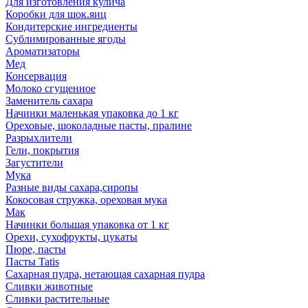
Для изготовления кулича
Коробки для шок.яиц
Кондитерские ингредиенты
Сублимированные ягоды
Ароматизаторы
Мед
Консервация
Молоко сгущенное
Заменитель сахара
Начинки маленькая упаковка до 1 кг
Ореховые, шоколадные пасты, пралине
Разрыхлители
Гели, покрытия
Загустители
Мука
Разные виды сахара,сиропы
Кокосовая стружка, ореховая мука
Мак
Начинки большая упаковка от 1 кг
Орехи, сухофрукты, цукаты
Пюре, пасты
Пасты Tatis
Сахарная пудра, нетающая сахарная пудра
Сливки животные
Сливки растительные