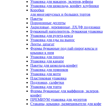
Упаковка для макарон, эклеров,зефира
Упаковка для шоколада, конфет, клубники
Коробки
для многоярусных и больших тортов
Пакеты
Порционные десерты
Акриловые, деревянные, ЛХДФ подложки
Бумажный наполнитель, бумажная упаковка
Упаковка для рулета,кекса
Упаковка для еды на вынос
Ленты, шпагат
Формы бумажные под пай-пирог,кексы и
крышки к ним
Упаковка для пиццы
Упаковка для канапе
Пакеты для шоколада,конфет
Упаковка для пряников
Упаковка для моти
Пластиковая упаковка
Подложки, салфетки
Упаковка для торта
Формы бумажные для маффинов, эклеров,
конфет
ПРЕМИУМ упаковка для десертов
Стаканы, крышки, размешиватели для кофе