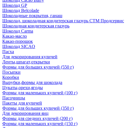
Шоколад Cacao Barry
Шоколад GP
Шоколад Belcolade
Шоколадные покрытия, ганаш
Шоколад, шоколадная кондитерская глазурь СТМ Продсервис
Шоколадная кондитерская глазурь
Шоколад Carma
Какао-масло
Какао-порошок
Шоколад SICAO
Пасха
Для декорирования куличей
Ленты,шпагат,открытки
Формы для больших куличей (550 г)
Посыпки
Коробки
Вырубки,формы для шоколада
Цукаты,орехи,ягоды
Формы для маленьких куличей (100 г)
Пасочницы
Пакеты для куличей
Формы для больших куличей (350 г)
Для декорирования яиц
Формы для средних куличей (200 г)
Формы для маленьких куличей (150 г)