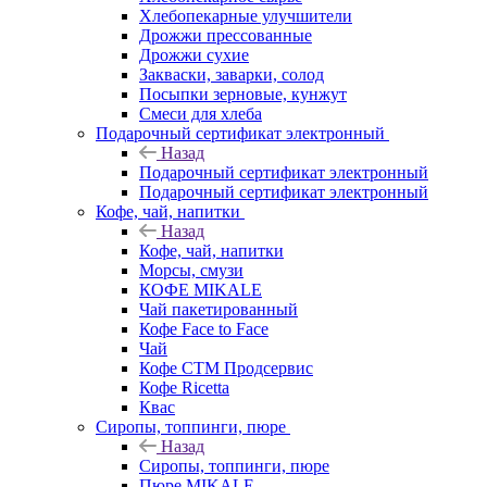
Хлебопекарные улучшители
Дрожжи прессованные
Дрожжи сухие
Закваски, заварки, солод
Посыпки зерновые, кунжут
Смеси для хлеба
Подарочный сертификат электронный
Назад
Подарочный сертификат электронный
Подарочный сертификат электронный
Кофе, чай, напитки
Назад
Кофе, чай, напитки
Морсы, смузи
КОФЕ MIKALE
Чай пакетированный
Кофе Face to Face
Чай
Кофе СТМ Продсервис
Кофе Ricetta
Квас
Сиропы, топпинги, пюре
Назад
Сиропы, топпинги, пюре
Пюре MIKALE