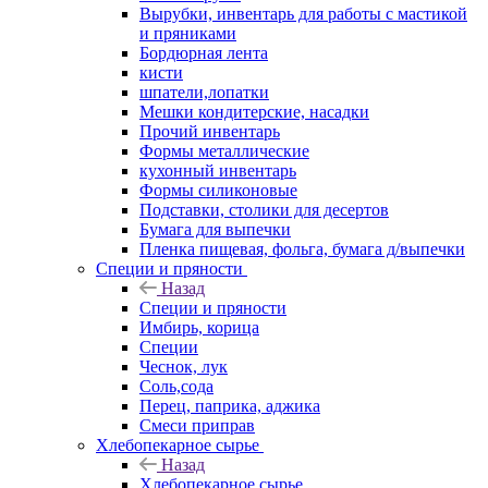
Вырубки, инвентарь для работы с мастикой
и пряниками
Бордюрная лента
кисти
шпатели,лопатки
Мешки кондитерские, насадки
Прочий инвентарь
Формы металлические
кухонный инвентарь
Формы силиконовые
Подставки, столики для десертов
Бумага для выпечки
Пленка пищевая, фольга, бумага д/выпечки
Специи и пряности
Назад
Специи и пряности
Имбирь, корица
Специи
Чеснок, лук
Соль,сода
Перец, паприка, аджика
Смеси приправ
Хлебопекарное сырье
Назад
Хлебопекарное сырье