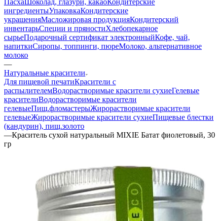
Пасха
Шоколад, глазури, какао
Кондитерские
ингредиенты
Упаковка
Кондитерские
украшения
Масложировая продукция
Кондитерский
инвентарь
Специи и пряности
Хлебопекарное
сырье
Подарочный сертификат электронный
Кофе, чай,
напитки
Сиропы, топпинги, пюре
Молоко, альтернативное
молоко
—
Натуральные красители
Для пищевой печати
Красители с
распылителем
Водорастворимые красители сухие
Гелевые
красители
Водорастворимые красители
гелевые
Пищ.фломастеры
Жирорастворимые красители
гелевые
Жирорастворимые красители сухие
Пищевые блестки
(кандурин), пищ.золото
—
Краситель сухой натуральный MIXIE Батат фиолетовый, 30
гр