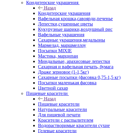
Кондитерские украшения
Назад
Кондитерские украшения
Вафельная крошка,савоярди,печенье
Лепестки,сушенные цветы
Кукурузные шарики,воздушный рис
Вафельные украшения
Сахарные украшения,медальоны
Мармелад, маршмеллоу
Посыпки MIXIE
Мастика, марципан
Миндальные, арахисовые лепестки
Сахарная и вафельная печать, бумага
Драже зерновое (1-1,5кг)
Сахарные посыпки (фасовка 0,75-1,5 кг)
Посыпки маленькая фасовка
Цветной сахар
Пищевые красители
Назад
Пищевые красители
Натуральные красители
Для пищевой печати
Красители с распылителем
Водорастворимые красители сухие
Гелевые красители