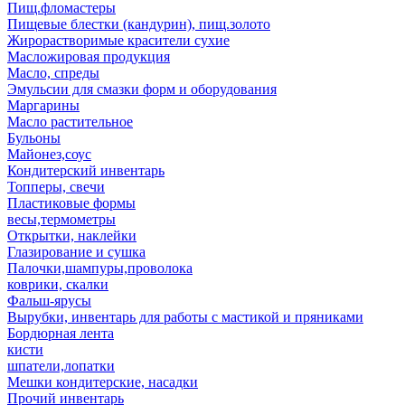
Пищ.фломастеры
Пищевые блестки (кандурин), пищ.золото
Жирорастворимые красители сухие
Масложировая продукция
Масло, спреды
Эмульсии для смазки форм и оборудования
Маргарины
Масло растительное
Бульоны
Майонез,соус
Кондитерский инвентарь
Топперы, свечи
Пластиковые формы
весы,термометры
Открытки, наклейки
Глазирование и сушка
Палочки,шампуры,проволока
коврики, скалки
Фальш-ярусы
Вырубки, инвентарь для работы с мастикой и пряниками
Бордюрная лента
кисти
шпатели,лопатки
Мешки кондитерские, насадки
Прочий инвентарь