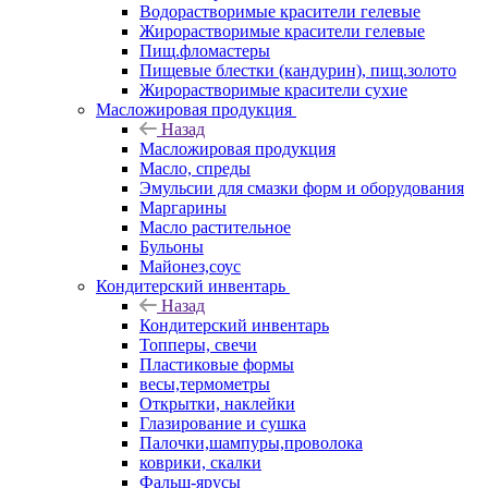
Водорастворимые красители гелевые
Жирорастворимые красители гелевые
Пищ.фломастеры
Пищевые блестки (кандурин), пищ.золото
Жирорастворимые красители сухие
Масложировая продукция
Назад
Масложировая продукция
Масло, спреды
Эмульсии для смазки форм и оборудования
Маргарины
Масло растительное
Бульоны
Майонез,соус
Кондитерский инвентарь
Назад
Кондитерский инвентарь
Топперы, свечи
Пластиковые формы
весы,термометры
Открытки, наклейки
Глазирование и сушка
Палочки,шампуры,проволока
коврики, скалки
Фальш-ярусы