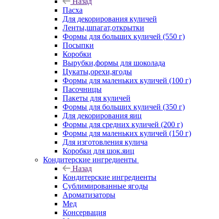
Назад
Пасха
Для декорирования куличей
Ленты,шпагат,открытки
Формы для больших куличей (550 г)
Посыпки
Коробки
Вырубки,формы для шоколада
Цукаты,орехи,ягоды
Формы для маленьких куличей (100 г)
Пасочницы
Пакеты для куличей
Формы для больших куличей (350 г)
Для декорирования яиц
Формы для средних куличей (200 г)
Формы для маленьких куличей (150 г)
Для изготовления кулича
Коробки для шок.яиц
Кондитерские ингредиенты
Назад
Кондитерские ингредиенты
Сублимированные ягоды
Ароматизаторы
Мед
Консервация