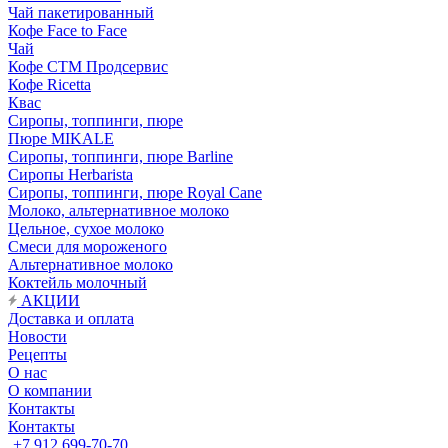
Чай пакетированный
Кофе Face to Face
Чай
Кофе СТМ Продсервис
Кофе Ricetta
Квас
Сиропы, топпинги, пюре
Пюре MIKALE
Сиропы, топпинги, пюре Barline
Сиропы Herbarista
Сиропы, топпинги, пюре Royal Cane
Молоко, альтернативное молоко
Цельное, сухое молоко
Смеси для мороженого
Альтернативное молоко
Коктейль молочный
АКЦИИ
Доставка и оплата
Новости
Рецепты
О нас
О компании
Контакты
Контакты
+7 912 699-70-70