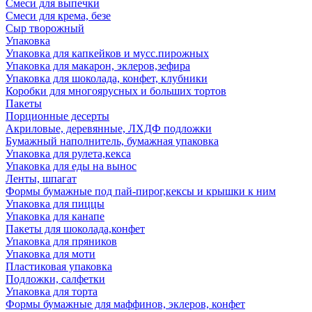
Смеси для выпечки
Смеси для крема, безе
Сыр творожный
Упаковка
Упаковка для капкейков и мусс.пирожных
Упаковка для макарон, эклеров,зефира
Упаковка для шоколада, конфет, клубники
Коробки для многоярусных и больших тортов
Пакеты
Порционные десерты
Акриловые, деревянные, ЛХДФ подложки
Бумажный наполнитель, бумажная упаковка
Упаковка для рулета,кекса
Упаковка для еды на вынос
Ленты, шпагат
Формы бумажные под пай-пирог,кексы и крышки к ним
Упаковка для пиццы
Упаковка для канапе
Пакеты для шоколада,конфет
Упаковка для пряников
Упаковка для моти
Пластиковая упаковка
Подложки, салфетки
Упаковка для торта
Формы бумажные для маффинов, эклеров, конфет