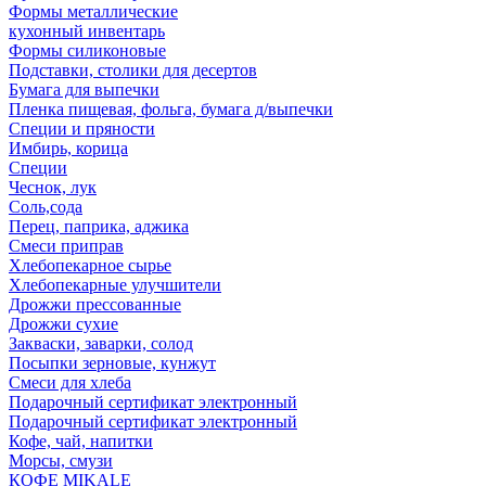
Формы металлические
кухонный инвентарь
Формы силиконовые
Подставки, столики для десертов
Бумага для выпечки
Пленка пищевая, фольга, бумага д/выпечки
Специи и пряности
Имбирь, корица
Специи
Чеснок, лук
Соль,сода
Перец, паприка, аджика
Смеси приправ
Хлебопекарное сырье
Хлебопекарные улучшители
Дрожжи прессованные
Дрожжи сухие
Закваски, заварки, солод
Посыпки зерновые, кунжут
Смеси для хлеба
Подарочный сертификат электронный
Подарочный сертификат электронный
Кофе, чай, напитки
Морсы, смузи
КОФЕ MIKALE