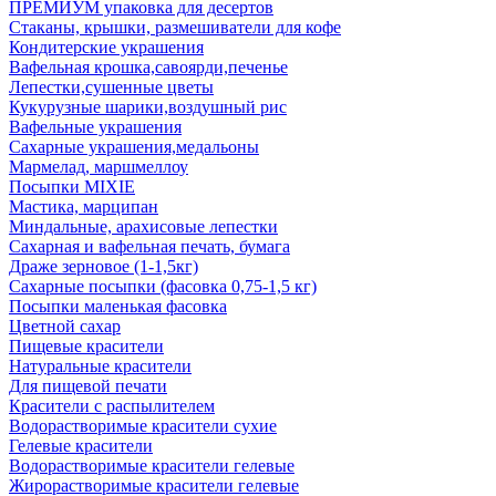
ПРЕМИУМ упаковка для десертов
Стаканы, крышки, размешиватели для кофе
Кондитерские украшения
Вафельная крошка,савоярди,печенье
Лепестки,сушенные цветы
Кукурузные шарики,воздушный рис
Вафельные украшения
Сахарные украшения,медальоны
Мармелад, маршмеллоу
Посыпки MIXIE
Мастика, марципан
Миндальные, арахисовые лепестки
Сахарная и вафельная печать, бумага
Драже зерновое (1-1,5кг)
Сахарные посыпки (фасовка 0,75-1,5 кг)
Посыпки маленькая фасовка
Цветной сахар
Пищевые красители
Натуральные красители
Для пищевой печати
Красители с распылителем
Водорастворимые красители сухие
Гелевые красители
Водорастворимые красители гелевые
Жирорастворимые красители гелевые