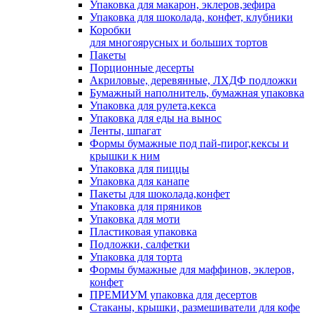
Упаковка для макарон, эклеров,зефира
Упаковка для шоколада, конфет, клубники
Коробки
для многоярусных и больших тортов
Пакеты
Порционные десерты
Акриловые, деревянные, ЛХДФ подложки
Бумажный наполнитель, бумажная упаковка
Упаковка для рулета,кекса
Упаковка для еды на вынос
Ленты, шпагат
Формы бумажные под пай-пирог,кексы и
крышки к ним
Упаковка для пиццы
Упаковка для канапе
Пакеты для шоколада,конфет
Упаковка для пряников
Упаковка для моти
Пластиковая упаковка
Подложки, салфетки
Упаковка для торта
Формы бумажные для маффинов, эклеров,
конфет
ПРЕМИУМ упаковка для десертов
Стаканы, крышки, размешиватели для кофе