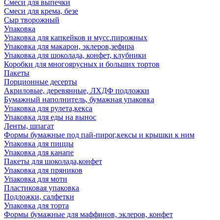
Смеси для выпечки
Смеси для крема, безе
Сыр творожный
Упаковка
Упаковка для капкейков и мусс.пирожных
Упаковка для макарон, эклеров,зефира
Упаковка для шоколада, конфет, клубники
Коробки для многоярусных и больших тортов
Пакеты
Порционные десерты
Акриловые, деревянные, ЛХДФ подложки
Бумажный наполнитель, бумажная упаковка
Упаковка для рулета,кекса
Упаковка для еды на вынос
Ленты, шпагат
Формы бумажные под пай-пирог,кексы и крышки к ним
Упаковка для пиццы
Упаковка для канапе
Пакеты для шоколада,конфет
Упаковка для пряников
Упаковка для моти
Пластиковая упаковка
Подложки, салфетки
Упаковка для торта
Формы бумажные для маффинов, эклеров, конфет