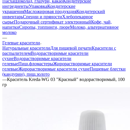
Пасха
Шоколад, глазури, какао
Кондитерские
ингредиенты
Упаковка
Кондитерские
украшения
Масложировая продукция
Кондитерский
инвентарь
Специи и пряности
Хлебопекарное
сырье
Подарочный сертификат электронный
Кофе, чай,
напитки
Сиропы, топпинги, пюре
Молоко, альтернативное
молоко
—
Гелевые красители
Натуральные красители
Для пищевой печати
Красители с
распылителем
Водорастворимые красители
сухие
Водорастворимые красители
гелевые
Пищ.фломастеры
Жирорастворимые красители
гелевые
Жирорастворимые красители сухие
Пищевые блестки
(кандурин), пищ.золото
—
Краситель Kreda-WG 03 "Красный" водорастворимый, 100
гр