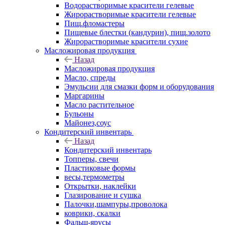
Водорастворимые красители гелевые
Жирорастворимые красители гелевые
Пищ.фломастеры
Пищевые блестки (кандурин), пищ.золото
Жирорастворимые красители сухие
Масложировая продукция
Назад
Масложировая продукция
Масло, спреды
Эмульсии для смазки форм и оборудования
Маргарины
Масло растительное
Бульоны
Майонез,соус
Кондитерский инвентарь
Назад
Кондитерский инвентарь
Топперы, свечи
Пластиковые формы
весы,термометры
Открытки, наклейки
Глазирование и сушка
Палочки,шампуры,проволока
коврики, скалки
Фальш-ярусы