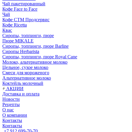
Чай пакетированный
Кофе Face to Face
Чай
Кофе СТМ Продсервис
Кофе Ricetta
Квас
Сиропы, топпинги, пюре
Пюре MIKALE
Сиропы, топпинги, пюре Barline
Сиропы Herbarista
Сиропы, топпинги, пюре Royal Cane
Молоко, альтернативное молоко
Цельное, сухое молоко
Смеси для мороженого
Альтернативное молоко
Коктейль молочный
АКЦИИ
Доставка и оплата
Новости
Рецепты
О нас
О компании
Контакты
Контакты
+7 912 699-70-70