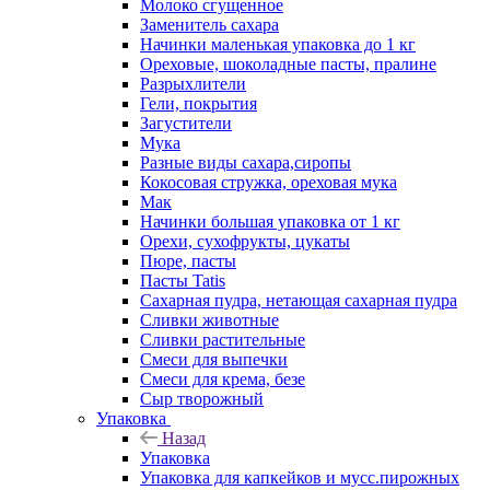
Молоко сгущенное
Заменитель сахара
Начинки маленькая упаковка до 1 кг
Ореховые, шоколадные пасты, пралине
Разрыхлители
Гели, покрытия
Загустители
Мука
Разные виды сахара,сиропы
Кокосовая стружка, ореховая мука
Мак
Начинки большая упаковка от 1 кг
Орехи, сухофрукты, цукаты
Пюре, пасты
Пасты Tatis
Сахарная пудра, нетающая сахарная пудра
Сливки животные
Сливки растительные
Смеси для выпечки
Смеси для крема, безе
Сыр творожный
Упаковка
Назад
Упаковка
Упаковка для капкейков и мусс.пирожных