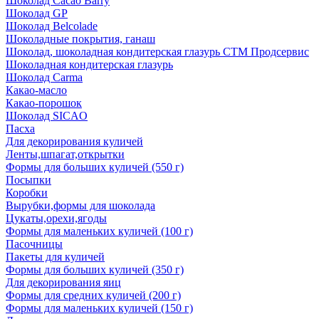
Шоколад Cacao Barry
Шоколад GP
Шоколад Belcolade
Шоколадные покрытия, ганаш
Шоколад, шоколадная кондитерская глазурь СТМ Продсервис
Шоколадная кондитерская глазурь
Шоколад Carma
Какао-масло
Какао-порошок
Шоколад SICAO
Пасха
Для декорирования куличей
Ленты,шпагат,открытки
Формы для больших куличей (550 г)
Посыпки
Коробки
Вырубки,формы для шоколада
Цукаты,орехи,ягоды
Формы для маленьких куличей (100 г)
Пасочницы
Пакеты для куличей
Формы для больших куличей (350 г)
Для декорирования яиц
Формы для средних куличей (200 г)
Формы для маленьких куличей (150 г)