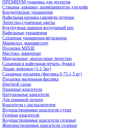
ПРЕМИУМ упаковка для десертов
Стаканы, крышки, размешиватели для кофе
Кондитерские украшения
Вафельная крошка,савоярди,печенье
Лепестки,сушенные цветы
Кукурузные шарики,воздушный рис
Вафельные украшения
Сахарные украшения,медальоны
Мармелад, маршмеллоу
Посыпки MIXIE
Мастика, марципан
Миндальные, арахисовые лепестки
Сахарная и вафельная печать, бумага
Драже зерновое (1-1,5кг)
Сахарные посыпки (фасовка 0,75-1,5 кг)
Посыпки маленькая фасовка
Цветной сахар
Пищевые красители
Натуральные красители
Для пищевой печати
Красители с распылителем
Водорастворимые красители сухие
Гелевые красители
Водорастворимые красители гелевые
Жирорастворимые красители гелевые