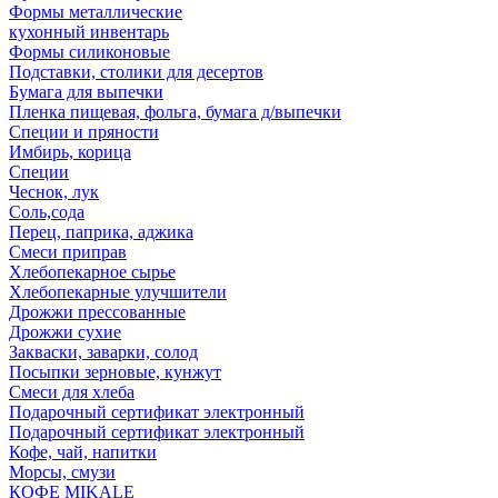
Формы металлические
кухонный инвентарь
Формы силиконовые
Подставки, столики для десертов
Бумага для выпечки
Пленка пищевая, фольга, бумага д/выпечки
Специи и пряности
Имбирь, корица
Специи
Чеснок, лук
Соль,сода
Перец, паприка, аджика
Смеси приправ
Хлебопекарное сырье
Хлебопекарные улучшители
Дрожжи прессованные
Дрожжи сухие
Закваски, заварки, солод
Посыпки зерновые, кунжут
Смеси для хлеба
Подарочный сертификат электронный
Подарочный сертификат электронный
Кофе, чай, напитки
Морсы, смузи
КОФЕ MIKALE