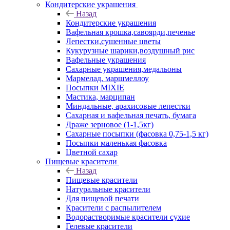
Кондитерские украшения
Назад
Кондитерские украшения
Вафельная крошка,савоярди,печенье
Лепестки,сушенные цветы
Кукурузные шарики,воздушный рис
Вафельные украшения
Сахарные украшения,медальоны
Мармелад, маршмеллоу
Посыпки MIXIE
Мастика, марципан
Миндальные, арахисовые лепестки
Сахарная и вафельная печать, бумага
Драже зерновое (1-1,5кг)
Сахарные посыпки (фасовка 0,75-1,5 кг)
Посыпки маленькая фасовка
Цветной сахар
Пищевые красители
Назад
Пищевые красители
Натуральные красители
Для пищевой печати
Красители с распылителем
Водорастворимые красители сухие
Гелевые красители