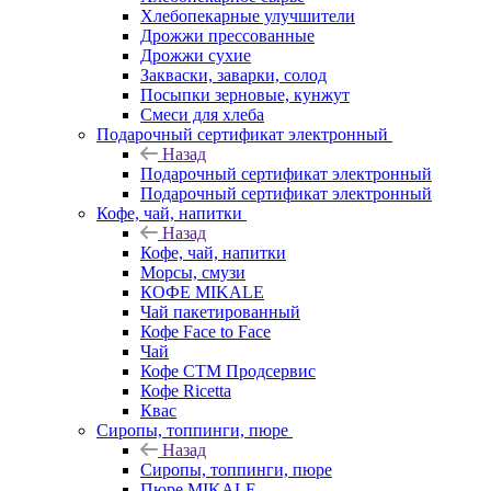
Хлебопекарные улучшители
Дрожжи прессованные
Дрожжи сухие
Закваски, заварки, солод
Посыпки зерновые, кунжут
Смеси для хлеба
Подарочный сертификат электронный
Назад
Подарочный сертификат электронный
Подарочный сертификат электронный
Кофе, чай, напитки
Назад
Кофе, чай, напитки
Морсы, смузи
КОФЕ MIKALE
Чай пакетированный
Кофе Face to Face
Чай
Кофе СТМ Продсервис
Кофе Ricetta
Квас
Сиропы, топпинги, пюре
Назад
Сиропы, топпинги, пюре
Пюре MIKALE