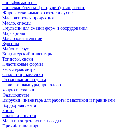
Пищ.фломастеры
Пищевые блестки (кандурин), пищ.золото
Жирорастворимые красители сухие
Масложировая продукция
Масло, спреды
Эмульсии для смазки форм и оборудования
Маргарины
Масло растительное
Бульоны
Майонез,соус
Кондитерский инвентарь
Топперы, свечи
Пластиковые формы
весы,термометры
Открытки, наклейки
Глазирование и сушка
Палочки,шампуры,проволока
коврики, скалки
Фальш-ярусы
Вырубки, инвентарь для работы с мастикой и пряниками
Бордюрная лента
кисти
шпатели,лопатки
Мешки кондитерские, насадки
Прочий инвентарь