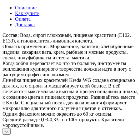
Описание
Как купить
Оплата
Доставка
Состав: Вода, сироп глюкозный, пищевые красители (Е102,
Е133), антиокислитель лимонная кислота.
Область применения: Мороженное, напитки, хлебобулочные
изделия, сахарная вата, крем, рыбные и мясные продукты,
снеки, полуфабрикаты из теста, мастика.
Когда хобби перерастает во что-то большее, инструменты
воплощения кулинарного творчества должны идти в ногу с
растущим профессионализмом.
Линейка пищевых красителей Kreda-WG создана специально
для тех, кто строит и масштабирует свой бизнес. В ней
сочетаются максимальная выгода и профессиональный подход
к созданию цвета в пищевых продуктах. Развивайтесь вместе
с Kreda! Специальный носик для дозирования формирует
микрокаплю для точного получения цветов и оттенков.
Одним флаконом можно окрасить до 60 кг основы.
Средний расход: 0,03-0,33г на 100г продукта. Красители
морозоустойчивые.