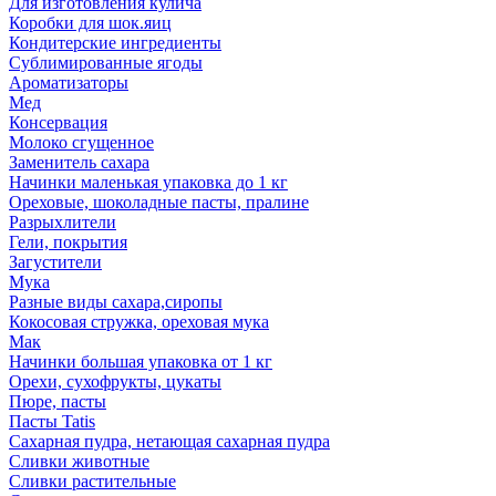
Для изготовления кулича
Коробки для шок.яиц
Кондитерские ингредиенты
Сублимированные ягоды
Ароматизаторы
Мед
Консервация
Молоко сгущенное
Заменитель сахара
Начинки маленькая упаковка до 1 кг
Ореховые, шоколадные пасты, пралине
Разрыхлители
Гели, покрытия
Загустители
Мука
Разные виды сахара,сиропы
Кокосовая стружка, ореховая мука
Мак
Начинки большая упаковка от 1 кг
Орехи, сухофрукты, цукаты
Пюре, пасты
Пасты Tatis
Сахарная пудра, нетающая сахарная пудра
Сливки животные
Сливки растительные