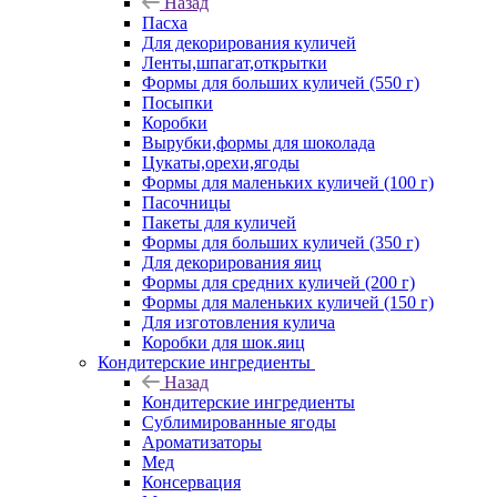
Назад
Пасха
Для декорирования куличей
Ленты,шпагат,открытки
Формы для больших куличей (550 г)
Посыпки
Коробки
Вырубки,формы для шоколада
Цукаты,орехи,ягоды
Формы для маленьких куличей (100 г)
Пасочницы
Пакеты для куличей
Формы для больших куличей (350 г)
Для декорирования яиц
Формы для средних куличей (200 г)
Формы для маленьких куличей (150 г)
Для изготовления кулича
Коробки для шок.яиц
Кондитерские ингредиенты
Назад
Кондитерские ингредиенты
Сублимированные ягоды
Ароматизаторы
Мед
Консервация