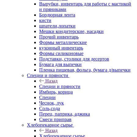
Вырубки, инвентарь для работы с мастикой
и пряниками
Бордюрная лента
кисти
шпатели,лопатки
Мешки кондитерские, насадки
Прочий инвентарь
Формы металлические
кухонный инвентарь
Формы силиконовые
Подставки, столики для десертов
Бумага для выпечки
Пленка пищевая, фольга, бумага д/выпечки
Специи и пряности
Назад
Специи и пряности
Имбирь, корица
Специи
Чеснок, лук
Соль,сода
Перец, паприка, аджика
Смеси приправ
Хлебопекарное сырье
Назад
Хлебопекарное сырье