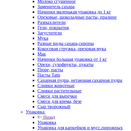
Молоко сгущенное
Заменитель сахара
Начинки маленькая упаковка до 1 кг
Ореховые, шоколадные пасты, пралине
Разрыхлители
Гели, покрытия
Загустители
Мука
Разные виды сахара,сиропы
Кокосовая стружка, ореховая мука
Мак
Начинки большая упаковка от 1 кг
Орехи, сухофрукты, цукаты
Пюре, пасты
Пасты Tatis
Сахарная пудра, нетающая сахарная пудра
Сливки животные
Сливки растительные
Смеси для выпечки
Смеси для крема, безе
Сыр творожный
Упаковка
Назад
Упаковка
Упаковка для капкейков и мусс.пирожных