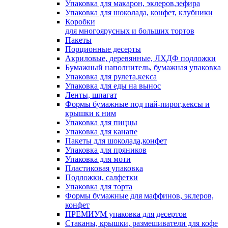
Упаковка для макарон, эклеров,зефира
Упаковка для шоколада, конфет, клубники
Коробки
для многоярусных и больших тортов
Пакеты
Порционные десерты
Акриловые, деревянные, ЛХДФ подложки
Бумажный наполнитель, бумажная упаковка
Упаковка для рулета,кекса
Упаковка для еды на вынос
Ленты, шпагат
Формы бумажные под пай-пирог,кексы и
крышки к ним
Упаковка для пиццы
Упаковка для канапе
Пакеты для шоколада,конфет
Упаковка для пряников
Упаковка для моти
Пластиковая упаковка
Подложки, салфетки
Упаковка для торта
Формы бумажные для маффинов, эклеров,
конфет
ПРЕМИУМ упаковка для десертов
Стаканы, крышки, размешиватели для кофе