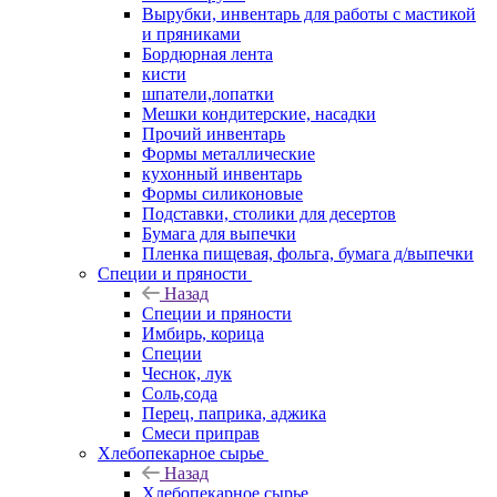
Вырубки, инвентарь для работы с мастикой
и пряниками
Бордюрная лента
кисти
шпатели,лопатки
Мешки кондитерские, насадки
Прочий инвентарь
Формы металлические
кухонный инвентарь
Формы силиконовые
Подставки, столики для десертов
Бумага для выпечки
Пленка пищевая, фольга, бумага д/выпечки
Специи и пряности
Назад
Специи и пряности
Имбирь, корица
Специи
Чеснок, лук
Соль,сода
Перец, паприка, аджика
Смеси приправ
Хлебопекарное сырье
Назад
Хлебопекарное сырье