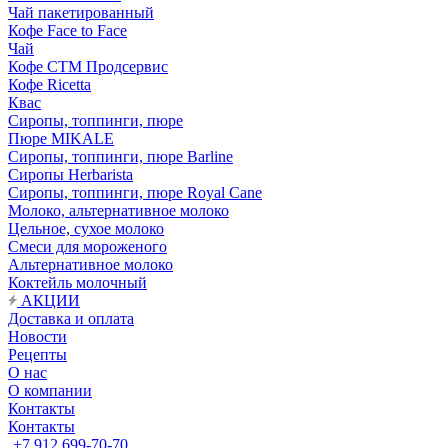
Чай пакетированный
Кофе Face to Face
Чай
Кофе СТМ Продсервис
Кофе Ricetta
Квас
Сиропы, топпинги, пюре
Пюре MIKALE
Сиропы, топпинги, пюре Barline
Сиропы Herbarista
Сиропы, топпинги, пюре Royal Cane
Молоко, альтернативное молоко
Цельное, сухое молоко
Смеси для мороженого
Альтернативное молоко
Коктейль молочный
АКЦИИ
Доставка и оплата
Новости
Рецепты
О нас
О компании
Контакты
Контакты
+7 912 699-70-70