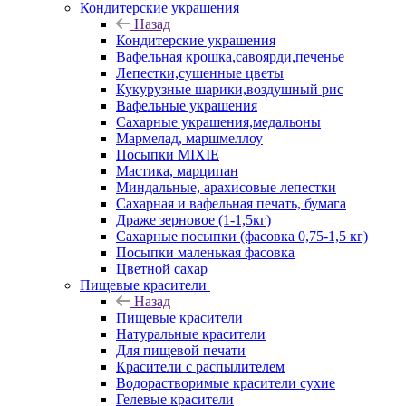
Кондитерские украшения
Назад
Кондитерские украшения
Вафельная крошка,савоярди,печенье
Лепестки,сушенные цветы
Кукурузные шарики,воздушный рис
Вафельные украшения
Сахарные украшения,медальоны
Мармелад, маршмеллоу
Посыпки MIXIE
Мастика, марципан
Миндальные, арахисовые лепестки
Сахарная и вафельная печать, бумага
Драже зерновое (1-1,5кг)
Сахарные посыпки (фасовка 0,75-1,5 кг)
Посыпки маленькая фасовка
Цветной сахар
Пищевые красители
Назад
Пищевые красители
Натуральные красители
Для пищевой печати
Красители с распылителем
Водорастворимые красители сухие
Гелевые красители