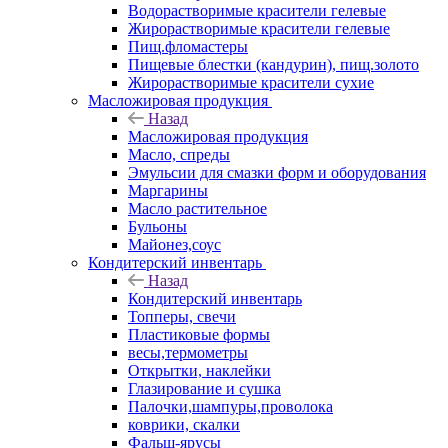
Водорастворимые красители гелевые
Жирорастворимые красители гелевые
Пищ.фломастеры
Пищевые блестки (кандурин), пищ.золото
Жирорастворимые красители сухие
Масложировая продукция
Назад
Масложировая продукция
Масло, спреды
Эмульсии для смазки форм и оборудования
Маргарины
Масло растительное
Бульоны
Майонез,соус
Кондитерский инвентарь
Назад
Кондитерский инвентарь
Топперы, свечи
Пластиковые формы
весы,термометры
Открытки, наклейки
Глазирование и сушка
Палочки,шампуры,проволока
коврики, скалки
Фальш-ярусы