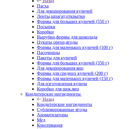
Назад
Пасха
Для декорирования куличей
Ленты,шпагат,открытки
Формы для больших куличей (550 г)
Посыпки
Коробки
Вырубки,формы для шоколада
Цукаты,орехи,ягоды
Формы для маленьких куличей (100 г)
Пасочницы
Пакеты для куличей
Формы для больших куличей (350 г)
Для декорирования яиц
Формы для средних куличей (200 г)
Формы для маленьких куличей (150 г)
Для изготовления кулича
Коробки для шок.яиц
Кондитерские ингредиенты
Назад
Кондитерские ингредиенты
Сублимированные ягоды
Ароматизаторы
Мед
Консервация