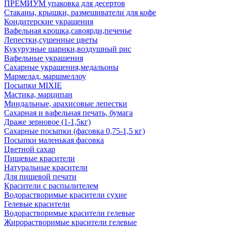
ПРЕМИУМ упаковка для десертов
Стаканы, крышки, размешиватели для кофе
Кондитерские украшения
Вафельная крошка,савоярди,печенье
Лепестки,сушенные цветы
Кукурузные шарики,воздушный рис
Вафельные украшения
Сахарные украшения,медальоны
Мармелад, маршмеллоу
Посыпки MIXIE
Мастика, марципан
Миндальные, арахисовые лепестки
Сахарная и вафельная печать, бумага
Драже зерновое (1-1,5кг)
Сахарные посыпки (фасовка 0,75-1,5 кг)
Посыпки маленькая фасовка
Цветной сахар
Пищевые красители
Натуральные красители
Для пищевой печати
Красители с распылителем
Водорастворимые красители сухие
Гелевые красители
Водорастворимые красители гелевые
Жирорастворимые красители гелевые