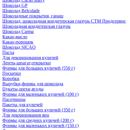
Шоколад Cacao Barry
Шоколад GP
Шоколад Belcolade
Шоколадные покрытия, ганаш
Шоколад, шоколадная кондитерская глазурь СТМ Продсервис
Шоколадная кондитерская глазурь
Шоколад Carma
Какао-масло
Какао-порошок
Шоколад SICAO
Пасха
Для декорирования куличей
Ленты,шпагат,открытки
Формы для больших куличей (550 г)
Посыпки
Коробки
Вырубки,формы для шоколада
Цукаты,орехи,ягоды
Формы для маленьких куличей (100 г)
Пасочницы
Пакеты для куличей
Формы для больших куличей (350 г)
Для декорирования яиц
Формы для средних куличей (200 г)
Формы для маленьких куличей (150 г)