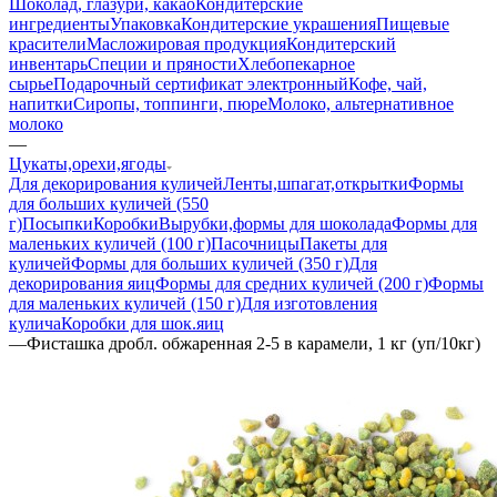
Шоколад, глазури, какао
Кондитерские
ингредиенты
Упаковка
Кондитерские украшения
Пищевые
красители
Масложировая продукция
Кондитерский
инвентарь
Специи и пряности
Хлебопекарное
сырье
Подарочный сертификат электронный
Кофе, чай,
напитки
Сиропы, топпинги, пюре
Молоко, альтернативное
молоко
—
Цукаты,орехи,ягоды
Для декорирования куличей
Ленты,шпагат,открытки
Формы
для больших куличей (550
г)
Посыпки
Коробки
Вырубки,формы для шоколада
Формы для
маленьких куличей (100 г)
Пасочницы
Пакеты для
куличей
Формы для больших куличей (350 г)
Для
декорирования яиц
Формы для средних куличей (200 г)
Формы
для маленьких куличей (150 г)
Для изготовления
кулича
Коробки для шок.яиц
—
Фисташка дробл. обжаренная 2-5 в карамели, 1 кг (уп/10кг)