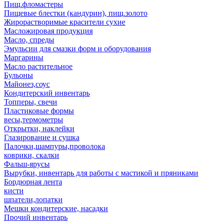
Пищ.фломастеры
Пищевые блестки (кандурин), пищ.золото
Жирорастворимые красители сухие
Масложировая продукция
Масло, спреды
Эмульсии для смазки форм и оборудования
Маргарины
Масло растительное
Бульоны
Майонез,соус
Кондитерский инвентарь
Топперы, свечи
Пластиковые формы
весы,термометры
Открытки, наклейки
Глазирование и сушка
Палочки,шампуры,проволока
коврики, скалки
Фальш-ярусы
Вырубки, инвентарь для работы с мастикой и пряниками
Бордюрная лента
кисти
шпатели,лопатки
Мешки кондитерские, насадки
Прочий инвентарь