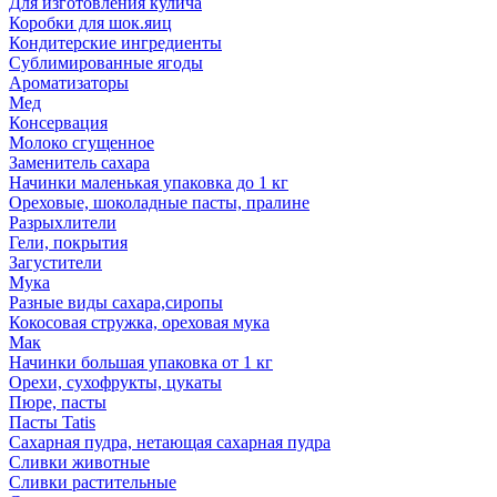
Для изготовления кулича
Коробки для шок.яиц
Кондитерские ингредиенты
Сублимированные ягоды
Ароматизаторы
Мед
Консервация
Молоко сгущенное
Заменитель сахара
Начинки маленькая упаковка до 1 кг
Ореховые, шоколадные пасты, пралине
Разрыхлители
Гели, покрытия
Загустители
Мука
Разные виды сахара,сиропы
Кокосовая стружка, ореховая мука
Мак
Начинки большая упаковка от 1 кг
Орехи, сухофрукты, цукаты
Пюре, пасты
Пасты Tatis
Сахарная пудра, нетающая сахарная пудра
Сливки животные
Сливки растительные