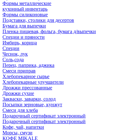
Формы металлические
кухонный инвентарь
Формы силиконовые
Подставки, столики для десертов
Бумага для выпечки
Пленка пищевая, фольга, бумага д/выпечки
Специи и пряности
Имбирь, корица
Специи
Чеснок, лук
Соль,сода
Перец, паприка, аджика
Смеси приправ
Хлебопекарное сырье
Хлебопекарные улучшители
Дрожжи прессованные
Дрожжи сухие
Закваски, заварки, солод
Посыпки зерновые, кунжут
Смеси для хлеба
Подарочный сертификат электронный
Подарочный сертификат электронный
Кофе, чай, напитки
Морсы, смузи
КОФЕ MIKALE