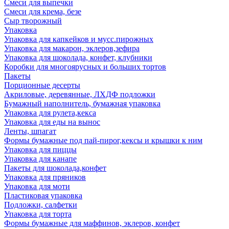
Смеси для выпечки
Смеси для крема, безе
Сыр творожный
Упаковка
Упаковка для капкейков и мусс.пирожных
Упаковка для макарон, эклеров,зефира
Упаковка для шоколада, конфет, клубники
Коробки для многоярусных и больших тортов
Пакеты
Порционные десерты
Акриловые, деревянные, ЛХДФ подложки
Бумажный наполнитель, бумажная упаковка
Упаковка для рулета,кекса
Упаковка для еды на вынос
Ленты, шпагат
Формы бумажные под пай-пирог,кексы и крышки к ним
Упаковка для пиццы
Упаковка для канапе
Пакеты для шоколада,конфет
Упаковка для пряников
Упаковка для моти
Пластиковая упаковка
Подложки, салфетки
Упаковка для торта
Формы бумажные для маффинов, эклеров, конфет