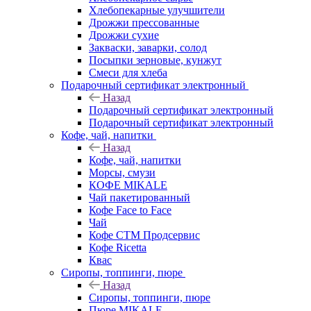
Хлебопекарные улучшители
Дрожжи прессованные
Дрожжи сухие
Закваски, заварки, солод
Посыпки зерновые, кунжут
Смеси для хлеба
Подарочный сертификат электронный
Назад
Подарочный сертификат электронный
Подарочный сертификат электронный
Кофе, чай, напитки
Назад
Кофе, чай, напитки
Морсы, смузи
КОФЕ MIKALE
Чай пакетированный
Кофе Face to Face
Чай
Кофе СТМ Продсервис
Кофе Ricetta
Квас
Сиропы, топпинги, пюре
Назад
Сиропы, топпинги, пюре
Пюре MIKALE