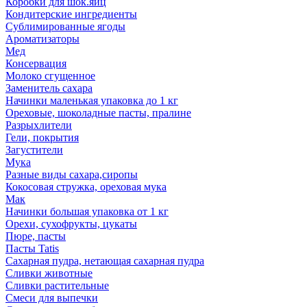
Коробки для шок.яиц
Кондитерские ингредиенты
Сублимированные ягоды
Ароматизаторы
Мед
Консервация
Молоко сгущенное
Заменитель сахара
Начинки маленькая упаковка до 1 кг
Ореховые, шоколадные пасты, пралине
Разрыхлители
Гели, покрытия
Загустители
Мука
Разные виды сахара,сиропы
Кокосовая стружка, ореховая мука
Мак
Начинки большая упаковка от 1 кг
Орехи, сухофрукты, цукаты
Пюре, пасты
Пасты Tatis
Сахарная пудра, нетающая сахарная пудра
Сливки животные
Сливки растительные
Смеси для выпечки