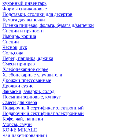
кухонный инвентарь
Формы силиконовые
Подставки, столики для десертов
Бумага для выпечки
Пленка пищевая, фольга, бумага д/выпечки
Специи и пряности
Имбирь, корица
Специи
Чеснок, лук
Соль,сода
Перец, паприка, аджика
Смеси приправ
Хлебопекарное сырье
Хлебопекарные улучшители
Дрожжи прессованные
Дрожжи сухие
Закваски, заварки, солод
Посыпки зерновые, кунжут
Смеси для хлеба
Подарочный сертификат электронный
Подарочный сертификат электронный
Кофе, чай, напитки
Морсы, смузи
КОФЕ MIKALE
Чай пакетированный