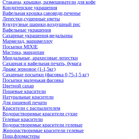
Стаканы, крышки, размешиватели для кофе
Кондитерские украшения
Вафельная крошка,савоярди,печенье
Лепестки,сушенные цветы
Кукурузные шарики,воздушный рис
Вафельные украшения
Сахарные украшения,медальоны
Мармелад, маршмеллоу
Посыпки MIXIE
Мастика, марципан
Миндальные, арахисовые лепестки
Сахарная и вафельная печать, бумага
Драже зерновое (1-1,5кг)
Сахарные посыпки (фасовка 0,75-1,5 кг)
Посыпки маленькая фасовка
Цветной сахар
Пищевые красители
Натуральные красители
Для пищевой печати
Красители с распылителем
Водорастворимые красители сухие
Гелевые красители
Водорастворимые красители гелевые
Жирорастворимые красители гелевые
Пищ.фломастеры