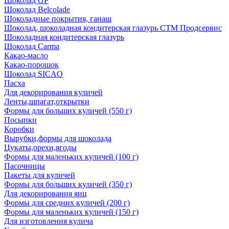
Шоколад GP
Шоколад Belcolade
Шоколадные покрытия, ганаш
Шоколад, шоколадная кондитерская глазурь СТМ Продсервис
Шоколадная кондитерская глазурь
Шоколад Carma
Какао-масло
Какао-порошок
Шоколад SICAO
Пасха
Для декорирования куличей
Ленты,шпагат,открытки
Формы для больших куличей (550 г)
Посыпки
Коробки
Вырубки,формы для шоколада
Цукаты,орехи,ягоды
Формы для маленьких куличей (100 г)
Пасочницы
Пакеты для куличей
Формы для больших куличей (350 г)
Для декорирования яиц
Формы для средних куличей (200 г)
Формы для маленьких куличей (150 г)
Для изготовления кулича