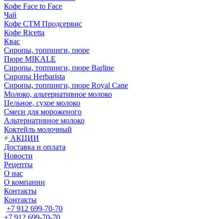
Кофе Face to Face
Чай
Кофе СТМ Продсервис
Кофе Ricetta
Квас
Сиропы, топпинги, пюре
Пюре MIKALE
Сиропы, топпинги, пюре Barline
Сиропы Herbarista
Сиропы, топпинги, пюре Royal Cane
Молоко, альтернативное молоко
Цельное, сухое молоко
Смеси для мороженого
Альтернативное молоко
Коктейль молочный
АКЦИИ
Доставка и оплата
Новости
Рецепты
О нас
О компании
Контакты
Контакты
+7 912 699-70-70
+7 912 699-70-70