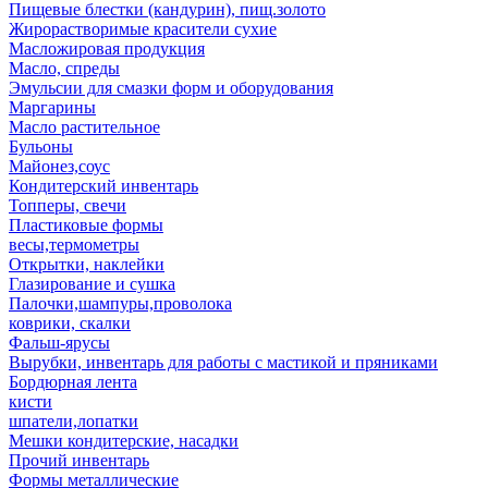
Пищевые блестки (кандурин), пищ.золото
Жирорастворимые красители сухие
Масложировая продукция
Масло, спреды
Эмульсии для смазки форм и оборудования
Маргарины
Масло растительное
Бульоны
Майонез,соус
Кондитерский инвентарь
Топперы, свечи
Пластиковые формы
весы,термометры
Открытки, наклейки
Глазирование и сушка
Палочки,шампуры,проволока
коврики, скалки
Фальш-ярусы
Вырубки, инвентарь для работы с мастикой и пряниками
Бордюрная лента
кисти
шпатели,лопатки
Мешки кондитерские, насадки
Прочий инвентарь
Формы металлические