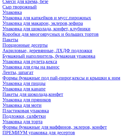
Смеси для крема, безе
Сыр творожный
Упаковка
Упаковка для капкейков и мусс.пирожных
Упаковка для макарон, эклеров,зефира
Упаковка для шоколада, конфет, клубники
Коробки для многоярусных и больших тортов
Пакеты
Порционные десерты
Акриловые, деревянные, ЛХДФ подложки
Бумажный наполнитель, бумажная упаковка
Упаковка для рулета,кекса
Упаковка для еды на вынос
Ленты, шпагат
Формы бумажные под пай-пирог,кексы и крышки к ним
Упаковка для пиццы
Упаковка для канапе
Пакеты для шоколада,конфет
Упаковка для пряников
Упаковка для моти
Пластиковая упаковка
Подложки, салфетки
Упаковка для торта
Формы бумажные для маффинов, эклеров, конфет
ПРЕМИУМ упаковка для десертов