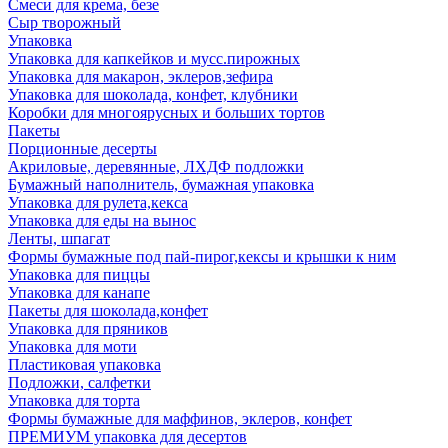
Смеси для крема, безе
Сыр творожный
Упаковка
Упаковка для капкейков и мусс.пирожных
Упаковка для макарон, эклеров,зефира
Упаковка для шоколада, конфет, клубники
Коробки для многоярусных и больших тортов
Пакеты
Порционные десерты
Акриловые, деревянные, ЛХДФ подложки
Бумажный наполнитель, бумажная упаковка
Упаковка для рулета,кекса
Упаковка для еды на вынос
Ленты, шпагат
Формы бумажные под пай-пирог,кексы и крышки к ним
Упаковка для пиццы
Упаковка для канапе
Пакеты для шоколада,конфет
Упаковка для пряников
Упаковка для моти
Пластиковая упаковка
Подложки, салфетки
Упаковка для торта
Формы бумажные для маффинов, эклеров, конфет
ПРЕМИУМ упаковка для десертов