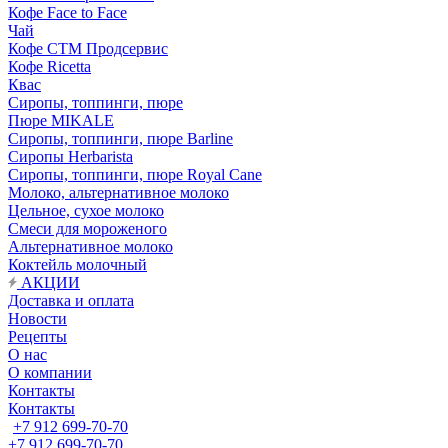
Кофе Face to Face
Чай
Кофе СТМ Продсервис
Кофе Ricetta
Квас
Сиропы, топпинги, пюре
Пюре MIKALE
Сиропы, топпинги, пюре Barline
Сиропы Herbarista
Сиропы, топпинги, пюре Royal Cane
Молоко, альтернативное молоко
Цельное, сухое молоко
Смеси для мороженого
Альтернативное молоко
Коктейль молочный
АКЦИИ
Доставка и оплата
Новости
Рецепты
О нас
О компании
Контакты
Контакты
+7 912 699-70-70
+7 912 699-70-70