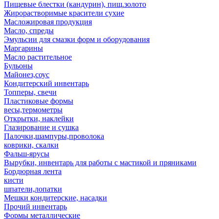
Пищевые блестки (кандурин), пищ.золото
Жирорастворимые красители сухие
Масложировая продукция
Масло, спреды
Эмульсии для смазки форм и оборудования
Маргарины
Масло растительное
Бульоны
Майонез,соус
Кондитерский инвентарь
Топперы, свечи
Пластиковые формы
весы,термометры
Открытки, наклейки
Глазирование и сушка
Палочки,шампуры,проволока
коврики, скалки
Фальш-ярусы
Вырубки, инвентарь для работы с мастикой и пряниками
Бордюрная лента
кисти
шпатели,лопатки
Мешки кондитерские, насадки
Прочий инвентарь
Формы металлические