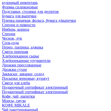
кухонный инвентарь
Формы силиконовые
Подставки, столики для десертов
Бумага для выпечки
Пленка пищевая, фольга, бумага д/выпечки
Специи и пряности
Имбирь, корица
Специи
Чеснок, лук
Соль,сода
Перец, паприка, аджика
Смеси приправ
Хлебопекарное сырье
Хлебопекарные улучшители
Дрожжи прессованные
Дрожжи сухие
Закваски, заварки, солод
Посыпки зерновые, кунжут
Смеси для хлеба
Подарочный сертификат электронный
Подарочный сертификат электронный
Кофе, чай, напитки
Морсы, смузи
КОФЕ MIKALE
Чай пакетированный