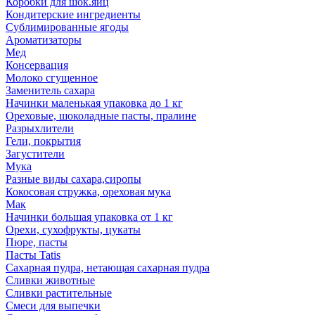
Коробки для шок.яиц
Кондитерские ингредиенты
Сублимированные ягоды
Ароматизаторы
Мед
Консервация
Молоко сгущенное
Заменитель сахара
Начинки маленькая упаковка до 1 кг
Ореховые, шоколадные пасты, пралине
Разрыхлители
Гели, покрытия
Загустители
Мука
Разные виды сахара,сиропы
Кокосовая стружка, ореховая мука
Мак
Начинки большая упаковка от 1 кг
Орехи, сухофрукты, цукаты
Пюре, пасты
Пасты Tatis
Сахарная пудра, нетающая сахарная пудра
Сливки животные
Сливки растительные
Смеси для выпечки