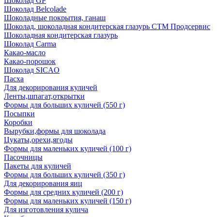
Шоколад GP
Шоколад Belcolade
Шоколадные покрытия, ганаш
Шоколад, шоколадная кондитерская глазурь СТМ Продсервис
Шоколадная кондитерская глазурь
Шоколад Carma
Какао-масло
Какао-порошок
Шоколад SICAO
Пасха
Для декорирования куличей
Ленты,шпагат,открытки
Формы для больших куличей (550 г)
Посыпки
Коробки
Вырубки,формы для шоколада
Цукаты,орехи,ягоды
Формы для маленьких куличей (100 г)
Пасочницы
Пакеты для куличей
Формы для больших куличей (350 г)
Для декорирования яиц
Формы для средних куличей (200 г)
Формы для маленьких куличей (150 г)
Для изготовления кулича