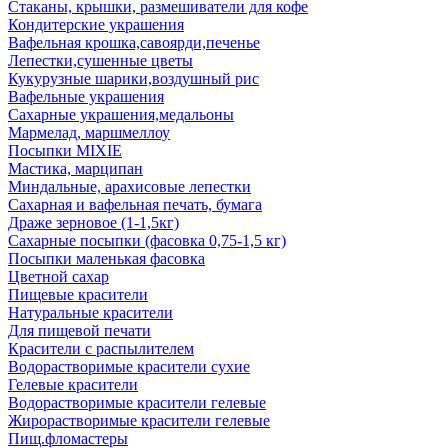
Стаканы, крышки, размешиватели для кофе
Кондитерские украшения
Вафельная крошка,савоярди,печенье
Лепестки,сушенные цветы
Кукурузные шарики,воздушный рис
Вафельные украшения
Сахарные украшения,медальоны
Мармелад, маршмеллоу
Посыпки MIXIE
Мастика, марципан
Миндальные, арахисовые лепестки
Сахарная и вафельная печать, бумага
Драже зерновое (1-1,5кг)
Сахарные посыпки (фасовка 0,75-1,5 кг)
Посыпки маленькая фасовка
Цветной сахар
Пищевые красители
Натуральные красители
Для пищевой печати
Красители с распылителем
Водорастворимые красители сухие
Гелевые красители
Водорастворимые красители гелевые
Жирорастворимые красители гелевые
Пищ.фломастеры