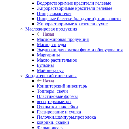
Водорастворимые красители гелевые
Жирорастворимые красители гелевые
Пищ.фломастеры
Пищевые блестки (кандурин), пищ.золото
Жирорастворимые красители сухие
Масложировая продукция
Назад
Масложировая продукция
Масло, спреды
Эмульсии для смазки форм и оборудования
Маргарины
Масло растительное
Бульоны
Майонез,соус
Кондитерский инвентарь
Назад
Кондитерский инвентарь
Топперы, свечи
Пластиковые формы
весы,термометры
Открытки, наклейки
Глазирование и сушка
Палочки,шампуры,проволока
коврики, скалки
Фальш-ярусы