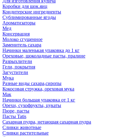
Для изготовления кулича
Коробки для шок.яиц
Кондитерские ингредиенты
Сублимированные ягоды
Ароматизаторы
Мед
Консервация
Молоко сгущенное
Заменитель сахара
Начинки маленькая упаковка до 1 кг
Ореховые, шоколадные пасты, пралине
Разрыхлители
Гели, покрытия
Загустители
Мука
Разные виды сахара,сиропы
Кокосовая стружка, ореховая мука
Мак
Начинки большая упаковка от 1 кг
Орехи, сухофрукты, цукаты
Пюре, пасты
Пасты Tatis
Сахарная пудра, нетающая сахарная пудра
Сливки животные
Сливки растительные