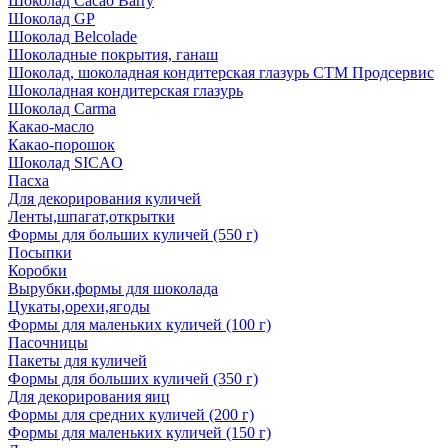
Шоколад Cacao Barry
Шоколад GP
Шоколад Belcolade
Шоколадные покрытия, ганаш
Шоколад, шоколадная кондитерская глазурь СТМ Продсервис
Шоколадная кондитерская глазурь
Шоколад Carma
Какао-масло
Какао-порошок
Шоколад SICAO
Пасха
Для декорирования куличей
Ленты,шпагат,открытки
Формы для больших куличей (550 г)
Посыпки
Коробки
Вырубки,формы для шоколада
Цукаты,орехи,ягоды
Формы для маленьких куличей (100 г)
Пасочницы
Пакеты для куличей
Формы для больших куличей (350 г)
Для декорирования яиц
Формы для средних куличей (200 г)
Формы для маленьких куличей (150 г)