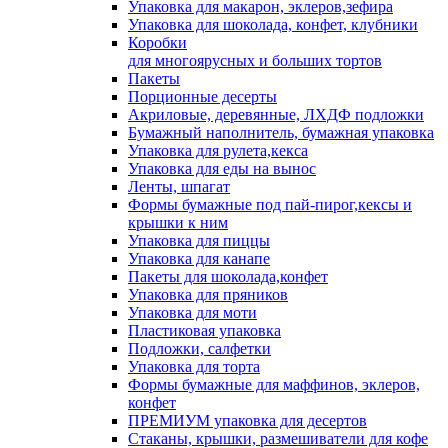
Упаковка для макарон, эклеров,зефира
Упаковка для шоколада, конфет, клубники
Коробки
для многоярусных и больших тортов
Пакеты
Порционные десерты
Акриловые, деревянные, ЛХДФ подложки
Бумажный наполнитель, бумажная упаковка
Упаковка для рулета,кекса
Упаковка для еды на вынос
Ленты, шпагат
Формы бумажные под пай-пирог,кексы и
крышки к ним
Упаковка для пиццы
Упаковка для канапе
Пакеты для шоколада,конфет
Упаковка для пряников
Упаковка для моти
Пластиковая упаковка
Подложки, салфетки
Упаковка для торта
Формы бумажные для маффинов, эклеров,
конфет
ПРЕМИУМ упаковка для десертов
Стаканы, крышки, размешиватели для кофе