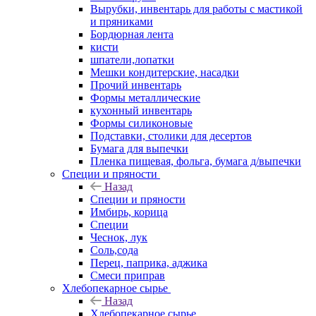
Вырубки, инвентарь для работы с мастикой
и пряниками
Бордюрная лента
кисти
шпатели,лопатки
Мешки кондитерские, насадки
Прочий инвентарь
Формы металлические
кухонный инвентарь
Формы силиконовые
Подставки, столики для десертов
Бумага для выпечки
Пленка пищевая, фольга, бумага д/выпечки
Специи и пряности
Назад
Специи и пряности
Имбирь, корица
Специи
Чеснок, лук
Соль,сода
Перец, паприка, аджика
Смеси приправ
Хлебопекарное сырье
Назад
Хлебопекарное сырье