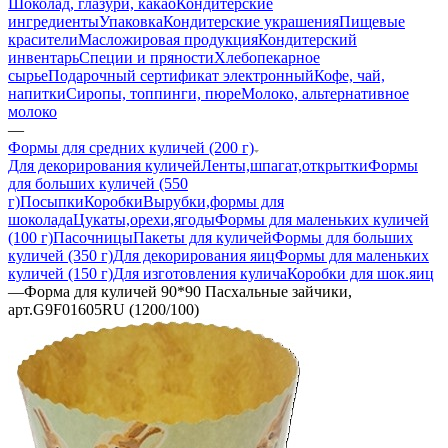
Шоколад, глазури, какао
Кондитерские
ингредиенты
Упаковка
Кондитерские украшения
Пищевые
красители
Масложировая продукция
Кондитерский
инвентарь
Специи и пряности
Хлебопекарное
сырье
Подарочный сертификат электронный
Кофе, чай,
напитки
Сиропы, топпинги, пюре
Молоко, альтернативное
молоко
—
Формы для средних куличей (200 г)
Для декорирования куличей
Ленты,шпагат,открытки
Формы
для больших куличей (550
г)
Посыпки
Коробки
Вырубки,формы для
шоколада
Цукаты,орехи,ягоды
Формы для маленьких куличей
(100 г)
Пасочницы
Пакеты для куличей
Формы для больших
куличей (350 г)
Для декорирования яиц
Формы для маленьких
куличей (150 г)
Для изготовления кулича
Коробки для шок.яиц
—
Форма для куличей 90*90 Пасхальные зайчики,
арт.G9F01605RU (1200/100)