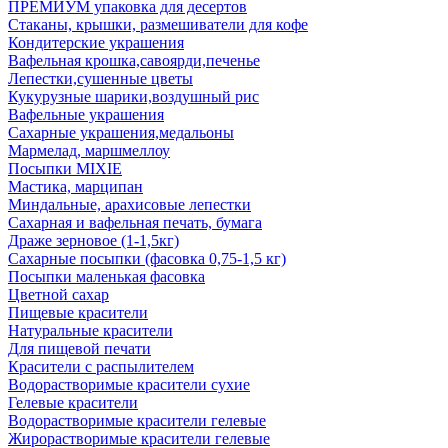
ПРЕМИУМ упаковка для десертов
Стаканы, крышки, размешиватели для кофе
Кондитерские украшения
Вафельная крошка,савоярди,печенье
Лепестки,сушенные цветы
Кукурузные шарики,воздушный рис
Вафельные украшения
Сахарные украшения,медальоны
Мармелад, маршмеллоу
Посыпки MIXIE
Мастика, марципан
Миндальные, арахисовые лепестки
Сахарная и вафельная печать, бумага
Драже зерновое (1-1,5кг)
Сахарные посыпки (фасовка 0,75-1,5 кг)
Посыпки маленькая фасовка
Цветной сахар
Пищевые красители
Натуральные красители
Для пищевой печати
Красители с распылителем
Водорастворимые красители сухие
Гелевые красители
Водорастворимые красители гелевые
Жирорастворимые красители гелевые