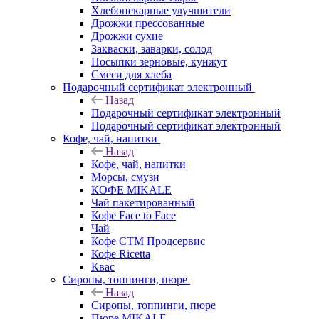
Хлебопекарные улучшители
Дрожжи прессованные
Дрожжи сухие
Закваски, заварки, солод
Посыпки зерновые, кунжут
Смеси для хлеба
Подарочный сертификат электронный
Назад
Подарочный сертификат электронный
Подарочный сертификат электронный
Кофе, чай, напитки
Назад
Кофе, чай, напитки
Морсы, смузи
КОФЕ MIKALE
Чай пакетированный
Кофе Face to Face
Чай
Кофе СТМ Продсервис
Кофе Ricetta
Квас
Сиропы, топпинги, пюре
Назад
Сиропы, топпинги, пюре
Пюре MIKALE