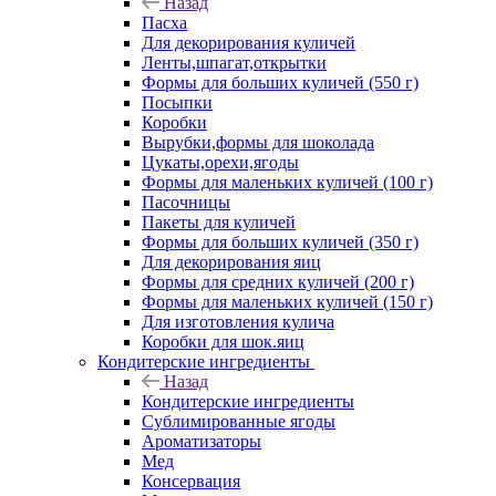
Назад
Пасха
Для декорирования куличей
Ленты,шпагат,открытки
Формы для больших куличей (550 г)
Посыпки
Коробки
Вырубки,формы для шоколада
Цукаты,орехи,ягоды
Формы для маленьких куличей (100 г)
Пасочницы
Пакеты для куличей
Формы для больших куличей (350 г)
Для декорирования яиц
Формы для средних куличей (200 г)
Формы для маленьких куличей (150 г)
Для изготовления кулича
Коробки для шок.яиц
Кондитерские ингредиенты
Назад
Кондитерские ингредиенты
Сублимированные ягоды
Ароматизаторы
Мед
Консервация