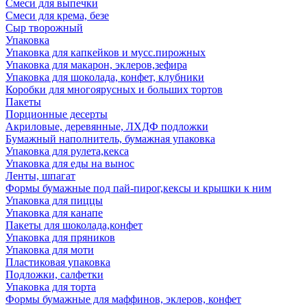
Смеси для выпечки
Смеси для крема, безе
Сыр творожный
Упаковка
Упаковка для капкейков и мусс.пирожных
Упаковка для макарон, эклеров,зефира
Упаковка для шоколада, конфет, клубники
Коробки для многоярусных и больших тортов
Пакеты
Порционные десерты
Акриловые, деревянные, ЛХДФ подложки
Бумажный наполнитель, бумажная упаковка
Упаковка для рулета,кекса
Упаковка для еды на вынос
Ленты, шпагат
Формы бумажные под пай-пирог,кексы и крышки к ним
Упаковка для пиццы
Упаковка для канапе
Пакеты для шоколада,конфет
Упаковка для пряников
Упаковка для моти
Пластиковая упаковка
Подложки, салфетки
Упаковка для торта
Формы бумажные для маффинов, эклеров, конфет