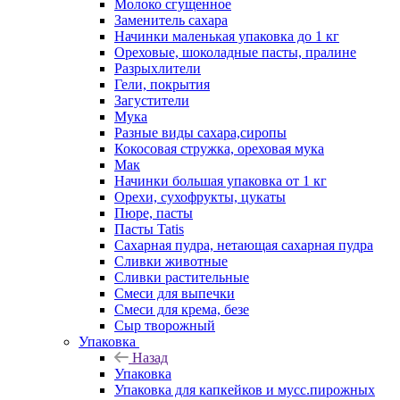
Молоко сгущенное
Заменитель сахара
Начинки маленькая упаковка до 1 кг
Ореховые, шоколадные пасты, пралине
Разрыхлители
Гели, покрытия
Загустители
Мука
Разные виды сахара,сиропы
Кокосовая стружка, ореховая мука
Мак
Начинки большая упаковка от 1 кг
Орехи, сухофрукты, цукаты
Пюре, пасты
Пасты Tatis
Сахарная пудра, нетающая сахарная пудра
Сливки животные
Сливки растительные
Смеси для выпечки
Смеси для крема, безе
Сыр творожный
Упаковка
Назад
Упаковка
Упаковка для капкейков и мусс.пирожных