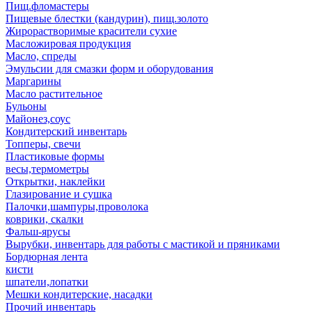
Пищ.фломастеры
Пищевые блестки (кандурин), пищ.золото
Жирорастворимые красители сухие
Масложировая продукция
Масло, спреды
Эмульсии для смазки форм и оборудования
Маргарины
Масло растительное
Бульоны
Майонез,соус
Кондитерский инвентарь
Топперы, свечи
Пластиковые формы
весы,термометры
Открытки, наклейки
Глазирование и сушка
Палочки,шампуры,проволока
коврики, скалки
Фальш-ярусы
Вырубки, инвентарь для работы с мастикой и пряниками
Бордюрная лента
кисти
шпатели,лопатки
Мешки кондитерские, насадки
Прочий инвентарь