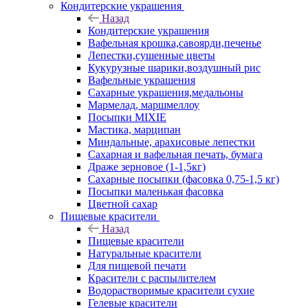
Кондитерские украшения
Назад
Кондитерские украшения
Вафельная крошка,савоярди,печенье
Лепестки,сушенные цветы
Кукурузные шарики,воздушный рис
Вафельные украшения
Сахарные украшения,медальоны
Мармелад, маршмеллоу
Посыпки MIXIE
Мастика, марципан
Миндальные, арахисовые лепестки
Сахарная и вафельная печать, бумага
Драже зерновое (1-1,5кг)
Сахарные посыпки (фасовка 0,75-1,5 кг)
Посыпки маленькая фасовка
Цветной сахар
Пищевые красители
Назад
Пищевые красители
Натуральные красители
Для пищевой печати
Красители с распылителем
Водорастворимые красители сухие
Гелевые красители