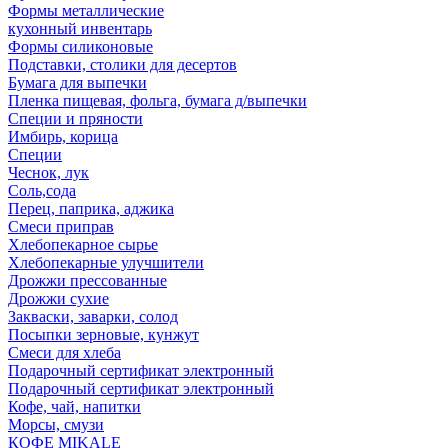
Формы металлические
кухонный инвентарь
Формы силиконовые
Подставки, столики для десертов
Бумага для выпечки
Пленка пищевая, фольга, бумага д/выпечки
Специи и пряности
Имбирь, корица
Специи
Чеснок, лук
Соль,сода
Перец, паприка, аджика
Смеси приправ
Хлебопекарное сырье
Хлебопекарные улучшители
Дрожжи прессованные
Дрожжи сухие
Закваски, заварки, солод
Посыпки зерновые, кунжут
Смеси для хлеба
Подарочный сертификат электронный
Подарочный сертификат электронный
Кофе, чай, напитки
Морсы, смузи
КОФЕ MIKALE