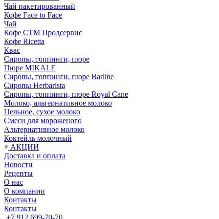
Чай пакетированный
Кофе Face to Face
Чай
Кофе СТМ Продсервис
Кофе Ricetta
Квас
Сиропы, топпинги, пюре
Пюре MIKALE
Сиропы, топпинги, пюре Barline
Сиропы Herbarista
Сиропы, топпинги, пюре Royal Cane
Молоко, альтернативное молоко
Цельное, сухое молоко
Смеси для мороженого
Альтернативное молоко
Коктейль молочный
АКЦИИ
Доставка и оплата
Новости
Рецепты
О нас
О компании
Контакты
Контакты
+7 912 699-70-70