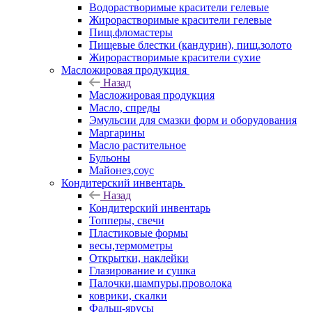
Водорастворимые красители гелевые
Жирорастворимые красители гелевые
Пищ.фломастеры
Пищевые блестки (кандурин), пищ.золото
Жирорастворимые красители сухие
Масложировая продукция
Назад
Масложировая продукция
Масло, спреды
Эмульсии для смазки форм и оборудования
Маргарины
Масло растительное
Бульоны
Майонез,соус
Кондитерский инвентарь
Назад
Кондитерский инвентарь
Топперы, свечи
Пластиковые формы
весы,термометры
Открытки, наклейки
Глазирование и сушка
Палочки,шампуры,проволока
коврики, скалки
Фальш-ярусы