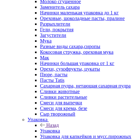
Молоко сгущенное
Заменитель сахара
Начинки маленькая упаковка до 1 кг
Ореховые, шоколадные пасты, пралине
Разрыхлители
Гели, покрытия
Загустители
Мука
Разные виды сахара,сиропы
Кокосовая стружка, ореховая мука
Мак
Начинки большая упаковка от 1 кг
Орехи, сухофрукты, цукаты
Пюре, пасты
Пасты Tatis
Сахарная пудра, нетающая сахарная пудра
Сливки животные
Сливки растительные
Смеси для выпечки
Смеси для крема, безе
Сыр творожный
Упаковка
Назад
Упаковка
Упаковка для капкейков и мусс.пирожных