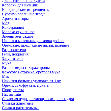
Для изготовления кулича
Коробки для шок.яиц
Кондитерские ингредиенты
Сублимированные ягоды
Ароматизаторы
Мед
Консервация
Молоко сгущенное
Заменитель сахара
Начинки маленькая упаковка до 1 кг
Ореховые, шоколадные пасты, пралине
Разрыхлители
Гели, покрытия
Загустители
Мука
Разные виды сахара,сиропы
Кокосовая стружка, ореховая мука
Мак
Начинки большая упаковка от 1 кг
Орехи, сухофрукты, цукаты
Пюре, пасты
Пасты Tatis
Сахарная пудра, нетающая сахарная пудра
Сливки животные
Сливки растительные