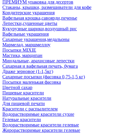
ПРЕМИУМ упаковка для десертов
Стаканы, крышки, размешиватели для кофе
Кондитерские украшения
Вафельная крошка,савоярди,печенье
Лепестки,сушенные цветы
Кукурузные шарики,воздушный рис
Вафельные украшения
Сахарные украшения,медальоны
Мармелад, маршмеллоу
Посыпки MIXIE
Мастика, марципан
Миндальные, арахисовые лепестки
Сахарная и вафельная печать, бумага
Драже зерновое (1-1,5кг)
Сахарные посыпки (фасовка 0,75-1,5 кг)
Посыпки маленькая фасовка
Цветной сахар
Пищевые красители
Натуральные красители
Для пищевой печати
Красители с распылителем
Водорастворимые красители сухие
Гелевые красители
Водорастворимые красители гелевые
Жирорастворимые красители гелевые