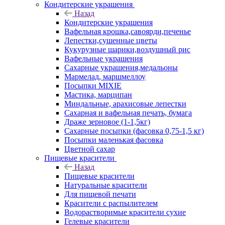
Кондитерские украшения
Назад
Кондитерские украшения
Вафельная крошка,савоярди,печенье
Лепестки,сушенные цветы
Кукурузные шарики,воздушный рис
Вафельные украшения
Сахарные украшения,медальоны
Мармелад, маршмеллоу
Посыпки MIXIE
Мастика, марципан
Миндальные, арахисовые лепестки
Сахарная и вафельная печать, бумага
Драже зерновое (1-1,5кг)
Сахарные посыпки (фасовка 0,75-1,5 кг)
Посыпки маленькая фасовка
Цветной сахар
Пищевые красители
Назад
Пищевые красители
Натуральные красители
Для пищевой печати
Красители с распылителем
Водорастворимые красители сухие
Гелевые красители