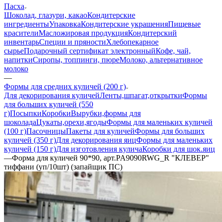
Пасха
Шоколад, глазури, какао
Кондитерские
ингредиенты
Упаковка
Кондитерские украшения
Пищевые
красители
Масложировая продукция
Кондитерский
инвентарь
Специи и пряности
Хлебопекарное
сырье
Подарочный сертификат электронный
Кофе, чай,
напитки
Сиропы, топпинги, пюре
Молоко, альтернативное
молоко
—
Формы для средних куличей (200 г)
Для декорирования куличей
Ленты,шпагат,открытки
Формы
для больших куличей (550
г)
Посыпки
Коробки
Вырубки,формы для
шоколада
Цукаты,орехи,ягоды
Формы для маленьких куличей
(100 г)
Пасочницы
Пакеты для куличей
Формы для больших
куличей (350 г)
Для декорирования яиц
Формы для маленьких
куличей (150 г)
Для изготовления кулича
Коробки для шок.яиц
—
Форма для куличей 90*90, арт.PA9090RWG_R "КЛЕВЕР"
тиффани (уп/10шт) (запайщик ПС)