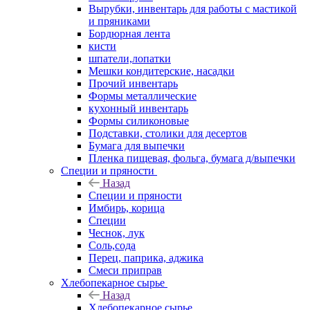
Вырубки, инвентарь для работы с мастикой
и пряниками
Бордюрная лента
кисти
шпатели,лопатки
Мешки кондитерские, насадки
Прочий инвентарь
Формы металлические
кухонный инвентарь
Формы силиконовые
Подставки, столики для десертов
Бумага для выпечки
Пленка пищевая, фольга, бумага д/выпечки
Специи и пряности
Назад
Специи и пряности
Имбирь, корица
Специи
Чеснок, лук
Соль,сода
Перец, паприка, аджика
Смеси приправ
Хлебопекарное сырье
Назад
Хлебопекарное сырье