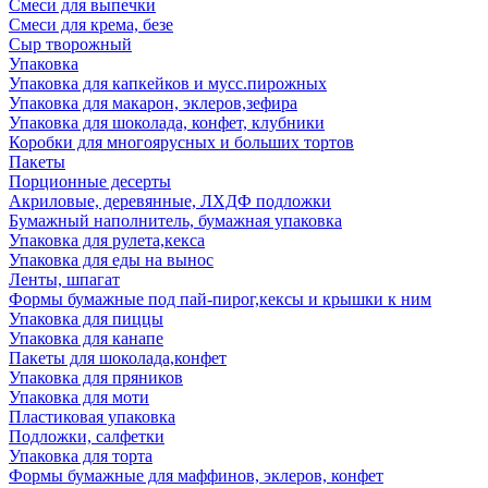
Смеси для выпечки
Смеси для крема, безе
Сыр творожный
Упаковка
Упаковка для капкейков и мусс.пирожных
Упаковка для макарон, эклеров,зефира
Упаковка для шоколада, конфет, клубники
Коробки для многоярусных и больших тортов
Пакеты
Порционные десерты
Акриловые, деревянные, ЛХДФ подложки
Бумажный наполнитель, бумажная упаковка
Упаковка для рулета,кекса
Упаковка для еды на вынос
Ленты, шпагат
Формы бумажные под пай-пирог,кексы и крышки к ним
Упаковка для пиццы
Упаковка для канапе
Пакеты для шоколада,конфет
Упаковка для пряников
Упаковка для моти
Пластиковая упаковка
Подложки, салфетки
Упаковка для торта
Формы бумажные для маффинов, эклеров, конфет