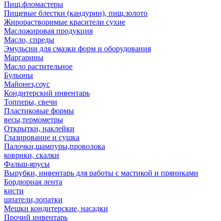
Пищ.фломастеры
Пищевые блестки (кандурин), пищ.золото
Жирорастворимые красители сухие
Масложировая продукция
Масло, спреды
Эмульсии для смазки форм и оборудования
Маргарины
Масло растительное
Бульоны
Майонез,соус
Кондитерский инвентарь
Топперы, свечи
Пластиковые формы
весы,термометры
Открытки, наклейки
Глазирование и сушка
Палочки,шампуры,проволока
коврики, скалки
Фальш-ярусы
Вырубки, инвентарь для работы с мастикой и пряниками
Бордюрная лента
кисти
шпатели,лопатки
Мешки кондитерские, насадки
Прочий инвентарь