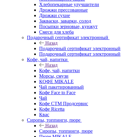
Хлебопекарные улучшители
Дрожжи прессованные
Дрожжи сухие
Закваски, заварки, солод
Посыпки зерновые, кунжут
Смеси для хлеба
Подарочный сертификат электронный
Назад
Подарочный сертификат электронный
Подарочный сертификат электронный
Кофе, чай, напитки
Назад
Кофе, чай, напитки
Морсы, смузи
КОФЕ MIKALE
Чай пакетированный
Кофе Face to Face
Чай
Кофе СТМ Продсервис
Кофе Ricetta
Квас
Сиропы, топпинги, пюре
Назад
Сиропы, топпинги, пюре
Пюре MIKALE