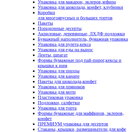
Упаковка для макарон, эклеров,зефира
Упаковка для шоколада, конфет, клубники
Коробки
для многоярусных и больших тортов
Пакеты
Порционные десерты
Акриловые, деревянные, ЛХДФ подложки
Бумажный наполнитель, бумажная упаковка
Упаковка для рулета,кекса
Упаковка для еды на вынос
Ленты, шпагат
Формы бумажные под пай-пирог,кексы и
крышки к ним
Упаковка для пиццы
Упаковка для канапе
Пакеты для шоколада,конфет
Упаковка для пряников
Упаковка для моти
Пластиковая упаковка
Подложки, салфетки
Упаковка для торта
Формы бумажные для маффинов, эклеров,
конфет
ПРЕМИУМ упаковка для десертов
Стаканы, крышки, размешиватели для кофе