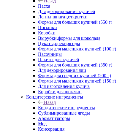
Назад
Пасха
Для декорирования куличей
Ленты,шпагат,открытки
Формы для больших куличей (550 г)
Посыпки
Коробки
Вырубки,формы для шоколада
Цукаты,орехи,ягоды
Формы для маленьких куличей (100 г)
Пасочницы
Пакеты для куличей
Формы для больших куличей (350 г)
Для декорирования яиц
Формы для средних куличей (200 г)
Формы для маленьких куличей (150 г)
Для изготовления кулича
Коробки для шок.яиц
Кондитерские ингредиенты
Назад
Кондитерские ингредиенты
Сублимированные ягоды
Ароматизаторы
Мед
Консервация