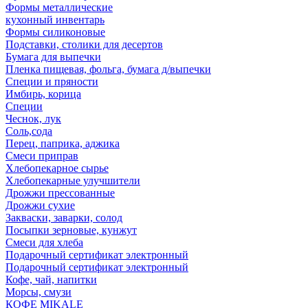
Формы металлические
кухонный инвентарь
Формы силиконовые
Подставки, столики для десертов
Бумага для выпечки
Пленка пищевая, фольга, бумага д/выпечки
Специи и пряности
Имбирь, корица
Специи
Чеснок, лук
Соль,сода
Перец, паприка, аджика
Смеси приправ
Хлебопекарное сырье
Хлебопекарные улучшители
Дрожжи прессованные
Дрожжи сухие
Закваски, заварки, солод
Посыпки зерновые, кунжут
Смеси для хлеба
Подарочный сертификат электронный
Подарочный сертификат электронный
Кофе, чай, напитки
Морсы, смузи
КОФЕ MIKALE