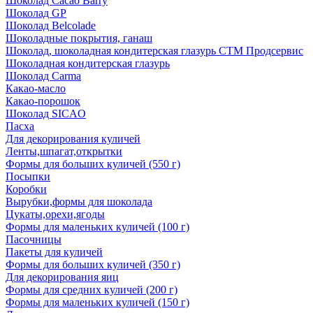
Шоколад Cacao Barry
Шоколад GP
Шоколад Belcolade
Шоколадные покрытия, ганаш
Шоколад, шоколадная кондитерская глазурь СТМ Продсервис
Шоколадная кондитерская глазурь
Шоколад Carma
Какао-масло
Какао-порошок
Шоколад SICAO
Пасха
Для декорирования куличей
Ленты,шпагат,открытки
Формы для больших куличей (550 г)
Посыпки
Коробки
Вырубки,формы для шоколада
Цукаты,орехи,ягоды
Формы для маленьких куличей (100 г)
Пасочницы
Пакеты для куличей
Формы для больших куличей (350 г)
Для декорирования яиц
Формы для средних куличей (200 г)
Формы для маленьких куличей (150 г)