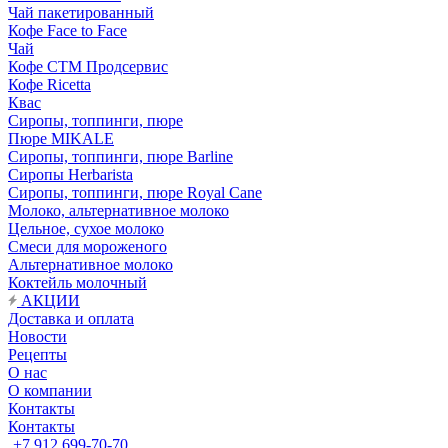
Чай пакетированный
Кофе Face to Face
Чай
Кофе СТМ Продсервис
Кофе Ricetta
Квас
Сиропы, топпинги, пюре
Пюре MIKALE
Сиропы, топпинги, пюре Barline
Сиропы Herbarista
Сиропы, топпинги, пюре Royal Cane
Молоко, альтернативное молоко
Цельное, сухое молоко
Смеси для мороженого
Альтернативное молоко
Коктейль молочный
АКЦИИ
Доставка и оплата
Новости
Рецепты
О нас
О компании
Контакты
Контакты
+7 912 699-70-70