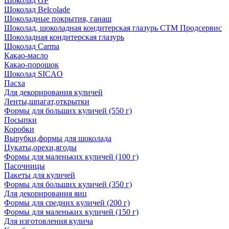
Шоколад GP
Шоколад Belcolade
Шоколадные покрытия, ганаш
Шоколад, шоколадная кондитерская глазурь СТМ Продсервис
Шоколадная кондитерская глазурь
Шоколад Carma
Какао-масло
Какао-порошок
Шоколад SICAO
Пасха
Для декорирования куличей
Ленты,шпагат,открытки
Формы для больших куличей (550 г)
Посыпки
Коробки
Вырубки,формы для шоколада
Цукаты,орехи,ягоды
Формы для маленьких куличей (100 г)
Пасочницы
Пакеты для куличей
Формы для больших куличей (350 г)
Для декорирования яиц
Формы для средних куличей (200 г)
Формы для маленьких куличей (150 г)
Для изготовления кулича