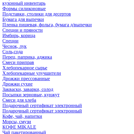
кухонный инвентарь
Формы силиконовые
Подставки, столики для десертов
Бумага для выпечки
Пленка пищевая, фольга, бумага д/выпечки
Специи и пряности
Имбирь, корица
Специи
Чеснок, лук
Соль,сода
Перец, паприка, аджика
Смеси приправ
Хлебопекарное сырье
Хлебопекарные улучшители
Дрожжи прессованные
Дрожжи сухие
Закваски, заварки, солод
Посыпки зерновые, кунжут
Смеси для хлеба
Подарочный сертификат электронный
Подарочный сертификат электронный
Кофе, чай, напитки
Морсы, смузи
КОФЕ MIKALE
Чай пакетированный