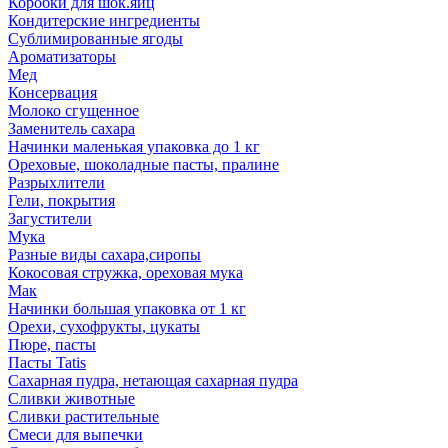
Коробки для шок.яиц
Кондитерские ингредиенты
Сублимированные ягоды
Ароматизаторы
Мед
Консервация
Молоко сгущенное
Заменитель сахара
Начинки маленькая упаковка до 1 кг
Ореховые, шоколадные пасты, пралине
Разрыхлители
Гели, покрытия
Загустители
Мука
Разные виды сахара,сиропы
Кокосовая стружка, ореховая мука
Мак
Начинки большая упаковка от 1 кг
Орехи, сухофрукты, цукаты
Пюре, пасты
Пасты Tatis
Сахарная пудра, нетающая сахарная пудра
Сливки животные
Сливки растительные
Смеси для выпечки