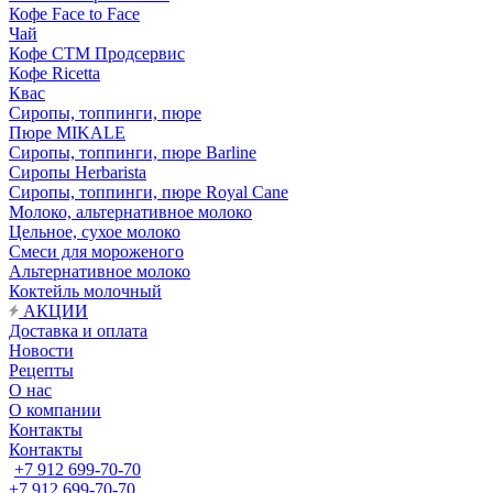
Кофе Face to Face
Чай
Кофе СТМ Продсервис
Кофе Ricetta
Квас
Сиропы, топпинги, пюре
Пюре MIKALE
Сиропы, топпинги, пюре Barline
Сиропы Herbarista
Сиропы, топпинги, пюре Royal Cane
Молоко, альтернативное молоко
Цельное, сухое молоко
Смеси для мороженого
Альтернативное молоко
Коктейль молочный
АКЦИИ
Доставка и оплата
Новости
Рецепты
О нас
О компании
Контакты
Контакты
+7 912 699-70-70
+7 912 699-70-70