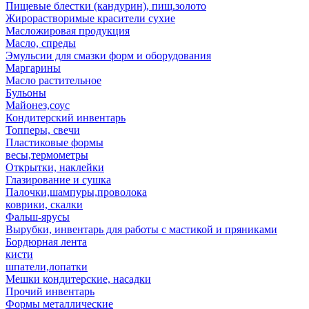
Пищевые блестки (кандурин), пищ.золото
Жирорастворимые красители сухие
Масложировая продукция
Масло, спреды
Эмульсии для смазки форм и оборудования
Маргарины
Масло растительное
Бульоны
Майонез,соус
Кондитерский инвентарь
Топперы, свечи
Пластиковые формы
весы,термометры
Открытки, наклейки
Глазирование и сушка
Палочки,шампуры,проволока
коврики, скалки
Фальш-ярусы
Вырубки, инвентарь для работы с мастикой и пряниками
Бордюрная лента
кисти
шпатели,лопатки
Мешки кондитерские, насадки
Прочий инвентарь
Формы металлические