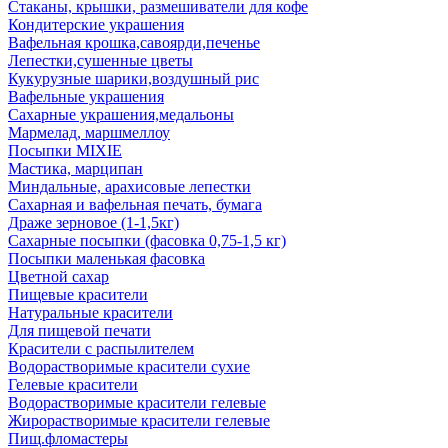
Стаканы, крышки, размешиватели для кофе
Кондитерские украшения
Вафельная крошка,савоярди,печенье
Лепестки,сушенные цветы
Кукурузные шарики,воздушный рис
Вафельные украшения
Сахарные украшения,медальоны
Мармелад, маршмеллоу
Посыпки MIXIE
Мастика, марципан
Миндальные, арахисовые лепестки
Сахарная и вафельная печать, бумага
Драже зерновое (1-1,5кг)
Сахарные посыпки (фасовка 0,75-1,5 кг)
Посыпки маленькая фасовка
Цветной сахар
Пищевые красители
Натуральные красители
Для пищевой печати
Красители с распылителем
Водорастворимые красители сухие
Гелевые красители
Водорастворимые красители гелевые
Жирорастворимые красители гелевые
Пищ.фломастеры