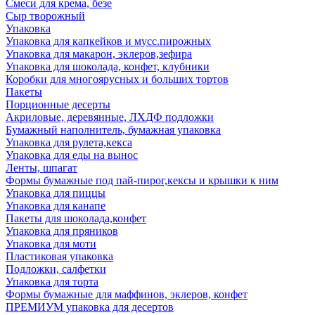
Смеси для крема, безе
Сыр творожный
Упаковка
Упаковка для капкейков и мусс.пирожных
Упаковка для макарон, эклеров,зефира
Упаковка для шоколада, конфет, клубники
Коробки для многоярусных и больших тортов
Пакеты
Порционные десерты
Акриловые, деревянные, ЛХДФ подложки
Бумажный наполнитель, бумажная упаковка
Упаковка для рулета,кекса
Упаковка для еды на вынос
Ленты, шпагат
Формы бумажные под пай-пирог,кексы и крышки к ним
Упаковка для пиццы
Упаковка для канапе
Пакеты для шоколада,конфет
Упаковка для пряников
Упаковка для моти
Пластиковая упаковка
Подложки, салфетки
Упаковка для торта
Формы бумажные для маффинов, эклеров, конфет
ПРЕМИУМ упаковка для десертов