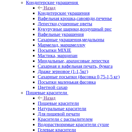
Кондитерские украшения
Назад
Кондитерские украшения
Вафельная крошка,савоярди,печенье
Лепестки,сушенные цветы
Кукурузные шарики,воздушный рис
Вафельные украшения
Сахарные украшения,медальоны
Мармелад, маршмеллоу
Посыпки MIXIE
Мастика, марципан
Миндальные, арахисовые лепестки
Сахарная и вафельная печать, бумага
Драже зерновое (1-1,5кг)
Сахарные посыпки (фасовка 0,75-1,5 кг)
Посыпки маленькая фасовка
Цветной сахар
Пищевые красители
Назад
Пищевые красители
Натуральные красители
Для пищевой печати
Красители с распылителем
Водорастворимые красители сухие
Гелевые красители