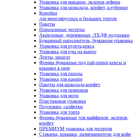
Упаковка для макарон, эклеров,зефира
Упаковка для шоколада, конфет, клубники
Коробки
для многоярусных и больших тортов
Пакеты
Порционные десерты
Акриловые, деревянные, ЛХДФ подложки
Бумажный наполнитель, бумажная упаковка
Упаковка для рулета,кекса
Упаковка для еды на вынос
Ленты, шпагат
Формы бумажные под пай-пирог,кексы и
крышки к ним
Упаковка для пиццы
Упаковка для канапе
Пакеты для шоколада,конфет
Упаковка для пряников
Упаковка для моти
Пластиковая упаковка
Подложки, салфетки
Упаковка для торта
Формы бумажные для маффинов, эклеров,
конфет
ПРЕМИУМ упаковка для десертов
Стаканы, крышки, размешиватели для кофе