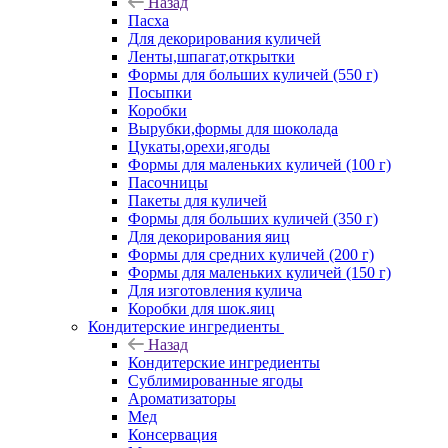
Назад
Пасха
Для декорирования куличей
Ленты,шпагат,открытки
Формы для больших куличей (550 г)
Посыпки
Коробки
Вырубки,формы для шоколада
Цукаты,орехи,ягоды
Формы для маленьких куличей (100 г)
Пасочницы
Пакеты для куличей
Формы для больших куличей (350 г)
Для декорирования яиц
Формы для средних куличей (200 г)
Формы для маленьких куличей (150 г)
Для изготовления кулича
Коробки для шок.яиц
Кондитерские ингредиенты
Назад
Кондитерские ингредиенты
Сублимированные ягоды
Ароматизаторы
Мед
Консервация