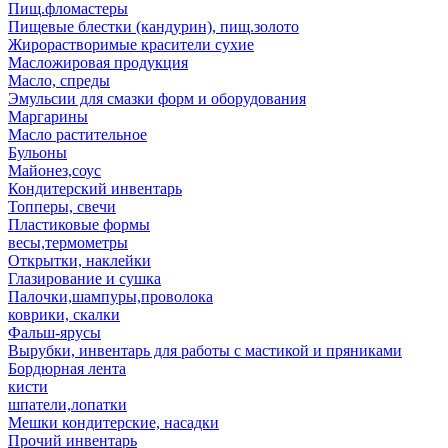
Пищ.фломастеры
Пищевые блестки (кандурин), пищ.золото
Жирорастворимые красители сухие
Масложировая продукция
Масло, спреды
Эмульсии для смазки форм и оборудования
Маргарины
Масло растительное
Бульоны
Майонез,соус
Кондитерский инвентарь
Топперы, свечи
Пластиковые формы
весы,термометры
Открытки, наклейки
Глазирование и сушка
Палочки,шампуры,проволока
коврики, скалки
Фальш-ярусы
Вырубки, инвентарь для работы с мастикой и пряниками
Бордюрная лента
кисти
шпатели,лопатки
Мешки кондитерские, насадки
Прочий инвентарь