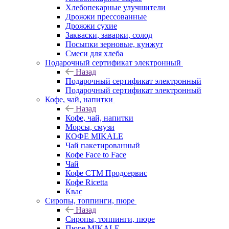
Хлебопекарные улучшители
Дрожжи прессованные
Дрожжи сухие
Закваски, заварки, солод
Посыпки зерновые, кунжут
Смеси для хлеба
Подарочный сертификат электронный
Назад
Подарочный сертификат электронный
Подарочный сертификат электронный
Кофе, чай, напитки
Назад
Кофе, чай, напитки
Морсы, смузи
КОФЕ MIKALE
Чай пакетированный
Кофе Face to Face
Чай
Кофе СТМ Продсервис
Кофе Ricetta
Квас
Сиропы, топпинги, пюре
Назад
Сиропы, топпинги, пюре
Пюре MIKALE