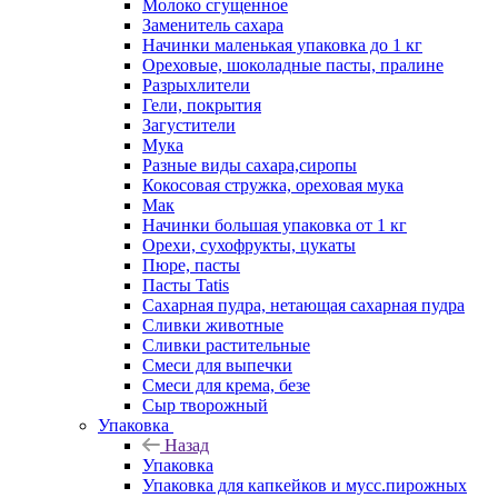
Молоко сгущенное
Заменитель сахара
Начинки маленькая упаковка до 1 кг
Ореховые, шоколадные пасты, пралине
Разрыхлители
Гели, покрытия
Загустители
Мука
Разные виды сахара,сиропы
Кокосовая стружка, ореховая мука
Мак
Начинки большая упаковка от 1 кг
Орехи, сухофрукты, цукаты
Пюре, пасты
Пасты Tatis
Сахарная пудра, нетающая сахарная пудра
Сливки животные
Сливки растительные
Смеси для выпечки
Смеси для крема, безе
Сыр творожный
Упаковка
Назад
Упаковка
Упаковка для капкейков и мусс.пирожных