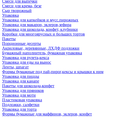
Смеси для выпечки
Смеси для крема, безе
Сыр творожный
Упаковка
Упаковка для капкейков и мусс.пирожных
Упаковка для макарон, эклеров,зефира
Упаковка для шоколада, конфет, клубники
Коробки для многоярусных и больших тортов
Пакеты
Порционные десерты
Акриловые, деревянные, ЛХДФ подложки
Бумажный наполнитель, бумажная упаковка
Упаковка для рулета,кекса
Упаковка для еды на вынос
Ленты, шпагат
Формы бумажные под пай-пирог,кексы и крышки к ним
Упаковка для пиццы
Упаковка для канапе
Пакеты для шоколада,конфет
Упаковка для пряников
Упаковка для моти
Пластиковая упаковка
Подложки, салфетки
Упаковка для торта
Формы бумажные для маффинов, эклеров, конфет