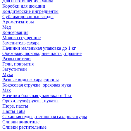
Для изготовления кулича
Коробки для шок.яиц
Кондитерские ингредиенты
Сублимированные ягоды
Ароматизаторы
Мед
Консервация
Молоко сгущенное
Заменитель сахара
Начинки маленькая упаковка до 1 кг
Ореховые, шоколадные пасты, пралине
Разрыхлители
Гели, покрытия
Загустители
Мука
Разные виды сахара,сиропы
Кокосовая стружка, ореховая мука
Мак
Начинки большая упаковка от 1 кг
Орехи, сухофрукты, цукаты
Пюре, пасты
Пасты Tatis
Сахарная пудра, нетающая сахарная пудра
Сливки животные
Сливки растительные