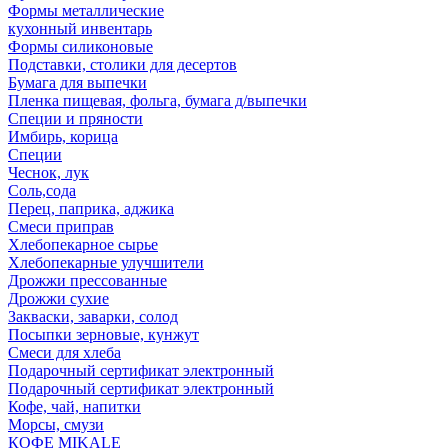
Формы металлические
кухонный инвентарь
Формы силиконовые
Подставки, столики для десертов
Бумага для выпечки
Пленка пищевая, фольга, бумага д/выпечки
Специи и пряности
Имбирь, корица
Специи
Чеснок, лук
Соль,сода
Перец, паприка, аджика
Смеси приправ
Хлебопекарное сырье
Хлебопекарные улучшители
Дрожжи прессованные
Дрожжи сухие
Закваски, заварки, солод
Посыпки зерновые, кунжут
Смеси для хлеба
Подарочный сертификат электронный
Подарочный сертификат электронный
Кофе, чай, напитки
Морсы, смузи
КОФЕ MIKALE