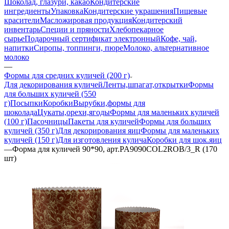
Шоколад, глазури, какао
Кондитерские
ингредиенты
Упаковка
Кондитерские украшения
Пищевые
красители
Масложировая продукция
Кондитерский
инвентарь
Специи и пряности
Хлебопекарное
сырье
Подарочный сертификат электронный
Кофе, чай,
напитки
Сиропы, топпинги, пюре
Молоко, альтернативное
молоко
—
Формы для средних куличей (200 г)
Для декорирования куличей
Ленты,шпагат,открытки
Формы
для больших куличей (550
г)
Посыпки
Коробки
Вырубки,формы для
шоколада
Цукаты,орехи,ягоды
Формы для маленьких куличей
(100 г)
Пасочницы
Пакеты для куличей
Формы для больших
куличей (350 г)
Для декорирования яиц
Формы для маленьких
куличей (150 г)
Для изготовления кулича
Коробки для шок.яиц
—
Форма для куличей 90*90, арт.PA9090COL2ROB/3_R (170
шт)