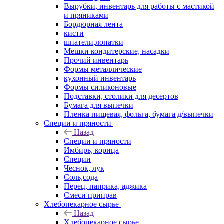
Вырубки, инвентарь для работы с мастикой
и пряниками
Бордюрная лента
кисти
шпатели,лопатки
Мешки кондитерские, насадки
Прочий инвентарь
Формы металлические
кухонный инвентарь
Формы силиконовые
Подставки, столики для десертов
Бумага для выпечки
Пленка пищевая, фольга, бумага д/выпечки
Специи и пряности
Назад
Специи и пряности
Имбирь, корица
Специи
Чеснок, лук
Соль,сода
Перец, паприка, аджика
Смеси приправ
Хлебопекарное сырье
Назад
Хлебопекарное сырье