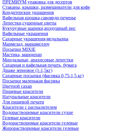
ПРЕМИУМ упаковка для десертов
Стаканы, крышки, размешиватели для кофе
Кондитерские украшения
Вафельная крошка,савоярди,печенье
Лепестки,сушенные цветы
Кукурузные шарики,воздушный рис
Вафельные украшения
Сахарные украшения,медальоны
Мармелад, маршмеллоу
Посыпки MIXIE
Мастика, марципан
Миндальные, арахисовые лепестки
Сахарная и вафельная печать, бумага
Драже зерновое (1-1,5кг)
Сахарные посыпки (фасовка 0,75-1,5 кг)
Посыпки маленькая фасовка
Цветной сахар
Пищевые красители
Натуральные красители
Для пищевой печати
Красители с распылителем
Водорастворимые красители сухие
Гелевые красители
Водорастворимые красители гелевые
Жирорастворимые красители гелевые