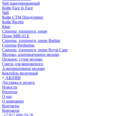
Чай пакетированный
Кофе Face to Face
Чай
Кофе СТМ Продсервис
Кофе Ricetta
Квас
Сиропы, топпинги, пюре
Пюре MIKALE
Сиропы, топпинги, пюре Barline
Сиропы Herbarista
Сиропы, топпинги, пюре Royal Cane
Молоко, альтернативное молоко
Цельное, сухое молоко
Смеси для мороженого
Альтернативное молоко
Коктейль молочный
АКЦИИ
Доставка и оплата
Новости
Рецепты
О нас
О компании
Контакты
Контакты
+7 912 699-70-70