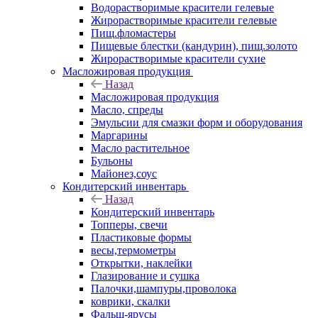
Водорастворимые красители гелевые
Жирорастворимые красители гелевые
Пищ.фломастеры
Пищевые блестки (кандурин), пищ.золото
Жирорастворимые красители сухие
Масложировая продукция
Назад
Масложировая продукция
Масло, спреды
Эмульсии для смазки форм и оборудования
Маргарины
Масло растительное
Бульоны
Майонез,соус
Кондитерский инвентарь
Назад
Кондитерский инвентарь
Топперы, свечи
Пластиковые формы
весы,термометры
Открытки, наклейки
Глазирование и сушка
Палочки,шампуры,проволока
коврики, скалки
Фальш-ярусы