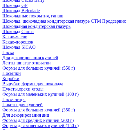
Шоколад Cacao Barry
Шоколад GP
Шоколад Belcolade
Шоколадные покрытия, ганаш
Шоколад, шоколадная кондитерская глазурь СТМ Продсервис
Шоколадная кондитерская глазурь
Шоколад Carma
Какао-масло
Какао-порошок
Шоколад SICAO
Пасха
Для декорирования куличей
Ленты,шпагат,открытки
Формы для больших куличей (550 г)
Посыпки
Коробки
Вырубки,формы для шоколада
Цукаты,орехи,ягоды
Формы для маленьких куличей (100 г)
Пасочницы
Пакеты для куличей
Формы для больших куличей (350 г)
Для декорирования яиц
Формы для средних куличей (200 г)
Формы для маленьких куличей (150 г)