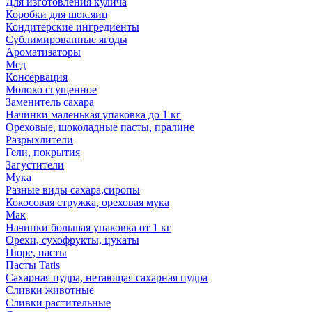
Для изготовления кулича
Коробки для шок.яиц
Кондитерские ингредиенты
Сублимированные ягоды
Ароматизаторы
Мед
Консервация
Молоко сгущенное
Заменитель сахара
Начинки маленькая упаковка до 1 кг
Ореховые, шоколадные пасты, пралине
Разрыхлители
Гели, покрытия
Загустители
Мука
Разные виды сахара,сиропы
Кокосовая стружка, ореховая мука
Мак
Начинки большая упаковка от 1 кг
Орехи, сухофрукты, цукаты
Пюре, пасты
Пасты Tatis
Сахарная пудра, нетающая сахарная пудра
Сливки животные
Сливки растительные