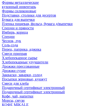
Формы металлические
кухонный инвентарь
Формы силиконовые
Подставки, столики для десертов
Бумага для выпечки
Пленка пищевая, фольга, бумага д/выпечки
Специи и пряности
Имбирь, корица
Специи
Чеснок, лук
Соль,сода
Перец, паприка, аджика
Смеси приправ
Хлебопекарное сырье
Хлебопекарные улучшители
Дрожжи прессованные
Дрожжи сухие
Закваски, заварки, солод
Посыпки зерновые, кунжут
Смеси для хлеба
Подарочный сертификат электронный
Подарочный сертификат электронный
Кофе, чай, напитки
Морсы, смузи
КОФЕ MIKALE