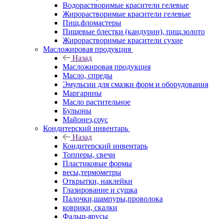
Водорастворимые красители гелевые
Жирорастворимые красители гелевые
Пищ.фломастеры
Пищевые блестки (кандурин), пищ.золото
Жирорастворимые красители сухие
Масложировая продукция
Назад
Масложировая продукция
Масло, спреды
Эмульсии для смазки форм и оборудования
Маргарины
Масло растительное
Бульоны
Майонез,соус
Кондитерский инвентарь
Назад
Кондитерский инвентарь
Топперы, свечи
Пластиковые формы
весы,термометры
Открытки, наклейки
Глазирование и сушка
Палочки,шампуры,проволока
коврики, скалки
Фальш-ярусы