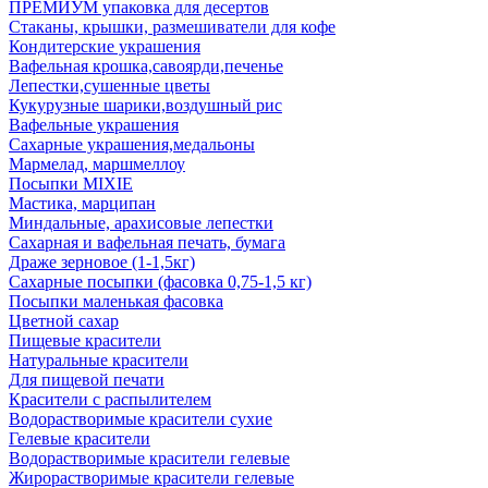
ПРЕМИУМ упаковка для десертов
Стаканы, крышки, размешиватели для кофе
Кондитерские украшения
Вафельная крошка,савоярди,печенье
Лепестки,сушенные цветы
Кукурузные шарики,воздушный рис
Вафельные украшения
Сахарные украшения,медальоны
Мармелад, маршмеллоу
Посыпки MIXIE
Мастика, марципан
Миндальные, арахисовые лепестки
Сахарная и вафельная печать, бумага
Драже зерновое (1-1,5кг)
Сахарные посыпки (фасовка 0,75-1,5 кг)
Посыпки маленькая фасовка
Цветной сахар
Пищевые красители
Натуральные красители
Для пищевой печати
Красители с распылителем
Водорастворимые красители сухие
Гелевые красители
Водорастворимые красители гелевые
Жирорастворимые красители гелевые