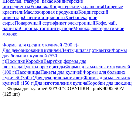
Шоколад, глазури, какао
Кондитерские
ингредиенты
Упаковка
Кондитерские украшения
Пищевые
красители
Масложировая продукция
Кондитерский
инвентарь
Специи и пряности
Хлебопекарное
сырье
Подарочный сертификат электронный
Кофе, чай,
напитки
Сиропы, топпинги, пюре
Молоко, альтернативное
молоко
—
Формы для средних куличей (200 г)
Для декорирования куличей
Ленты,шпагат,открытки
Формы
для больших куличей (550
г)
Посыпки
Коробки
Вырубки,формы для
шоколада
Цукаты,орехи,ягоды
Формы для маленьких куличей
(100 г)
Пасочницы
Пакеты для куличей
Формы для больших
куличей (350 г)
Для декорирования яиц
Формы для маленьких
куличей (150 г)
Для изготовления кулича
Коробки для шок.яиц
—
Форма для куличей 90*90 "СОВУШКИ" pmK9090cSOV
(125 шт)