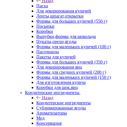
Назад
Пасха
Для декорирования куличей
Ленты,шпагат,открытки
Формы для больших куличей (550 г)
Посыпки
Коробки
Вырубки,формы для шоколада
Цукаты,орехи,ягоды
Формы для маленьких куличей (100 г)
Пасочницы
Пакеты для куличей
Формы для больших куличей (350 г)
Для декорирования яиц
Формы для средних куличей (200 г)
Формы для маленьких куличей (150 г)
Для изготовления кулича
Коробки для шок.яиц
Кондитерские ингредиенты
Назад
Кондитерские ингредиенты
Сублимированные ягоды
Ароматизаторы
Мед
Консервация