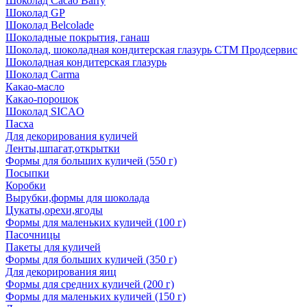
Шоколад Cacao Barry
Шоколад GP
Шоколад Belcolade
Шоколадные покрытия, ганаш
Шоколад, шоколадная кондитерская глазурь СТМ Продсервис
Шоколадная кондитерская глазурь
Шоколад Carma
Какао-масло
Какао-порошок
Шоколад SICAO
Пасха
Для декорирования куличей
Ленты,шпагат,открытки
Формы для больших куличей (550 г)
Посыпки
Коробки
Вырубки,формы для шоколада
Цукаты,орехи,ягоды
Формы для маленьких куличей (100 г)
Пасочницы
Пакеты для куличей
Формы для больших куличей (350 г)
Для декорирования яиц
Формы для средних куличей (200 г)
Формы для маленьких куличей (150 г)