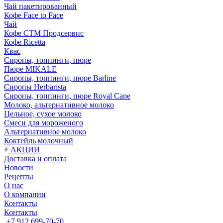
Чай пакетированный
Кофе Face to Face
Чай
Кофе СТМ Продсервис
Кофе Ricetta
Квас
Сиропы, топпинги, пюре
Пюре MIKALE
Сиропы, топпинги, пюре Barline
Сиропы Herbarista
Сиропы, топпинги, пюре Royal Cane
Молоко, альтернативное молоко
Цельное, сухое молоко
Смеси для мороженого
Альтернативное молоко
Коктейль молочный
АКЦИИ
Доставка и оплата
Новости
Рецепты
О нас
О компании
Контакты
Контакты
+7 912 699-70-70