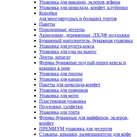
Упаковка для макарон, эклеров,зефира
Упаковка для шоколада, конфет, клубники
Коробки
для многоярусных и больших тортов
Пакеты
Порционные десерты
Акриловые, деревянные, ЛХДФ подложки
Бумажный наполнитель, бумажная упаковка
Упаковка для рулета,кекса
Упаковка для еды на вынос
Ленты, шпагат
Формы бумажные под пай-пирог,кексы и
крышки к ним
Упаковка для пиццы
Упаковка для канапе
Пакеты для шоколада,конфет
Упаковка для пряников
Упаковка для моти
Пластиковая упаковка
Подложки, салфетки
Упаковка для торта
Формы бумажные для маффинов, эклеров,
конфет
ПРЕМИУМ упаковка для десертов
Стаканы, крышки, размешиватели для кофе