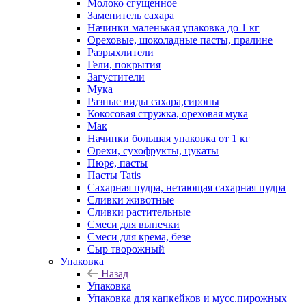
Молоко сгущенное
Заменитель сахара
Начинки маленькая упаковка до 1 кг
Ореховые, шоколадные пасты, пралине
Разрыхлители
Гели, покрытия
Загустители
Мука
Разные виды сахара,сиропы
Кокосовая стружка, ореховая мука
Мак
Начинки большая упаковка от 1 кг
Орехи, сухофрукты, цукаты
Пюре, пасты
Пасты Tatis
Сахарная пудра, нетающая сахарная пудра
Сливки животные
Сливки растительные
Смеси для выпечки
Смеси для крема, безе
Сыр творожный
Упаковка
Назад
Упаковка
Упаковка для капкейков и мусс.пирожных