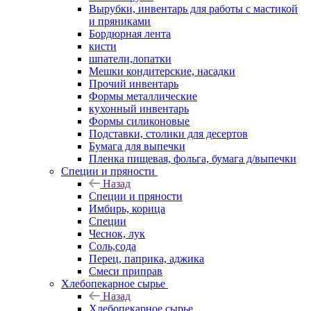
Вырубки, инвентарь для работы с мастикой
и пряниками
Бордюрная лента
кисти
шпатели,лопатки
Мешки кондитерские, насадки
Прочий инвентарь
Формы металлические
кухонный инвентарь
Формы силиконовые
Подставки, столики для десертов
Бумага для выпечки
Пленка пищевая, фольга, бумага д/выпечки
Специи и пряности
Назад
Специи и пряности
Имбирь, корица
Специи
Чеснок, лук
Соль,сода
Перец, паприка, аджика
Смеси приправ
Хлебопекарное сырье
Назад
Хлебопекарное сырье