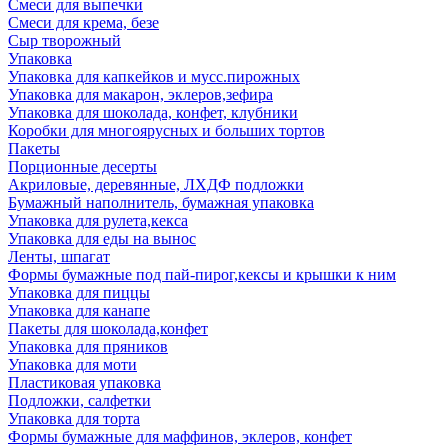
Смеси для выпечки
Смеси для крема, безе
Сыр творожный
Упаковка
Упаковка для капкейков и мусс.пирожных
Упаковка для макарон, эклеров,зефира
Упаковка для шоколада, конфет, клубники
Коробки для многоярусных и больших тортов
Пакеты
Порционные десерты
Акриловые, деревянные, ЛХДФ подложки
Бумажный наполнитель, бумажная упаковка
Упаковка для рулета,кекса
Упаковка для еды на вынос
Ленты, шпагат
Формы бумажные под пай-пирог,кексы и крышки к ним
Упаковка для пиццы
Упаковка для канапе
Пакеты для шоколада,конфет
Упаковка для пряников
Упаковка для моти
Пластиковая упаковка
Подложки, салфетки
Упаковка для торта
Формы бумажные для маффинов, эклеров, конфет