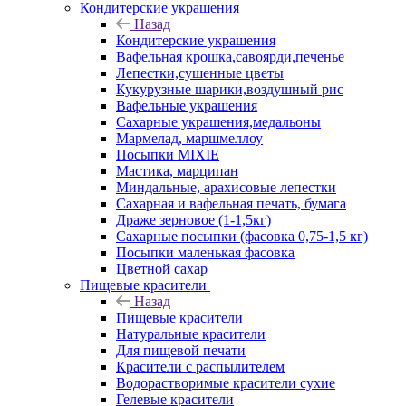
Кондитерские украшения
Назад
Кондитерские украшения
Вафельная крошка,савоярди,печенье
Лепестки,сушенные цветы
Кукурузные шарики,воздушный рис
Вафельные украшения
Сахарные украшения,медальоны
Мармелад, маршмеллоу
Посыпки MIXIE
Мастика, марципан
Миндальные, арахисовые лепестки
Сахарная и вафельная печать, бумага
Драже зерновое (1-1,5кг)
Сахарные посыпки (фасовка 0,75-1,5 кг)
Посыпки маленькая фасовка
Цветной сахар
Пищевые красители
Назад
Пищевые красители
Натуральные красители
Для пищевой печати
Красители с распылителем
Водорастворимые красители сухие
Гелевые красители