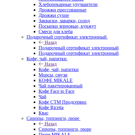
Хлебопекарные улучшители
Дрожжи прессованные
Дрожжи сухие
Закваски, заварки, солод
Посыпки зерновые, кунжут
Смеси для хлеба
Подарочный сертификат электронный
Назад
Подарочный сертификат электронный
Подарочный сертификат электронный
Кофе, чай, напитки
Назад
Кофе, чай, напитки
Морсы, смузи
КОФЕ MIKALE
Чай пакетированный
Кофе Face to Face
Чай
Кофе СТМ Продсервис
Кофе Ricetta
Квас
Сиропы, топпинги, пюре
Назад
Сиропы, топпинги, пюре
Пюре MIKALE