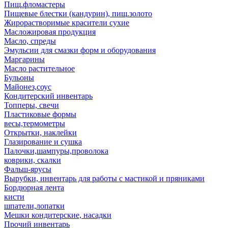
Пищ.фломастеры
Пищевые блестки (кандурин), пищ.золото
Жирорастворимые красители сухие
Масложировая продукция
Масло, спреды
Эмульсии для смазки форм и оборудования
Маргарины
Масло растительное
Бульоны
Майонез,соус
Кондитерский инвентарь
Топперы, свечи
Пластиковые формы
весы,термометры
Открытки, наклейки
Глазирование и сушка
Палочки,шампуры,проволока
коврики, скалки
Фальш-ярусы
Вырубки, инвентарь для работы с мастикой и пряниками
Бордюрная лента
кисти
шпатели,лопатки
Мешки кондитерские, насадки
Прочий инвентарь