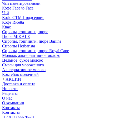
Чай пакетированный
Кофе Face to Face
Чай
Кофе СТМ Продсервис
Кофе Ricetta
Квас
Сиропы, топпинги, пюре
Пюре MIKALE
Сиропы, топпинги, пюре Barline
Сиропы Herbarista
Сиропы, топпинги, пюре Royal Cane
Молоко, альтернативное молоко
Цельное, сухое молоко
Смеси для мороженого
Альтернативное молоко
Коктейль молочный
АКЦИИ
Доставка и оплата
Новости
Рецепты
О нас
О компании
Контакты
Контакты
+7 912 699-70-70