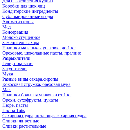
Для изготовления кулича
Коробки для шок.яиц
Кондитерские ингредиенты
Сублимированные ягоды
Ароматизаторы
Мед
Консервация
Молоко сгущенное
Заменитель сахара
Начинки маленькая упаковка до 1 кг
Ореховые, шоколадные пасты, пралине
Разрыхлители
Гели, покрытия
Загустители
Мука
Разные виды сахара,сиропы
Кокосовая стружка, ореховая мука
Мак
Начинки большая упаковка от 1 кг
Орехи, сухофрукты, цукаты
Пюре, пасты
Пасты Tatis
Сахарная пудра, нетающая сахарная пудра
Сливки животные
Сливки растительные