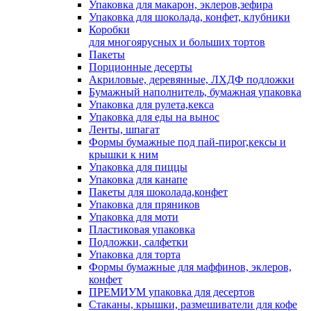
Упаковка для макарон, эклеров,зефира
Упаковка для шоколада, конфет, клубники
Коробки
для многоярусных и больших тортов
Пакеты
Порционные десерты
Акриловые, деревянные, ЛХДФ подложки
Бумажный наполнитель, бумажная упаковка
Упаковка для рулета,кекса
Упаковка для еды на вынос
Ленты, шпагат
Формы бумажные под пай-пирог,кексы и
крышки к ним
Упаковка для пиццы
Упаковка для канапе
Пакеты для шоколада,конфет
Упаковка для пряников
Упаковка для моти
Пластиковая упаковка
Подложки, салфетки
Упаковка для торта
Формы бумажные для маффинов, эклеров,
конфет
ПРЕМИУМ упаковка для десертов
Стаканы, крышки, размешиватели для кофе