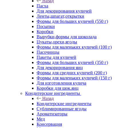
Назад
Пасха
Для декорирования куличей
Ленты,шпагат,открытки
Формы для больших куличей (550 г)
Посыпки
Коробки
Вырубки,формы для шоколада
Цукаты,орехи,ягоды
Формы для маленьких куличей (100 г)
Пасочницы
Пакеты для куличей
Формы для больших куличей (350 г)
Для декорирования яиц
Формы для средних куличей (200 г)
Формы для маленьких куличей (150 г)
Для изготовления кулича
Коробки для шок.яиц
Кондитерские ингредиенты
Назад
Кондитерские ингредиенты
Сублимированные ягоды
Ароматизаторы
Мед
Консервация