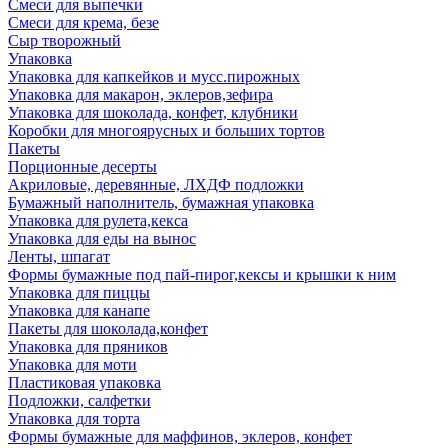
Смеси для выпечки
Смеси для крема, безе
Сыр творожный
Упаковка
Упаковка для капкейков и мусс.пирожных
Упаковка для макарон, эклеров,зефира
Упаковка для шоколада, конфет, клубники
Коробки для многоярусных и больших тортов
Пакеты
Порционные десерты
Акриловые, деревянные, ЛХДФ подложки
Бумажный наполнитель, бумажная упаковка
Упаковка для рулета,кекса
Упаковка для еды на вынос
Ленты, шпагат
Формы бумажные под пай-пирог,кексы и крышки к ним
Упаковка для пиццы
Упаковка для канапе
Пакеты для шоколада,конфет
Упаковка для пряников
Упаковка для моти
Пластиковая упаковка
Подложки, салфетки
Упаковка для торта
Формы бумажные для маффинов, эклеров, конфет