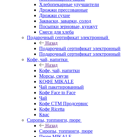
Хлебопекарные улучшители
Дрожжи прессованные
Дрожжи сухие
Закваски, заварки, солод
Посыпки зерновые, кунжут
Смеси для хлеба
Подарочный сертификат электронный
Назад
Подарочный сертификат электронный
Подарочный сертификат электронный
Кофе, чай, напитки
Назад
Кофе, чай, напитки
Морсы, смузи
КОФЕ MIKALE
Чай пакетированный
Кофе Face to Face
Чай
Кофе СТМ Продсервис
Кофе Ricetta
Квас
Сиропы, топпинги, пюре
Назад
Сиропы, топпинги, пюре
Пюре MIKALE