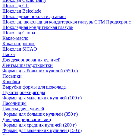
Шоколад Cacao Barry
Шоколад GP
Шоколад Belcolade
Шоколадные покрытия, ганаш
Шоколад, шоколадная кондитерская глазурь СТМ Продсервис
Шоколадная кондитерская глазурь
Шоколад Carma
Какао-масло
Какао-порошок
Шоколад SICAO
Пасха
Для декорирования куличей
Ленты,шпагат,открытки
Формы для больших куличей (550 г)
Посыпки
Коробки
Вырубки,формы для шоколада
Цукаты,орехи,ягоды
Формы для маленьких куличей (100 г)
Пасочницы
Пакеты для куличей
Формы для больших куличей (350 г)
Для декорирования яиц
Формы для средних куличей (200 г)
Формы для маленьких куличей (150 г)