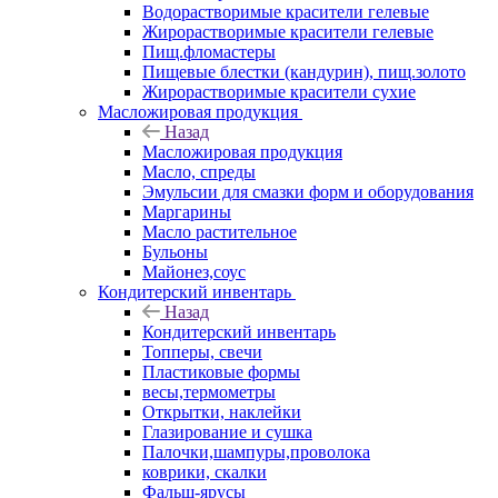
Водорастворимые красители гелевые
Жирорастворимые красители гелевые
Пищ.фломастеры
Пищевые блестки (кандурин), пищ.золото
Жирорастворимые красители сухие
Масложировая продукция
Назад
Масложировая продукция
Масло, спреды
Эмульсии для смазки форм и оборудования
Маргарины
Масло растительное
Бульоны
Майонез,соус
Кондитерский инвентарь
Назад
Кондитерский инвентарь
Топперы, свечи
Пластиковые формы
весы,термометры
Открытки, наклейки
Глазирование и сушка
Палочки,шампуры,проволока
коврики, скалки
Фальш-ярусы