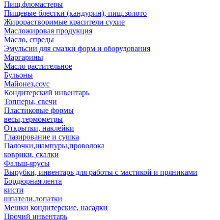
Пищ.фломастеры
Пищевые блестки (кандурин), пищ.золото
Жирорастворимые красители сухие
Масложировая продукция
Масло, спреды
Эмульсии для смазки форм и оборудования
Маргарины
Масло растительное
Бульоны
Майонез,соус
Кондитерский инвентарь
Топперы, свечи
Пластиковые формы
весы,термометры
Открытки, наклейки
Глазирование и сушка
Палочки,шампуры,проволока
коврики, скалки
Фальш-ярусы
Вырубки, инвентарь для работы с мастикой и пряниками
Бордюрная лента
кисти
шпатели,лопатки
Мешки кондитерские, насадки
Прочий инвентарь