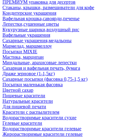
ПРЕМИУМ упаковка для десертов
Стаканы, крышки, размешиватели для кофе
Кондитерские украшения
Вафельная крошка,савоярди,печенье
Лепестки,сушенные цветы
Кукурузные шарики,воздушный рис
Вафельные украшения
Сахарные украшения,медальоны
Мармелад, маршмеллоу
Посыпки MIXIE
Мастика, марципан
Миндальные, арахисовые лепестки
Сахарная и вафельная печать, бумага
Драже зерновое (1-1,5кг)
Сахарные посыпки (фасовка 0,75-1,5 кг)
Посыпки маленькая фасовка
Цветной сахар
Пищевые красители
Натуральные красители
Для пищевой печати
Красители с распылителем
Водорастворимые красители сухие
Гелевые красители
Водорастворимые красители гелевые
Жирорастворимые красители гелевые