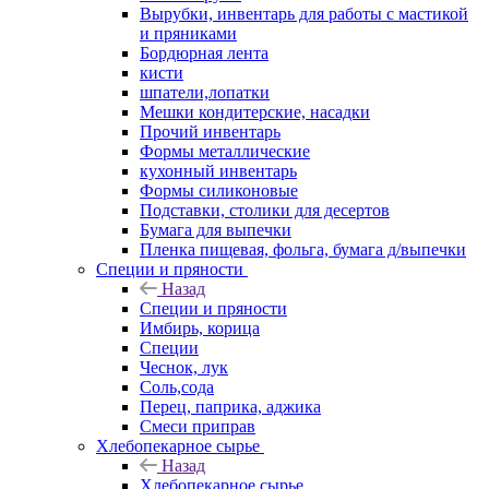
Вырубки, инвентарь для работы с мастикой
и пряниками
Бордюрная лента
кисти
шпатели,лопатки
Мешки кондитерские, насадки
Прочий инвентарь
Формы металлические
кухонный инвентарь
Формы силиконовые
Подставки, столики для десертов
Бумага для выпечки
Пленка пищевая, фольга, бумага д/выпечки
Специи и пряности
Назад
Специи и пряности
Имбирь, корица
Специи
Чеснок, лук
Соль,сода
Перец, паприка, аджика
Смеси приправ
Хлебопекарное сырье
Назад
Хлебопекарное сырье