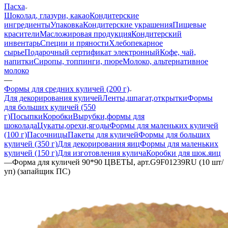
Пасха
Шоколад, глазури, какао
Кондитерские
ингредиенты
Упаковка
Кондитерские украшения
Пищевые
красители
Масложировая продукция
Кондитерский
инвентарь
Специи и пряности
Хлебопекарное
сырье
Подарочный сертификат электронный
Кофе, чай,
напитки
Сиропы, топпинги, пюре
Молоко, альтернативное
молоко
—
Формы для средних куличей (200 г)
Для декорирования куличей
Ленты,шпагат,открытки
Формы
для больших куличей (550
г)
Посыпки
Коробки
Вырубки,формы для
шоколада
Цукаты,орехи,ягоды
Формы для маленьких куличей
(100 г)
Пасочницы
Пакеты для куличей
Формы для больших
куличей (350 г)
Для декорирования яиц
Формы для маленьких
куличей (150 г)
Для изготовления кулича
Коробки для шок.яиц
—
Форма для куличей 90*90 ЦВЕТЫ, арт.G9F01239RU (10 шт/
уп) (запайщик ПС)