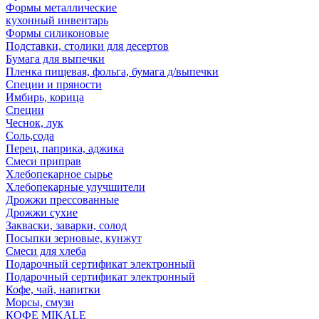
Формы металлические
кухонный инвентарь
Формы силиконовые
Подставки, столики для десертов
Бумага для выпечки
Пленка пищевая, фольга, бумага д/выпечки
Специи и пряности
Имбирь, корица
Специи
Чеснок, лук
Соль,сода
Перец, паприка, аджика
Смеси приправ
Хлебопекарное сырье
Хлебопекарные улучшители
Дрожжи прессованные
Дрожжи сухие
Закваски, заварки, солод
Посыпки зерновые, кунжут
Смеси для хлеба
Подарочный сертификат электронный
Подарочный сертификат электронный
Кофе, чай, напитки
Морсы, смузи
КОФЕ MIKALE