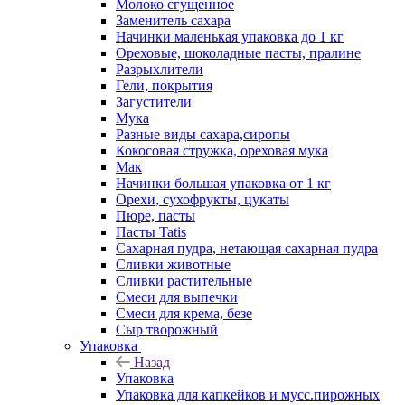
Молоко сгущенное
Заменитель сахара
Начинки маленькая упаковка до 1 кг
Ореховые, шоколадные пасты, пралине
Разрыхлители
Гели, покрытия
Загустители
Мука
Разные виды сахара,сиропы
Кокосовая стружка, ореховая мука
Мак
Начинки большая упаковка от 1 кг
Орехи, сухофрукты, цукаты
Пюре, пасты
Пасты Tatis
Сахарная пудра, нетающая сахарная пудра
Сливки животные
Сливки растительные
Смеси для выпечки
Смеси для крема, безе
Сыр творожный
Упаковка
Назад
Упаковка
Упаковка для капкейков и мусс.пирожных