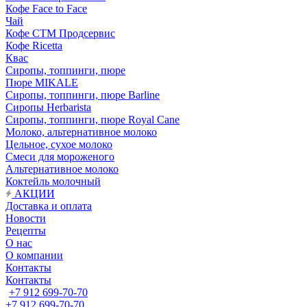
Кофе Face to Face
Чай
Кофе СТМ Продсервис
Кофе Ricetta
Квас
Сиропы, топпинги, пюре
Пюре MIKALE
Сиропы, топпинги, пюре Barline
Сиропы Herbarista
Сиропы, топпинги, пюре Royal Cane
Молоко, альтернативное молоко
Цельное, сухое молоко
Смеси для мороженого
Альтернативное молоко
Коктейль молочный
АКЦИИ
Доставка и оплата
Новости
Рецепты
О нас
О компании
Контакты
Контакты
+7 912 699-70-70
+7 912 699-70-70