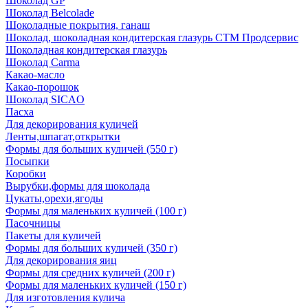
Шоколад GP
Шоколад Belcolade
Шоколадные покрытия, ганаш
Шоколад, шоколадная кондитерская глазурь СТМ Продсервис
Шоколадная кондитерская глазурь
Шоколад Carma
Какао-масло
Какао-порошок
Шоколад SICAO
Пасха
Для декорирования куличей
Ленты,шпагат,открытки
Формы для больших куличей (550 г)
Посыпки
Коробки
Вырубки,формы для шоколада
Цукаты,орехи,ягоды
Формы для маленьких куличей (100 г)
Пасочницы
Пакеты для куличей
Формы для больших куличей (350 г)
Для декорирования яиц
Формы для средних куличей (200 г)
Формы для маленьких куличей (150 г)
Для изготовления кулича