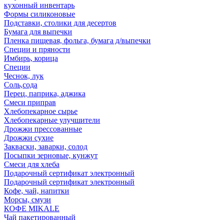
кухонный инвентарь
Формы силиконовые
Подставки, столики для десертов
Бумага для выпечки
Пленка пищевая, фольга, бумага д/выпечки
Специи и пряности
Имбирь, корица
Специи
Чеснок, лук
Соль,сода
Перец, паприка, аджика
Смеси приправ
Хлебопекарное сырье
Хлебопекарные улучшители
Дрожжи прессованные
Дрожжи сухие
Закваски, заварки, солод
Посыпки зерновые, кунжут
Смеси для хлеба
Подарочный сертификат электронный
Подарочный сертификат электронный
Кофе, чай, напитки
Морсы, смузи
КОФЕ MIKALE
Чай пакетированный