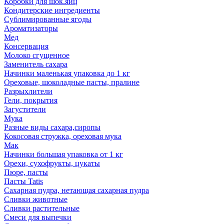
Коробки для шок.яиц
Кондитерские ингредиенты
Сублимированные ягоды
Ароматизаторы
Мед
Консервация
Молоко сгущенное
Заменитель сахара
Начинки маленькая упаковка до 1 кг
Ореховые, шоколадные пасты, пралине
Разрыхлители
Гели, покрытия
Загустители
Мука
Разные виды сахара,сиропы
Кокосовая стружка, ореховая мука
Мак
Начинки большая упаковка от 1 кг
Орехи, сухофрукты, цукаты
Пюре, пасты
Пасты Tatis
Сахарная пудра, нетающая сахарная пудра
Сливки животные
Сливки растительные
Смеси для выпечки