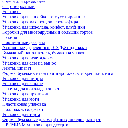
Смеси для крема, безе
Сыр творожный
Упаковка
Упаковка для капкейков и мусс.пирожных
Упаковка для макарон, эклеров,зефира
Упаковка для шоколада, конфет, клубники
Коробки для многоярусных и больших тортов
Пакеты
Порционные десерты
Акриловые, деревянные, ЛХДФ подложки
Бумажный наполнитель, бумажная упаковка
Упаковка для рулета,кекса
Упаковка для еды на вынос
Ленты, шпагат
Формы бумажные под пай-пирог,кексы и крышки к ним
Упаковка для пиццы
Упаковка для канапе
Пакеты для шоколада,конфет
Упаковка для пряников
Упаковка для моти
Пластиковая упаковка
Подложки, салфетки
Упаковка для торта
Формы бумажные для маффинов, эклеров, конфет
ПРЕМИУМ упаковка для десертов