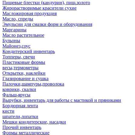
Пищевые блестки (кандурин), пищ.золото
Жирорастворимые красители сухие
Масложировая продукция
Масло, спреды
Эмульсии для смазки форм и оборудования
Маргарины
Масло растительное
Бульоны
Майонез,соус
Кондитерский инвентарь
Топперы, свечи
Пластиковые формы
весы,термометры
Открытки, наклейки
Глазирование и сушка
Палочки,шампуры,проволока
коврики, скалки
Фальш-ярусы
Вырубки, инвентарь для работы с мастикой и пряниками
Бордюрная лента
кисти
шпатели,лопатки
Мешки кондитерские, насадки
Прочий инвентарь
Формы металлические