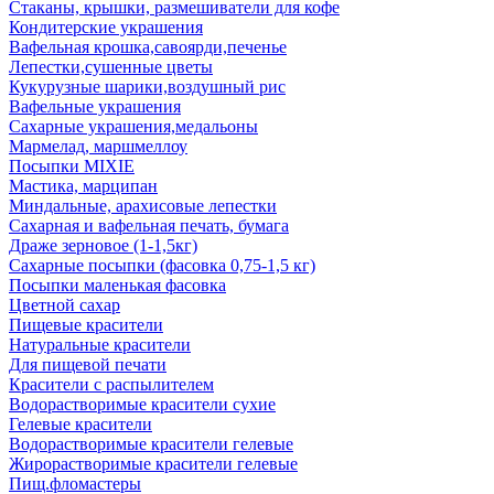
Стаканы, крышки, размешиватели для кофе
Кондитерские украшения
Вафельная крошка,савоярди,печенье
Лепестки,сушенные цветы
Кукурузные шарики,воздушный рис
Вафельные украшения
Сахарные украшения,медальоны
Мармелад, маршмеллоу
Посыпки MIXIE
Мастика, марципан
Миндальные, арахисовые лепестки
Сахарная и вафельная печать, бумага
Драже зерновое (1-1,5кг)
Сахарные посыпки (фасовка 0,75-1,5 кг)
Посыпки маленькая фасовка
Цветной сахар
Пищевые красители
Натуральные красители
Для пищевой печати
Красители с распылителем
Водорастворимые красители сухие
Гелевые красители
Водорастворимые красители гелевые
Жирорастворимые красители гелевые
Пищ.фломастеры