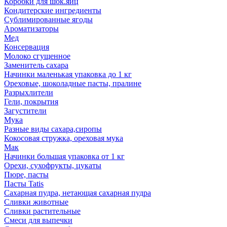
Коробки для шок.яиц
Кондитерские ингредиенты
Сублимированные ягоды
Ароматизаторы
Мед
Консервация
Молоко сгущенное
Заменитель сахара
Начинки маленькая упаковка до 1 кг
Ореховые, шоколадные пасты, пралине
Разрыхлители
Гели, покрытия
Загустители
Мука
Разные виды сахара,сиропы
Кокосовая стружка, ореховая мука
Мак
Начинки большая упаковка от 1 кг
Орехи, сухофрукты, цукаты
Пюре, пасты
Пасты Tatis
Сахарная пудра, нетающая сахарная пудра
Сливки животные
Сливки растительные
Смеси для выпечки