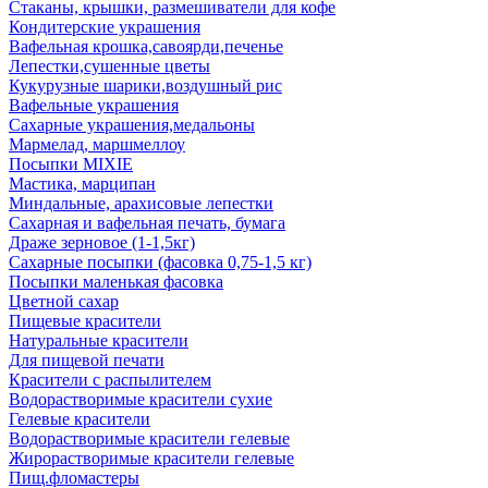
Стаканы, крышки, размешиватели для кофе
Кондитерские украшения
Вафельная крошка,савоярди,печенье
Лепестки,сушенные цветы
Кукурузные шарики,воздушный рис
Вафельные украшения
Сахарные украшения,медальоны
Мармелад, маршмеллоу
Посыпки MIXIE
Мастика, марципан
Миндальные, арахисовые лепестки
Сахарная и вафельная печать, бумага
Драже зерновое (1-1,5кг)
Сахарные посыпки (фасовка 0,75-1,5 кг)
Посыпки маленькая фасовка
Цветной сахар
Пищевые красители
Натуральные красители
Для пищевой печати
Красители с распылителем
Водорастворимые красители сухие
Гелевые красители
Водорастворимые красители гелевые
Жирорастворимые красители гелевые
Пищ.фломастеры