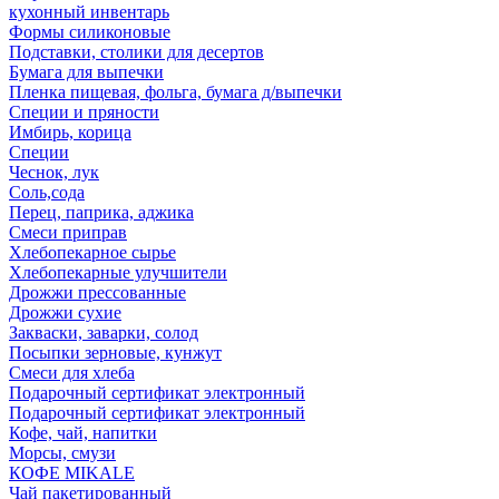
кухонный инвентарь
Формы силиконовые
Подставки, столики для десертов
Бумага для выпечки
Пленка пищевая, фольга, бумага д/выпечки
Специи и пряности
Имбирь, корица
Специи
Чеснок, лук
Соль,сода
Перец, паприка, аджика
Смеси приправ
Хлебопекарное сырье
Хлебопекарные улучшители
Дрожжи прессованные
Дрожжи сухие
Закваски, заварки, солод
Посыпки зерновые, кунжут
Смеси для хлеба
Подарочный сертификат электронный
Подарочный сертификат электронный
Кофе, чай, напитки
Морсы, смузи
КОФЕ MIKALE
Чай пакетированный