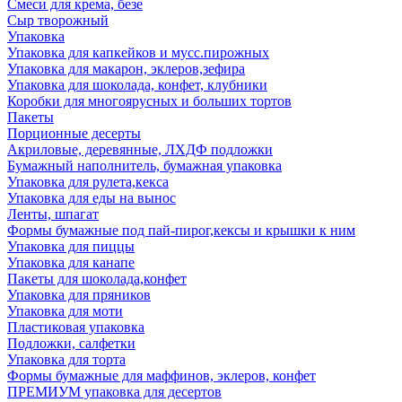
Смеси для крема, безе
Сыр творожный
Упаковка
Упаковка для капкейков и мусс.пирожных
Упаковка для макарон, эклеров,зефира
Упаковка для шоколада, конфет, клубники
Коробки для многоярусных и больших тортов
Пакеты
Порционные десерты
Акриловые, деревянные, ЛХДФ подложки
Бумажный наполнитель, бумажная упаковка
Упаковка для рулета,кекса
Упаковка для еды на вынос
Ленты, шпагат
Формы бумажные под пай-пирог,кексы и крышки к ним
Упаковка для пиццы
Упаковка для канапе
Пакеты для шоколада,конфет
Упаковка для пряников
Упаковка для моти
Пластиковая упаковка
Подложки, салфетки
Упаковка для торта
Формы бумажные для маффинов, эклеров, конфет
ПРЕМИУМ упаковка для десертов