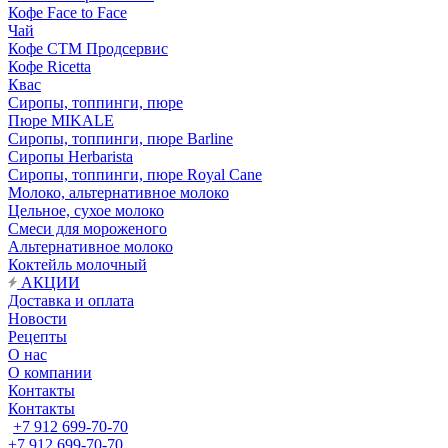
Кофе Face to Face
Чай
Кофе СТМ Продсервис
Кофе Ricetta
Квас
Сиропы, топпинги, пюре
Пюре MIKALE
Сиропы, топпинги, пюре Barline
Сиропы Herbarista
Сиропы, топпинги, пюре Royal Cane
Молоко, альтернативное молоко
Цельное, сухое молоко
Смеси для мороженого
Альтернативное молоко
Коктейль молочный
АКЦИИ
Доставка и оплата
Новости
Рецепты
О нас
О компании
Контакты
Контакты
+7 912 699-70-70
+7 912 699-70-70