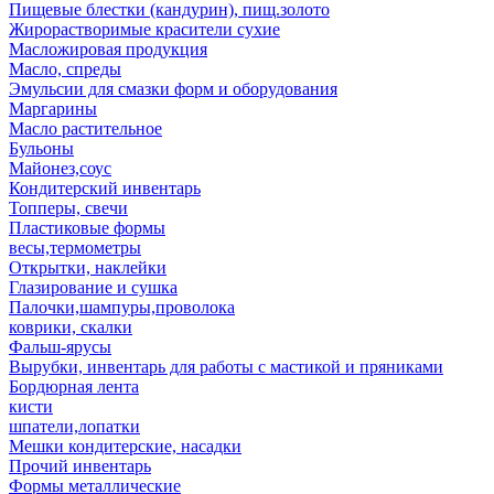
Пищевые блестки (кандурин), пищ.золото
Жирорастворимые красители сухие
Масложировая продукция
Масло, спреды
Эмульсии для смазки форм и оборудования
Маргарины
Масло растительное
Бульоны
Майонез,соус
Кондитерский инвентарь
Топперы, свечи
Пластиковые формы
весы,термометры
Открытки, наклейки
Глазирование и сушка
Палочки,шампуры,проволока
коврики, скалки
Фальш-ярусы
Вырубки, инвентарь для работы с мастикой и пряниками
Бордюрная лента
кисти
шпатели,лопатки
Мешки кондитерские, насадки
Прочий инвентарь
Формы металлические