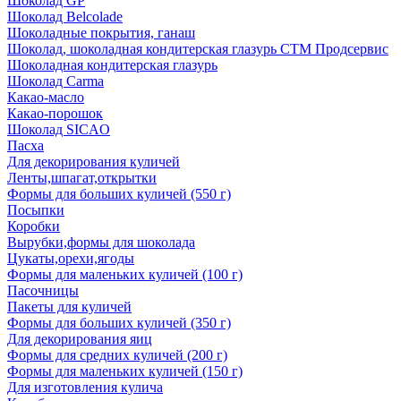
Шоколад GP
Шоколад Belcolade
Шоколадные покрытия, ганаш
Шоколад, шоколадная кондитерская глазурь СТМ Продсервис
Шоколадная кондитерская глазурь
Шоколад Carma
Какао-масло
Какао-порошок
Шоколад SICAO
Пасха
Для декорирования куличей
Ленты,шпагат,открытки
Формы для больших куличей (550 г)
Посыпки
Коробки
Вырубки,формы для шоколада
Цукаты,орехи,ягоды
Формы для маленьких куличей (100 г)
Пасочницы
Пакеты для куличей
Формы для больших куличей (350 г)
Для декорирования яиц
Формы для средних куличей (200 г)
Формы для маленьких куличей (150 г)
Для изготовления кулича