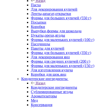
Назад
Пасха
Для декорирования куличей
Ленты,шпагат,открытки
Формы для больших куличей (550 г)
Посыпки
Коробки
Вырубки,формы для шоколада
Цукаты,орехи,ягоды
Формы для маленьких куличей (100 г)
Пасочницы
Пакеты для куличей
Формы для больших куличей (350 г)
Для декорирования яиц
Формы для средних куличей (200 г)
Формы для маленьких куличей (150 г)
Для изготовления кулича
Коробки для шок.яиц
Кондитерские ингредиенты
Назад
Кондитерские ингредиенты
Сублимированные ягоды
Ароматизаторы
Мед
Консервация