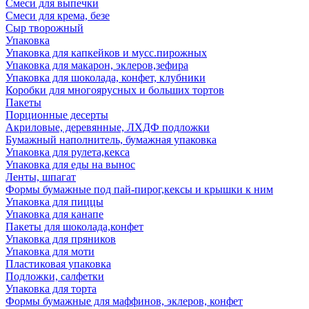
Смеси для выпечки
Смеси для крема, безе
Сыр творожный
Упаковка
Упаковка для капкейков и мусс.пирожных
Упаковка для макарон, эклеров,зефира
Упаковка для шоколада, конфет, клубники
Коробки для многоярусных и больших тортов
Пакеты
Порционные десерты
Акриловые, деревянные, ЛХДФ подложки
Бумажный наполнитель, бумажная упаковка
Упаковка для рулета,кекса
Упаковка для еды на вынос
Ленты, шпагат
Формы бумажные под пай-пирог,кексы и крышки к ним
Упаковка для пиццы
Упаковка для канапе
Пакеты для шоколада,конфет
Упаковка для пряников
Упаковка для моти
Пластиковая упаковка
Подложки, салфетки
Упаковка для торта
Формы бумажные для маффинов, эклеров, конфет