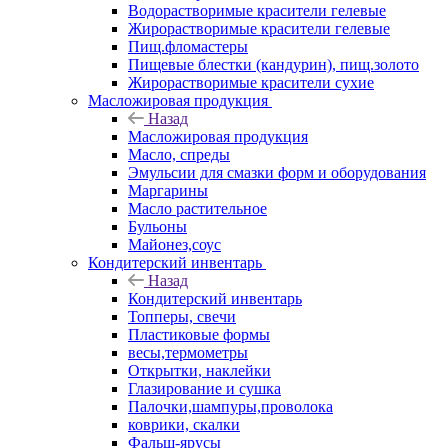
Водорастворимые красители гелевые
Жирорастворимые красители гелевые
Пищ.фломастеры
Пищевые блестки (кандурин), пищ.золото
Жирорастворимые красители сухие
Масложировая продукция
Назад
Масложировая продукция
Масло, спреды
Эмульсии для смазки форм и оборудования
Маргарины
Масло растительное
Бульоны
Майонез,соус
Кондитерский инвентарь
Назад
Кондитерский инвентарь
Топперы, свечи
Пластиковые формы
весы,термометры
Открытки, наклейки
Глазирование и сушка
Палочки,шампуры,проволока
коврики, скалки
Фальш-ярусы