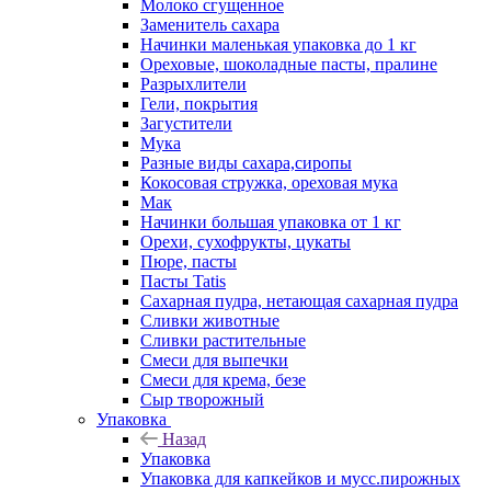
Молоко сгущенное
Заменитель сахара
Начинки маленькая упаковка до 1 кг
Ореховые, шоколадные пасты, пралине
Разрыхлители
Гели, покрытия
Загустители
Мука
Разные виды сахара,сиропы
Кокосовая стружка, ореховая мука
Мак
Начинки большая упаковка от 1 кг
Орехи, сухофрукты, цукаты
Пюре, пасты
Пасты Tatis
Сахарная пудра, нетающая сахарная пудра
Сливки животные
Сливки растительные
Смеси для выпечки
Смеси для крема, безе
Сыр творожный
Упаковка
Назад
Упаковка
Упаковка для капкейков и мусс.пирожных