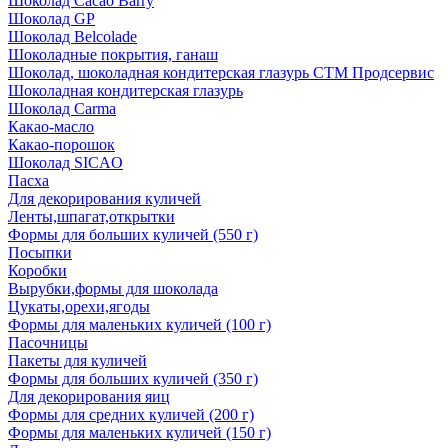
Шоколад Cacao Barry
Шоколад GP
Шоколад Belcolade
Шоколадные покрытия, ганаш
Шоколад, шоколадная кондитерская глазурь СТМ Продсервис
Шоколадная кондитерская глазурь
Шоколад Carma
Какао-масло
Какао-порошок
Шоколад SICAO
Пасха
Для декорирования куличей
Ленты,шпагат,открытки
Формы для больших куличей (550 г)
Посыпки
Коробки
Вырубки,формы для шоколада
Цукаты,орехи,ягоды
Формы для маленьких куличей (100 г)
Пасочницы
Пакеты для куличей
Формы для больших куличей (350 г)
Для декорирования яиц
Формы для средних куличей (200 г)
Формы для маленьких куличей (150 г)