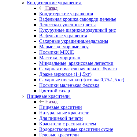
Кондитерские украшения
Назад
Кондитерские украшения
Вафельная крошка,савоярди,печенье
Лепестки,сушенные цветы
Кукурузные шарики,воздушный рис
Вафельные украшения
Сахарные украшения,медальоны
Мармелад, маршмеллоу
Посыпки MIXIE
Мастика, марципан
Миндальные, арахисовые лепестки
Сахарная и вафельная печать, бумага
Драже зерновое (1-1,5кг)
Сахарные посыпки (фасовка 0,75-1,5 кг)
Посыпки маленькая фасовка
Цветной сахар
Пищевые красители
Назад
Пищевые красители
Натуральные красители
Для пищевой печати
Красители с распылителем
Водорастворимые красители сухие
Гелевые красители