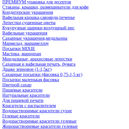
ПРЕМИУМ упаковка для десертов
Стаканы, крышки, размешиватели для кофе
Кондитерские украшения
Вафельная крошка,савоярди,печенье
Лепестки,сушенные цветы
Кукурузные шарики,воздушный рис
Вафельные украшения
Сахарные украшения,медальоны
Мармелад, маршмеллоу
Посыпки MIXIE
Мастика, марципан
Миндальные, арахисовые лепестки
Сахарная и вафельная печать, бумага
Драже зерновое (1-1,5кг)
Сахарные посыпки (фасовка 0,75-1,5 кг)
Посыпки маленькая фасовка
Цветной сахар
Пищевые красители
Натуральные красители
Для пищевой печати
Красители с распылителем
Водорастворимые красители сухие
Гелевые красители
Водорастворимые красители гелевые
Жирорастворимые красители гелевые