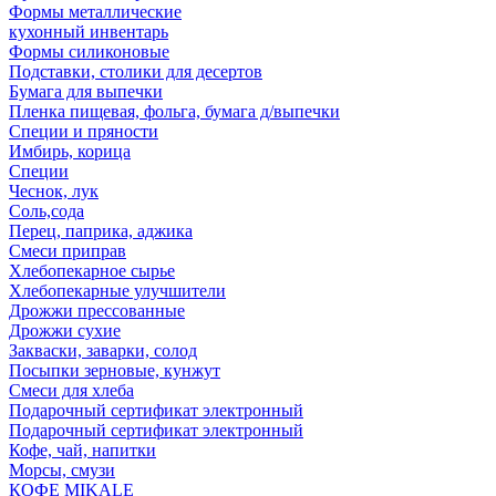
Формы металлические
кухонный инвентарь
Формы силиконовые
Подставки, столики для десертов
Бумага для выпечки
Пленка пищевая, фольга, бумага д/выпечки
Специи и пряности
Имбирь, корица
Специи
Чеснок, лук
Соль,сода
Перец, паприка, аджика
Смеси приправ
Хлебопекарное сырье
Хлебопекарные улучшители
Дрожжи прессованные
Дрожжи сухие
Закваски, заварки, солод
Посыпки зерновые, кунжут
Смеси для хлеба
Подарочный сертификат электронный
Подарочный сертификат электронный
Кофе, чай, напитки
Морсы, смузи
КОФЕ MIKALE