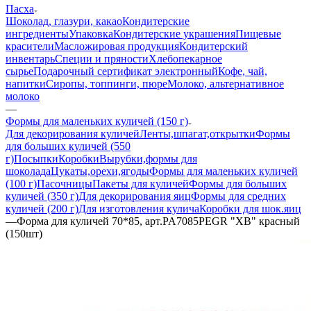
Пасха
Шоколад, глазури, какао
Кондитерские
ингредиенты
Упаковка
Кондитерские украшения
Пищевые
красители
Масложировая продукция
Кондитерский
инвентарь
Специи и пряности
Хлебопекарное
сырье
Подарочный сертификат электронный
Кофе, чай,
напитки
Сиропы, топпинги, пюре
Молоко, альтернативное
молоко
—
Формы для маленьких куличей (150 г)
Для декорирования куличей
Ленты,шпагат,открытки
Формы
для больших куличей (550
г)
Посыпки
Коробки
Вырубки,формы для
шоколада
Цукаты,орехи,ягоды
Формы для маленьких куличей
(100 г)
Пасочницы
Пакеты для куличей
Формы для больших
куличей (350 г)
Для декорирования яиц
Формы для средних
куличей (200 г)
Для изготовления кулича
Коробки для шок.яиц
—
Форма для куличей 70*85, арт.PA7085PEGR "ХВ" красный
(150шт)