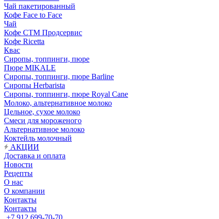
Чай пакетированный
Кофе Face to Face
Чай
Кофе СТМ Продсервис
Кофе Ricetta
Квас
Сиропы, топпинги, пюре
Пюре MIKALE
Сиропы, топпинги, пюре Barline
Сиропы Herbarista
Сиропы, топпинги, пюре Royal Cane
Молоко, альтернативное молоко
Цельное, сухое молоко
Смеси для мороженого
Альтернативное молоко
Коктейль молочный
АКЦИИ
Доставка и оплата
Новости
Рецепты
О нас
О компании
Контакты
Контакты
+7 912 699-70-70