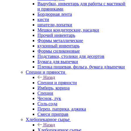
Вырубки, инвентарь для работы с мастикой
и пряниками
Бордюрная лента
кисти
шпатели,лопатки
Мешки кондитерские, насадки
Прочий инвентарь
Формы металлические
кухонный инвентарь
Формы силиконовые
Подставки, столики для десертов
Бумага для выпечки
Пленка пищевая, фольга, бумага д/выпечки
Специи и пряности
Назад
Специи и пряности
Имбирь, корица
Специи
Чеснок, лук
Соль,сода
Перец, паприка, аджика
Смеси приправ
Хлебопекарное сырье
Назад
Хлебопекарное сырье