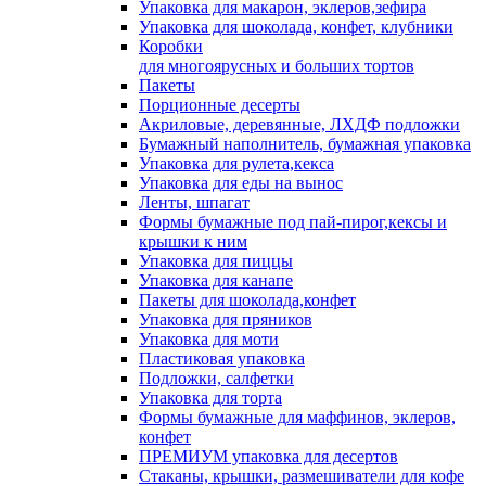
Упаковка для макарон, эклеров,зефира
Упаковка для шоколада, конфет, клубники
Коробки
для многоярусных и больших тортов
Пакеты
Порционные десерты
Акриловые, деревянные, ЛХДФ подложки
Бумажный наполнитель, бумажная упаковка
Упаковка для рулета,кекса
Упаковка для еды на вынос
Ленты, шпагат
Формы бумажные под пай-пирог,кексы и
крышки к ним
Упаковка для пиццы
Упаковка для канапе
Пакеты для шоколада,конфет
Упаковка для пряников
Упаковка для моти
Пластиковая упаковка
Подложки, салфетки
Упаковка для торта
Формы бумажные для маффинов, эклеров,
конфет
ПРЕМИУМ упаковка для десертов
Стаканы, крышки, размешиватели для кофе