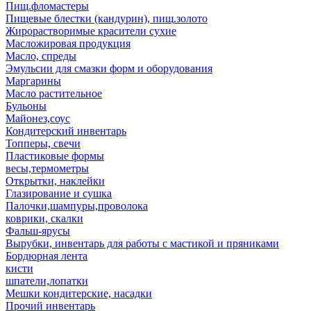
Пищ.фломастеры
Пищевые блестки (кандурин), пищ.золото
Жирорастворимые красители сухие
Масложировая продукция
Масло, спреды
Эмульсии для смазки форм и оборудования
Маргарины
Масло растительное
Бульоны
Майонез,соус
Кондитерский инвентарь
Топперы, свечи
Пластиковые формы
весы,термометры
Открытки, наклейки
Глазирование и сушка
Палочки,шампуры,проволока
коврики, скалки
Фальш-ярусы
Вырубки, инвентарь для работы с мастикой и пряниками
Бордюрная лента
кисти
шпатели,лопатки
Мешки кондитерские, насадки
Прочий инвентарь