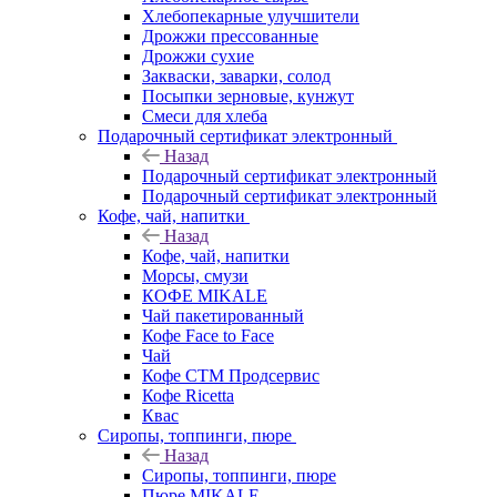
Хлебопекарные улучшители
Дрожжи прессованные
Дрожжи сухие
Закваски, заварки, солод
Посыпки зерновые, кунжут
Смеси для хлеба
Подарочный сертификат электронный
Назад
Подарочный сертификат электронный
Подарочный сертификат электронный
Кофе, чай, напитки
Назад
Кофе, чай, напитки
Морсы, смузи
КОФЕ MIKALE
Чай пакетированный
Кофе Face to Face
Чай
Кофе СТМ Продсервис
Кофе Ricetta
Квас
Сиропы, топпинги, пюре
Назад
Сиропы, топпинги, пюре
Пюре MIKALE