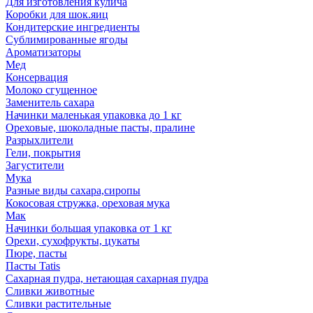
Для изготовления кулича
Коробки для шок.яиц
Кондитерские ингредиенты
Сублимированные ягоды
Ароматизаторы
Мед
Консервация
Молоко сгущенное
Заменитель сахара
Начинки маленькая упаковка до 1 кг
Ореховые, шоколадные пасты, пралине
Разрыхлители
Гели, покрытия
Загустители
Мука
Разные виды сахара,сиропы
Кокосовая стружка, ореховая мука
Мак
Начинки большая упаковка от 1 кг
Орехи, сухофрукты, цукаты
Пюре, пасты
Пасты Tatis
Сахарная пудра, нетающая сахарная пудра
Сливки животные
Сливки растительные