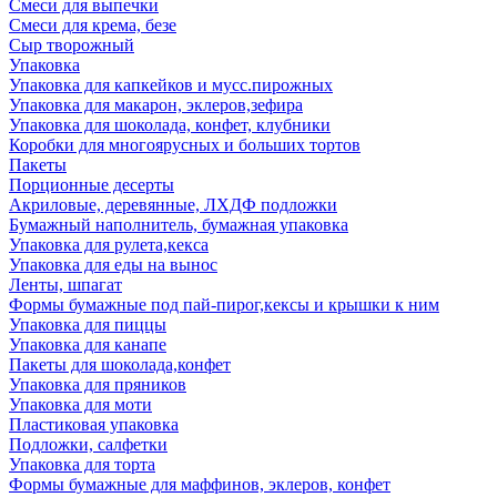
Смеси для выпечки
Смеси для крема, безе
Сыр творожный
Упаковка
Упаковка для капкейков и мусс.пирожных
Упаковка для макарон, эклеров,зефира
Упаковка для шоколада, конфет, клубники
Коробки для многоярусных и больших тортов
Пакеты
Порционные десерты
Акриловые, деревянные, ЛХДФ подложки
Бумажный наполнитель, бумажная упаковка
Упаковка для рулета,кекса
Упаковка для еды на вынос
Ленты, шпагат
Формы бумажные под пай-пирог,кексы и крышки к ним
Упаковка для пиццы
Упаковка для канапе
Пакеты для шоколада,конфет
Упаковка для пряников
Упаковка для моти
Пластиковая упаковка
Подложки, салфетки
Упаковка для торта
Формы бумажные для маффинов, эклеров, конфет