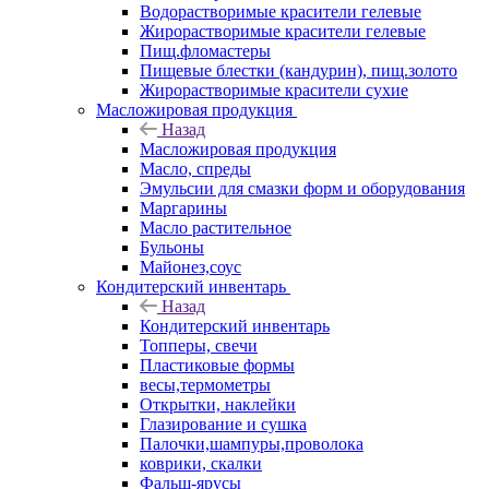
Водорастворимые красители гелевые
Жирорастворимые красители гелевые
Пищ.фломастеры
Пищевые блестки (кандурин), пищ.золото
Жирорастворимые красители сухие
Масложировая продукция
Назад
Масложировая продукция
Масло, спреды
Эмульсии для смазки форм и оборудования
Маргарины
Масло растительное
Бульоны
Майонез,соус
Кондитерский инвентарь
Назад
Кондитерский инвентарь
Топперы, свечи
Пластиковые формы
весы,термометры
Открытки, наклейки
Глазирование и сушка
Палочки,шампуры,проволока
коврики, скалки
Фальш-ярусы