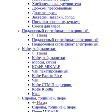
Хлебопекарные улучшители
Дрожжи прессованные
Дрожжи сухие
Закваски, заварки, солод
Посыпки зерновые, кунжут
Смеси для хлеба
Подарочный сертификат электронный
Назад
Подарочный сертификат электронный
Подарочный сертификат электронный
Кофе, чай, напитки
Назад
Кофе, чай, напитки
Морсы, смузи
КОФЕ MIKALE
Чай пакетированный
Кофе Face to Face
Чай
Кофе СТМ Продсервис
Кофе Ricetta
Квас
Сиропы, топпинги, пюре
Назад
Сиропы, топпинги, пюре
Пюре MIKALE