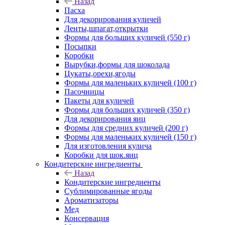
Назад
Пасха
Для декорирования куличей
Ленты,шпагат,открытки
Формы для больших куличей (550 г)
Посыпки
Коробки
Вырубки,формы для шоколада
Цукаты,орехи,ягоды
Формы для маленьких куличей (100 г)
Пасочницы
Пакеты для куличей
Формы для больших куличей (350 г)
Для декорирования яиц
Формы для средних куличей (200 г)
Формы для маленьких куличей (150 г)
Для изготовления кулича
Коробки для шок.яиц
Кондитерские ингредиенты
Назад
Кондитерские ингредиенты
Сублимированные ягоды
Ароматизаторы
Мед
Консервация