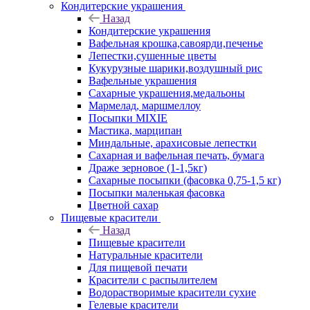
Кондитерские украшения
Назад
Кондитерские украшения
Вафельная крошка,савоярди,печенье
Лепестки,сушенные цветы
Кукурузные шарики,воздушный рис
Вафельные украшения
Сахарные украшения,медальоны
Мармелад, маршмеллоу
Посыпки MIXIE
Мастика, марципан
Миндальные, арахисовые лепестки
Сахарная и вафельная печать, бумага
Драже зерновое (1-1,5кг)
Сахарные посыпки (фасовка 0,75-1,5 кг)
Посыпки маленькая фасовка
Цветной сахар
Пищевые красители
Назад
Пищевые красители
Натуральные красители
Для пищевой печати
Красители с распылителем
Водорастворимые красители сухие
Гелевые красители