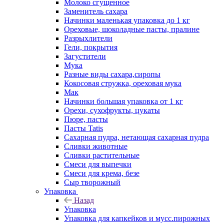
Молоко сгущенное
Заменитель сахара
Начинки маленькая упаковка до 1 кг
Ореховые, шоколадные пасты, пралине
Разрыхлители
Гели, покрытия
Загустители
Мука
Разные виды сахара,сиропы
Кокосовая стружка, ореховая мука
Мак
Начинки большая упаковка от 1 кг
Орехи, сухофрукты, цукаты
Пюре, пасты
Пасты Tatis
Сахарная пудра, нетающая сахарная пудра
Сливки животные
Сливки растительные
Смеси для выпечки
Смеси для крема, безе
Сыр творожный
Упаковка
Назад
Упаковка
Упаковка для капкейков и мусс.пирожных