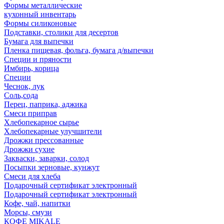
Формы металлические
кухонный инвентарь
Формы силиконовые
Подставки, столики для десертов
Бумага для выпечки
Пленка пищевая, фольга, бумага д/выпечки
Специи и пряности
Имбирь, корица
Специи
Чеснок, лук
Соль,сода
Перец, паприка, аджика
Смеси приправ
Хлебопекарное сырье
Хлебопекарные улучшители
Дрожжи прессованные
Дрожжи сухие
Закваски, заварки, солод
Посыпки зерновые, кунжут
Смеси для хлеба
Подарочный сертификат электронный
Подарочный сертификат электронный
Кофе, чай, напитки
Морсы, смузи
КОФЕ MIKALE