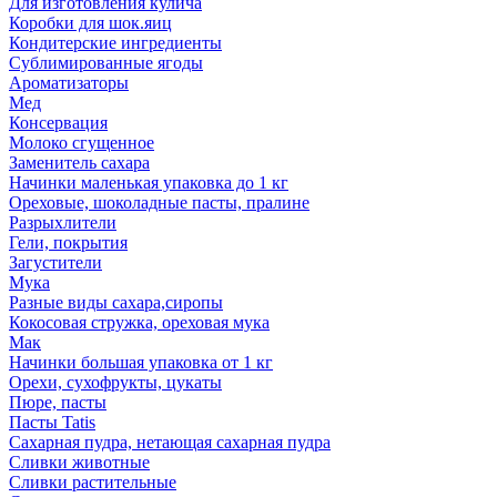
Для изготовления кулича
Коробки для шок.яиц
Кондитерские ингредиенты
Сублимированные ягоды
Ароматизаторы
Мед
Консервация
Молоко сгущенное
Заменитель сахара
Начинки маленькая упаковка до 1 кг
Ореховые, шоколадные пасты, пралине
Разрыхлители
Гели, покрытия
Загустители
Мука
Разные виды сахара,сиропы
Кокосовая стружка, ореховая мука
Мак
Начинки большая упаковка от 1 кг
Орехи, сухофрукты, цукаты
Пюре, пасты
Пасты Tatis
Сахарная пудра, нетающая сахарная пудра
Сливки животные
Сливки растительные