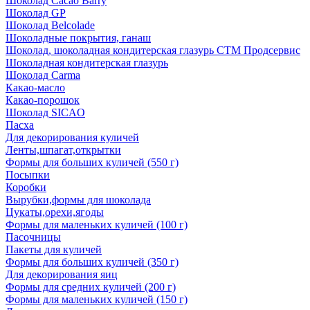
Шоколад Cacao Barry
Шоколад GP
Шоколад Belcolade
Шоколадные покрытия, ганаш
Шоколад, шоколадная кондитерская глазурь СТМ Продсервис
Шоколадная кондитерская глазурь
Шоколад Carma
Какао-масло
Какао-порошок
Шоколад SICAO
Пасха
Для декорирования куличей
Ленты,шпагат,открытки
Формы для больших куличей (550 г)
Посыпки
Коробки
Вырубки,формы для шоколада
Цукаты,орехи,ягоды
Формы для маленьких куличей (100 г)
Пасочницы
Пакеты для куличей
Формы для больших куличей (350 г)
Для декорирования яиц
Формы для средних куличей (200 г)
Формы для маленьких куличей (150 г)