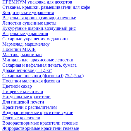
ПРЕМИУМ упаковка для десертов
Стаканы, крышки, размешиватели для кофе
Кондитерские украшения
Вафельная крошка,савоярди,печенье
Лепестки,сушенные цветы
Кукурузные шарики,воздушный рис
Вафельные украшения
Сахарные украшения,медальоны
Мармелад, маршмеллоу
Посыпки MIXIE
Мастика, марципан
Миндальные, арахисовые лепестки
Сахарная и вафельная печать, бумага
Драже зерновое (1-1,5кг)
Сахарные посыпки (фасовка 0,75-1,5 кг)
Посыпки маленькая фасовка
Цветной сахар
Пищевые красители
Натуральные красители
Для пищевой печати
Красители с распылителем
Водорастворимые красители сухие
Гелевые красители
Водорастворимые красители гелевые
Жирорастворимые красители гелевые