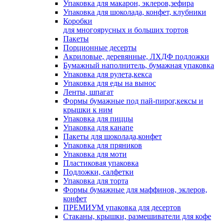
Упаковка для макарон, эклеров,зефира
Упаковка для шоколада, конфет, клубники
Коробки
для многоярусных и больших тортов
Пакеты
Порционные десерты
Акриловые, деревянные, ЛХДФ подложки
Бумажный наполнитель, бумажная упаковка
Упаковка для рулета,кекса
Упаковка для еды на вынос
Ленты, шпагат
Формы бумажные под пай-пирог,кексы и
крышки к ним
Упаковка для пиццы
Упаковка для канапе
Пакеты для шоколада,конфет
Упаковка для пряников
Упаковка для моти
Пластиковая упаковка
Подложки, салфетки
Упаковка для торта
Формы бумажные для маффинов, эклеров,
конфет
ПРЕМИУМ упаковка для десертов
Стаканы, крышки, размешиватели для кофе