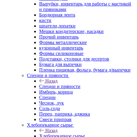
Вырубки, инвентарь для работы с мастикой
и пряниками
Бордюрная лента
кисти
шпатели,лопатки
Мешки кондитерские, насадки
Прочий инвентарь
Формы металлические
кухонный инвентарь
Формы силиконовые
Подставки, столики для десертов
Бумага для выпечки
Пленка пищевая, фольга, бумага д/выпечки
Специи и пряности
Назад
Специи и пряности
Имбирь, корица
Специи
Чеснок, лук
Соль,сода
Перец, паприка, аджика
Смеси приправ
Хлебопекарное сырье
Назад
Хлебопекарное сырье