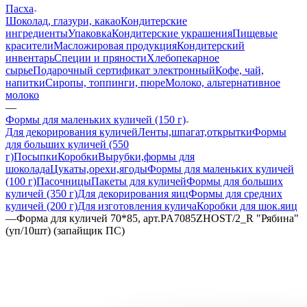
Пасха
Шоколад, глазури, какао
Кондитерские
ингредиенты
Упаковка
Кондитерские украшения
Пищевые
красители
Масложировая продукция
Кондитерский
инвентарь
Специи и пряности
Хлебопекарное
сырье
Подарочный сертификат электронный
Кофе, чай,
напитки
Сиропы, топпинги, пюре
Молоко, альтернативное
молоко
—
Формы для маленьких куличей (150 г)
Для декорирования куличей
Ленты,шпагат,открытки
Формы
для больших куличей (550
г)
Посыпки
Коробки
Вырубки,формы для
шоколада
Цукаты,орехи,ягоды
Формы для маленьких куличей
(100 г)
Пасочницы
Пакеты для куличей
Формы для больших
куличей (350 г)
Для декорирования яиц
Формы для средних
куличей (200 г)
Для изготовления кулича
Коробки для шок.яиц
—
Форма для куличей 70*85, арт.PA7085ZHOST/2_R "Рябина"
(уп/10шт) (запайщик ПС)