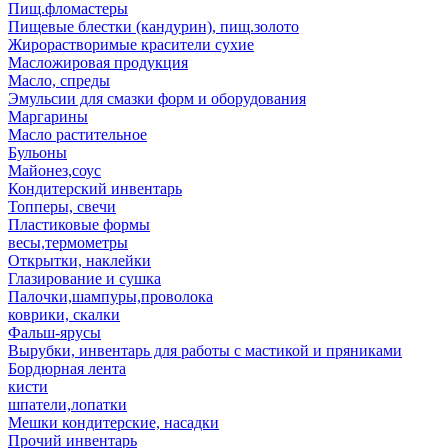
Пищ.фломастеры
Пищевые блестки (кандурин), пищ.золото
Жирорастворимые красители сухие
Масложировая продукция
Масло, спреды
Эмульсии для смазки форм и оборудования
Маргарины
Масло растительное
Бульоны
Майонез,соус
Кондитерский инвентарь
Топперы, свечи
Пластиковые формы
весы,термометры
Открытки, наклейки
Глазирование и сушка
Палочки,шампуры,проволока
коврики, скалки
Фальш-ярусы
Вырубки, инвентарь для работы с мастикой и пряниками
Бордюрная лента
кисти
шпатели,лопатки
Мешки кондитерские, насадки
Прочий инвентарь