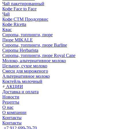
Чай пакетированный
Кофе Face to Face
Чай
Кофе СТМ Продсервис
Кофе Ricetta
Квас
Сиропы, топпинги, пюре
Пюре MIKALE
Сиропы, топпинги, пюре Barline
Сиропы Herbarista
Сиропы, топпинги, пюре Royal Cane
Молоко, альтернативное молоко
Цельное, сухое молоко
Смеси для мороженого
Альтернативное молоко
Коктейль молочный
АКЦИИ
Доставка и оплата
Новости
Рецепты
О нас
О компании
Контакты
Контакты
+7 912 699-70-70