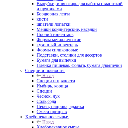
Вырубки, инвентарь для работы с мастикой
и пряниками
Бордюрная лента
кисти
шпатели,лопатки
Мешки кондитерские, насадки
Прочий инвентарь
Формы металлические
кухонный инвентарь
Формы силиконовые
Подставки, столики для десертов
Бумага для выпечки
Пленка пищевая, фольга, бумага д/выпечки
Специи и пряности
Назад
Специи и пряности
Имбирь, корица
Специи
Чеснок, лук
Соль,сода
Перец, паприка, аджика
Смеси приправ
Хлебопекарное сырье
Назад
Хлебопекарное сырье