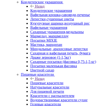
Кондитерские украшения
Назад
Кондитерские украшения
Вафельная крошка,савоярди,печенье
Лепестки,сушенные цветы
Кукурузные шарики,воздушный рис
Вафельные украшения
Сахарные украшения,медальоны
Мармелад, маршмеллоу
Посыпки MIXIE
Мастика, марципан
Миндальные, арахисовые лепестки
Сахарная и вафельная печать, бумага
Драже зерновое (1-1,5кг)
Сахарные посыпки (фасовка 0,75-1,5 кг)
Посыпки маленькая фасовка
Цветной сахар
Пищевые красители
Назад
Пищевые красители
Натуральные красители
Для пищевой печати
Красители с распылителем
Водорастворимые красители сухие
Гелевые красители