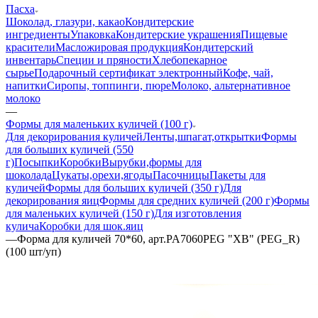
Пасха
Шоколад, глазури, какао
Кондитерские
ингредиенты
Упаковка
Кондитерские украшения
Пищевые
красители
Масложировая продукция
Кондитерский
инвентарь
Специи и пряности
Хлебопекарное
сырье
Подарочный сертификат электронный
Кофе, чай,
напитки
Сиропы, топпинги, пюре
Молоко, альтернативное
молоко
—
Формы для маленьких куличей (100 г)
Для декорирования куличей
Ленты,шпагат,открытки
Формы
для больших куличей (550
г)
Посыпки
Коробки
Вырубки,формы для
шоколада
Цукаты,орехи,ягоды
Пасочницы
Пакеты для
куличей
Формы для больших куличей (350 г)
Для
декорирования яиц
Формы для средних куличей (200 г)
Формы
для маленьких куличей (150 г)
Для изготовления
кулича
Коробки для шок.яиц
—
Форма для куличей 70*60, арт.PA7060PEG "ХВ" (PEG_R)
(100 шт/уп)