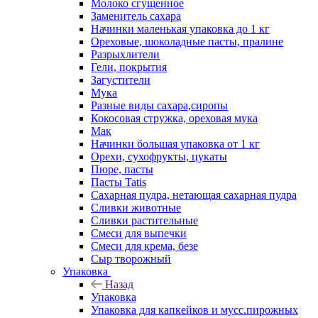
Молоко сгущенное
Заменитель сахара
Начинки маленькая упаковка до 1 кг
Ореховые, шоколадные пасты, пралине
Разрыхлители
Гели, покрытия
Загустители
Мука
Разные виды сахара,сиропы
Кокосовая стружка, ореховая мука
Мак
Начинки большая упаковка от 1 кг
Орехи, сухофрукты, цукаты
Пюре, пасты
Пасты Tatis
Сахарная пудра, нетающая сахарная пудра
Сливки животные
Сливки растительные
Смеси для выпечки
Смеси для крема, безе
Сыр творожный
Упаковка
Назад
Упаковка
Упаковка для капкейков и мусс.пирожных