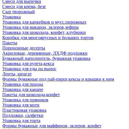
Смеси для выпечки
Смеси для крема, безе
Сыр творожный
Упаковка
Упаковка для капкейков и мусс.пирожных
Упаковка для макарон, эклеров,зефира
Упаковка для шоколада, конфет, клубники
Коробки для многоярусных и больших тортов
Пакеты
Порционные десерты
Акриловые, деревянные, ЛХДФ подложки
Бумажный наполнитель, бумажная упаковка
Упаковка для рулета,кекса
Упаковка для еды на вынос
Ленты, шпагат
Формы бумажные под пай-пирог,кексы и крышки к ним
Упаковка для пиццы
Упаковка для канапе
Пакеты для шоколада,конфет
Упаковка для пряников
Упаковка для моти
Пластиковая упаковка
Подложки, салфетки
Упаковка для торта
Формы бумажные для маффинов, эклеров, конфет