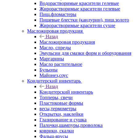
Водорастворимые красители гелевые
Жирорастворимые красители гелевые
Пищ.фломастеры
Пищевые блестки (кандурин), пищ.золото
Жирорастворимые красители сухие
Масложировая продукция
Назад
Масложировая продукция
Масло, спреды
Эмульсии для смазки форм и оборудования
Маргарины
Масло растительное
Бульоны
Майонез,соус
Кондитерский инвентарь
Назад
Кондитерский инвентарь
Топперы, свечи
Пластиковые формы
весы,термометры
Открытки, наклейки
Глазирование и сушка
Палочки,шампуры,проволока
коврики, скалки
Фальш-ярусы