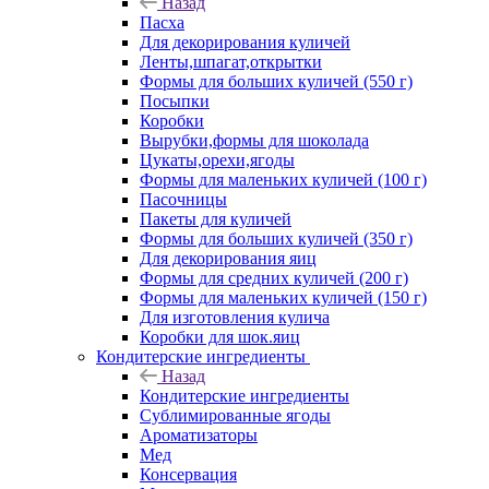
Назад
Пасха
Для декорирования куличей
Ленты,шпагат,открытки
Формы для больших куличей (550 г)
Посыпки
Коробки
Вырубки,формы для шоколада
Цукаты,орехи,ягоды
Формы для маленьких куличей (100 г)
Пасочницы
Пакеты для куличей
Формы для больших куличей (350 г)
Для декорирования яиц
Формы для средних куличей (200 г)
Формы для маленьких куличей (150 г)
Для изготовления кулича
Коробки для шок.яиц
Кондитерские ингредиенты
Назад
Кондитерские ингредиенты
Сублимированные ягоды
Ароматизаторы
Мед
Консервация