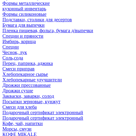
Формы металлические
кухонный инвентарь
Формы силиконовые
Подставки, столики для десертов
Бумага для выпечки
Пленка пищевая, фольга, бумага д/выпечки
Специи и пряности
Имбирь, корица
Специи
Чеснок, лук
Соль,сода
Перец, паприка, аджика
Смеси приправ
Хлебопекарное сырье
Хлебопекарные улучшители
Дрожжи прессованные
Дрожжи сухие
Закваски, заварки, солод
Посыпки зерновые, кунжут
Смеси для хлеба
Подарочный сертификат электронный
Подарочный сертификат электронный
Кофе, чай, напитки
Морсы, смузи
КОФЕ MIKALE