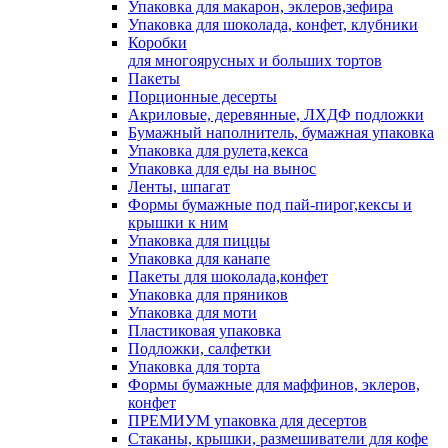
Упаковка для макарон, эклеров,зефира
Упаковка для шоколада, конфет, клубники
Коробки
для многоярусных и больших тортов
Пакеты
Порционные десерты
Акриловые, деревянные, ЛХДФ подложки
Бумажный наполнитель, бумажная упаковка
Упаковка для рулета,кекса
Упаковка для еды на вынос
Ленты, шпагат
Формы бумажные под пай-пирог,кексы и
крышки к ним
Упаковка для пиццы
Упаковка для канапе
Пакеты для шоколада,конфет
Упаковка для пряников
Упаковка для моти
Пластиковая упаковка
Подложки, салфетки
Упаковка для торта
Формы бумажные для маффинов, эклеров,
конфет
ПРЕМИУМ упаковка для десертов
Стаканы, крышки, размешиватели для кофе