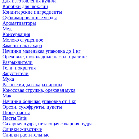
Для изготовления кулича
Коробки для шок.яиц
Кондитерские ингредиенты
Сублимированные ягоды
Ароматизаторы
Мед
Консервация
Молоко сгущенное
Заменитель сахара
Начинки маленькая упаковка до 1 кг
Ореховые, шоколадные пасты, пралине
Разрыхлители
Гели, покрытия
Загустители
Мука
Разные виды сахара,сиропы
Кокосовая стружка, ореховая мука
Мак
Начинки большая упаковка от 1 кг
Орехи, сухофрукты, цукаты
Пюре, пасты
Пасты Tatis
Сахарная пудра, нетающая сахарная пудра
Сливки животные
Сливки растительные