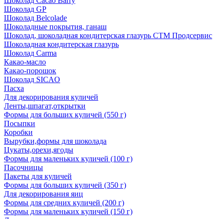
Шоколад Cacao Barry
Шоколад GP
Шоколад Belcolade
Шоколадные покрытия, ганаш
Шоколад, шоколадная кондитерская глазурь СТМ Продсервис
Шоколадная кондитерская глазурь
Шоколад Carma
Какао-масло
Какао-порошок
Шоколад SICAO
Пасха
Для декорирования куличей
Ленты,шпагат,открытки
Формы для больших куличей (550 г)
Посыпки
Коробки
Вырубки,формы для шоколада
Цукаты,орехи,ягоды
Формы для маленьких куличей (100 г)
Пасочницы
Пакеты для куличей
Формы для больших куличей (350 г)
Для декорирования яиц
Формы для средних куличей (200 г)
Формы для маленьких куличей (150 г)