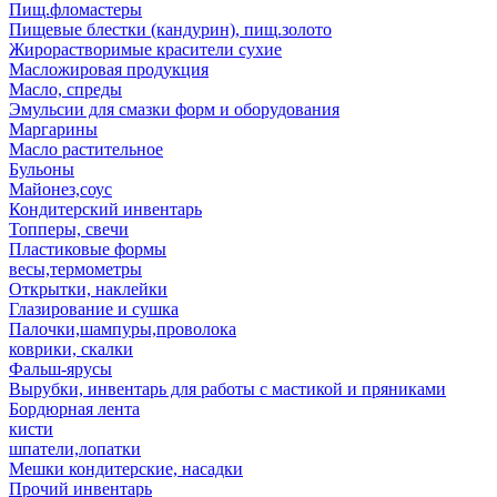
Пищ.фломастеры
Пищевые блестки (кандурин), пищ.золото
Жирорастворимые красители сухие
Масложировая продукция
Масло, спреды
Эмульсии для смазки форм и оборудования
Маргарины
Масло растительное
Бульоны
Майонез,соус
Кондитерский инвентарь
Топперы, свечи
Пластиковые формы
весы,термометры
Открытки, наклейки
Глазирование и сушка
Палочки,шампуры,проволока
коврики, скалки
Фальш-ярусы
Вырубки, инвентарь для работы с мастикой и пряниками
Бордюрная лента
кисти
шпатели,лопатки
Мешки кондитерские, насадки
Прочий инвентарь