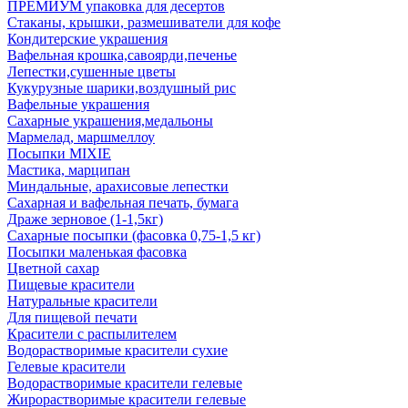
ПРЕМИУМ упаковка для десертов
Стаканы, крышки, размешиватели для кофе
Кондитерские украшения
Вафельная крошка,савоярди,печенье
Лепестки,сушенные цветы
Кукурузные шарики,воздушный рис
Вафельные украшения
Сахарные украшения,медальоны
Мармелад, маршмеллоу
Посыпки MIXIE
Мастика, марципан
Миндальные, арахисовые лепестки
Сахарная и вафельная печать, бумага
Драже зерновое (1-1,5кг)
Сахарные посыпки (фасовка 0,75-1,5 кг)
Посыпки маленькая фасовка
Цветной сахар
Пищевые красители
Натуральные красители
Для пищевой печати
Красители с распылителем
Водорастворимые красители сухие
Гелевые красители
Водорастворимые красители гелевые
Жирорастворимые красители гелевые