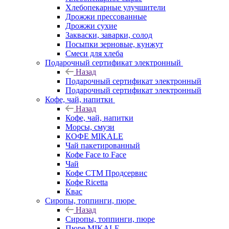
Хлебопекарные улучшители
Дрожжи прессованные
Дрожжи сухие
Закваски, заварки, солод
Посыпки зерновые, кунжут
Смеси для хлеба
Подарочный сертификат электронный
Назад
Подарочный сертификат электронный
Подарочный сертификат электронный
Кофе, чай, напитки
Назад
Кофе, чай, напитки
Морсы, смузи
КОФЕ MIKALE
Чай пакетированный
Кофе Face to Face
Чай
Кофе СТМ Продсервис
Кофе Ricetta
Квас
Сиропы, топпинги, пюре
Назад
Сиропы, топпинги, пюре
Пюре MIKALE