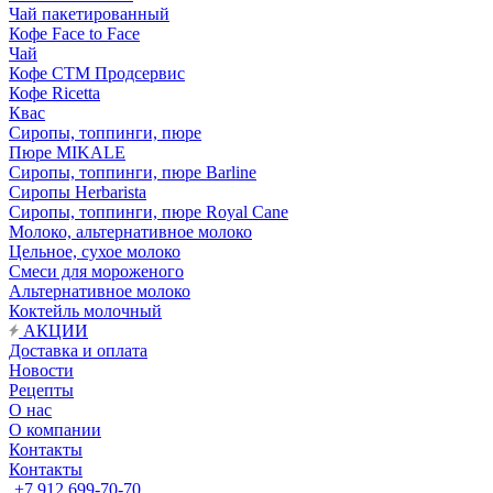
Чай пакетированный
Кофе Face to Face
Чай
Кофе СТМ Продсервис
Кофе Ricetta
Квас
Сиропы, топпинги, пюре
Пюре MIKALE
Сиропы, топпинги, пюре Barline
Сиропы Herbarista
Сиропы, топпинги, пюре Royal Cane
Молоко, альтернативное молоко
Цельное, сухое молоко
Смеси для мороженого
Альтернативное молоко
Коктейль молочный
АКЦИИ
Доставка и оплата
Новости
Рецепты
О нас
О компании
Контакты
Контакты
+7 912 699-70-70