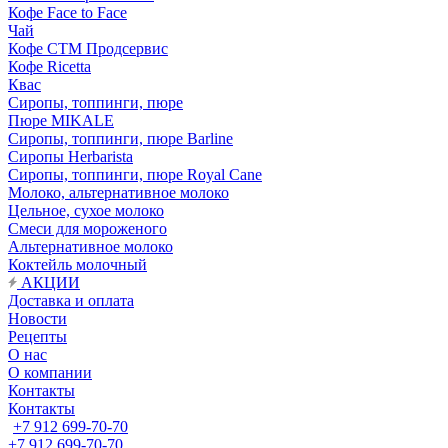
Кофе Face to Face
Чай
Кофе СТМ Продсервис
Кофе Ricetta
Квас
Сиропы, топпинги, пюре
Пюре MIKALE
Сиропы, топпинги, пюре Barline
Сиропы Herbarista
Сиропы, топпинги, пюре Royal Cane
Молоко, альтернативное молоко
Цельное, сухое молоко
Смеси для мороженого
Альтернативное молоко
Коктейль молочный
АКЦИИ
Доставка и оплата
Новости
Рецепты
О нас
О компании
Контакты
Контакты
+7 912 699-70-70
+7 912 699-70-70