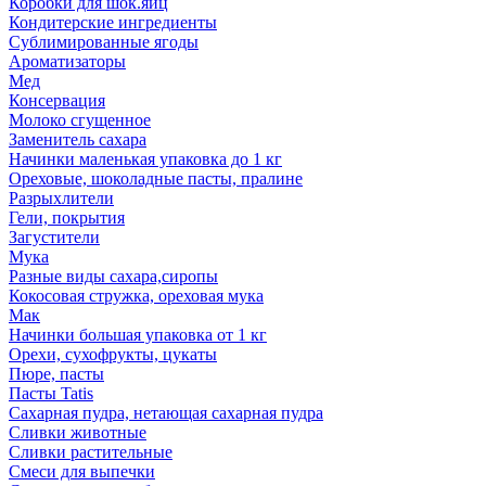
Коробки для шок.яиц
Кондитерские ингредиенты
Сублимированные ягоды
Ароматизаторы
Мед
Консервация
Молоко сгущенное
Заменитель сахара
Начинки маленькая упаковка до 1 кг
Ореховые, шоколадные пасты, пралине
Разрыхлители
Гели, покрытия
Загустители
Мука
Разные виды сахара,сиропы
Кокосовая стружка, ореховая мука
Мак
Начинки большая упаковка от 1 кг
Орехи, сухофрукты, цукаты
Пюре, пасты
Пасты Tatis
Сахарная пудра, нетающая сахарная пудра
Сливки животные
Сливки растительные
Смеси для выпечки