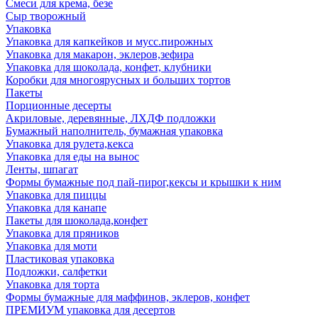
Смеси для крема, безе
Сыр творожный
Упаковка
Упаковка для капкейков и мусс.пирожных
Упаковка для макарон, эклеров,зефира
Упаковка для шоколада, конфет, клубники
Коробки для многоярусных и больших тортов
Пакеты
Порционные десерты
Акриловые, деревянные, ЛХДФ подложки
Бумажный наполнитель, бумажная упаковка
Упаковка для рулета,кекса
Упаковка для еды на вынос
Ленты, шпагат
Формы бумажные под пай-пирог,кексы и крышки к ним
Упаковка для пиццы
Упаковка для канапе
Пакеты для шоколада,конфет
Упаковка для пряников
Упаковка для моти
Пластиковая упаковка
Подложки, салфетки
Упаковка для торта
Формы бумажные для маффинов, эклеров, конфет
ПРЕМИУМ упаковка для десертов