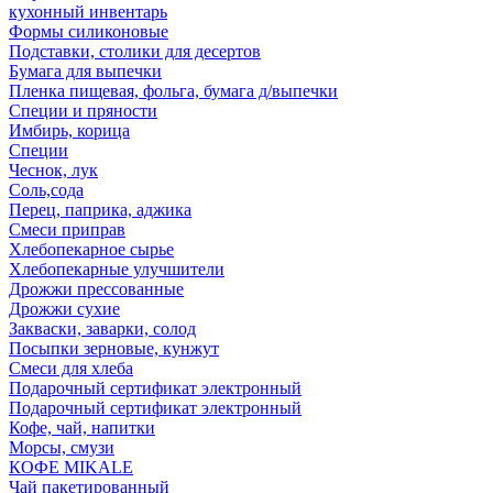
кухонный инвентарь
Формы силиконовые
Подставки, столики для десертов
Бумага для выпечки
Пленка пищевая, фольга, бумага д/выпечки
Специи и пряности
Имбирь, корица
Специи
Чеснок, лук
Соль,сода
Перец, паприка, аджика
Смеси приправ
Хлебопекарное сырье
Хлебопекарные улучшители
Дрожжи прессованные
Дрожжи сухие
Закваски, заварки, солод
Посыпки зерновые, кунжут
Смеси для хлеба
Подарочный сертификат электронный
Подарочный сертификат электронный
Кофе, чай, напитки
Морсы, смузи
КОФЕ MIKALE
Чай пакетированный