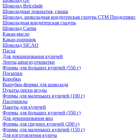
Шоколад GP
Шоколад Belcolade
Шоколадные покрытия, ганаш
Шоколад, шоколадная кондитерская глазурь СТМ Продсервис
Шоколадная кондитерская глазурь
Шоколад Carma
Какао-масло
Какао-порошок
Шоколад SICAO
Пасха
Для декорирования куличей
Ленты,шпагат,открытки
Формы для больших куличей (550 г)
Посыпки
Коробки
Вырубки,формы для шоколада
Цукаты,орехи,ягоды
Формы для маленьких куличей (100 г)
Пасочницы
Пакеты для куличей
Формы для больших куличей (350 г)
Для декорирования яиц
Формы для средних куличей (200 г)
Формы для маленьких куличей (150 г)
Для изготовления кулича