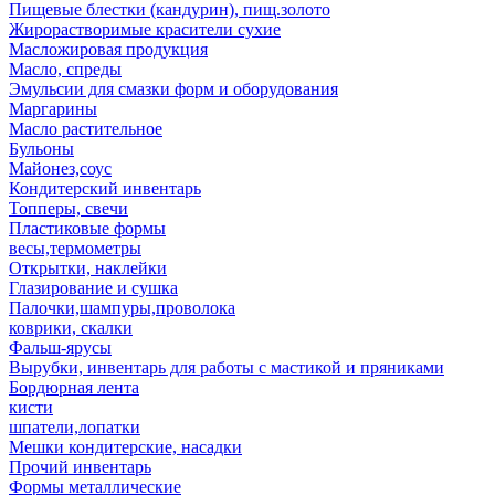
Пищевые блестки (кандурин), пищ.золото
Жирорастворимые красители сухие
Масложировая продукция
Масло, спреды
Эмульсии для смазки форм и оборудования
Маргарины
Масло растительное
Бульоны
Майонез,соус
Кондитерский инвентарь
Топперы, свечи
Пластиковые формы
весы,термометры
Открытки, наклейки
Глазирование и сушка
Палочки,шампуры,проволока
коврики, скалки
Фальш-ярусы
Вырубки, инвентарь для работы с мастикой и пряниками
Бордюрная лента
кисти
шпатели,лопатки
Мешки кондитерские, насадки
Прочий инвентарь
Формы металлические