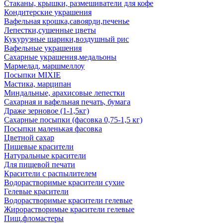
Стаканы, крышки, размешиватели для кофе
Кондитерские украшения
Вафельная крошка,савоярди,печенье
Лепестки,сушенные цветы
Кукурузные шарики,воздушный рис
Вафельные украшения
Сахарные украшения,медальоны
Мармелад, маршмеллоу
Посыпки MIXIE
Мастика, марципан
Миндальные, арахисовые лепестки
Сахарная и вафельная печать, бумага
Драже зерновое (1-1,5кг)
Сахарные посыпки (фасовка 0,75-1,5 кг)
Посыпки маленькая фасовка
Цветной сахар
Пищевые красители
Натуральные красители
Для пищевой печати
Красители с распылителем
Водорастворимые красители сухие
Гелевые красители
Водорастворимые красители гелевые
Жирорастворимые красители гелевые
Пищ.фломастеры